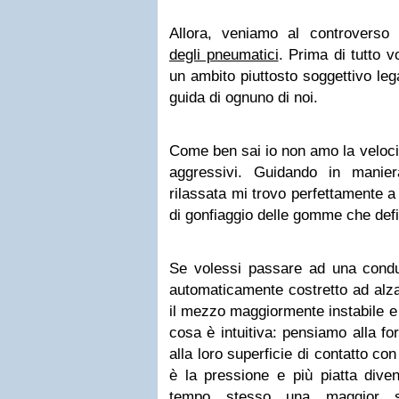
Allora, veniamo al controverso
degli pneumatici
. Prima di tutto vo
un ambito piuttosto soggettivo lega
guida di ognuno di noi.
Come ben sai io non amo la velocità
aggressivi. Guidando in manie
rilassata mi trovo perfettamente 
di gonfiaggio delle gomme che defi
Se volessi passare ad una condu
automaticamente costretto ad alza
il mezzo maggiormente instabile e
cosa è intuitiva: pensiamo alla 
alla loro superficie di contatto co
è la pressione e più piatta dive
tempo stesso una maggior su