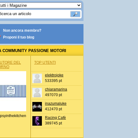
Non ancora membro?
Proponi il tuo blog
A COMMUNITY PASSIONE MOTORI
AUTORE DEL
TOP UTENTI
ORNO
elektrojoke
533395 pt
chiaramarina
497070 pt
inazumaluke
412470 pt
psyinthekitchen
Racing Cafè
389745 pt