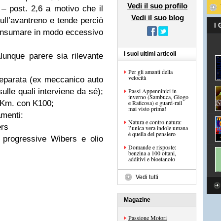
Vedi il suo profilo
– post. 2,6 a motivo che il
Vedi il suo blog
ll’avantreno e tende perciò
I
onsumare in modo eccessivo
I suoi ultimi articoli
unque parere sia rilevante
Per gli amanti della
velocità
preparata (ex meccanico auto
ulle quali interviene da sé);
Passi Appenninici in
inverno (Sambuca, Giogo
0 Km. con K100;
e Raticosa) e guard-rail
mai visto prima!
amenti:
Natura e contro natura:
ers
l’unica vera indole umana
è quella del pensiero
e progressive Wibers e olio
Domande e risposte:
benzina a 100 ottani,
additivi e bioetanolo
Vedi tutti
Magazine
Passione Motori