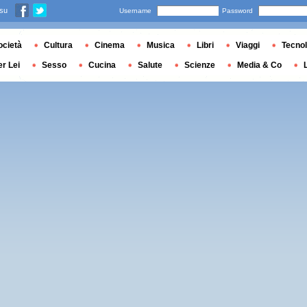
 su
Username
Password
ocietà
Cultura
Cinema
Musica
Libri
Viaggi
Tecnol
er Lei
Sesso
Cucina
Salute
Scienze
Media & Co