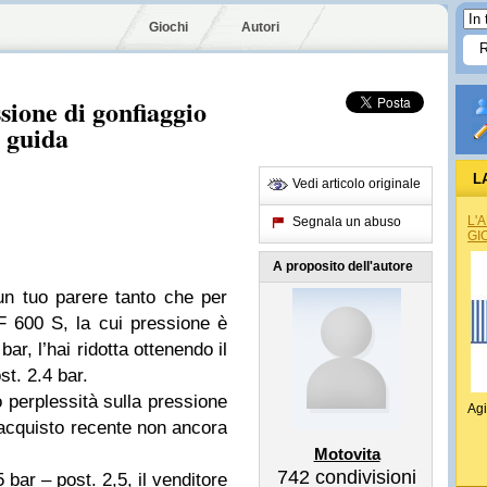
Giochi
Autori
sione di gonfiaggio
i guida
L
Vedi articolo originale
L'
Segnala un abuso
GI
A proposito dell'autore
un tuo parere tanto che per
 600 S, la cui pressione è
bar, l’hai ridotta ottenendo il
st. 2.4 bar.
 perplessità sulla pressione
Agi
cquisto recente non ancora
Motovita
742
condivisioni
bar – post. 2,5, il venditore