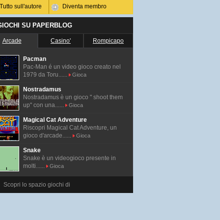
Tutto sull'autore
Diventa membro
 GIOCHI SU PAPERBLOG
Arcade
Casino'
Rompicapo
Pacman
Pac-Man é un video gioco creato nel
1979 da Toru......
Gioca
Nostradamus
Nostradamus è un gioco " shoot them
up" con una......
Gioca
Magical Cat Adventure
Riscopri Magical Cat Adventure, un
gioco d'arcade......
Gioca
Snake
Snake è un videogioco presente in
molti......
Gioca
Scopri lo spazio giochi di