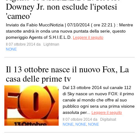
Downey Jr. non esclude l'ipotesi
'cameo'
Inviato da Fabio MucciNotizia | 07/10/2014 ( ore 22:21 ) : Mentre
stanotte andrà in onda una nuova puntata della serie, questo
pomeriggio Agents of S.H.I.E.L.D.
Leggere il seguito
Il 07 ottobre 2014 da
Lightman
NONE
Il 13 ottobre nasce il nuovo Fox, La
casa delle prime tv
Dal 13 ottobre 2014 sul canale 112
di Sky nasce un nuovo FOX: il primo
canale al mondo che offre al suo
pubblico ogni sera una prima visione
assoluta per...
Leggere il seguito
Il 07 ottobre 2014 da
Digitalsat
NONE
NONE
NONE
,
,