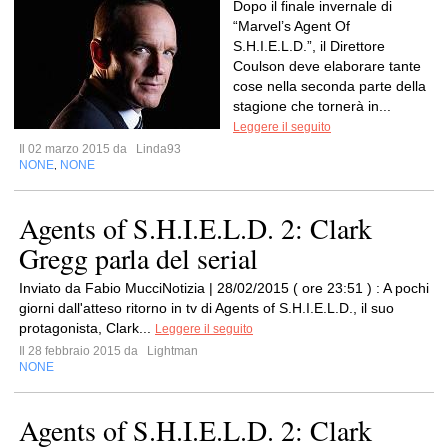
Dopo il finale invernale di
“Marvel’s Agent Of
S.H.I.E.L.D.”, il Direttore
Coulson deve elaborare tante
cose nella seconda parte della
stagione che tornerà in...
Leggere il seguito
Il 02 marzo 2015 da
Linda93
NONE
NONE
,
Agents of S.H.I.E.L.D. 2: Clark
Gregg parla del serial
Inviato da Fabio MucciNotizia | 28/02/2015 ( ore 23:51 ) : A pochi
giorni dall'atteso ritorno in tv di Agents of S.H.I.E.L.D., il suo
protagonista, Clark...
Leggere il seguito
Il 28 febbraio 2015 da
Lightman
NONE
Agents of S.H.I.E.L.D. 2: Clark