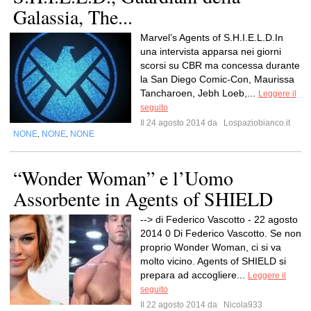
Galassia, The...
Marvel’s Agents of S.H.I.E.L.D.In
una intervista apparsa nei giorni
scorsi su CBR ma concessa durante
la San Diego Comic-Con, Maurissa
Tancharoen, Jebh Loeb,...
Leggere il
seguito
Il 24 agosto 2014 da
Lospaziobianco.it
NONE
NONE
NONE
,
,
“Wonder Woman” e l’Uomo
Assorbente in Agents of SHIELD
--> di Federico Vascotto - 22 agosto
2014 0 Di Federico Vascotto. Se non
proprio Wonder Woman, ci si va
molto vicino. Agents of SHIELD si
prepara ad accogliere...
Leggere il
seguito
Il 22 agosto 2014 da
Nicola933