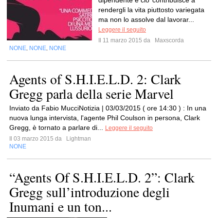
dipendente e cio’ contribuisce a
rendergli la vita piuttosto variegata
ma non lo assolve dal lavorar...
Leggere il seguito
Il 11 marzo 2015 da
Maxscorda
NONE
NONE
NONE
,
,
Agents of S.H.I.E.L.D. 2: Clark
Gregg parla della serie Marvel
Inviato da Fabio MucciNotizia | 03/03/2015 ( ore 14:30 ) : In una
nuova lunga intervista, l'agente Phil Coulson in persona, Clark
Gregg, è tornato a parlare di...
Leggere il seguito
Il 03 marzo 2015 da
Lightman
NONE
“Agents Of S.H.I.E.L.D. 2”: Clark
Gregg sull’introduzione degli
Inumani e un ton...