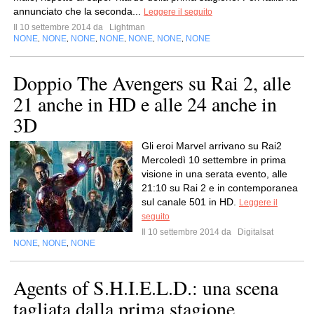
annunciato che la seconda...
Leggere il seguito
Il 10 settembre 2014 da
Lightman
NONE
NONE
NONE
NONE
NONE
NONE
NONE
,
,
,
,
,
,
Doppio The Avengers su Rai 2, alle
21 anche in HD e alle 24 anche in
3D
Gli eroi Marvel arrivano su Rai2
Mercoledì 10 settembre in prima
visione in una serata evento, alle
21:10 su Rai 2 e in contemporanea
sul canale 501 in HD.
Leggere il
seguito
Il 10 settembre 2014 da
Digitalsat
NONE
NONE
NONE
,
,
Agents of S.H.I.E.L.D.: una scena
tagliata dalla prima stagione