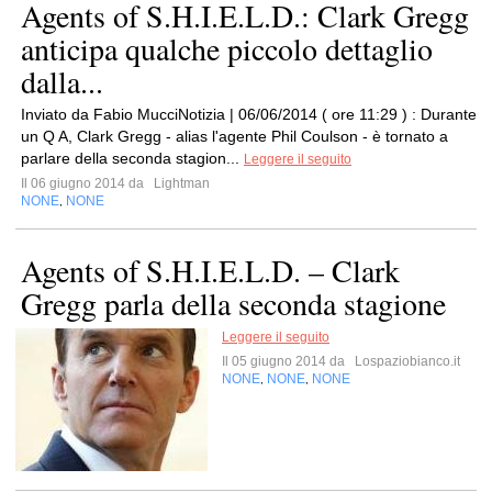
Agents of S.H.I.E.L.D.: Clark Gregg
anticipa qualche piccolo dettaglio
dalla...
Inviato da Fabio MucciNotizia | 06/06/2014 ( ore 11:29 ) : Durante
un Q A, Clark Gregg - alias l'agente Phil Coulson - è tornato a
parlare della seconda stagion...
Leggere il seguito
Il 06 giugno 2014 da
Lightman
NONE
NONE
,
Agents of S.H.I.E.L.D. – Clark
Gregg parla della seconda stagione
Leggere il seguito
Il 05 giugno 2014 da
Lospaziobianco.it
NONE
NONE
NONE
,
,