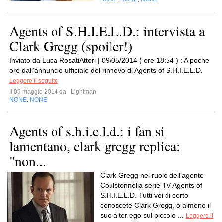
Agents of S.H.I.E.L.D.: intervista a
Clark Gregg (spoiler!)
Inviato da Luca RosatiAttori | 09/05/2014 ( ore 18:54 ) : A poche
ore dall'annuncio ufficiale del rinnovo di Agents of S.H.I.E.L.D.
Leggere il seguito
Il 09 maggio 2014 da
Lightman
NONE
NONE
,
Agents of s.h.i.e.l.d.: i fan si
lamentano, clark gregg replica:
"non...
Clark Gregg nel ruolo dell'agente
Coulstonnella serie TV Agents of
S.H.I.E.L.D. Tutti voi di certo
conoscete Clark Gregg, o almeno il
suo alter ego sul piccolo ...
Leggere il