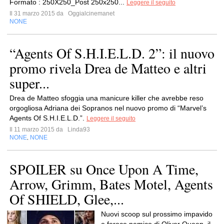
Formato : 250X250_Post 250x250...
Leggere il seguito
Il 31 marzo 2015 da
Oggialcinemanet
NONE
“Agents Of S.H.I.E.L.D. 2”: il nuovo
promo rivela Drea de Matteo e altri
super...
Drea de Matteo sfoggia una manicure killer che avrebbe reso
orgogliosa Adriana dei Sopranos nel nuovo promo di “Marvel’s
Agents Of S.H.I.E.L.D.”.
Leggere il seguito
Il 11 marzo 2015 da
Linda93
NONE
NONE
,
SPOILER su Once Upon A Time,
Arrow, Grimm, Bates Motel, Agents
Of SHIELD, Glee,...
Nuovi scoop sul prossimo impavido