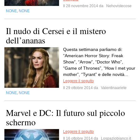
Il 28 novembre 2014 da
Nehovistecose
NONE
NONE
,
Il nudo di Cersei e il mistero
dell’ananas
Questa settimana parliamo di:
“American Horror Story: Freak
Show”, “Arrow”, “Doctor Who”,
“Game of Thrones”, “How I met your
mother”, “Tyrant” e delle novità...
Leggere il seguito
Il 29 ottobre 2014 da
Valentinaariete
NONE
NONE
,
Marvel e DC: Il futuro sul piccolo
schermo
Leggere il seguito
Il 16 ottobre 2014 da
Lospaziobianco.it