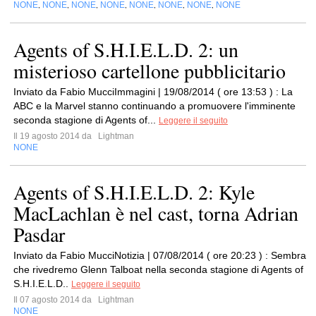
NONE
NONE
NONE
NONE
NONE
NONE
NONE
NONE
,
,
,
,
,
,
,
Agents of S.H.I.E.L.D. 2: un
misterioso cartellone pubblicitario
Inviato da Fabio MucciImmagini | 19/08/2014 ( ore 13:53 ) : La
ABC e la Marvel stanno continuando a promuovere l'imminente
seconda stagione di Agents of...
Leggere il seguito
Il 19 agosto 2014 da
Lightman
NONE
Agents of S.H.I.E.L.D. 2: Kyle
MacLachlan è nel cast, torna Adrian
Pasdar
Inviato da Fabio MucciNotizia | 07/08/2014 ( ore 20:23 ) : Sembra
che rivedremo Glenn Talboat nella seconda stagione di Agents of
S.H.I.E.L.D..
Leggere il seguito
Il 07 agosto 2014 da
Lightman
NONE