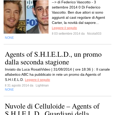
--> di Federico Vascotto - 3
settembre 2014 0 Di Federico
Vascotto. Ben due attori si sono
aggiunti al cast regolare di Agent
Carter, la novità dal sapore...
Leggere il seguito
Il 03 settembre 2014 da
Nicola933
NONE
Agents of S.H.I.E.L.D., un promo
dalla seconda stagione
Inviato da Luca RosatiVideo | 31/08/2014 ( ore 18:36 ) : Il canale
alfabetico ABC ha pubblicato in rete un promo da Agents of
S.H.I.E.L.D.
Leggere il seguito
Il 31 agosto 2014 da
Lightman
NONE
Nuvole di Celluloide – Agents of
S.H.I.E.L.D., Guardiani della