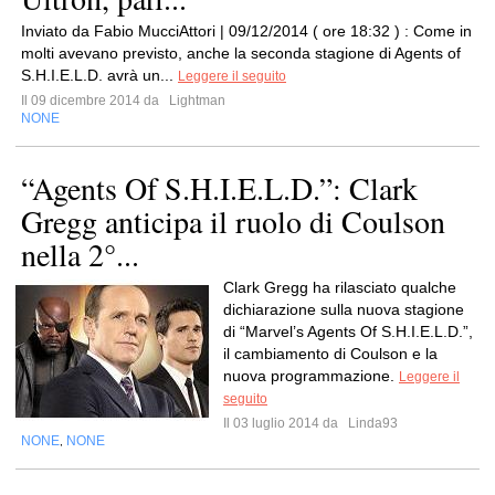
Inviato da Fabio MucciAttori | 09/12/2014 ( ore 18:32 ) : Come in
molti avevano previsto, anche la seconda stagione di Agents of
S.H.I.E.L.D. avrà un...
Leggere il seguito
Il 09 dicembre 2014 da
Lightman
NONE
“Agents Of S.H.I.E.L.D.”: Clark
Gregg anticipa il ruolo di Coulson
nella 2°...
Clark Gregg ha rilasciato qualche
dichiarazione sulla nuova stagione
di “Marvel’s Agents Of S.H.I.E.L.D.”,
il cambiamento di Coulson e la
nuova programmazione.
Leggere il
seguito
Il 03 luglio 2014 da
Linda93
NONE
NONE
,