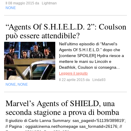
Il 08 maggio 2015 da
Lightman
NONE
“Agents Of S.H.I.E.L.D. 2”: Coulson
può essere attendibile?
Nell’ultimo episodio di “Marvel’s
Agents Of S.H.I.E.L.D.” dopo che
[contiene SPOILER] Hydra riesce a
mettere le mani su Lincoln e
Deathlok, Coulson si consegna...
Leggere il seguito
Il 22 aprile 2015 da
Linda93
NONE
NONE
,
Marvel’s Agents of SHIELD, una
seconda stagione a prova di bomba
Il giudizio di Carlo Lanna Summary: sas_pageid='51139/389819';
// Pagina : oggialcinema.net/homepage sas_formatid=26176; //