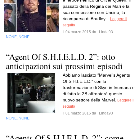
e feroce nemico di Oliver Queen, il
passato della Regina dei Mari e la
sua connessione con Uncino, la
ricomparsa di Bradley...
Leggere il
seguito
Il 04 marzo 2015 da
Linda93
NONE
NONE
,
“Agent Of S.H.I.E.L.D. 2”: otto
anticipazioni sui prossimi episodi
Abbiamo lasciato “Marvel’s Agents
Of S.H.I.E.L.D.” con la
trasformazione di Skye in Inumana e
di fatto la 2B affronterà questo
nuovo settore della Marvel.
Leggere il
seguito
Il 01 marzo 2015 da
Linda93
NONE
NONE
,
“Agents Of S.H.I.E.L.D. 2”: come