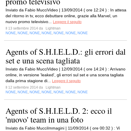
promo televisivo
Inviato da Fabio MucciVideo | 13/09/2014 ( ore 12:24 ) : In attesa
del ritorno in tv, ecco debuttare online, grazie alla Marvel, un
nuovo promo televisivo...
Leggere il seguito
Il 13 settembre 2014 da
Lightman
NONE
NONE
NONE
NONE
NONE
NONE
NONE
,
,
,
,
,
,
Agents of S.H.I.E.L.D.: gli errori dal
set e una scena tagliata
Inviato da Fabio MucciVideo | 12/09/2014 ( ore 14:24 ) : Arrivano
online, in versione 'leaked', gli errori sul set e una scena tagliata
dalla prima stagione di...
Leggere il seguito
Il 12 settembre 2014 da
Lightman
NONE
NONE
NONE
NONE
NONE
NONE
NONE
,
,
,
,
,
,
Agents of S.H.I.E.L.D. 2: ecco il
'nuovo' team in una foto
Inviato da Fabio MucciImmagini | 11/09/2014 ( ore 00:32 ) : Vi