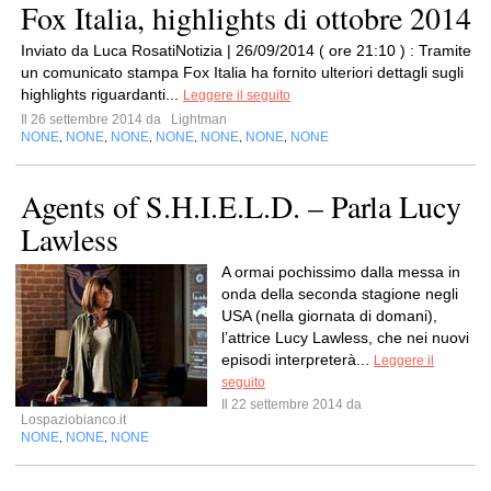
Fox Italia, highlights di ottobre 2014
Inviato da Luca RosatiNotizia | 26/09/2014 ( ore 21:10 ) : Tramite
un comunicato stampa Fox Italia ha fornito ulteriori dettagli sugli
highlights riguardanti...
Leggere il seguito
Il 26 settembre 2014 da
Lightman
NONE
NONE
NONE
NONE
NONE
NONE
NONE
,
,
,
,
,
,
Agents of S.H.I.E.L.D. – Parla Lucy
Lawless
A ormai pochissimo dalla messa in
onda della seconda stagione negli
USA (nella giornata di domani),
l’attrice Lucy Lawless, che nei nuovi
episodi interpreterà...
Leggere il
seguito
Il 22 settembre 2014 da
Lospaziobianco.it
NONE
NONE
NONE
,
,