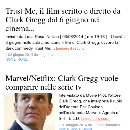
Trust Me, il film scritto e diretto da
Clark Gregg dal 6 giugno nei
cinema...
Inviato da Luca RosatiNotizia | 03/06/2014 ( ore 19:16 ) : Uscirà il
6 giugno nelle sale americane il film di Clark Gregg, ovvero la
dark commedy Trust Me,...
Leggere il seguito
Il 03 giugno 2014 da
Lightman
NONE
NONE
,
Marvel/Netflix: Clark Gregg vuole
comparire nelle serie tv
Intervistato da Movie Pilot, l’attore
Clark Gregg, che interpreta il ruolo
dell’agente Phil Coulson
nell’acclamata Marvel’s Agents of
S.H.I.E.L.D.
Leggere il seguito
Il 30 maggio 2014 da
Lospaziobianco.it
NONE
NONE
NONE
,
,