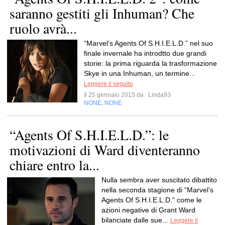
saranno gestiti gli Inhuman? Che
ruolo avrà...
“Marvel’s Agents Of S.H.I.E.L.D.” nel suo
finale invernale ha introdtto due grandi
storie: la prima riguarda la trasformazione
Skye in una Inhuman, un termine...
Leggere il seguito
Il 25 gennaio 2015 da
Linda93
NONE
NONE
,
“Agents Of S.H.I.E.L.D.”: le
motivazioni di Ward diventeranno
chiare entro la...
Nulla sembra aver suscitato dibattito
nella seconda stagione di “Marvel’s
Agents Of S.H.I.E.L.D.” come le
azioni negative di Grant Ward
bilanciate dalle sue...
Leggere il