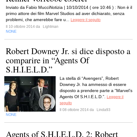
Inviato da Fabio MucciNotizia | 10/10/2014 ( ore 10:46 ) : Non è il
primo attore dei film Marvel Studios ad aver dichiarato, senza
problemi, che amerebbe fare u...
Leggere il seguito
Il 10 ottobre 2014 da
Lightman
NONE
Robert Downey Jr. si dice disposto a
comparire in “Agents Of
S.H.I.E.L.D.”
La stella di “Avengers”, Robert
Downey Jr. ha ammesso di essere
disposto a prendere parte a “Marvel’s
Agents Of S.H.I.E.L.D.”.
Leggere il
seguito
Il 08 ottobre 2014 da
Linda93
NONE
Agents of S.H.I.E.L.D. 2: Robert