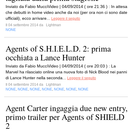
Inviato da Fabio MucciVideo | 04/09/2014 ( ore 21:36 ) : In attesa
che debutti in home video anche da noi (per ora non ci sono date
ufficiali), ecco arrivare...
Leggere il seguito
Il 04 settembre 2014 da
Lightman
NONE
Agents of S.H.I.E.L.D. 2: prima
occhiata a Lance Hunter
Inviato da Fabio MucciVideo | 04/09/2014 ( ore 20:03 ) : La
Marvel ha rilasciato online una nuova foto di Nick Blood nei panni
di Lance Hunter nella seconda...
Leggere il seguito
Il 04 settembre 2014 da
Lightman
NONE
NONE
NONE
NONE
NONE
NONE
NONE
,
,
,
,
,
,
Agent Carter ingaggia due new entry,
primo trailer per Agents of SHIELD
2