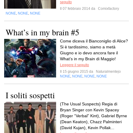
seguito
Il 07 febbraio 2014 da
Comixfactory
NONE
NONE
NONE
,
,
What’s in my brain #5
Come diceva il Bianconiglio di Alice?
Si è tardissimo, siamo a metà
Giugno e io devo ancora fare il
What’s in my Brain di Maggio!
Leggere il seguito
Il 15 giugno 2015 da
Naturalmentejo
NONE
NONE
NONE
NONE
,
,
,
I soliti sospetti
(The Usual Suspects) Regia di
Bryan Singer con Kevin Spacey
(Roger “Verbal” Kint), Gabriel Byrne
(Dean Keaton), Chazz Palminteri
(David Kujan), Kevin Pollak...