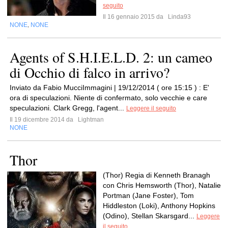
seguito
Il 16 gennaio 2015 da
Linda93
NONE
NONE
,
Agents of S.H.I.E.L.D. 2: un cameo
di Occhio di falco in arrivo?
Inviato da Fabio MucciImmagini | 19/12/2014 ( ore 15:15 ) : E'
ora di speculazioni. Niente di confermato, solo vecchie e care
speculazioni. Clark Gregg, l'agent...
Leggere il seguito
Il 19 dicembre 2014 da
Lightman
NONE
Thor
(Thor) Regia di Kenneth Branagh
con Chris Hemsworth (Thor), Natalie
Portman (Jane Foster), Tom
Hiddleston (Loki), Anthony Hopkins
(Odino), Stellan Skarsgard...
Leggere
il seguito