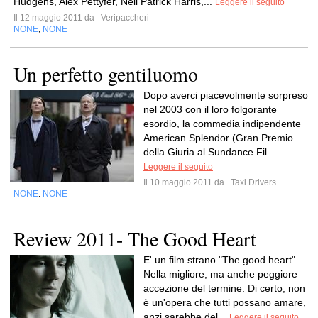
Hudgens, Alex Pettyfer, Neil Patrick Harris,...
Leggere il seguito
Il 12 maggio 2011 da
Veripaccheri
NONE
NONE
,
Un perfetto gentiluomo
Dopo averci piacevolmente sorpreso
nel 2003 con il loro folgorante
esordio, la commedia indipendente
American Splendor (Gran Premio
della Giuria al Sundance Fil...
Leggere il seguito
Il 10 maggio 2011 da
Taxi Drivers
NONE
NONE
,
Review 2011- The Good Heart
E' un film strano "The good heart".
Nella migliore, ma anche peggiore
accezione del termine. Di certo, non
è un'opera che tutti possano amare,
anzi sarebbe del...
Leggere il seguito