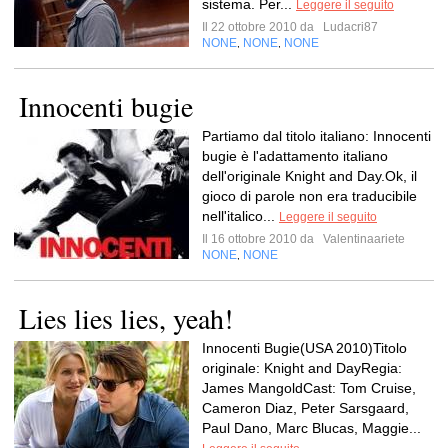
sistema. Per...
Leggere il seguito
Il 22 ottobre 2010 da
Ludacri87
NONE
NONE
NONE
,
,
Innocenti bugie
Partiamo dal titolo italiano: Innocenti
bugie è l'adattamento italiano
dell'originale Knight and Day.Ok, il
gioco di parole non era traducibile
nell'italico...
Leggere il seguito
Il 16 ottobre 2010 da
Valentinaariete
NONE
NONE
,
Lies lies lies, yeah!
Innocenti Bugie(USA 2010)Titolo
originale: Knight and DayRegia:
James MangoldCast: Tom Cruise,
Cameron Diaz, Peter Sarsgaard,
Paul Dano, Marc Blucas, Maggie...