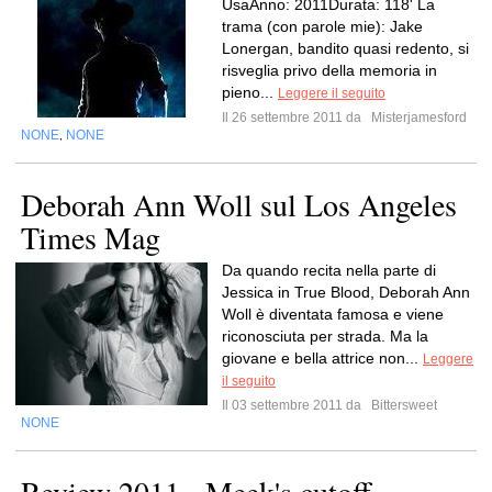
UsaAnno: 2011Durata: 118' La
trama (con parole mie): Jake
Lonergan, bandito quasi redento, si
risveglia privo della memoria in
pieno...
Leggere il seguito
Il 26 settembre 2011 da
Misterjamesford
NONE
NONE
,
Deborah Ann Woll sul Los Angeles
Times Mag
Da quando recita nella parte di
Jessica in True Blood, Deborah Ann
Woll è diventata famosa e viene
riconosciuta per strada. Ma la
giovane e bella attrice non...
Leggere
il seguito
Il 03 settembre 2011 da
Bittersweet
NONE