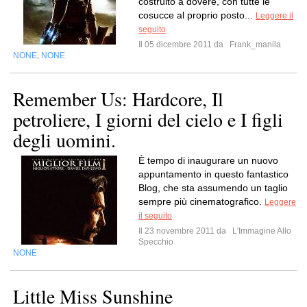
costruito a dovere, con tutte le
cosucce al proprio posto...
Leggere il
seguito
Il 05 dicembre 2011 da
Frank_manila
NONE
NONE
,
Remember Us: Hardcore, Il
petroliere, I giorni del cielo e I figli
degli uomini.
È tempo di inaugurare un nuovo
appuntamento in questo fantastico
Blog, che sta assumendo un taglio
sempre più cinematografico.
Leggere
il seguito
Il 23 novembre 2011 da
L'Immagine Allo
Specchio
NONE
Little Miss Sunshine