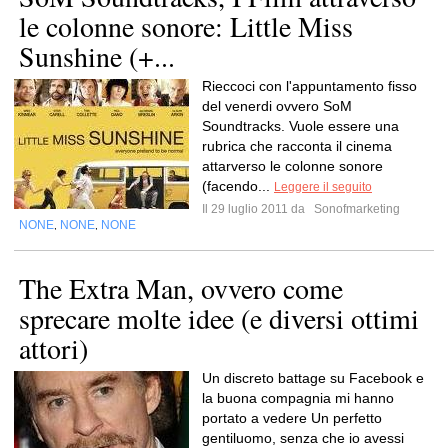
le colonne sonore: Little Miss
Sunshine (+...
Rieccoci con l'appuntamento fisso
del venerdi ovvero SoM
Soundtracks. Vuole essere una
rubrica che racconta il cinema
attarverso le colonne sonore
(facendo...
Leggere il seguito
Il 29 luglio 2011 da
Sonofmarketing
NONE
NONE
NONE
,
,
The Extra Man, ovvero come
sprecare molte idee (e diversi ottimi
attori)
Un discreto battage su Facebook e
la buona compagnia mi hanno
portato a vedere Un perfetto
gentiluomo, senza che io avessi