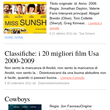
Titolo originale: id. Anno: 2006
Regia: Jonathan Dayton, Valerie
Faris Interpreti principali: Abigail
Breslin (Olive), Toni Collette
(Sheryl), Greg Kinnear...
Leggere il
seguito
Il 21 ottobre 2011 da
Taxi Drivers
NONE
NONE
,
Classifiche: i 20 migliori film Usa
2000-2009
Non sento la mancanza di Anobii, non sento la mancanza di
Anobii, non sento la... Disintossicarsi da una buona abitudine non
è facile, quando ci passavi buona...
Leggere il seguito
Il 30 settembre 2011 da
Dallenebbiemantovane
Cowboys
Regia: Jon FavreauOrigine: