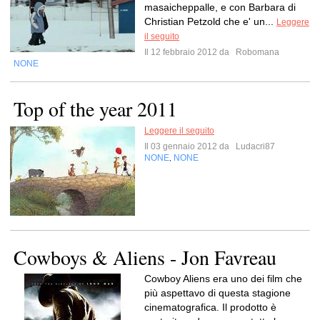
masaicheppalle, e con Barbara di
Christian Petzold che e' un...
Leggere
il seguito
Il 12 febbraio 2012 da
Robomana
NONE
Top of the year 2011
Leggere il seguito
Il 03 gennaio 2012 da
Ludacri87
NONE
NONE
,
Cowboys & Aliens - Jon Favreau
Cowboy Aliens era uno dei film che
più aspettavo di questa stagione
cinematografica. Il prodotto è