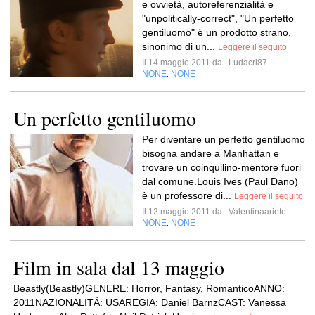
e ovvietà, autoreferenzialità e
"unpolitically-correct", "Un perfetto
gentiluomo" è un prodotto strano,
sinonimo di un...
Leggere il seguito
Il 14 maggio 2011 da
Ludacri87
NONE
NONE
,
Un perfetto gentiluomo
Per diventare un perfetto gentiluomo
bisogna andare a Manhattan e
trovare un coinquilino-mentore fuori
dal comune.Louis Ives (Paul Dano)
è un professore di...
Leggere il seguito
Il 12 maggio 2011 da
Valentinaariete
NONE
NONE
,
Film in sala dal 13 maggio
Beastly(Beastly)GENERE: Horror, Fantasy, RomanticoANNO:
2011NAZIONALITÀ: USAREGIA: Daniel BarnzCAST: Vanessa