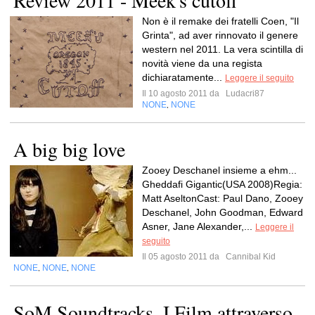
Review 2011 - Meek's cutoff
Non è il remake dei fratelli Coen, "Il
Grinta", ad aver rinnovato il genere
western nel 2011. La vera scintilla di
novità viene da una regista
dichiaratamente...
Leggere il seguito
Il 10 agosto 2011 da
Ludacri87
NONE
NONE
,
A big big love
Zooey Deschanel insieme a ehm...
Gheddafi Gigantic(USA 2008)Regia:
Matt AseltonCast: Paul Dano, Zooey
Deschanel, John Goodman, Edward
Asner, Jane Alexander,...
Leggere il
seguito
Il 05 agosto 2011 da
Cannibal Kid
NONE
NONE
NONE
,
,
SoM Soundtracks, I Film attraverso