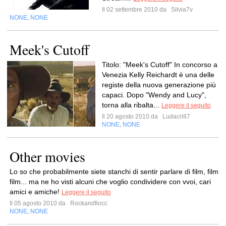
Il 02 settembre 2010 da
Silvia7v
NONE
NONE
,
Meek's Cutoff
Titolo: "Meek's Cutoff" In concorso a
Venezia Kelly Reichardt è una delle
registe della nuova generazione più
capaci. Dopo "Wendy and Lucy",
torna alla ribalta...
Leggere il seguito
Il 20 agosto 2010 da
Ludacri87
NONE
NONE
,
Other movies
Lo so che probabilmente siete stanchi di sentir parlare di film, film
film... ma ne ho visti alcuni che voglio condividere con vvoi, cari
amici e amiche!
Leggere il seguito
Il 05 agosto 2010 da
Rockandfiocc
NONE
NONE
,