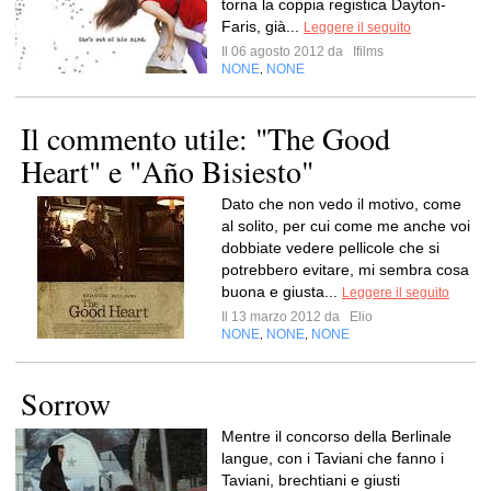
torna la coppia registica Dayton-
Faris, già...
Leggere il seguito
Il 06 agosto 2012 da
Ifilms
NONE
NONE
,
Il commento utile: "The Good
Heart" e "Año Bisiesto"
Dato che non vedo il motivo, come
al solito, per cui come me anche voi
dobbiate vedere pellicole che si
potrebbero evitare, mi sembra cosa
buona e giusta...
Leggere il seguito
Il 13 marzo 2012 da
Elio
NONE
NONE
NONE
,
,
Sorrow
Mentre il concorso della Berlinale
langue, con i Taviani che fanno i
Taviani, brechtiani e giusti