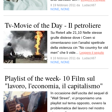
Il 19 febbraio 2011 da
Ludacri87
NONE
NONE
,
Tv-Movie of the Day - Il petroliere
Su Rete4 alle 21,10 Nelle stesse
grulle distese dove i Coen si
cimentavano con l’analisi spettrale
della violenza cin "No country for old
men" che li vide...
Leggere il seguito
Il 16 febbraio 2011 da
Ludacri87
NONE
NONE
,
Playlist of the week- 10 Film sul
"lavoro, l'economia, il capitalismo"
In occasione dell'uscita del sequel di
"Wall Street", vi proponiamo una
playlist sul tema opposto, ovvero la
problematica del lavoro nel nostro