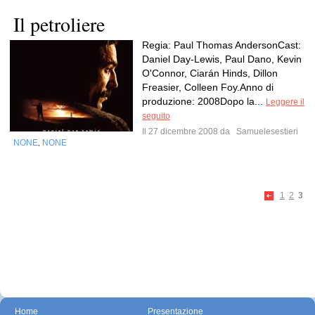
Il petroliere
Regia: Paul Thomas AndersonCast:
Daniel Day-Lewis, Paul Dano, Kevin
O'Connor, Ciarán Hinds, Dillon
Freasier, Colleen Foy.Anno di
produzione: 2008Dopo la...
Leggere il
seguito
Il 27 dicembre 2008 da
Samuelesestieri
NONE
NONE
,
1
2
3
Home
Presentazione