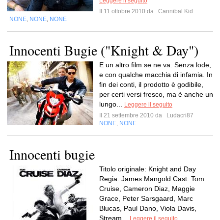
Leggere il seguito
Il 11 ottobre 2010 da
Cannibal Kid
NONE
NONE
NONE
,
,
Innocenti Bugie ("Knight & Day")
E un altro film se ne va. Senza lode,
e con qualche macchia di infamia. In
fin dei conti, il prodotto è godibile,
per certi versi fresco, ma è anche un
lungo...
Leggere il seguito
Il 21 settembre 2010 da
Ludacri87
NONE
NONE
,
Innocenti bugie
Titolo originale: Knight and Day
Regia: James Mangold Cast: Tom
Cruise, Cameron Diaz, Maggie
Grace, Peter Sarsgaard, Marc
Blucas, Paul Dano, Viola Davis,
Stream...
Leggere il seguito