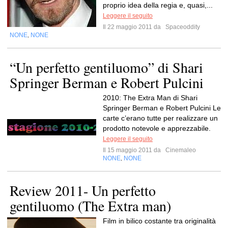
proprio idea della regia e, quasi,...
Leggere il seguito
Il 22 maggio 2011 da
Spaceoddity
NONE
NONE
,
“Un perfetto gentiluomo” di Shari
Springer Berman e Robert Pulcini
2010: The Extra Man di Shari
Springer Berman e Robert Pulcini Le
carte c’erano tutte per realizzare un
prodotto notevole e apprezzabile.
Leggere il seguito
Il 15 maggio 2011 da
Cinemaleo
NONE
NONE
,
Review 2011- Un perfetto
gentiluomo (The Extra man)
Film in bilico costante tra originalità