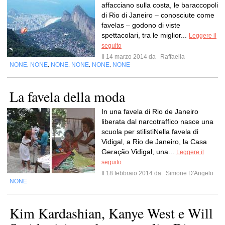
affacciano sulla costa, le baraccopoli
di Rio di Janeiro – conosciute come
favelas – godono di viste
spettacolari, tra le miglior...
Leggere il
seguito
Il 14 marzo 2014 da
Raffaella
NONE
NONE
NONE
NONE
NONE
NONE
,
,
,
,
,
La favela della moda
In una favela di Rio de Janeiro
liberata dal narcotraffico nasce una
scuola per stilistiNella favela di
Vidigal, a Rio de Janeiro, la Casa
Geração Vidigal, una...
Leggere il
seguito
Il 18 febbraio 2014 da
Simone D'Angelo
NONE
Kim Kardashian, Kanye West e Will