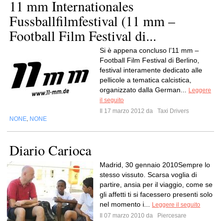
11 mm Internationales
Fussballfilmfestival (11 mm –
Football Film Festival di...
Si è appena concluso l’11 mm –
Football Film Festival di Berlino,
festival interamente dedicato alle
pellicole a tematica calcistica,
organizzato dalla German...
Leggere
il seguito
Il 17 marzo 2012 da
Taxi Drivers
NONE
NONE
,
Diario Carioca
Madrid, 30 gennaio 2010Sempre lo
stesso vissuto. Scarsa voglia di
partire, ansia per il viaggio, come se
gli affetti ti si facessero presenti solo
nel momento i...
Leggere il seguito
Il 07 marzo 2010 da
Piercesare