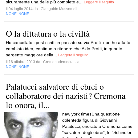
sicuramente una delle più complete e...
Leggere il seguito
Il 04 luglio 2014 da
Gianguido Mussomeli
NONE
NONE
,
O la dittatura o la civiltà
Ho cancellato i post scritti in passato su via Protti: non ho affatto
cambiato idea, continuo a ritenere che Aldo Protti, in quanto
sergente maggiore della...
Leggere il seguito
Il 16 ottobre 2013 da
Cremonademocratica
NONE
NONE
,
Palatucci salvatore di ebrei o
collaboratore dei nazisti? Cremona
lo onora, il...
new york timesUna questione
dolente:la figura di Giovanni
Palatucci, onorato a Cremona come
“salvatore degli ebrei”, lo “Schindler