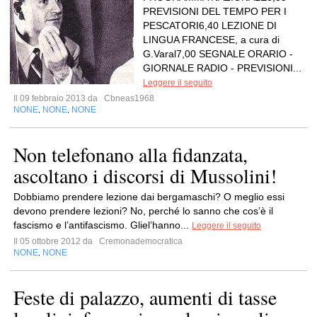
PREVISIONI DEL TEMPO PER I
PESCATORI6,40 LEZIONE DI
LINGUA FRANCESE, a cura di
G.Varal7,00 SEGNALE ORARIO -
GIORNALE RADIO - PREVISIONI...
Leggere il seguito
Il 09 febbraio 2013 da
Cbneas1968
NONE
NONE
NONE
,
,
Non telefonano alla fidanzata,
ascoltano i discorsi di Mussolini!
Dobbiamo prendere lezione dai bergamaschi? O meglio essi
devono prendere lezioni? No, perché lo sanno che cos’è il
fascismo e l’antifascismo. Gliel’hanno...
Leggere il seguito
Il 05 ottobre 2012 da
Cremonademocratica
NONE
NONE
,
Feste di palazzo, aumenti di tasse