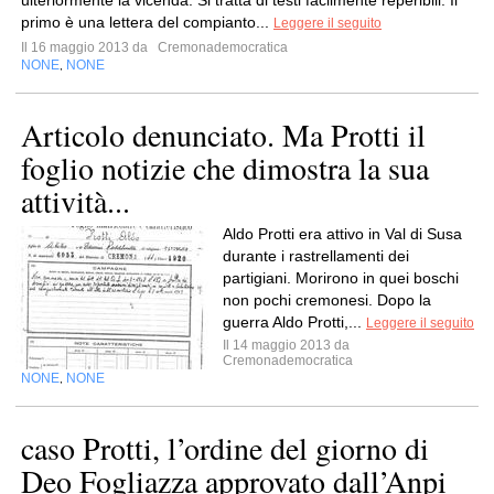
ulteriormente la vicenda. Si tratta di testi facilmente reperibili. Il
primo è una lettera del compianto...
Leggere il seguito
Il 16 maggio 2013 da
Cremonademocratica
NONE
NONE
,
Articolo denunciato. Ma Protti il
foglio notizie che dimostra la sua
attività...
Aldo Protti era attivo in Val di Susa
durante i rastrellamenti dei
partigiani. Morirono in quei boschi
non pochi cremonesi. Dopo la
guerra Aldo Protti,...
Leggere il seguito
Il 14 maggio 2013 da
Cremonademocratica
NONE
NONE
,
caso Protti, l’ordine del giorno di
Deo Fogliazza approvato dall’Anpi