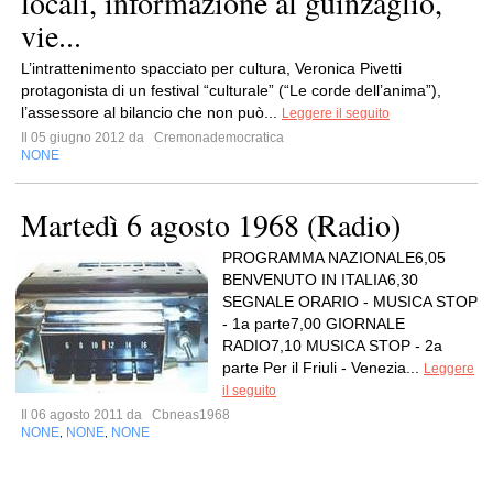
locali, informazione al guinzaglio,
vie...
L’intrattenimento spacciato per cultura, Veronica Pivetti
protagonista di un festival “culturale” (“Le corde dell’anima”),
l’assessore al bilancio che non può...
Leggere il seguito
Il 05 giugno 2012 da
Cremonademocratica
NONE
Martedì 6 agosto 1968 (Radio)
PROGRAMMA NAZIONALE6,05
BENVENUTO IN ITALIA6,30
SEGNALE ORARIO - MUSICA STOP
- 1a parte7,00 GIORNALE
RADIO7,10 MUSICA STOP - 2a
parte Per il Friuli - Venezia...
Leggere
il seguito
Il 06 agosto 2011 da
Cbneas1968
NONE
NONE
NONE
,
,