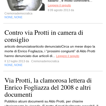
italiano”, è molto controvers...
Leggere il seguito
Il 09 agosto 2013 da
Cremonademocratica
NONE
NONE
,
Contro via Protti in camera di
consiglio
articolo denunciatoarticolo denunciatoCirca un mese dopo la
morte di Enrico Fogliazza, i “prossimi congiunti” di Aldo Protti
hanno denunciato due articoli di...
Leggere il seguito
Il 12 luglio 2013 da
Cremonademocratica
NONE
NONE
,
Via Protti, la clamorosa lettera di
Enrico Fogliazza del 2008 e altri
documenti
Pubblico alcuni documenti su Aldo Protti, per chiarire