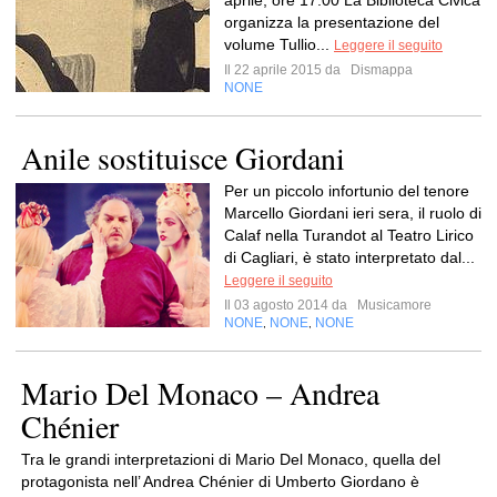
aprile, ore 17.00 La Biblioteca Civica
organizza la presentazione del
volume Tullio...
Leggere il seguito
Il 22 aprile 2015 da
Dismappa
NONE
Anile sostituisce Giordani
Per un piccolo infortunio del tenore
Marcello Giordani ieri sera, il ruolo di
Calaf nella Turandot al Teatro Lirico
di Cagliari, è stato interpretato dal...
Leggere il seguito
Il 03 agosto 2014 da
Musicamore
NONE
NONE
NONE
,
,
Mario Del Monaco – Andrea
Chénier
Tra le grandi interpretazioni di Mario Del Monaco, quella del
protagonista nell’ Andrea Chénier di Umberto Giordano è