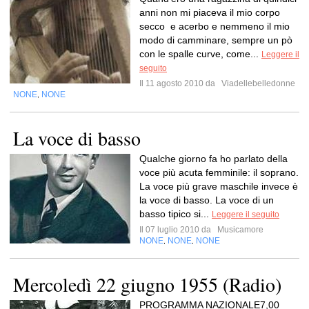
anni non mi piaceva il mio corpo
secco e acerbo e nemmeno il mio
modo di camminare, sempre un pò
con le spalle curve, come...
Leggere il
seguito
Il 11 agosto 2010 da
Viadellebelledonne
NONE
NONE
,
La voce di basso
Qualche giorno fa ho parlato della
voce più acuta femminile: il soprano.
La voce più grave maschile invece è
la voce di basso. La voce di un
basso tipico si...
Leggere il seguito
Il 07 luglio 2010 da
Musicamore
NONE
NONE
NONE
,
,
Mercoledì 22 giugno 1955 (Radio)
PROGRAMMA NAZIONALE7,00