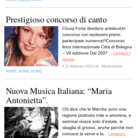
Prestigioso concorso di canto
Cinzia Forte direttore artisticoUn
concorso con tantissimi premi.
partecipate numerosi!!Concorso
lirico internazionale Città di Bologna
– VII edizione Dal 2007 ...
Leggere il
seguito
Il 21 febbraio 2013 da
Musicamore
NONE
NONE
NONE
,
,
Nuova Musica Italiana: “Maria
Antonietta”.
Chi dice che le Marche sono una
regione piuttosto mite e anonima, e
semmai vivace solo d’estate, si
sbaglia di grosso, anche perchè non
conosce la verve e la...
Leggere il