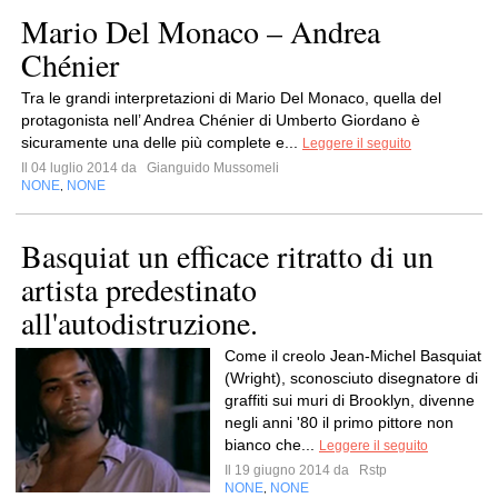
Mario Del Monaco – Andrea
Chénier
Tra le grandi interpretazioni di Mario Del Monaco, quella del
protagonista nell’ Andrea Chénier di Umberto Giordano è
sicuramente una delle più complete e...
Leggere il seguito
Il 04 luglio 2014 da
Gianguido Mussomeli
NONE
NONE
,
Basquiat un efficace ritratto di un
artista predestinato
all'autodistruzione.
Come il creolo Jean-Michel Basquiat
(Wright), sconosciuto disegnatore di
graffiti sui muri di Brooklyn, divenne
negli anni '80 il primo pittore non
bianco che...
Leggere il seguito
Il 19 giugno 2014 da
Rstp
NONE
NONE
,