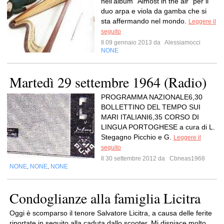
nell’album “Almost in the air” per il
duo arpa e viola da gamba che si
sta affermando nel mondo.
Leggere il
seguito
Il 09 gennaio 2013 da
Alessiamocci
NONE
Martedì 29 settembre 1964 (Radio)
PROGRAMMA NAZIONALE6,30
BOLLETTINO DEL TEMPO SUI
MARI ITALIANI6,35 CORSO DI
LINGUA PORTOGHESE a cura di L.
Stegagno Picchio e G.
Leggere il
seguito
Il 30 settembre 2012 da
Cbneas1968
NONE
NONE
NONE
,
,
Condoglianze alla famiglia Licitra
Oggi è scomparso il tenore Salvatore Licitra, a causa delle ferite
riportate in seguito alla caduta dallo scooter. Mi dispiace molto,