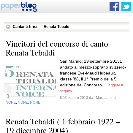
Cantanti lirici — Renata Tebaldi
Vincitori del concorso di canto
Renata Tebaldi
San Marino, 29 settembre 2013È
andato al mezzo-soprano svizzero-
francese Eve-Maud Hubeaux,
classe ’88, il 1° Premio della 5.
edizione del Concorso...
Leggere il
seguito
Il 03 ottobre 2013 da
Musicamore
NONE
NONE
NONE
,
,
Renata Tebaldi ( 1 febbraio 1922 –
19 dicembre 2004)