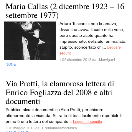
Maria Callas (2 dicembre 1923 – 16
settembre 1977)
Arturo Toscanini non la amava,
disse che aveva l’aceto nella voce,
però questo aceto quanto ha
impressionato, deliziato, ammaliato,
stupito, sconcertato chi...
Leggere il
seguito
Il 02 dicembre 2013 da
Marvigar4
NONE
Via Protti, la clamorosa lettera di
Enrico Fogliazza del 2008 e altri
documenti
Pubblico alcuni documenti su Aldo Protti, per chiarire
ulteriormente la vicenda. Si tratta di testi facilmente reperibili. Il
primo è una lettera del compianto...
Leggere il seguito
Il 16 maggio 2013 da
Cremonademocratica