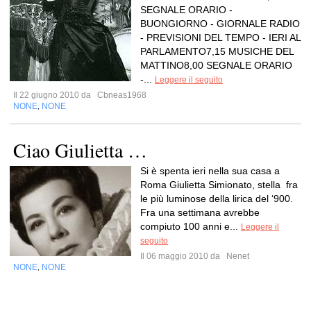
SEGNALE ORARIO -
BUONGIORNO - GIORNALE RADIO
- PREVISIONI DEL TEMPO - IERI AL
PARLAMENTO7,15 MUSICHE DEL
MATTINO8,00 SEGNALE ORARIO
-...
Leggere il seguito
Il 22 giugno 2010 da
Cbneas1968
NONE
NONE
,
Ciao Giulietta …
Si è spenta ieri nella sua casa a
Roma Giulietta Simionato, stella fra
le più luminose della lirica del ‘900.
Fra una settimana avrebbe
compiuto 100 anni e...
Leggere il
seguito
Il 06 maggio 2010 da
Nenet
NONE
NONE
,