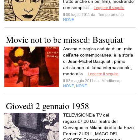
tratto anche un bel film), mostrando
con semplicit...
Leggere il seguito
Il 09 luglio 2011 da
Temperamente
NONE
Movie not to be missed: Basquiat
Ascesa e tragica caduta di un mito
dell’arte contemporanea, è la storia
di Jean-Michel Basquiat , primo
artista nero di fama internazionale,
morto alla...
Leggere il seguito
Il 02 maggio 2011 da
Mindthecap
NONE
NONE
,
Giovedì 2 gennaio 1958
TELEVISIONEla TV dei
ragazzi17,00 Dal Teatro del
Convegno in Milano diretto da Enzo
Ferrieri ZURLI', MAGO DEL