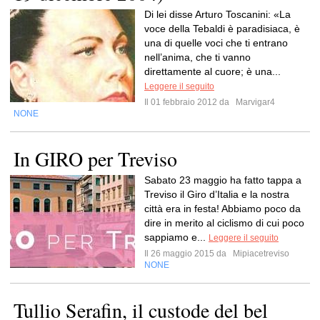
Di lei disse Arturo Toscanini: «La
voce della Tebaldi è paradisiaca, è
una di quelle voci che ti entrano
nell’anima, che ti vanno
direttamente al cuore; è una...
Leggere il seguito
Il 01 febbraio 2012 da
Marvigar4
NONE
In GIRO per Treviso
Sabato 23 maggio ha fatto tappa a
Treviso il Giro d’Italia e la nostra
città era in festa! Abbiamo poco da
dire in merito al ciclismo di cui poco
sappiamo e...
Leggere il seguito
Il 26 maggio 2015 da
Mipiacetreviso
NONE
Tullio Serafin, il custode del bel