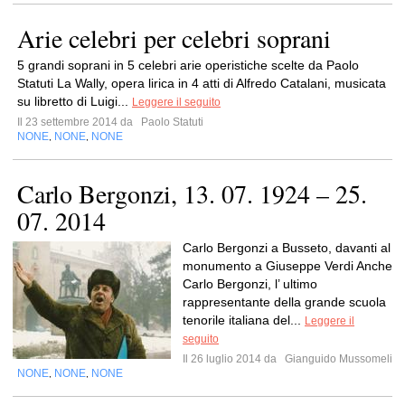
Arie celebri per celebri soprani
5 grandi soprani in 5 celebri arie operistiche scelte da Paolo
Statuti La Wally, opera lirica in 4 atti di Alfredo Catalani, musicata
su libretto di Luigi...
Leggere il seguito
Il 23 settembre 2014 da
Paolo Statuti
NONE
NONE
NONE
,
,
Carlo Bergonzi, 13. 07. 1924 – 25.
07. 2014
Carlo Bergonzi a Busseto, davanti al
monumento a Giuseppe Verdi Anche
Carlo Bergonzi, l’ ultimo
rappresentante della grande scuola
tenorile italiana del...
Leggere il
seguito
Il 26 luglio 2014 da
Gianguido Mussomeli
NONE
NONE
NONE
,
,