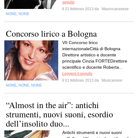
seguito
Il 21 febbraio 2013 da
Maurocanavese
NONE
NONE
,
Concorso lirico a Bologna
VII Concorso lirico
internazionaleCittà di Bologna
Direttore artistico e docente
principale Cinzia FORTEDirettore
scientifico e docente Roberta...
Leggere il seguito
Il 01 febbraio 2013 da
Musicamore
NONE
NONE
NONE
,
,
“Almost in the air”: antichi
strumenti, nuovi suoni, esordio
dell’insolito duo...
Antichi strumenti e nuovi suoni