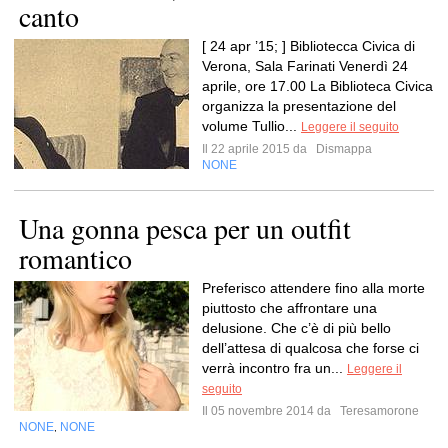
canto
[ 24 apr ’15; ] Bibliotecca Civica di
Verona, Sala Farinati Venerdì 24
aprile, ore 17.00 La Biblioteca Civica
organizza la presentazione del
volume Tullio...
Leggere il seguito
Il 22 aprile 2015 da
Dismappa
NONE
Una gonna pesca per un outfit
romantico
Preferisco attendere fino alla morte
piuttosto che affrontare una
delusione. Che c’è di più bello
dell’attesa di qualcosa che forse ci
verrà incontro fra un...
Leggere il
seguito
Il 05 novembre 2014 da
Teresamorone
NONE
NONE
,