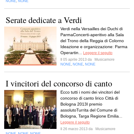
NONE
NONE
,
Serate dedicate a Verdi
Verdi nella Versailles dei Duchi di
ParmaConcerti-aperitivo alla Sala
del Trono della Reggia di Colorno
Ideazione e organizzazione: Parma
Operartin...
Leggere il seguito
Il 05 aprile 2013 da
Musicamore
NONE
NONE
NONE
,
,
I vincitori del concorso di canto
Ecco tutti i nomi dei vincitori del
concorso di canto lirico Città di
Bologna 2013I premio
assolutoTurrita del Comune di
Bologna, Targa Regione Emilia...
Leggere il seguito
Il 26 marzo 2013 da
Musicamore
NONE
NONE
NONE
,
,