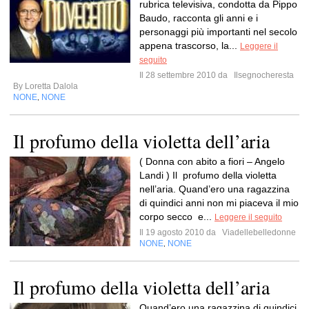
rubrica televisiva, condotta da Pippo
Baudo, racconta gli anni e i
personaggi più importanti nel secolo
appena trascorso, la...
Leggere il
seguito
Il 28 settembre 2010 da
Ilsegnocheresta
By Loretta Dalola
NONE
NONE
,
Il profumo della violetta dell’aria
( Donna con abito a fiori – Angelo
Landi ) Il profumo della violetta
nell’aria. Quand’ero una ragazzina
di quindici anni non mi piaceva il mio
corpo secco e...
Leggere il seguito
Il 19 agosto 2010 da
Viadellebelledonne
NONE
NONE
,
Il profumo della violetta dell’aria
Quand’ero una ragazzina di quindici