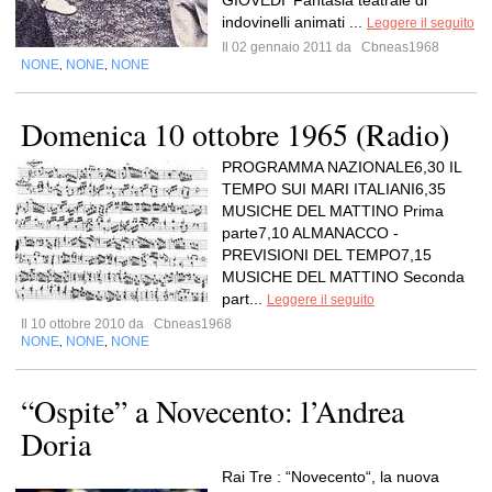
GIOVEDI' Fantasia teatrale di
indovinelli animati ...
Leggere il seguito
Il 02 gennaio 2011 da
Cbneas1968
NONE
NONE
NONE
,
,
Domenica 10 ottobre 1965 (Radio)
PROGRAMMA NAZIONALE6,30 IL
TEMPO SUI MARI ITALIANI6,35
MUSICHE DEL MATTINO Prima
parte7,10 ALMANACCO -
PREVISIONI DEL TEMPO7,15
MUSICHE DEL MATTINO Seconda
part...
Leggere il seguito
Il 10 ottobre 2010 da
Cbneas1968
NONE
NONE
NONE
,
,
“Ospite” a Novecento: l’Andrea
Doria
Rai Tre : “Novecento“, la nuova