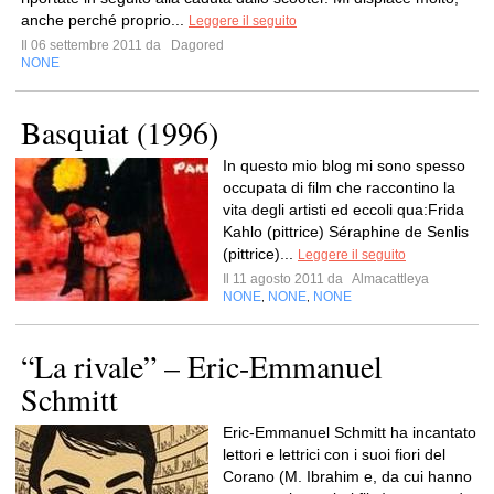
anche perché proprio...
Leggere il seguito
Il 06 settembre 2011 da
Dagored
NONE
Basquiat (1996)
In questo mio blog mi sono spesso
occupata di film che raccontino la
vita degli artisti ed eccoli qua:Frida
Kahlo (pittrice) Séraphine de Senlis
(pittrice)...
Leggere il seguito
Il 11 agosto 2011 da
Almacattleya
NONE
NONE
NONE
,
,
“La rivale” – Eric-Emmanuel
Schmitt
Eric-Emmanuel Schmitt ha incantato
lettori e lettrici con i suoi fiori del
Corano (M. Ibrahim e, da cui hanno