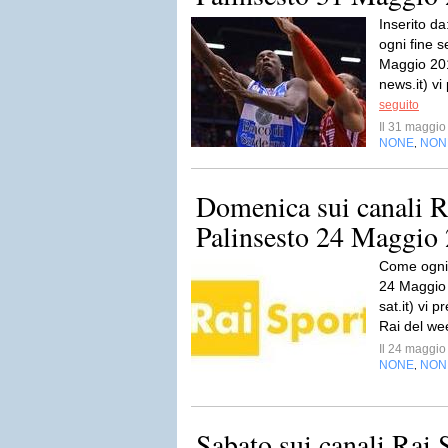
Inserito d
ogni fine 
Maggio 201
news.it) vi
seguito
Il 31 maggi
NONE
NON
,
Domenica sui canali R
Palinsesto 24 Maggio
Come ogni 
24 Maggio 2
sat.it) vi p
Rai del wee
Il 24 maggi
NONE
NON
,
Sabato sui canali Rai 