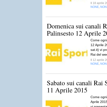
Il 18 aprile
NONE
NON
,
Domenica sui canali R
Palinsesto 12 Aprile 
Come ogni 
12 Aprile 2
sat.it) vi p
Rai del wee
Il 12 aprile
NONE
NON
,
Sabato sui canali Rai 
11 Aprile 2015
Come ogni 
Aprile 2015,
vi presenta