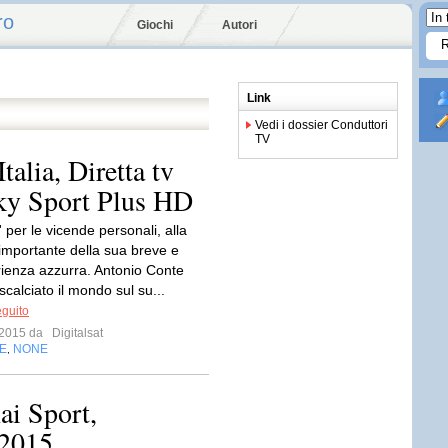
ro
Giochi
Autori
Link
Vedi i dossier Conduttori
TV
talia, Diretta tv
Sky Sport Plus HD
' per le vicende personali, alla
 importante della sua breve e
rienza azzurra. Antonio Conte
calciato il mondo sul su...
eguito
o 2015 da
Digitalsat
E
NONE
,
ai Sport,
 2015