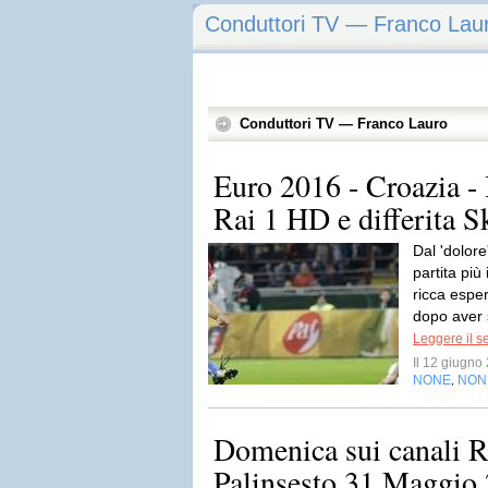
Conduttori TV — Franco Lau
Conduttori TV — Franco Lauro
Euro 2016 - Croazia - I
Rai 1 HD e differita 
Dal 'dolore
partita più
ricca espe
dopo aver s
Leggere il s
Il 12 giugn
NONE
NON
,
Domenica sui canali R
Palinsesto 31 Maggio