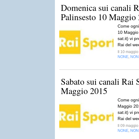
Domenica sui canali R
Palinsesto 10 Maggio
Come ogni 
10 Maggio 2
sat.it) vi p
Rai del wee
Il 10 maggi
NONE
NON
,
Sabato sui canali Rai 
Maggio 2015
Come ogni 
Maggio 2015
sat.it) vi p
Rai del wee
Il 09 maggi
NONE
NON
,