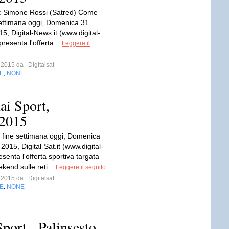
a: Simone Rossi (Satred) Come
settimana oggi, Domenica 31
5, Digital-News.it (www.digital-
 presenta l'offerta...
Leggere il
o 2015 da
Digitalsat
E
NONE
,
ai Sport,
 2015
fine settimana oggi, Domenica
015, Digital-Sat.it (www.digital-
resenta l'offerta sportiva targata
kend sulle reti...
Leggere il seguito
o 2015 da
Digitalsat
E
NONE
,
Sport - Palinsesto