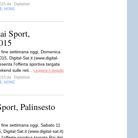
 2015 da
Digitalsat
E
NONE
,
ai Sport,
2015
fine settimana oggi, Domenica
015, Digital-Sat.it (www.digital-
resenta l'offerta sportiva targata
kend sulle reti...
Leggere il seguito
 2015 da
Digitalsat
E
NONE
,
Sport, Palinsesto
fine settimana oggi, Sabato 11
 Digital-Sat.it (www.digital-sat.it)
 l'offerta sportiva targata Rai del