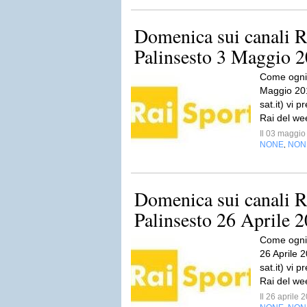
Domenica sui canali R
Palinsesto 3 Maggio 
Come ogni 
Maggio 2015
sat.it) vi p
Rai del wee
Il 03 maggi
NONE
NON
,
Domenica sui canali R
Palinsesto 26 Aprile 
Come ogni 
26 Aprile 2
sat.it) vi p
Rai del wee
Il 26 aprile