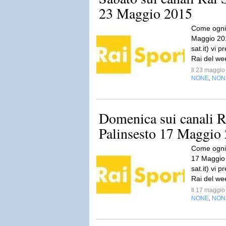
23 Maggio 2015
Come ogni 
Maggio 2015
sat.it) vi p
Rai del wee
Il 23 maggi
NONE
NON
,
Domenica sui canali R
Palinsesto 17 Maggio
Come ogni 
17 Maggio 2
sat.it) vi p
Rai del wee
Il 17 maggi
NONE
NON
,