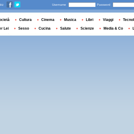
 su
Username
Password
ocietà
Cultura
Cinema
Musica
Libri
Viaggi
Tecnol
er Lei
Sesso
Cucina
Salute
Scienze
Media & Co