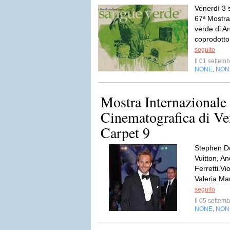
Venerdì 3 
67ª Mostra
verde di A
coprodotto
seguito
Il 01 sette
NONE
NON
,
Mostra Internazionale
Cinematografica di Ve
Carpet 9
Stephen Do
Vuitton, An
Ferretti.Vi
Valeria Mar
seguito
Il 05 sette
NONE
NON
,