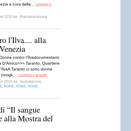
ezia a cura della...
Leggere il
mbre 2010 da
Bracebracebrace
l'Ilva.... alla
 Venezia
 Donne contro l'Ilvadocumentario
na D'Amico>>> Taranto, Quartiere
l'IlvaA Taranto ci sono donne
 (mogli,...
Leggere il seguito
mbre 2010 da
Sudestdonne
E
NONE
NONE
NONE
,
,
,
di “Il sangue
 alla Mostra del