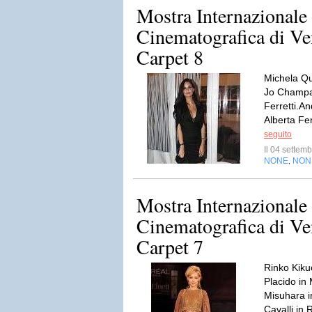
Mostra Internazionale
Cinematografica di Ve
Carpet 8
Michela Qu
Jo Champa 
Ferretti.A
Alberta Fer
seguito
Il 04 sette
NONE
NON
,
Mostra Internazionale
Cinematografica di Ve
Carpet 7
Rinko Kiku
Placido in
Misuhara i
Cavalli in 