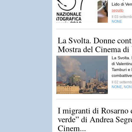
Lido di Ven
seguito
Il 03 sette
NONE
La Svolta. Donne contro 
Mostra del Cinema di
La Svolta.
di Valenti
Tamburi e 
combattive
Il 02 sette
NONE
NON
,
I migranti di Rosarno 
verde” di Andrea Segre
Cinem...