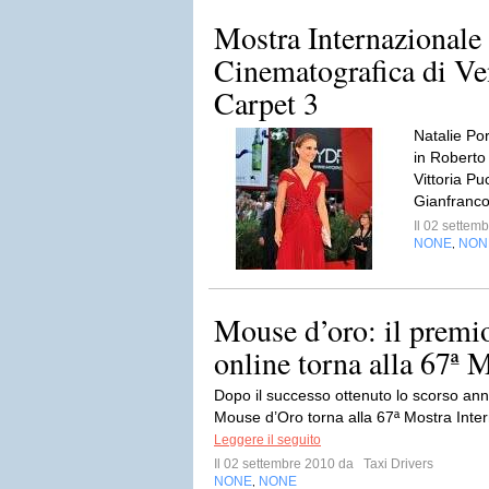
Mostra Internazionale
Cinematografica di Ve
Carpet 3
Natalie Po
in Roberto 
Vittoria Pu
Gianfranco 
Il 02 sette
NONE
NON
,
Mouse d’oro: il premio
online torna alla 67ª M
Dopo il successo ottenuto lo scorso anno ne
Mouse d’Oro torna alla 67ª Mostra Inte
Leggere il seguito
Il 02 settembre 2010 da
Taxi Drivers
NONE
NONE
,