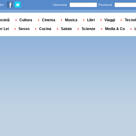
 su
Username
Password
ocietà
Cultura
Cinema
Musica
Libri
Viaggi
Tecnol
er Lei
Sesso
Cucina
Salute
Scienze
Media & Co