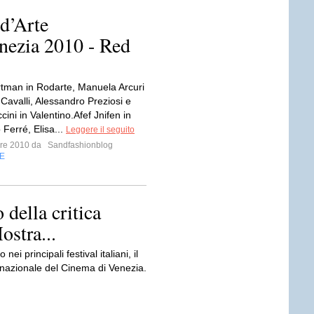
 d’Arte
nezia 2010 - Red
rtman in Rodarte, Manuela Arcuri
Cavalli, Alessandro Preziosi e
ccini in Valentino.Afef Jnifen in
Ferré, Elisa...
Leggere il seguito
mbre 2010 da
Sandfashionblog
E
 della critica
ostra...
i principali festival italiani, il
rnazionale del Cinema di Venezia.