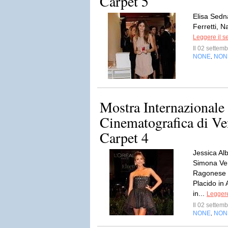
Carpet 5
Elisa Sedn
Ferretti, N
Leggere il s
Il 02 sette
NONE
NON
,
Mostra Internazionale
Cinematografica di Ve
Carpet 4
Jessica Al
Simona Ven
Ragonese i
Placido in
in...
Leggere
Il 02 sette
NONE
NON
,