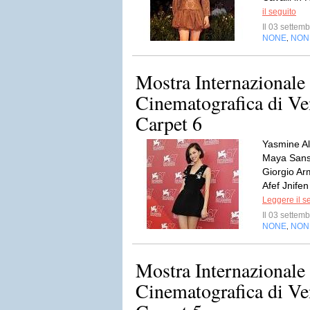
il seguito
Il 03 sette
NONE
NON
,
Mostra Internazionale
Cinematografica di Ve
Carpet 6
Yasmine Al
Maya Sansa
Giorgio Ar
Afef Jnifen
Leggere il s
Il 03 sette
NONE
NON
,
Mostra Internazionale
Cinematografica di Ve