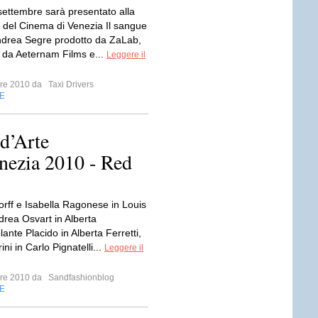
settembre sarà presentato alla
 del Cinema di Venezia Il sangue
ndrea Segre prodotto da ZaLab,
 da Aeternam Films e...
Leggere il
mbre 2010 da
Taxi Drivers
E
 d’Arte
nezia 2010 - Red
rff e Isabella Ragonese in Louis
drea Osvart in Alberta
olante Placido in Alberta Ferretti,
ini in Carlo Pignatelli...
Leggere il
mbre 2010 da
Sandfashionblog
E