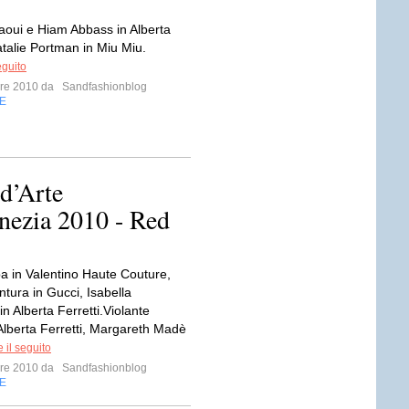
aoui e Hiam Abbass in Alberta
atalie Portman in Miu Miu.
eguito
mbre 2010 da
Sandfashionblog
E
 d’Arte
nezia 2010 - Red
ba in Valentino Haute Couture,
tura in Gucci, Isabella
n Alberta Ferretti.Violante
 Alberta Ferretti, Margareth Madè
 il seguito
mbre 2010 da
Sandfashionblog
E