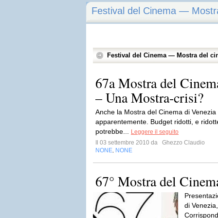
Festival del Cinema — Mostr
Festival del Cinema — Mostra del ci
67a Mostra del Cinem
– Una Mostra-crisi?
Anche la Mostra del Cinema di Venezia s
apparentemente. Budget ridotti, e ridotte
potrebbe...
Leggere il seguito
Il 03 settembre 2010 da
Ghezzo Claudio
NONE
NONE
,
67° Mostra del Cinema
Presentazi
di Venezia
Corrispond