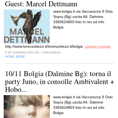
Guest: Marcel Dettmann
www.bolgia.it via Vaccarezza 9 Osio
Sopra (Bg) uscita A4: Dalmine
3383624803 foto hi res ed info
Bolgia
http://www.lorenzotiezzi.it/lorenzotiezzi.it/bolgia.
Leggere il seguito
Il 16 novembre 2012 da
Lorenzotiezzi
NONE
NONE
,
10/11 Bolgia (Dalmine Bg): torna il
party Juno, in consolle Ambivalent +
Hobo...
www.bolgia.it via Vaccarezza 9 Osio
Sopra (Bg) uscita A4: Dalmine
3383624803 foto hi res ed info
Bolgia