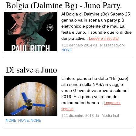
Bolgia (Dalmine Bg) - Juno Party.
Al Bolgia di Dalmine (Bg) Sabato 25
gennaio va in scena un party più
elettronico e potente che mai. La
festa è Juno, il sound è quello di due
dei più attivi...
Leggere il seguito
Il 13 gennaio 2014 da
Pjazzanetwork
NONE
Dì salve a Juno
L'intero pianeta ha detto "Hi" (ciao)
alla sonda della NASA in viaggio
verso Giove, dove arriverà solo nel
2016. È la prima volta che dei
radioamatori hanno...
Leggere il
seguito
Il 11 dicembre 2013 da
Media Inaf
NONE
NONE
NONE
,
,