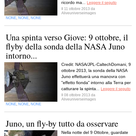
ricordo ma...
Leggere il seguito
Il 11 ottobre 2013 da
Aliveuniverseimages
NONE
NONE
NONE
,
,
Una spinta verso Giove: 9 ottobre, il
flyby della sonda della NASA Juno
intorno...
Credit: NASA/JPL-CaltechDomani, 9
ottobre 2013, la sonda della NASA
Juno effettuerà una manovra con
"effetto fionda" intorno alla Terra per
catturare la spinta...
Leggere il seguito
Il 08 ottobre 2013 da
Aliveuniverseimages
NONE
NONE
NONE
,
,
Juno, un fly-by tutto da osservare
Nella notte del 9 Ottobre, guardate