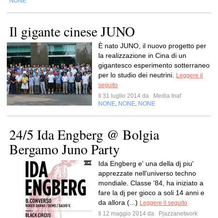
NONE
Il gigante cinese JUNO
È nato JUNO, il nuovo progetto per
la realizzazione in Cina di un
gigantesco esperimento sotterraneo
per lo studio dei neutrini.
Leggere il
seguito
Il 31 luglio 2014 da
Media Inaf
NONE
NONE
NONE
,
,
24/5 Ida Engberg @ Bolgia
Bergamo Juno Party
Ida Engberg e' una della dj piu'
apprezzate nell'universo techno
mondiale. Classe '84, ha iniziato a
fare la dj per gioco a soli 14 anni e
da allora (...)
Leggere il seguito
Il 12 maggio 2014 da
Pjazzanetwork