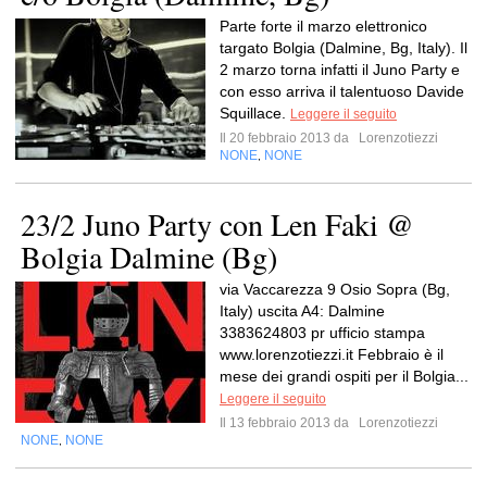
Parte forte il marzo elettronico
targato Bolgia (Dalmine, Bg, Italy). Il
2 marzo torna infatti il Juno Party e
con esso arriva il talentuoso Davide
Squillace.
Leggere il seguito
Il 20 febbraio 2013 da
Lorenzotiezzi
NONE
NONE
,
23/2 Juno Party con Len Faki @
Bolgia Dalmine (Bg)
via Vaccarezza 9 Osio Sopra (Bg,
Italy) uscita A4: Dalmine
3383624803 pr ufficio stampa
www.lorenzotiezzi.it Febbraio è il
mese dei grandi ospiti per il Bolgia...
Leggere il seguito
Il 13 febbraio 2013 da
Lorenzotiezzi
NONE
NONE
,