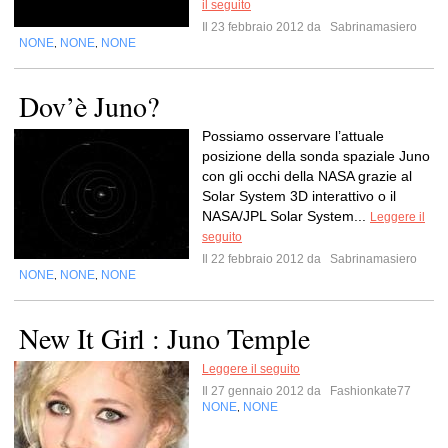
il seguito
Il 23 febbraio 2012 da
Sabrinamasiero
NONE
NONE
NONE
,
,
Dov’è Juno?
Possiamo osservare l’attuale
posizione della sonda spaziale Juno
con gli occhi della NASA grazie al
Solar System 3D interattivo o il
NASA/JPL Solar System...
Leggere il
seguito
Il 22 febbraio 2012 da
Sabrinamasiero
NONE
NONE
NONE
,
,
New It Girl : Juno Temple
Leggere il seguito
Il 27 gennaio 2012 da
Fashionkate77
NONE
NONE
,