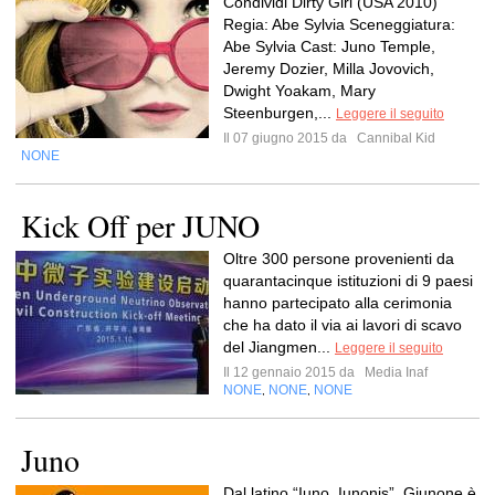
Condividi Dirty Girl (USA 2010)
Regia: Abe Sylvia Sceneggiatura:
Abe Sylvia Cast: Juno Temple,
Jeremy Dozier, Milla Jovovich,
Dwight Yoakam, Mary
Steenburgen,...
Leggere il seguito
Il 07 giugno 2015 da
Cannibal Kid
NONE
Kick Off per JUNO
Oltre 300 persone provenienti da
quarantacinque istituzioni di 9 paesi
hanno partecipato alla cerimonia
che ha dato il via ai lavori di scavo
del Jiangmen...
Leggere il seguito
Il 12 gennaio 2015 da
Media Inaf
NONE
NONE
NONE
,
,
Juno
Dal latino “Iuno, Iunonis”, Giunone è