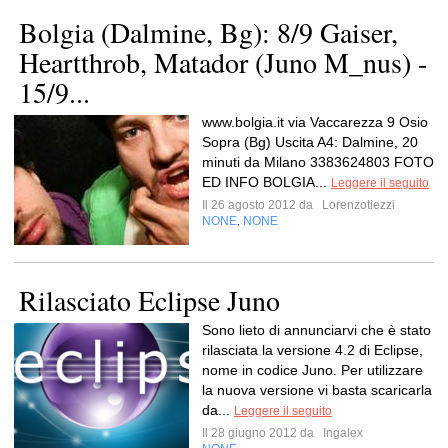
Bolgia (Dalmine, Bg): 8/9 Gaiser,
Heartthrob, Matador (Juno M_nus) -
15/9...
www.bolgia.it via Vaccarezza 9 Osio
Sopra (Bg) Uscita A4: Dalmine, 20
minuti da Milano 3383624803 FOTO
ED INFO BOLGIA...
Leggere il seguito
Il 26 agosto 2012 da
Lorenzotiezzi
NONE
NONE
,
Rilasciato Eclipse Juno
Sono lieto di annunciarvi che è stato
rilasciata la versione 4.2 di Eclipse,
nome in codice Juno. Per utilizzare
la nuova versione vi basta scaricarla
da...
Leggere il seguito
Il 28 giugno 2012 da
Ingalex