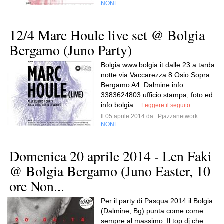
NONE
12/4 Marc Houle live set @ Bolgia
Bergamo (Juno Party)
Bolgia www.bolgia.it dalle 23 a tarda
notte via Vaccarezza 8 Osio Sopra
Bergamo A4: Dalmine info:
3383624803 ufficio stampa, foto ed
info bolgia...
Leggere il seguito
Il 05 aprile 2014 da
Pjazzanetwork
NONE
Domenica 20 aprile 2014 - Len Faki
@ Bolgia Bergamo (Juno Easter, 10
ore Non...
Per il party di Pasqua 2014 il Bolgia
(Dalmine, Bg) punta come come
sempre al massimo. Il top dj che