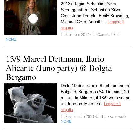
2013) Regia: Sebastián Silva
Sceneggiatura: Sebastián Silva
Cast: Juno Temple, Emily Browning,
Michael Cera, Agustín...
Leggere il
seguito
Il 03 ottobre 2014 da
Cannibal Kid
NONE
13/9 Marcel Dettmann, Ilario
Alicante (Juno party) @ Bolgia
Bergamo
Dalle 10 di sera alle 8 del mattino, al
Bolgia di Bergamo (A4: Dalmine, 20
minuti da Milano), il 13/9 va in scena
un Juno party da urlo.
Leggere il
seguito
Il 08 settembre 2014 da
Pjazzanetwork
NONE