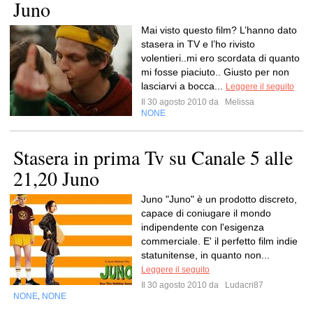
Juno
Mai visto questo film? L’hanno dato
stasera in TV e l’ho rivisto
volentieri..mi ero scordata di quanto
mi fosse piaciuto.. Giusto per non
lasciarvi a bocca...
Leggere il seguito
Il 30 agosto 2010 da
Melissa
NONE
Stasera in prima Tv su Canale 5 alle
21,20 Juno
Juno "Juno" è un prodotto discreto,
capace di coniugare il mondo
indipendente con l'esigenza
commerciale. E' il perfetto film indie
statunitense, in quanto non...
Leggere il seguito
Il 30 agosto 2010 da
Ludacri87
NONE
NONE
,