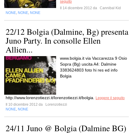
seguito
Il 14 dicembre 2012 da
Cannibal Kid
NONE
NONE
NONE
,
,
22/12 Bolgia (Dalmine, Bg) presenta
Juno Party. In consolle Ellen
Allien...
www.bolgia.it via Vaccarezza 9 Osio
Sopra (Bg) uscita A4: Dalmine
3383624803 foto hi res ed info
Bolgia
http://www.lorenzotiezzi.it/lorenzotiezzi.it/bolgia.
Leggere il seguito
Il 10 dicembre 2012 da
Lorenzotiezzi
NONE
NONE
,
24/11 Juno @ Bolgia (Dalmine BG)