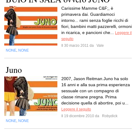
Carissime Mamme C&F;, è
primavera dai. Guardiamoci
intorno... rami senza foglie ricchi di
fiori, bambini matti pazzerelli, ormoni
in ricarica, e pancioni che...
Leggere il
seguito
Il 30 marzo 2011 da
Vale
NONE
NONE
,
Juno
2007, Jason Reitman.Juno ha solo
16 anni e alla sua prima esperienza
sessuale con un compagno di
classe rimane pregna. Prima
decisione quella di abortire, poi u...
Leggere il seguito
Il 19 dicembre 2010 da
Robydick
NONE
NONE
,