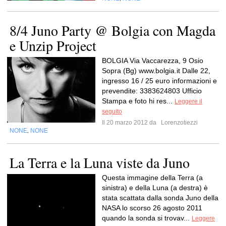
8/4 Juno Party @ Bolgia con Magda
e Unzip Project
BOLGIA Via Vaccarezza, 9 Osio
Sopra (Bg) www.bolgia.it Dalle 22,
ingresso 16 / 25 euro informazioni e
prevendite: 3383624803 Ufficio
Stampa e foto hi res...
Leggere il
seguito
Il 20 marzo 2012 da
Lorenzotiezzi
NONE
NONE
,
La Terra e la Luna viste da Juno
Questa immagine della Terra (a
sinistra) e della Luna (a destra) è
stata scattata dalla sonda Juno della
NASA lo scorso 26 agosto 2011
quando la sonda si trovav...
Leggere