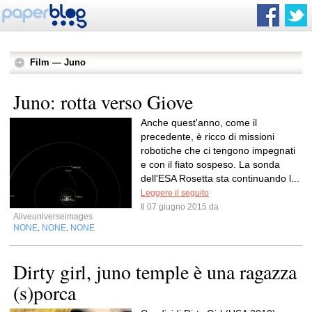
Film — Juno
Juno: rotta verso Giove
Anche quest'anno, come il
precedente, è ricco di missioni
robotiche che ci tengono impegnati
e con il fiato sospeso. La sonda
dell'ESA Rosetta sta continuando l...
Leggere il seguito
Il 07 giugno 2015 da
Aliveuniverseimages
NONE
NONE
NONE
,
,
Dirty girl, juno temple è una ragazza
(s)porca