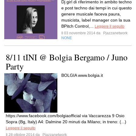
Dj girl di riferimento in ambito techno
e post techno dai tempi in cui questo
genere musicale faceva paura,
musicista, label manager con la sua
BPitch Control,...
Leggere il seguito
Il 03 novembre 2014 da
Pjazzanetwork
NONE
8/11 tINI @ Bolgia Bergamo / Juno
Party
BOLGIA www.bolgia.it
https://www.facebook.com/bolgiaofficial via Vaccarezza 9 Osio
Sopra (Bg, Italy) A4: Dalmine 20 minuti da Milano; in treno: (...)
Leggere il seguito
Il 28 ottobre 2014 da
Pjazzanetwork