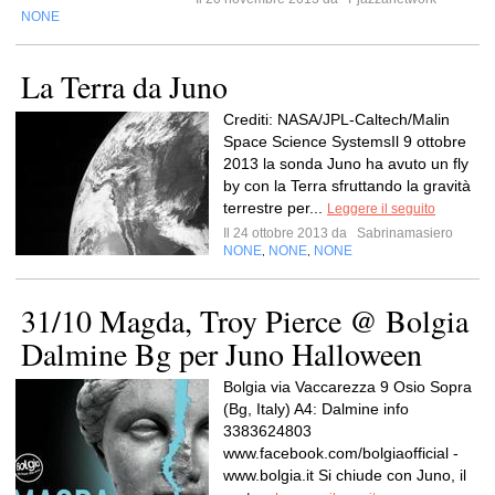
NONE
La Terra da Juno
Crediti: NASA/JPL-Caltech/Malin
Space Science SystemsIl 9 ottobre
2013 la sonda Juno ha avuto un fly
by con la Terra sfruttando la gravità
terrestre per...
Leggere il seguito
Il 24 ottobre 2013 da
Sabrinamasiero
NONE
NONE
NONE
,
,
31/10 Magda, Troy Pierce @ Bolgia
Dalmine Bg per Juno Halloween
Bolgia via Vaccarezza 9 Osio Sopra
(Bg, Italy) A4: Dalmine info
3383624803
www.facebook.com/bolgiaofficial -
www.bolgia.it Si chiude con Juno, il