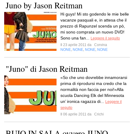
Juno by Jason Reitman
Hi guys! Mi sto godendo le mie belle
vacanze pasquali e, in attesa che il
prezzo di Rapunzel scenda un pò,
mi sono comprata un nuovo DVD!
Sono una fan...
Leggere il seguito
Il 23 aprile 2011 da
Corvina
NONE
NONE
NONE
NONE
,
,
,
"Juno" di Jason Reitman
«So che uno dovrebbe innamorarsi
prima di riprodursi ma credo che la
normalità non faccia per noi!»Alla
scuola Dancing Elk del Minnesota
un’ ironica ragazza di...
Leggere il
seguito
Il 06 aprile 2011 da
Crichi
BUIO IN SALA ovvero JUNO