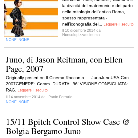
la divinità del matrimonio e del parto
nella mitologia dell’antica Roma,
spesso rappresentata -
nell’iconografia del...
Leggere il seguito
Il 10 dicembre 2014 da
Nonsolopizzaecinema
NONE
NONE
,
Juno, di Jason Reitman, con Ellen
Page, 2007
Originally posted on Il Cinema Racconta ...: JunoJunoUSA-Can.
2007GENERE: Comm. DURATA: 96′ VISIONE CONSIGLIATA:
RAG.
Leggere il seguito
Il 14 novembre 2014 da
Paolo Ferrario
NONE
NONE
,
15/11 Bpitch Control Show Case @
Bolgia Bergamo Juno