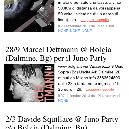
in alto e pensate che lassù, a circa
500Km di distanza da voi (appena
50 volte l’altitudine di un aereo di
linea), sta...
Leggere il seguito
Il 23 settembre 2013 da
Media Inaf
NONE
NONE
NONE
,
,
28/9 Marcel Dettmann @ Bolgia
(Dalmine, Bg) per il Juno Party
www.bolgia.it via Vaccarezza 9 Osio
Sopra (Bg) Uscita A4: Dalmine, 20
minuti da Milano info 3383624803 -
dalle 23 a tarda notte ingresso 10 -
25 euro Il 28...
Leggere il seguito
Il 07 settembre 2013 da
Pjazzanetwork
NONE
2/3 Davide Squillace @ Juno Party
c/o Bolgia (Dalmine, Bg)