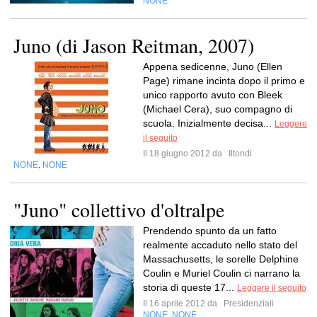
NONE
Juno (di Jason Reitman, 2007)
Appena sedicenne, Juno (Ellen
Page) rimane incinta dopo il primo e
unico rapporto avuto con Bleek
(Michael Cera), suo compagno di
scuola. Inizialmente decisa...
Leggere
il seguito
Il 18 giugno 2012 da
Iltondi
NONE
NONE
,
"Juno" collettivo d'oltralpe
Prendendo spunto da un fatto
realmente accaduto nello stato del
Massachusetts, le sorelle Delphine
Coulin e Muriel Coulin ci narrano la
storia di queste 17...
Leggere il seguito
Il 16 aprile 2012 da
Presidenziali
NONE
NONE
,