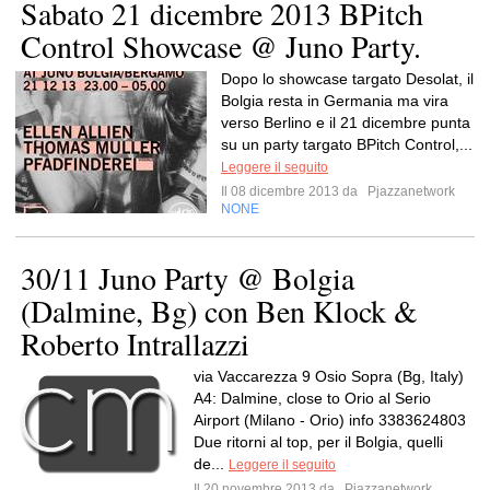
Sabato 21 dicembre 2013 BPitch
Control Showcase @ Juno Party.
Dopo lo showcase targato Desolat, il
Bolgia resta in Germania ma vira
verso Berlino e il 21 dicembre punta
su un party targato BPitch Control,...
Leggere il seguito
Il 08 dicembre 2013 da
Pjazzanetwork
NONE
30/11 Juno Party @ Bolgia
(Dalmine, Bg) con Ben Klock &
Roberto Intrallazzi
via Vaccarezza 9 Osio Sopra (Bg, Italy)
A4: Dalmine, close to Orio al Serio
Airport (Milano - Orio) info 3383624803
Due ritorni al top, per il Bolgia, quelli
de...
Leggere il seguito
Il 20 novembre 2013 da
Pjazzanetwork