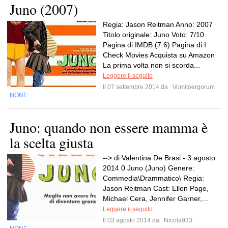
Juno (2007)
Regia: Jason Reitman Anno: 2007
Titolo originale: Juno Voto: 7/10
Pagina di IMDB (7.6) Pagina di I
Check Movies Acquista su Amazon
La prima volta non si scorda...
Leggere il seguito
Il 07 settembre 2014 da
Vomitoergorum
NONE
Juno: quando non essere mamma è
la scelta giusta
--> di Valentina De Brasi - 3 agosto
2014 0 Juno (Juno) Genere:
Commedia\Drammatico\ Regia:
Jason Reitman Cast: Ellen Page,
Michael Cera, Jennifer Garner,...
Leggere il seguito
Il 03 agosto 2014 da
Nicola933