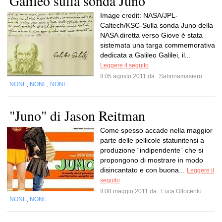
Galileo sulla sonda Juno
Image credit: NASA/JPL-
Caltech/KSC-Sulla sonda Juno della
NASA diretta verso Giove è stata
sistemata una targa commemorativa
dedicata a Galileo Galilei, il...
Leggere il seguito
Il 05 agosto 2011 da
Sabrinamasiero
NONE
NONE
NONE
,
,
"Juno" di Jason Reitman
Come spesso accade nella maggior
parte delle pellicole statunitensi a
produzione “indipendente” che si
propongono di mostrare in modo
disincantato e con buona...
Leggere il
seguito
Il 08 maggio 2011 da
Luca Ottocento
NONE
NONE
,