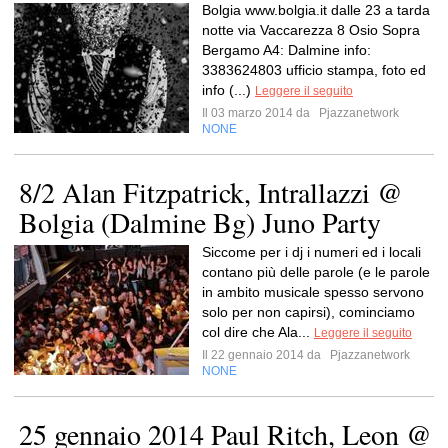
Bolgia www.bolgia.it dalle 23 a tarda
notte via Vaccarezza 8 Osio Sopra
Bergamo A4: Dalmine info:
3383624803 ufficio stampa, foto ed
info (...)
Leggere il seguito
Il 03 marzo 2014 da
Pjazzanetwork
NONE
8/2 Alan Fitzpatrick, Intrallazzi @
Bolgia (Dalmine Bg) Juno Party
Siccome per i dj i numeri ed i locali
contano più delle parole (e le parole
in ambito musicale spesso servono
solo per non capirsi), cominciamo
col dire che Ala...
Leggere il seguito
Il 22 gennaio 2014 da
Pjazzanetwork
NONE
25 gennaio 2014 Paul Ritch, Leon @