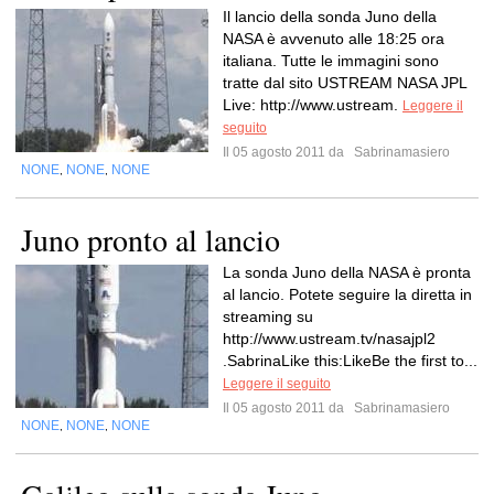
Il lancio della sonda Juno della
NASA è avvenuto alle 18:25 ora
italiana. Tutte le immagini sono
tratte dal sito USTREAM NASA JPL
Live: http://www.ustream.
Leggere il
seguito
Il 05 agosto 2011 da
Sabrinamasiero
NONE
NONE
NONE
,
,
Juno pronto al lancio
La sonda Juno della NASA è pronta
al lancio. Potete seguire la diretta in
streaming su
http://www.ustream.tv/nasajpl2
.SabrinaLike this:LikeBe the first to...
Leggere il seguito
Il 05 agosto 2011 da
Sabrinamasiero
NONE
NONE
NONE
,
,