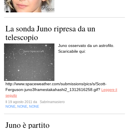
La sonda Juno ripresa da un
telescopio
Juno osservato da un astrofilo.
Scaricabile qui:
http://www.spaceweather.com/submissions/pics/s/Scott-
Ferguson-juno3framestakahashi2_1312616258.gif?
Leggere il
seguito
Il 19 agosto 2011 da
Sabrinamasiero
NONE
NONE
NONE
,
,
Juno è partito