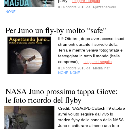
party...
Leggere il seguito
Il 14 ottobre 2013 da
Pjazzanetwork
NONE
Per Juno un fly-by molto “safe”
Il 9 Ottobre, dopo aver acceso i suoi
strumenti durante il sorvolo della
Terra e mentre veniva fotografata e
festeggiata in tutto il mondo (Italia
compresa),...
Leggere il seguito
Il 14 ottobre 2013 da
Media Inaf
NONE
NONE
,
NASA Juno prossima tappa Giove:
le foto ricordo del flyby
Credit: NASA/JPL-CaltechIl 9 ottobre
avrei voluto seguire dal vivo lo
storico flyby della sonda della NASA
Juno e catturare almeno una foto