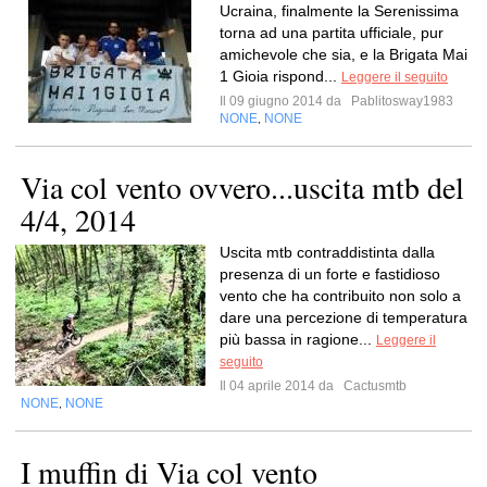
Ucraina, finalmente la Serenissima
torna ad una partita ufficiale, pur
amichevole che sia, e la Brigata Mai
1 Gioia rispond...
Leggere il seguito
Il 09 giugno 2014 da
Pablitosway1983
NONE
NONE
,
Via col vento ovvero...uscita mtb del
4/4, 2014
Uscita mtb contraddistinta dalla
presenza di un forte e fastidioso
vento che ha contribuito non solo a
dare una percezione di temperatura
più bassa in ragione...
Leggere il
seguito
Il 04 aprile 2014 da
Cactusmtb
NONE
NONE
,
I muffin di Via col vento