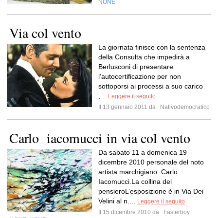
NONE
Via col vento
La giornata finisce con la sentenza
della Consulta che impedirà a
Berlusconi di presentare
l’autocertificazione per non
sottoporsi ai processi a suo carico
,...
Leggere il seguito
Il 13 gennaio 2011 da
Nativodemocratico
Carlo iacomucci in via col vento
Da sabato 11 a domenica 19
dicembre 2010 personale del noto
artista marchigiano: Carlo
Iacomucci.La collina del
pensieroL’esposizione è in Via Dei
Velini al n....
Leggere il seguito
Il 15 dicembre 2010 da
Fasterboy