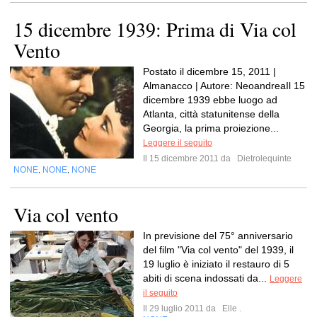
15 dicembre 1939: Prima di Via col
Vento
Postato il dicembre 15, 2011 |
Almanacco | Autore: NeoandreaIl 15
dicembre 1939 ebbe luogo ad
Atlanta, città statunitense della
Georgia, la prima proiezione...
Leggere il seguito
Il 15 dicembre 2011 da
Dietrolequinte
NONE
NONE
NONE
,
,
Via col vento
In previsione del 75° anniversario
del film "Via col vento" del 1939, il
19 luglio è iniziato il restauro di 5
abiti di scena indossati da...
Leggere
il seguito
Il 29 luglio 2011 da
Elle .