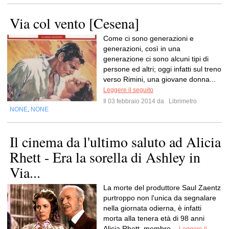
Via col vento [Cesena]
Come ci sono generazioni e
generazioni, così in una
generazione ci sono alcuni tipi di
persone ed altri; oggi infatti sul treno
verso Rimini, una giovane donna...
Leggere il seguito
Il 03 febbraio 2014 da
Librimetro
NONE
NONE
,
Il cinema da l'ultimo saluto ad Alicia
Rhett - Era la sorella di Ashley in
Via...
La morte del produttore Saul Zaentz
purtroppo non l'unica da segnalare
nella giornata odierna, è infatti
morta alla tenera età di 98 anni
Alicia Rhett, membro...