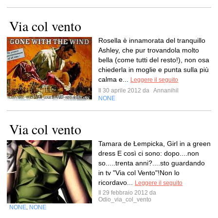
Via col vento
Rosella è innamorata del tranquillo
Ashley, che pur trovandola molto
bella (come tutti del resto!), non osa
chiederla in moglie e punta sulla più
calma e...
Leggere il seguito
Il 30 aprile 2012 da
Annanihil
NONE
Via col vento
Tamara de Łempicka, Girl in a green
dress E così ci sono: dopo....non
so.....trenta anni?....sto guardando
in tv "Via col Vento"!Non lo
ricordavo...
Leggere il seguito
Il 29 febbraio 2012 da
Odio_via_col_vento
NONE
NONE
,