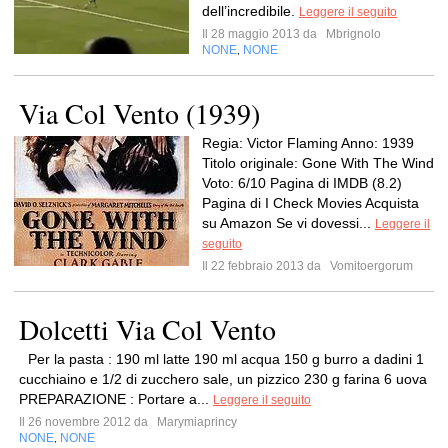
dell’incredibile.
Leggere il seguito
Il 28 maggio 2013 da
Mbrignolo
NONE
NONE
,
Via Col Vento (1939)
Regia: Victor Flaming Anno: 1939
Titolo originale: Gone With The Wind
Voto: 6/10 Pagina di IMDB (8.2)
Pagina di I Check Movies Acquista
su Amazon Se vi dovessi...
Leggere il
seguito
Il 22 febbraio 2013 da
Vomitoergorum
Dolcetti Via Col Vento
Per la pasta : 190 ml latte 190 ml acqua 150 g burro a dadini 1
cucchiaino e 1/2 di zucchero sale, un pizzico 230 g farina 6 uova
PREPARAZIONE : Portare a...
Leggere il seguito
Il 26 novembre 2012 da
Marymiaprincy
NONE
NONE
,