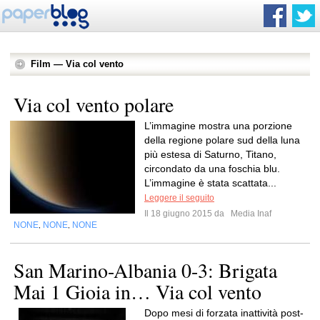
Film — Via col vento
Via col vento polare
L’immagine mostra una porzione
della regione polare sud della luna
più estesa di Saturno, Titano,
circondato da una foschia blu.
L’immagine è stata scattata...
Leggere il seguito
Il 18 giugno 2015 da
Media Inaf
NONE
NONE
NONE
,
,
San Marino-Albania 0-3: Brigata
Mai 1 Gioia in… Via col vento
Dopo mesi di forzata inattività post-