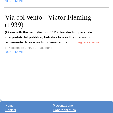
NONE
NONE
,
Via col vento - Victor Fleming
(1939)
(Gone with the wind)Visto in VHS.Uno dei film più male
interpretati dal pubblico; beh da chi non l’ha mai visto
ovviamente. Non è un film d’amore, ma un...
Leggere il seguito
Il 14 dicembre 2010 da
Lakehurst
NONE
NONE
,
Home
Presentazione
Contatti
Condizioni d'uso