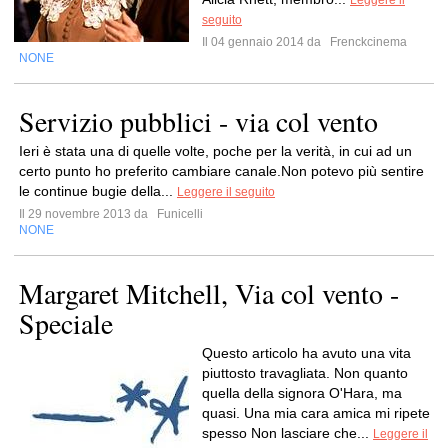
Leggere il
seguito
Il 04 gennaio 2014 da
Frenckcinema
NONE
Servizio pubblici - via col vento
Ieri è stata una di quelle volte, poche per la verità, in cui ad un
certo punto ho preferito cambiare canale.Non potevo più sentire
le continue bugie della...
Leggere il seguito
Il 29 novembre 2013 da
Funicelli
NONE
Margaret Mitchell, Via col vento -
Speciale
Questo articolo ha avuto una vita
piuttosto travagliata. Non quanto
quella della signora O'Hara, ma
quasi. Una mia cara amica mi ripete
spesso Non lasciare che...
Leggere il