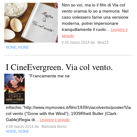
Non so voi, ma io il film di Via col
vento oramai lo so a memoria. Nel
caso volessero farne una versione
moderna, potrei impersonare
tranquillamente il ruolo...
Leggere il
seguito
Il 26 marzo 2014 da
Bea23
NONE
NONE
,
I CineEvergreen. Via col vento.
"Francamente me ne
infischio."http://www.mymovies.it/film/1939/viacolvento/poster/Via
col vento ("Gone with the Wind"), 1939Rhett Butler (Clark
Gable)Regia di...
Leggere il seguito
Il 09 marzo 2014 da
Manuela Bonci
NONE
NONE
,