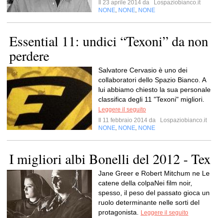
Il 23 aprile 2014 da
Lospaziobianco.it
NONE
NONE
NONE
,
,
Essential 11: undici “Texoni” da non
perdere
Salvatore Cervasio è uno dei
collaboratori dello Spazio Bianco. A
lui abbiamo chiesto la sua personale
classifica degli 11 "Texoni" migliori.
Leggere il seguito
Il 11 febbraio 2014 da
Lospaziobianco.it
NONE
NONE
NONE
,
,
I migliori albi Bonelli del 2012 - Tex
Jane Greer e Robert Mitchum ne Le
catene della colpaNei film noir,
spesso, il peso del passato gioca un
ruolo determinante nelle sorti del
protagonista.
Leggere il seguito