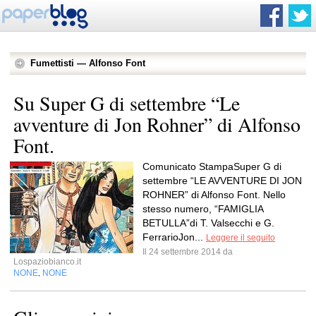
Fumettisti — Alfonso Font
Su Super G di settembre “Le
avventure di Jon Rohner” di Alfonso
Font.
Comunicato StampaSuper G di
settembre “LE AVVENTURE DI JON
ROHNER” di Alfonso Font. Nello
stesso numero, “FAMIGLIA
BETULLA”di T. Valsecchi e G.
FerrarioJon...
Leggere il seguito
Il 24 settembre 2014 da
Lospaziobianco.it
NONE
NONE
,