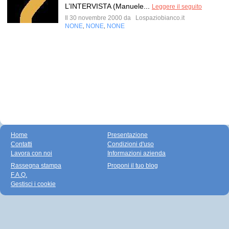
L’INTERVISTA (Manuele...
Leggere il seguito
Il 30 novembre 2000 da
Lospaziobianco.it
NONE
NONE
NONE
,
,
Home
Presentazione
Contatti
Condizioni d'uso
Lavora con noi
Informazioni azienda
Rassegna stampa
Proponi il tuo blog
F.A.Q.
Gestisci i cookie