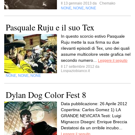
Il 13 gennaio 2013 da
Chemako
NONE
NONE
NONE
,
,
Pasquale Ruju e il suo Tex
In questo scorcio estivo Pasquale
Ruju mette la sua firma su due
rilevanti episodi di Tex, uno dei quali
assume multicolore veste grafica nel
secondo numero...
Leggere il seguito
Il 17 settembre 2012 da
Lospaziobianco.it
NONE
NONE
NONE
,
,
Dylan Dog Color Fest 8
Data pubblicazione: 26 Aprile 2012
Copertina: Carlos Gomez 1) LA
GRANDE NEVICATA Testi: Luigi
Mignacco Disegni: Enrique Breccia
Destatosi da un orribile incubo...
Leggere il seguito