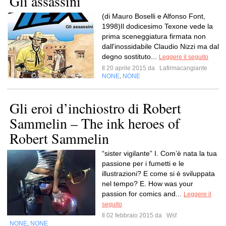
Gli assassini
(di Mauro Boselli e Alfonso Font,
1998)Il dodicesimo Texone vede la
prima sceneggiatura firmata non
dall'inossidabile Claudio Nizzi ma dal
degno sostituto...
Leggere il seguito
Il 20 aprile 2015 da
Lafirmacangiante
NONE
NONE
,
Gli eroi d’inchiostro di Robert
Sammelin – The ink heroes of
Robert Sammelin
“sister vigilante” I. Com’è nata la tua
passione per i fumetti e le
illustrazioni? E come si è sviluppata
nel tempo? E. How was your
passion for comics and...
Leggere il
seguito
Il 02 febbraio 2015 da
Wsf
NONE
NONE
,