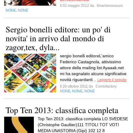
Il 02 maggio 2012 da
Ilmanierooscuro
NONE
NONE
,
Sergio bonelli editore: un po' di
novita' in arrivo dal mondo di
zagor,tex, dyla...
sergio bonelli editoreL'amico
Federico Castagnola, attivissimo
attore della mailing list Ayaaak.net
mi ha segnalato alcune significative
novità riguardanti...
Leggere il seguito
Il 20 ottobre 2011 da
Comixfactory
NONE
NONE
NONE
,
,
Top Ten 2013: classifica completa
Top Ten 2013: classifica completa LO SVEDESE
(Christophe Gaultier)111 TITOLI TOT VOTI
MEDIA UNASTORIA (Gipi) 102 12 8