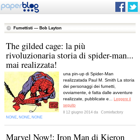
Fumettisti — Bob Layton
The gilded cage: la più
rivoluzionaria storia di spider-man...
mai realizzata!
una pin-up di Spider-Man
realizzatada Paul M. Smith La storia
dei personaggi dei fumetti,
ovviamente, è fatta dalle avventure
realizzate, pubblicate e...
Leggere il
seguito
Il 12 giugno 2014 da
Comixfactory
NONE
NONE
NONE
,
,
Marvel Now!: Iron Man di Kieron