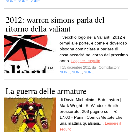
NONE
NONE
NONE
,
,
2012: warren simons parla del
ritorno della valiant
il vecchio logo della ValiantIl 2012 è
ormai alle porte, e come è doveroso
bisogna cominciare a parlare di
cosa accadrà nel corso del prossimo
anno.
Leggere il seguito
Il 15 dicembre 2011 da
Comixfactory
NONE
NONE
NONE
,
,
La guerra delle armature
di David Michelinie | Bob Layton |
Mark Wright | B. Windsor-Smith
brossurato, 208 pagine col. - €
17,00 - Panini ComicsMettete che
una mattina qualsiasi,...
Leggere il
seguito