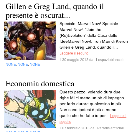
Gillen e Greg Land, quando il
presente è oscurat...
Speciale: Marvel Now! Speciale
Marvel Now!: “Join the
(Re)Evolution” della Casa delle
IdeeMarvel Now!: Iron Man di Kieron
Gillen e Greg Land, quando il...
Leggere il seguito
Il 30 maggio 2013 da
Lospaziobianco.it
NONE
NONE
NONE
,
,
Economia domestica
Questo pezzo, volendo dura due
righe.Mi ci metto un pò di impegno
per farlo durare qualcosina in più.
Non sono ipotesi è più o meno
quello che ho fatto io per...
Leggere il
seguito
Il 07 febbraio 2013 da
Paradisiartificiali