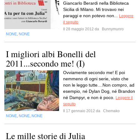
Giancarlo Berardi nella Biblioteca
Sicilia di Milano. Mi trovavo nei
paraggi e non potevo non...
Leggere
il seguito
Il 28 maggio 2012 da
Bunnymunro
NONE
NONE
,
I migliori albi Bonelli del
2011...secondo me! (I)
Ovviamente secondo me! E poi
nemmeno di ogni serie, visto che
non le leggo tutte....Non compro, ad
esempio, né Dylan Dog, né Brandon
né Dampyr, e non è poco.
Leggere il
seguito
Il 17 gennaio 2012 da
Chemako
NONE
NONE
NONE
,
,
Le mille storie di Julia