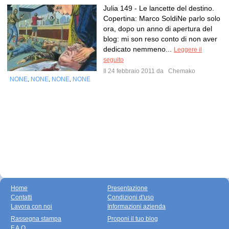
Julia 149 - Le lancette del destino.
Copertina: Marco SoldiNe parlo solo
ora, dopo un anno di apertura del
blog: mi son reso conto di non aver
dedicato nemmeno...
Leggere il
seguito
Il 24 febbraio 2011 da
Chemako
NONE
NONE
NONE
NONE
,
,
,
Home
Presentazione
Contatti
Condizioni d'uso
Lavora con noi
Informazioni azienda
Rassegna stampa
Proponi il tuo blog
F.A.Q.