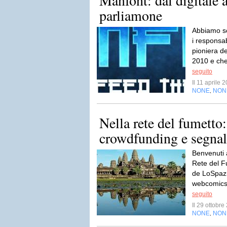
Manfont: dal digitale a
parliamone
Abbiamo sc
i responsab
pioniera del
2010 e che
seguito
Il 11 aprile
NONE
NON
,
Nella rete del fumetto
crowdfunding e segnal
Benvenuti 
Rete del Fu
de LoSpazi
webcomics.
seguito
Il 29 ottobr
NONE
NON
,