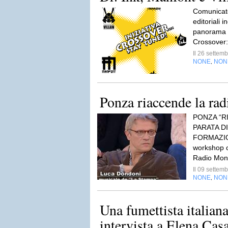
Comunicato
editoriali 
panorama i
Crossover:
Il 26 sette
NONE
NON
,
Ponza riaccende la rad
PONZA “R
PARATA DI
FORMAZION
workshop c
Radio Mon
Il 09 sette
NONE
NON
,
Una fumettista italian
intervista a Elena Cas