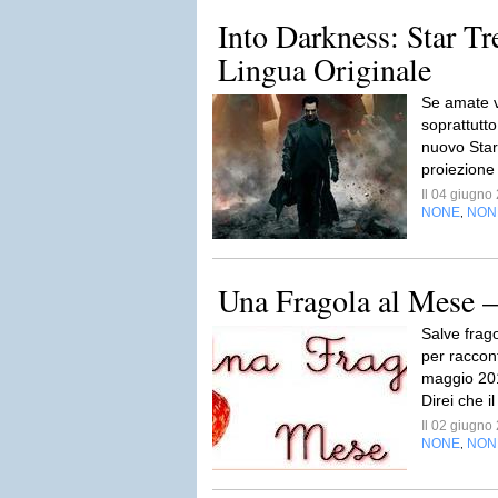
Into Darkness: Star Tr
Lingua Originale
Se amate ve
soprattutto
nuovo Star
proiezione
Il 04 giugn
NONE
NON
,
Una Fragola al Mese 
Salve frag
per raccon
maggio 201
Direi che i
Il 02 giugn
NONE
NON
,