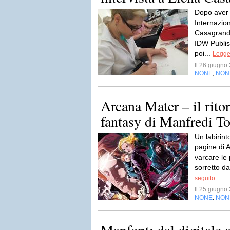
Dopo aver 
Internazio
Casagrande
IDW Publis
poi...
Legger
Il 26 giugn
NONE
NON
,
Arcana Mater – il rito
fantasy di Manfredi T
Un labirint
pagine di 
varcare le 
sorretto da 
seguito
Il 25 giugn
NONE
NON
,