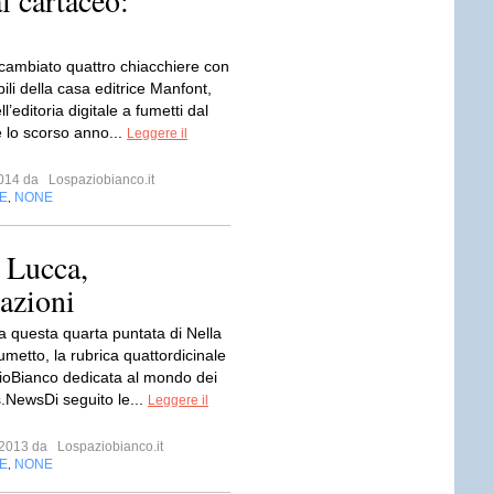
l cartaceo:
ambiato quattro chiacchiere con
ili della casa editrice Manfont,
l’editoria digitale a fumetti dal
 lo scorso anno...
Leggere il
 2014 da
Lospaziobianco.it
E
NONE
,
: Lucca,
azioni
a questa quarta puntata di Nella
metto, la rubrica quattordicinale
oBianco dedicata al mondo dei
NewsDi seguito le...
Leggere il
e 2013 da
Lospaziobianco.it
E
NONE
,