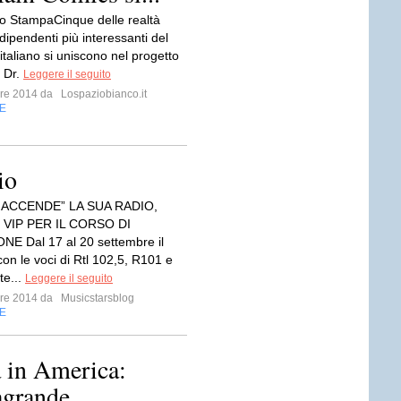
 StampaCinque delle realtà
indipendenti più interessanti del
taliano si uniscono nel progetto
 Dr.
Leggere il seguito
mbre 2014 da
Lospaziobianco.it
E
io
IACCENDE” LA SUA RADIO,
 VIP PER IL CORSO DI
E Dal 17 al 20 settembre il
on le voci di Rtl 102,5, R101 e
te...
Leggere il seguito
mbre 2014 da
Musicstarsblog
E
a in America:
agrande