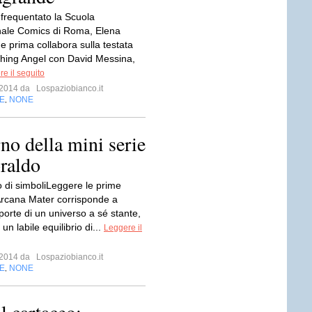
frequentato la Scuola
nale Comics di Roma, Elena
 prima collabora sulla testata
hing Angel con David Messina,
e il seguito
o 2014 da
Lospaziobianco.it
E
NONE
,
rno della mini serie
oraldo
o di simboliLeggere le prime
Arcana Mater corrisponde a
porte di un universo a sé stante,
un labile equilibrio di...
Leggere il
o 2014 da
Lospaziobianco.it
E
NONE
,