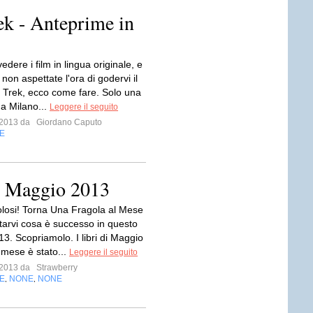
ek - Anteprime in
dere i film in lingua originale, e
 non aspettate l'ora di godervi il
 Trek, ecco come fare. Solo una
 a Milano...
Leggere il seguito
o 2013 da
Giordano Caputo
E
– Maggio 2013
olosi! Torna Una Fragola al Mese
tarvi cosa è successo in questo
3. Scopriamolo. I libri di Maggio
l mese è stato...
Leggere il seguito
o 2013 da
Strawberry
E
NONE
NONE
,
,