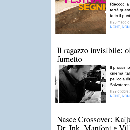
Rieccoci a 
terrà que
fatto il pun
Il 20 maggi
NONE
NON
,
Il ragazzo invisibile: ol
fumetto
Il prossimo
cinema itali
pellicola d
Salvatores
Il 29 ottobr
NONE
NON
,
Nasce Crossover: Kaij
Dr. Ink, Manfont e Vil