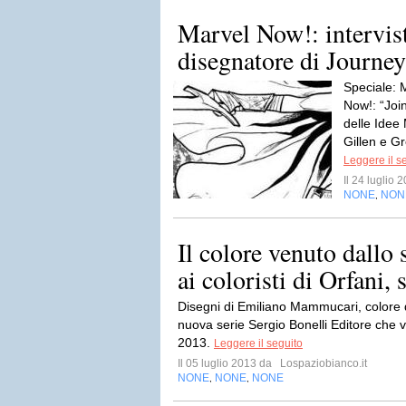
Marvel Now!: intervist
disegnatore di Journe
Speciale: 
Now!: “Joi
delle Idee
Gillen e Gr
Leggere il s
Il 24 luglio
NONE
NON
,
Il colore venuto dallo 
ai coloristi di Orfani, s
Disegni di Emiliano Mammucari, colore d
nuova serie Sergio Bonelli Editore che 
2013.
Leggere il seguito
Il 05 luglio 2013 da
Lospaziobianco.it
NONE
NONE
NONE
,
,