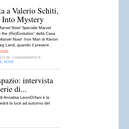
a a Valerio Schiti,
y Into Mystery
Marvel Now! Speciale Marvel
n the (Re)Evolution” della Casa
 Marvel Now!: Iron Man di Kieron
eg Land, quando il present...
eguito
 2013 da
Lospaziobianco.it
E
NONE
,
spazio: intervista
erie di...
i Annalisa LeoniOrfani è la
vedrà la luce ad autunno del