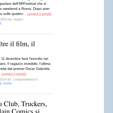
parlare dell'ARFestival che si
sto weekend a Roma. Dopo aver
to sulle quattro...
Leggere il seguito
o 2015 da
Audaci
E
tre il film, il
 11 dicembre farà l’esordio nei
ani, Il ragazzo invisibile, l’ultima
iretta dal premio Oscar Gabriele
.
Leggere il seguito
e 2014 da
Lospaziobianco.it
E
NONE
,
u Club, Truckers,
lain Comics si...