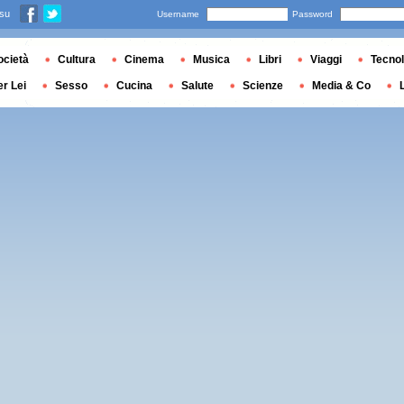
 su
Username
Password
ocietà
Cultura
Cinema
Musica
Libri
Viaggi
Tecnol
er Lei
Sesso
Cucina
Salute
Scienze
Media & Co