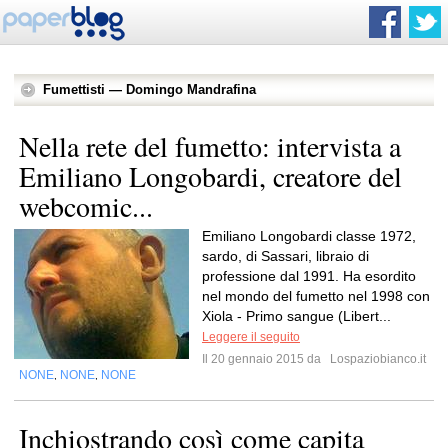
Fumettisti — Domingo Mandrafina
Nella rete del fumetto: intervista a
Emiliano Longobardi, creatore del
webcomic...
Emiliano Longobardi classe 1972,
sardo, di Sassari, libraio di
professione dal 1991. Ha esordito
nel mondo del fumetto nel 1998 con
Xiola - Primo sangue (Libert...
Leggere il seguito
Il 20 gennaio 2015 da
Lospaziobianco.it
NONE
NONE
NONE
,
,
Inchiostrando così come capita