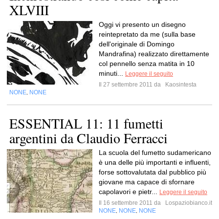
XLVIII
Oggi vi presento un disegno
reintepretato da me (sulla base
dell'originale di Domingo
Mandrafina) realizzato direttamente
col pennello senza matita in 10
minuti...
Leggere il seguito
Il 27 settembre 2011 da
Kaosintesta
NONE
NONE
,
ESSENTIAL 11: 11 fumetti
argentini da Claudio Ferracci
La scuola del fumetto sudamericano
è una delle più importanti e influenti,
forse sottovalutata dal pubblico più
giovane ma capace di sfornare
capolavori e pietr...
Leggere il seguito
Il 16 settembre 2011 da
Lospaziobianco.it
NONE
NONE
NONE
,
,