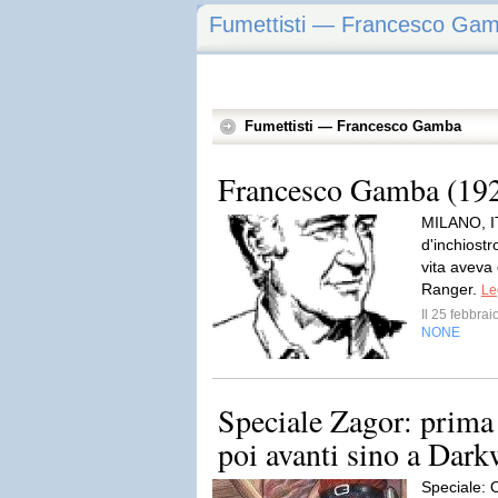
Fumettisti — Francesco Ga
Fumettisti — Francesco Gamba
Francesco Gamba (19
MILANO, IT
d'inchiost
vita aveva 
Ranger.
Le
Il 25 febbra
NONE
Speciale Zagor: prima f
poi avanti sino a Dar
Speciale: O