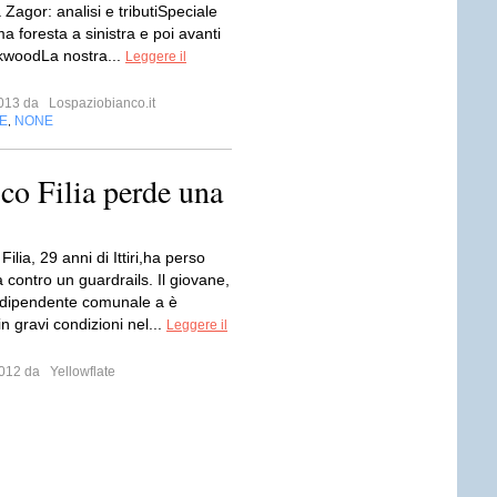
Zagor: analisi e tributiSpeciale
a foresta a sinistra e poi avanti
kwoodLa nostra...
Leggere il
 2013 da
Lospaziobianco.it
E
NONE
,
sco Filia perde una
ilia, 29 anni di Ittiri,ha perso
contro un guardrails. Il giovane,
un dipendente comunale a è
in gravi condizioni nel...
Leggere il
 2012 da
Yellowflate