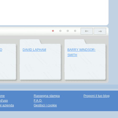
LO
DAVID LAPHAM
BARRY WINDSOR-
SMITH
one
Rassegna stampa
Proponi il tuo blog
 d'uso
F.A.Q.
ni azienda
Gestisci i cookie