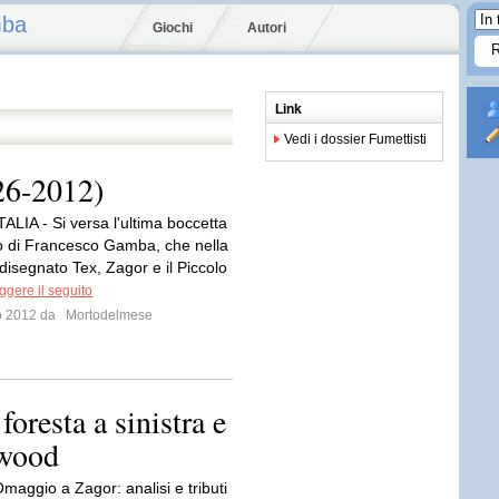
mba
Giochi
Autori
Link
Vedi i dossier Fumettisti
26-2012)
ALIA - Si versa l'ultima boccetta
ro di Francesco Gamba, che nella
disegnato Tex, Zagor e il Piccolo
ggere il seguito
io 2012 da
Mortodelmese
oresta a sinistra e
kwood
maggio a Zagor: analisi e tributi