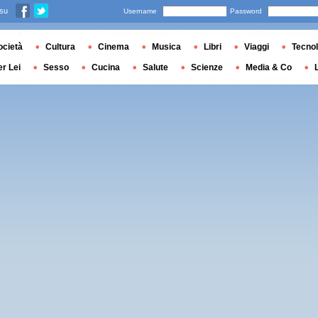
 su
Username
Password
ocietà
Cultura
Cinema
Musica
Libri
Viaggi
Tecnol
er Lei
Sesso
Cucina
Salute
Scienze
Media & Co