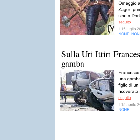
Omaggio a 
Zagor: prim
sino a Dar
seguito
Il 15 luglio
NONE
NON
,
Sulla Uri Ittiri France
gamba
Francesco F
una gamba 
figlio di 
ricoverato 
seguito
Il 15 aprile
NONE