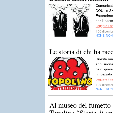
Comunicato
DOUble SHO
Enterteime
per il pass
Leggere il s
Il 05 dicem
NONE
NON
,
Le storia di chi ha racc
Direste mai
anni suona
baldi giova
rimbalzata
Leggere il s
Il 04 dicem
NONE
NON
,
Al museo del fumetto
Topolino “Storie di un