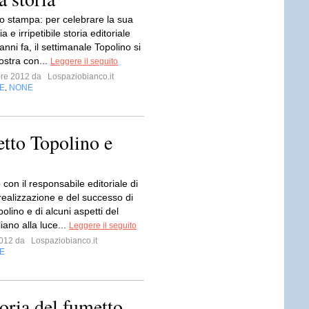
 stampa: per celebrare la sua
a e irripetibile storia editoriale
 anni fa, il settimanale Topolino si
ostra con...
Leggere il seguito
bre 2012 da
Lospaziobianco.it
E
NONE
,
tto Topolino e
con il responsabile editoriale di
realizzazione e del successo di
olino e di alcuni aspetti del
liano alla luce...
Leggere il seguito
 2012 da
Lospaziobianco.it
E
toria del fumetto