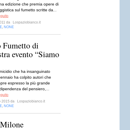
ma edizione che premia opere di
ggistica sul fumetto scritte da...
eguito
 2011 da
Lospaziobianco.it
E
NONE
,
 Fumetto di
stra evento “Siamo
omicidio che ha insanguinato
 gennaio ha colpito autori che
re espresso la più grande
ndipendenza del pensiero,...
eguito
io 2015 da
Lospaziobianco.it
E
NONE
,
 Milone