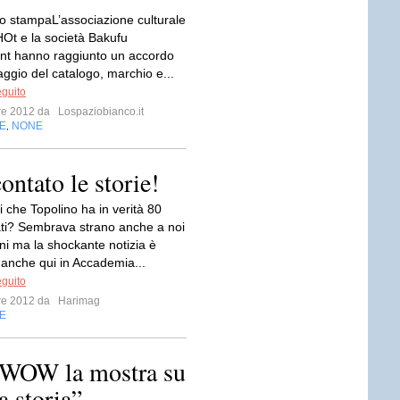
 stampaL’associazione culturale
t e la società Bakufu
nt hanno raggiunto un accordo
aggio del catalogo, marchio e...
eguito
bre 2012 da
Lospaziobianco.it
E
NONE
,
ontato le storie!
 che Topolino ha in verità 80
ti? Sembrava strano anche a noi
ni ma la shockante notizia è
 anche qui in Accademia...
eguito
bre 2012 da
Harimag
E
 WOW la mostra su
a storia”