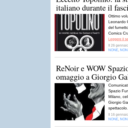
italiano durante il fas
Ottimo vol
Leonardo G
del fumetto
Comics Craz
Leggere il s
Il 26 genna
NONE
NON
,
ReNoir e WOW Spazio
omaggio a Giorgio Ga
Comunicat
Spazio Fum
Milano, cel
Giorgio Ga
spettacolo.
Il 16 genna
NONE
NON
,