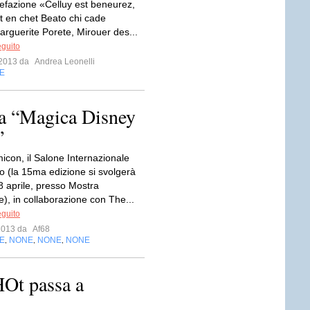
Prefazione «Celluy est beneurez,
t en chet Beato chi cade
rguerite Porete, Mirouer des...
eguito
o 2013 da
Andrea Leonelli
E
tra “Magica Disney
”
icon, il Salone Internazionale
o (la 15ma edizione si svolgerà
8 aprile, presso Mostra
), in collaborazione con The...
eguito
 2013 da
Af68
E
NONE
NONE
NONE
,
,
,
Ot passa a