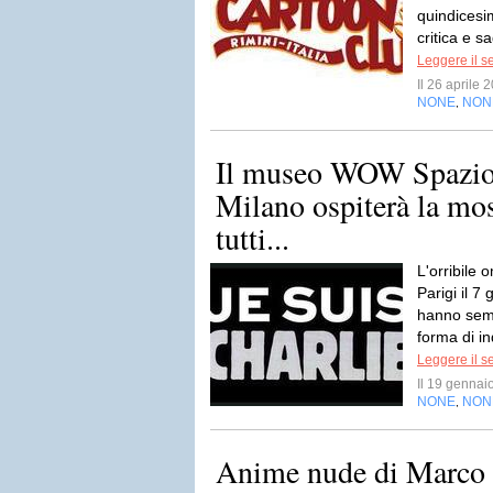
quindicesi
critica e sa
Leggere il s
Il 26 aprile
NONE
NON
,
Il museo WOW Spazio
Milano ospiterà la mo
tutti...
L'orribile 
Parigi il 7
hanno semp
forma di i
Leggere il s
Il 19 genna
NONE
NON
,
Anime nude di Marco