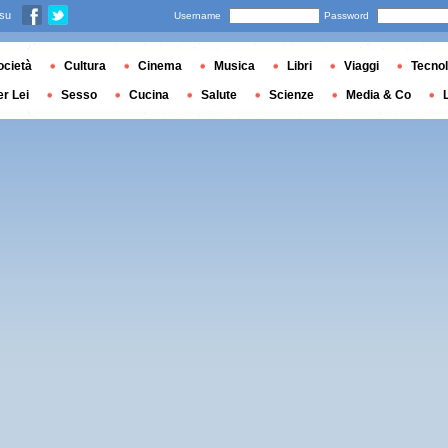
 su
Username
Password
ocietà
Cultura
Cinema
Musica
Libri
Viaggi
Tecnol
er Lei
Sesso
Cucina
Salute
Scienze
Media & Co