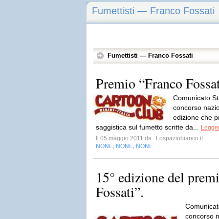
Fumettisti — Franco Fossati
Fumettisti — Franco Fossati
Premio “Franco Fossa
Comunicato Sta
concorso nazio
edizione che pr
saggistica sul fumetto scritte da...
Legger
Il 05 maggio 2011 da
Lospaziobianco.it
NONE
NONE
NONE
,
,
15° edizione del prem
Fossati”.
Comunicato
concorso n