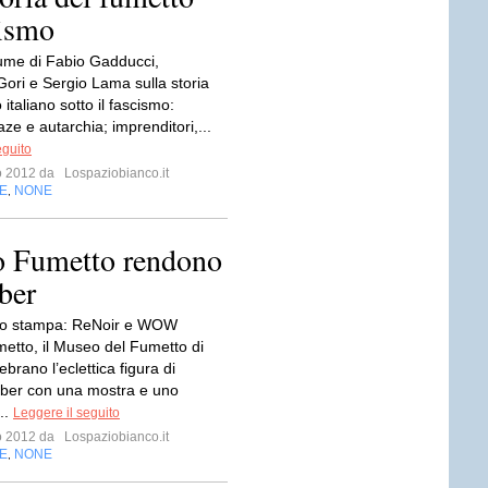
cismo
ume di Fabio Gadducci,
ori e Sergio Lama sulla storia
 italiano sotto il fascismo:
e e autarchia; imprenditori,...
eguito
io 2012 da
Lospaziobianco.it
E
NONE
,
 Fumetto rendono
ber
o stampa: ReNoir e WOW
etto, il Museo del Fumetto di
ebrano l’eclettica figura di
ber con una mostra e uno
..
Leggere il seguito
io 2012 da
Lospaziobianco.it
E
NONE
,