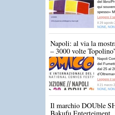
del libro/
qui souven
spesso» Ma
Leggere il s
Il 29 agost
NONE
NON
,
Napoli: al via la mos
– 3000 volte Topolino
Napoli Com
del Fumett
dal 25 al 2
d’Oltremare
Leggere il s
Il 21 marzo
NONE
NON
,
Il marchio DOUble SH
Bakufu Enterteiment