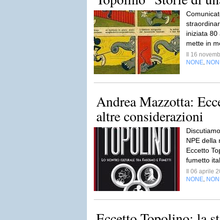
Comunicato
straordinari
iniziata 80
mette in m
Il 16 novem
NONE
NON
,
Andrea Mazzotta: Ecce
altre considerazioni
Discutiamo 
NPE della 
Eccetto Top
fumetto ita
Il 06 aprile
NONE
NON
,
Eccetto Topolino: la s