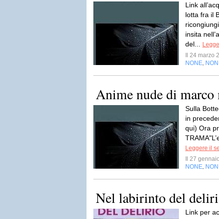
Link all’a
lotta fra il
ricongiung
insita nell
del...
Legger
Il 24 marzo
NONE
NON
,
Anime nude di marco 
Sulla Bott
in preceden
qui) Ora p
TRAMA"L’ete
Leggere il s
Il 27 genna
NONE
NON
,
Nel labirinto del deli
Link per a