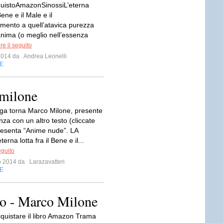
cquistoAmazonSinossiL’eterna
 Bene e il Male e il
imento a quell’atavica purezza
’anima (o meglio nell’essenza
e il seguito
 2014 da
Andrea Leonelli
E
milone
ega torna Marco Milone, presente
za con un altro testo (cliccate
resenta “Anime nude”. LA
rna lotta fra il Bene e il...
eguito
io 2014 da
Larazavatteri
E
rio - Marco Milone
cquistare il libro Amazon Trama