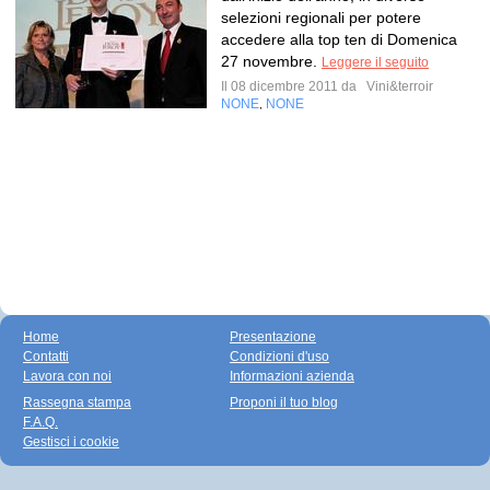
selezioni regionali per potere
accedere alla top ten di Domenica
27 novembre.
Leggere il seguito
Il 08 dicembre 2011 da
Vini&terroir
NONE
NONE
,
Home
Presentazione
Contatti
Condizioni d'uso
Lavora con noi
Informazioni azienda
Rassegna stampa
Proponi il tuo blog
F.A.Q.
Gestisci i cookie