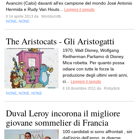
Avancini (Caloi) davanti all'ex campione del mondo Josè Antonio
Hermida e Rudy Van Houts...
Leggere il seguito
Il 14 aprile 2013 da
Worldxcmtb
NONE
NONE
,
The Aristocats - Gli Aristogatti
1970, Walt Disney, Wolfgang
Reitherman.Parliamo di Disney.
Mica robetta. Per quanto possa
odiare con tutte le forze la
produzione degli ultimi venti anni,
ci...
Leggere il seguito
Il 18 dicembre 2011 da
Robydick
NONE
NONE
NONE
,
,
Duval Leroy incorona il migliore
giovane sommelier di Francia
100 candidati si sono affrontati , sin
dall’inizio dell’anno, in diverse