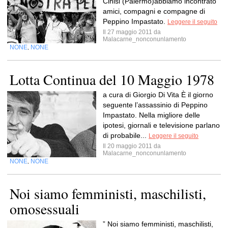
Cinisi (Palermo)abbiamo incontrato
amici, compagni e compagne di
Peppino Impastato.
Leggere il seguito
Il 27 maggio 2011 da
Malacarne_nonconunlamento
NONE
NONE
,
Lotta Continua del 10 Maggio 1978
a cura di Giorgio Di Vita È il giorno
seguente l’assassinio di Peppino
Impastato. Nella migliore delle
ipotesi, giornali e televisione parlano
di probabile...
Leggere il seguito
Il 20 maggio 2011 da
Malacarne_nonconunlamento
NONE
NONE
,
Noi siamo femministi, maschilisti,
omosessuali
” Noi siamo femministi, maschilisti,