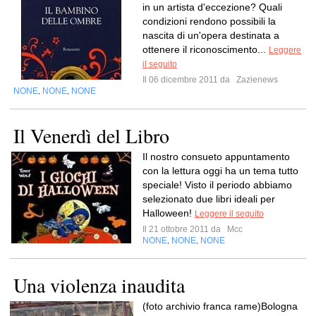
in un artista d'eccezione? Quali
condizioni rendono possibili la
nascita di un'opera destinata a
ottenere il riconoscimento...
Leggere
il seguito
Il 06 dicembre 2011 da
Zazienews
NONE
NONE
NONE
,
,
Il Venerdì del Libro
Il nostro consueto appuntamento
con la lettura oggi ha un tema tutto
speciale! Visto il periodo abbiamo
selezionato due libri ideali per
Halloween!
Leggere il seguito
Il 21 ottobre 2011 da
Mcc
NONE
NONE
NONE
,
,
Una violenza inaudita
(foto archivio franca rame)Bologna