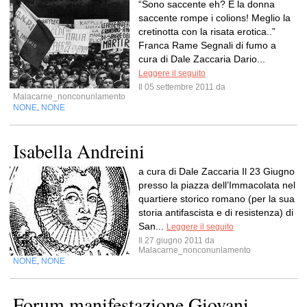
“Sono saccente eh? E la donna
saccente rompe i colions! Meglio la
cretinotta con la risata erotica..”
Franca Rame Segnali di fumo a
cura di Dale Zaccaria Dario...
Leggere il seguito
Il 05 settembre 2011 da
Malacarne_nonconunlamento
NONE
NONE
,
Isabella Andreini
a cura di Dale Zaccaria Il 23 Giugno
presso la piazza dell’Immacolata nel
quartiere storico romano (per la sua
storia antifascista e di resistenza) di
San...
Leggere il seguito
Il 27 giugno 2011 da
Malacarne_nonconunlamento
NONE
NONE
,
Forum manifestazione Giovani