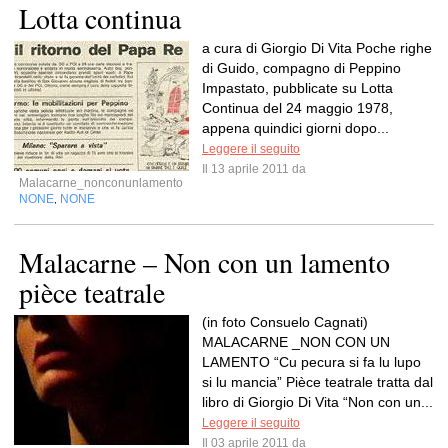
Lotta continua
a cura di Giorgio Di Vita Poche righe
di Guido, compagno di Peppino
Impastato, pubblicate su Lotta
Continua del 24 maggio 1978,
appena quindici giorni dopo...
Leggere il seguito
Il 13 aprile 2011 da
Malacarne_nonconunlamento
NONE
NONE
,
Malacarne – Non con un lamento
pièce teatrale
(in foto Consuelo Cagnati)
MALACARNE _NON CON UN
LAMENTO “Cu pecura si fa lu lupo
si lu mancia” Pièce teatrale tratta dal
libro di Giorgio Di Vita “Non con un...
Leggere il seguito
Il 03 aprile 2011 da