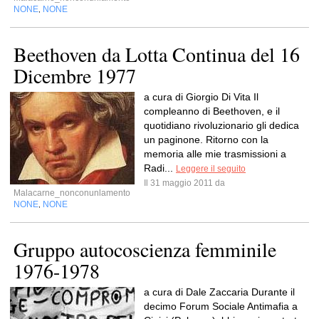
NONE
NONE
,
Beethoven da Lotta Continua del 16
Dicembre 1977
a cura di Giorgio Di Vita Il
compleanno di Beethoven, e il
quotidiano rivoluzionario gli dedica
un paginone. Ritorno con la
memoria alle mie trasmissioni a
Radi...
Leggere il seguito
Il 31 maggio 2011 da
Malacarne_nonconunlamento
NONE
NONE
,
Gruppo autocoscienza femminile
1976-1978
a cura di Dale Zaccaria Durante il
decimo Forum Sociale Antimafia a