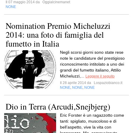
Il 07 maggio 2014 da
Oggialcinemanet
NONE
Nomination Premio Micheluzzi
2014: una foto di famiglia del
fumetto in Italia
Negli scorsi giorni sono state rese
note le candidature del prestigioso
riconoscimento intitolato a uno dei
grandi del fumetto italiano, Attilio
Micheluzzi,...
Leggere il seguito
Il 28 aprile 2014 da
Lospaziobianco.it
NONE
NONE
NONE
,
,
Dio in Terra (Arcudi,Snejbjerg)
Eric Forster è un ragazzotto come
tanti: spigliato, muscoloso e di
bell’aspetto, vive la vita con