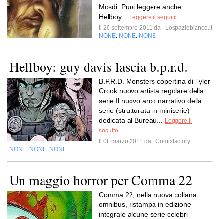
Mosdi. Puoi leggere anche:
Hellboy...
Leggere il seguito
Il 20 settembre 2011 da
Lospaziobianco.it
NONE
NONE
NONE
,
,
Hellboy: guy davis lascia b.p.r.d.
B.P.R.D. Monsters copertina di Tyler
Crook nuovo artista regolare della
serie Il nuovo arco narrativo della
serie (strutturata in miniserie)
dedicata al Bureau...
Leggere il
seguito
Il 08 marzo 2011 da
Comixfactory
NONE
NONE
NONE
,
,
Un maggio horror per Comma 22
Comma 22, nella nuova collana
omnibus, ristampa in edizione
integrale alcune serie celebri