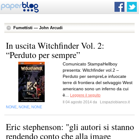
Fumettisti — John Arcudi
In uscita Witchfinde​r Vol. 2:
“Perduto per sempre”
Comunicato StampaHellboy
presenta: Witchfinder vol.2 –
Perduto per sempreLe infuocate
terre di frontiera del selvaggio West
americano sono un inferno da cui
è...
Leggere il seguito
Il 04 agosto 2014 da
Lospaziobianco.it
NONE
NONE
NONE
,
,
Eric stephenson: "gli autori si stanno
rendendo conto che alla image