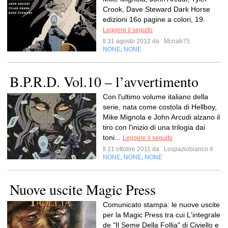
Crook, Dave Steward Dark Horse
edizioni 16o pagine a colori, 19.
Leggere il seguito
Il 31 agosto 2012 da
Mcnab75
NONE
NONE
,
B.P.R.D. Vol.10 – l’avvertimento
Con l'ultimo volume italiano della
serie, nata come costola di Hellboy,
Mike Mignola e John Arcudi alzano il
tiro con l'inizio di una trilogia dai
toni...
Leggere il seguito
Il 21 ottobre 2011 da
Lospaziobianco.it
NONE
NONE
NONE
,
,
Nuove uscite Magic Press
Comunicato stampa: le nuove uscite
per la Magic Press tra cui L'integrale
de "Il Seme Della Follia" di Civiello e