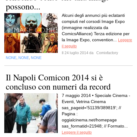
possono...
Alcuni degli annunci più eclatanti
compiuti nel corsodi Image Expo
(immagine realizzata da
ComicsAlliance) Terza edizione per
la Image Expo, convention...
Leggere
il seguito
Il 24 luglio 2014 da
Comixfactory
NONE
NONE
NONE
,
,
Il Napoli Comicon 2014 si è
concluso con numeri da record
7 maggio 2014 • Speciale Cinema -
Eventi, Vetrina Cinema
sas_pageid='51139/389819'; //
Pagina :
oggialcinema.net/homepage
sas_formatid=21948; // Formato...
Leggere il seguito