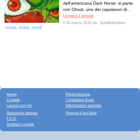
dell'americana Dark Horse: si parte
con Ghost, uno dei capolavori di...
Leggere il seguito
Il 30 marzo 2010 da
Splatterpostino
NONE
NONE
NONE
,
,
Home
Presentazione
Contatti
Condizioni d'uso
Lavora con noi
Informazioni azienda
Rassegna stampa
Proponi il tuo blog
F.A.Q.
Gestisci i cookie