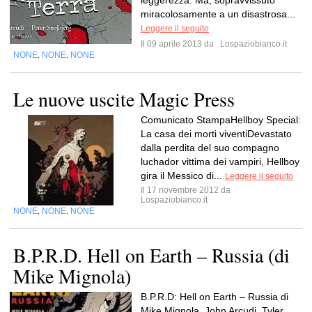
leggerezza. Ma, sopravvissuto
miracolosamente a un disastrosa...
Leggere il seguito
Il 09 aprile 2013 da
Lospaziobianco.it
NONE
NONE
NONE
,
,
Le nuove uscite Magic Press
Comunicato StampaHellboy Special:
La casa dei morti viventiDevastato
dalla perdita del suo compagno
luchador vittima dei vampiri, Hellboy
gira il Messico di...
Leggere il seguito
Il 17 novembre 2012 da
Lospaziobianco.it
NONE
NONE
NONE
,
,
B.P.R.D. Hell on Earth – Russia (di
Mike Mignola)
B.P.R.D: Hell on Earth – Russia di
Mike Mignola, John Arcudi, Tyler