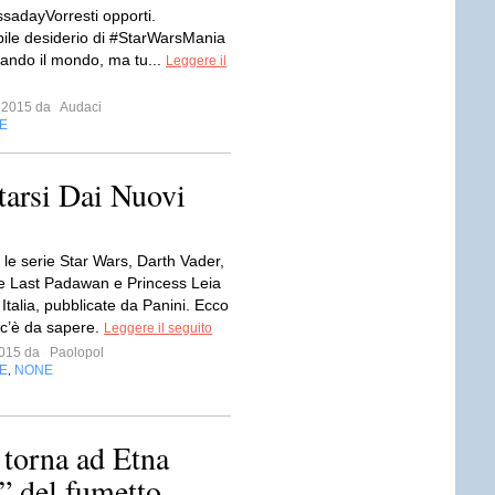
sadayVorresti opporti.
abile desiderio di #StarWarsMania
iando il mondo, ma tu...
Leggere il
o 2015 da
Audaci
E
tarsi Dai Nuovi
le serie Star Wars, Darth Vader,
 Last Padawan e Princess Leia
 Italia, pubblicate da Panini. Ecco
 c’è da sapere.
Leggere il seguito
 2015 da
Paolopol
E
NONE
,
torna ad Etna
” del fumetto