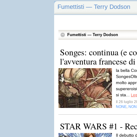
Fumettisti — Terry Dodson
Fumettisti — Terry Dodson
Songes: continua (e c
l'avventura francese di
la bella Co
SongesOltr
molto appr
supererois
si sta...
Leg
Il 26 luglio
NONE
NON
,
STAR WARS #1 - Rec
Il debutto 