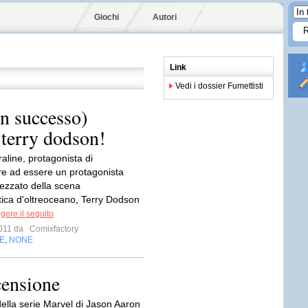
Giochi
Autori
Link
Vedi i dossier Fumettisti
on successo)
 terry dodson!
raline, protagonista di
e ad essere un protagonista
ezzato della scena
tica d'oltreoceano, Terry Dodson
gere il seguito
 2011 da
Comixfactory
E
NONE
,
ensione
della serie Marvel di Jason Aaron