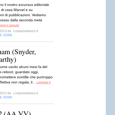
o il nostro excursus editoriale
i di casa Marvel e su
nni di pubblicazioni. Vediamo
cesso dalla seconda metà
ere il seguito
e 2013 da
Lospaziobianco.it
E
NONE
,
ham (Snyder,
arthy)
lume uscito alcuni mesi fa del
-reboot, guardato oggi,
romettere scintille che purtroppo
ffettiva non regala; il...
Leggere il
e 2012 da
Lospaziobianco.it
E
NONE
,
-2 (AA.VV)