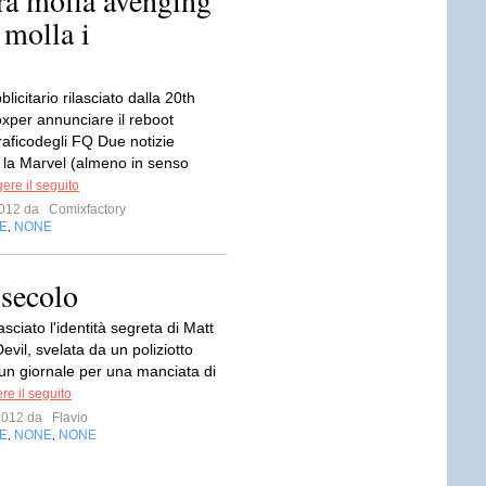
ra molla avenging
 molla i
licitario rilasciato dalla 20th
xper annunciare il reboot
aficodegli FQ Due notizie
i la Marvel (almeno in senso
ere il seguito
 2012 da
Comixfactory
E
NONE
,
 secolo
ciato l'identità segreta di Matt
vil, svelata da un poliziotto
un giornale per una manciata di
re il seguito
 2012 da
Flavio
E
NONE
NONE
,
,