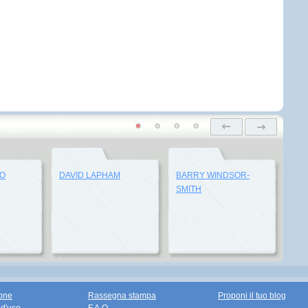
LO
DAVID LAPHAM
BARRY WINDSOR-
SMITH
one
Rassegna stampa
Proponi il tuo blog