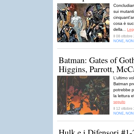
Concludiam
sui mutant
cinquant'a
cosa è suc
della...
Legg
Il 08 ottobr
NONE
NON
,
Batman: Gates of Got
Higgins, Parrott, McC
L’ultimo vo
Batman pre
potrebbe p
la lettura e
seguito
Il 12 ottobr
NONE
NON
,
Hulk e i Difensori #1