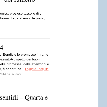
mics, prezioso tassello di un
rma. Lei, col suo stile pieno,
14
di Bendis e le promesse infrante
passatoA dispetto dei buoni
delle promesse, delle attenzioni e
e, è opportuno...
Leggere il seguito
o 2014 da
Audaci
E
entirli – Quarta e