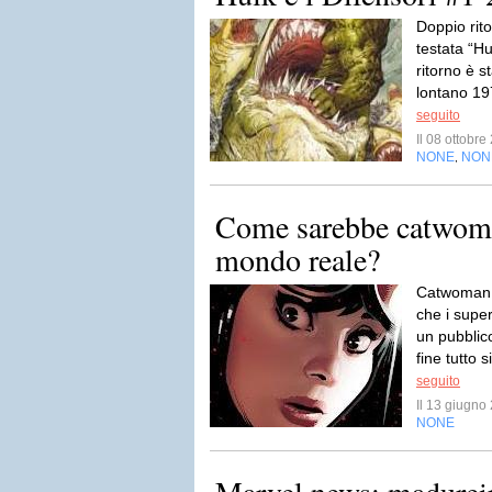
Doppio rito
testata “Hu
ritorno è s
lontano 19
seguito
Il 08 ottobr
NONE
NON
,
Come sarebbe catwoman
mondo reale?
Catwoman 
che i super
un pubblic
fine tutto 
seguito
Il 13 giugn
NONE