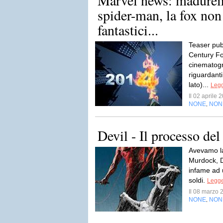
Marvel news: madurei
spider-man, la fox non
fantastici...
Teaser pubb
Century Fo
cinematogr
riguardant
lato)...
Legg
Il 02 aprile
NONE
NON
,
Devil - Il processo del
Avevamo las
Murdock, De
infame ad 
soldi.
Legge
Il 08 marzo
NONE
NON
,