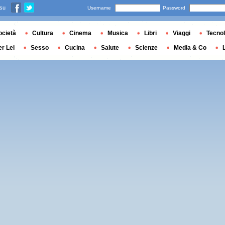
 su
Username
Password
ocietà
Cultura
Cinema
Musica
Libri
Viaggi
Tecnol
er Lei
Sesso
Cucina
Salute
Scienze
Media & Co