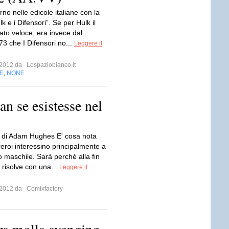
rno nelle edicole italiane con la
lk e i Difensori”. Se per Hulk il
tato veloce, era invece dal
73 che I Difensori no...
Leggere il
e 2012 da
Lospaziobianco.it
E
NONE
,
 se esistesse nel
di Adam Hughes E' cosa nota
eroi interessino principalmente a
o maschile. Sarà perché alla fin
si risolve con una...
Leggere il
o 2012 da
Comixfactory