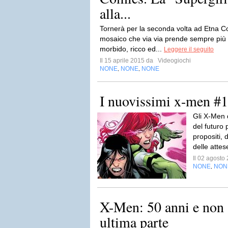
alla...
Tornerà per la seconda volta ad Etna Co
mosaico che via via prende sempre più fo
morbido, ricco ed...
Leggere il seguito
Il 15 aprile 2015 da
Videogiochi
NONE
NONE
NONE
,
,
I nuovissimi x-men #
Gli X-Men 
del futuro 
propositi, 
delle attes
Il 02 agost
NONE
NON
,
X-Men: 50 anni e non s
ultima parte