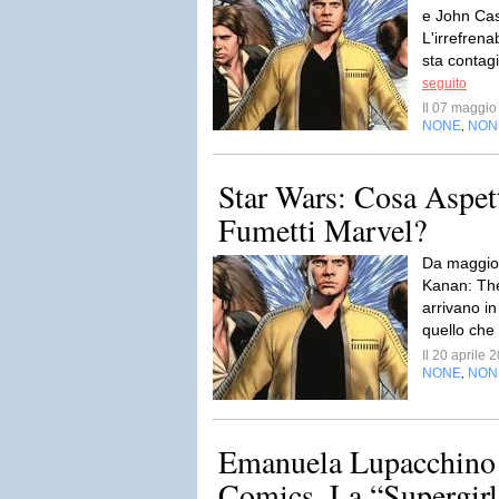
e John Cas
L'irrefren
sta contag
seguito
Il 07 maggi
NONE
NON
,
Star Wars: Cosa Aspet
Fumetti Marvel?
Da maggio 
Kanan: The
arrivano in
quello che
Il 20 aprile
NONE
NON
,
Emanuela Lupacchino 
Comics. La “Supergirl