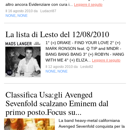
altro ancora Evidenziare con cura i...
Leggere il seguito
Il 16 agosto 2010 da
Ludacri87
NONE
NONE
,
La lista di Lesto del 12/08/2010
1° (=) DRAKE - FIND YOUR LOVE 2° (+)
MARK RONSON feat. Q TIP and MNDR -
BANG BANG BANG 3° (+) ROBYN - HANG
WITH ME 4° (+) ELIZA...
Leggere il seguito
Il 12 agosto 2010 da
Lesto82
NONE
NONE
,
Classifica Usa:gli Avenged
Sevenfold scalzano Eminem dal
primo posto.Focus su...
La band heavy-metal californiana
Avenged Sevenfold conquista per la