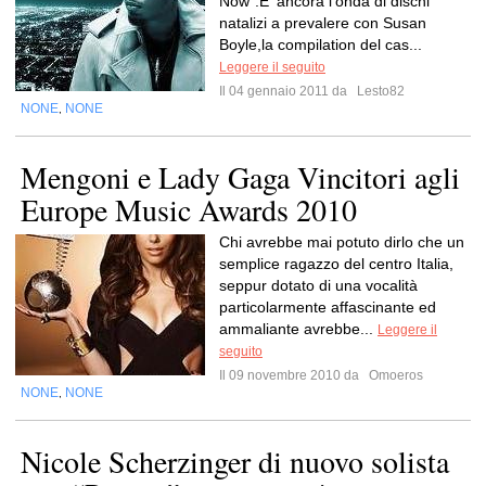
Now".E' ancora l'onda di dischi
natalizi a prevalere con Susan
Boyle,la compilation del cas...
Leggere il seguito
Il 04 gennaio 2011 da
Lesto82
NONE
NONE
,
Mengoni e Lady Gaga Vincitori agli
Europe Music Awards 2010
Chi avrebbe mai potuto dirlo che un
semplice ragazzo del centro Italia,
seppur dotato di una vocalità
particolarmente affascinante ed
ammaliante avrebbe...
Leggere il
seguito
Il 09 novembre 2010 da
Omoeros
NONE
NONE
,
Nicole Scherzinger di nuovo solista