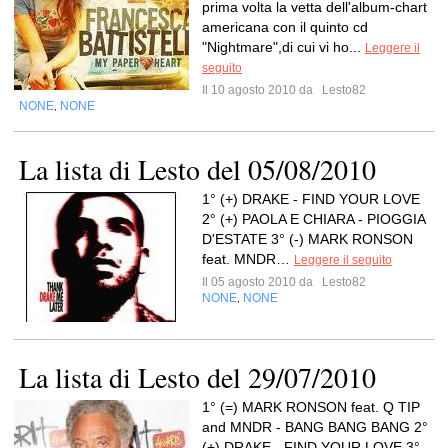
prima volta la vetta dell'album-chart
americana con il quinto cd
"Nightmare",di cui vi ho...
Leggere il
seguito
Il 10 agosto 2010 da
Lesto82
NONE
NONE
,
La lista di Lesto del 05/08/2010
1° (+) DRAKE - FIND YOUR LOVE
2° (+) PAOLA E CHIARA - PIOGGIA
D'ESTATE 3° (-) MARK RONSON
feat. MNDR…
Leggere il seguito
Il 05 agosto 2010 da
Lesto82
NONE
NONE
,
La lista di Lesto del 29/07/2010
1° (=) MARK RONSON feat. Q TIP
and MNDR - BANG BANG BANG 2°
(+) DRAKE - FIND YOUR LOVE 3°…