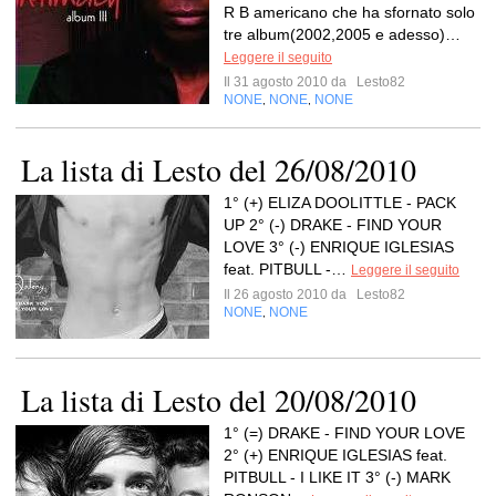
R B americano che ha sfornato solo
tre album(2002,2005 e adesso)…
Leggere il seguito
Il 31 agosto 2010 da
Lesto82
NONE
NONE
NONE
,
,
La lista di Lesto del 26/08/2010
1° (+) ELIZA DOOLITTLE - PACK
UP 2° (-) DRAKE - FIND YOUR
LOVE 3° (-) ENRIQUE IGLESIAS
feat. PITBULL -…
Leggere il seguito
Il 26 agosto 2010 da
Lesto82
NONE
NONE
,
La lista di Lesto del 20/08/2010
1° (=) DRAKE - FIND YOUR LOVE
2° (+) ENRIQUE IGLESIAS feat.
PITBULL - I LIKE IT 3° (-) MARK