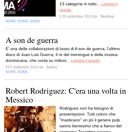
13 categorie in tutto...
Leggere il
seguito
Il 20 settembre 2010 da
Stevblog
NONE
NONE
NONE
,
,
A son de guerra
E' una delle collaborazioni di lusso di A son de guerra, l'ultimo
disco di Juan Luis Guerra, il re del merengue e della musica
dominicana, che conta su milioni...
Leggere il seguito
Il 07 settembre 2010 da
Sabins
NONE
NONE
,
Robert Rodriguez: C'era una volta in
Messico
Rodriguez non ha bisogno di
presentazioni. Tutti coloro che
"masticano" un pò il genere pulp
sanno benissimo che a fianco del
cognome Tarantino occorre...