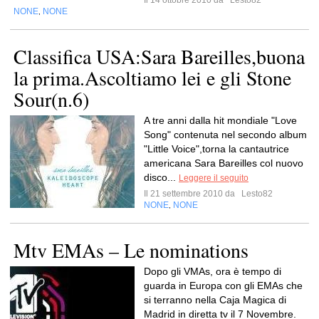
Il 14 ottobre 2010 da
Lesto82
NONE
NONE
,
Classifica USA:Sara Bareilles,buona
la prima.Ascoltiamo lei e gli Stone
Sour(n.6)
A tre anni dalla hit mondiale "Love
Song" contenuta nel secondo album
"Little Voice",torna la cantautrice
americana Sara Bareilles col nuovo
disco...
Leggere il seguito
Il 21 settembre 2010 da
Lesto82
NONE
NONE
,
Mtv EMAs – Le nominations
Dopo gli VMAs, ora è tempo di
guarda in Europa con gli EMAs che
si terranno nella Caja Magica di
Madrid in diretta tv il 7 Novembre.