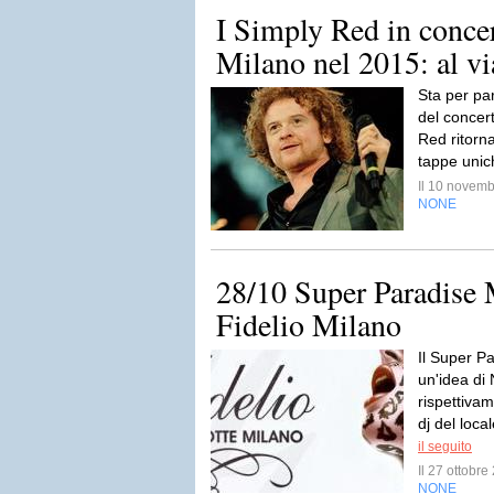
I Simply Red in conce
Milano nel 2015: al vi
Sta per part
del concert
Red ritorn
tappe unich
Il 10 novem
NONE
28/10 Super Paradise
Fidelio Milano
Il Super P
un'idea di
rispettivam
dj del local
il seguito
Il 27 ottobr
NONE