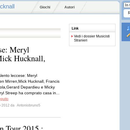
cknall
Giochi
Autori
Link
Vedi i dossier Musicisti
Stranieri
ese: Meryl
ick Hucknall,
alento leccese: Meryl
en Mirren,Mick Hucknall, Francis
ola,Gerard Depardieu e Micky
l Streep ha comprato casa in...
eguito
io 2012 da
Antoniobruno5
on Tour 2015 :