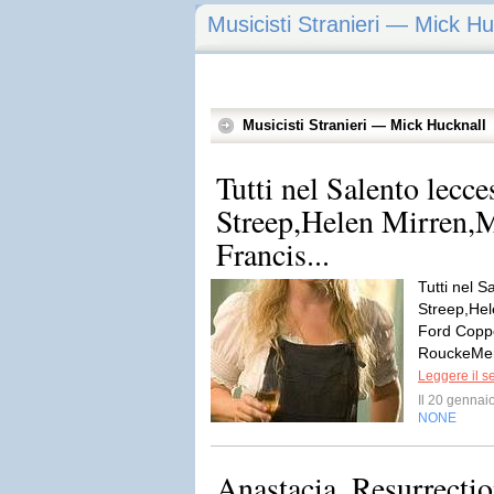
Musicisti Stranieri — Mick Hu
Musicisti Stranieri — Mick Hucknall
Tutti nel Salento lecc
Streep,Helen Mirren,M
Francis...
Tutti nel S
Streep,Hel
Ford Copp
RouckeMery
Leggere il s
Il 20 genna
NONE
Anastacia, Resurrecti