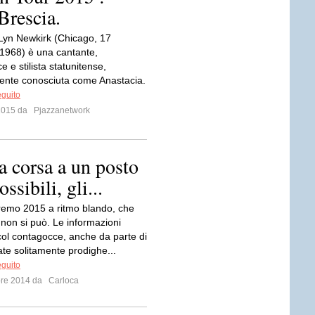
Brescia.
Lyn Newkirk (Chicago, 17
1968) è una cantante,
e e stilista statunitense,
nte conosciuta come Anastacia.
eguito
 2015 da
Pjazzanetwork
a corsa a un posto
ossibili, gli...
emo 2015 a ritmo blando, che
 non si può. Le informazioni
col contagocce, anche da parte di
ate solitamente prodighe...
eguito
bre 2014 da
Carloca