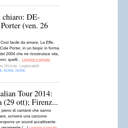
n chiaro: DE-
Porter (ven. 26
 Così facile da amare, La Effe,
Cole Porter, in un biopic in forma
del 2004 che ne ricostruisce vita,
ri, quelli...
Leggere il seguito
mbre 2014 da
Luigilocatelli
E
NONE
NONE
,
,
talian Tour 2014:
(29 ott); Firenz...
' pieno di cantanti che sanno
ltare, scrivere una canzone
 proporre un sound accattivante.
 veramente (...)
Leggere il seguito