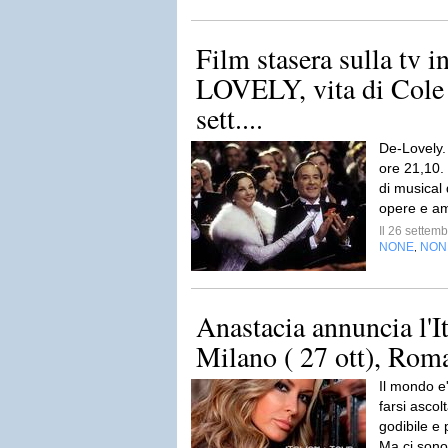
Film stasera sulla tv i
LOVELY, vita di Cole 
sett....
De-Lovely.
ore 21,10. 
di musical 
opere e amo
Il 26 sette
NONE
NON
,
Anastacia annuncia l'I
Milano ( 27 ott), Roma 
Il mondo e
farsi asco
godibile e
Ma ci sono