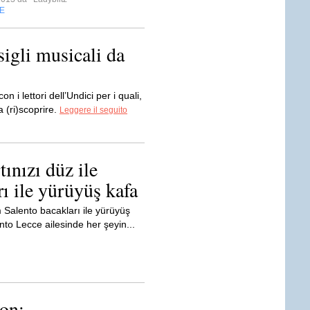
E
igli musicali da
 i lettori dell’Undici per i quali,
 (ri)scoprire.
Leggere il seguito
tınızı düz ile
ı ile yürüyüş kafa
ım Salento bacakları ile yürüyüş
nto Lecce ailesinde her şeyin...
ton: