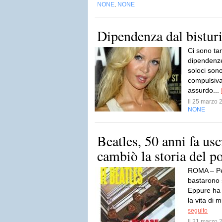
NONE
NONE
,
Dipendenza dal bisturi
Ci sono tant
dipendenz
soloci sono
compulsiva
assurdo...
Il 25 marzo
NONE
Beatles, 50 anni fa us
cambiò la storia del p
ROMA – Per
bastarono 
Eppure ha r
la vita di m
seguito
Il 21 marzo