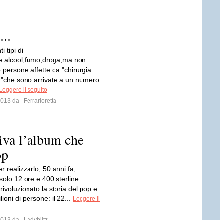
...
i tipi di
e:alcool,fumo,droga,ma non
 persone affette da "chirurgia
"che sono arrivate a un numero
Leggere il seguito
 2013 da
Ferrarioretta
civa l’album che
op
 realizzarlo, 50 anni fa,
solo 12 ore e 400 sterline.
ivoluzionato la storia del pop e
ilioni di persone: il 22...
Leggere il
 2013 da
Ladyblitz