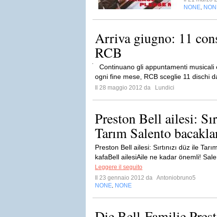
NONE
NON
,
Arriva giugno: 11 cons
RCB
Continuano gli appuntamenti musicali con
ogni fine mese, RCB sceglie 11 dischi da
Il 28 maggio 2012 da
Lundici
Preston Bell ailesi: Sır
Tarım Salento bacaklar
Preston Bell ailesi: Sırtınızı düz ile Tar
kafaBell ailesiAile ne kadar önemli! Sale
Leggere il seguito
Il 23 gennaio 2012 da
Antoniobruno5
NONE
NONE
,
Die Bell-Familie Pres