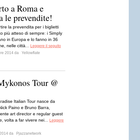
rto a Roma e
a le prevendite!
ire la prevendita per i biglietti
o più atteso di sempre: i Simply
ano in Europa e lo fanno in 36
e, nelle città...
Leggere il seguito
bre 2014 da
Yellowflate
 Mykonos Tour @
aradise Italian Tour nasce da
 Nick Paino e Bruno Barra,
ente art director e regular guest
e, volta a far vivere nei...
Leggere
e 2014 da
Pjazzanetwork