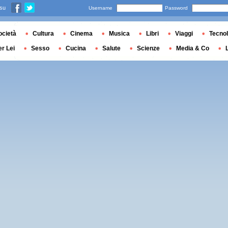
 su
Username
Password
ocietà
Cultura
Cinema
Musica
Libri
Viaggi
Tecnol
er Lei
Sesso
Cucina
Salute
Scienze
Media & Co