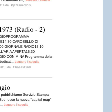
 2014 da
Pjazzanetwork
973 (Radio - 2)
GIOPROGRAMMA
E14,30 CAROSELLO DI
,00 GIORNALE RADIO15,10
LL'ARIA APERTA15,30
IO CON MINA Programma della
edicat...
Leggere il seguito
o 2013 da
Cbneas1968
ugio
i pubblichiamo Servizio Stampa
 Sud, ecco la nuova “capital map”
...
Leggere il seguito