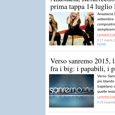
prima tappa 14 luglio 
Anastacia 
settembre 
compositric
sempliceme
Leggere il s
Il 27 marzo
NONE
Verso sanremo 2015, l
fra i big: i papabili, i p
Verso Sanr
più blando
trapelano 
quelle test
Leggere il s
Il 29 novem