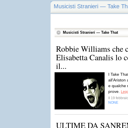
Musicisti Stranieri — Take Th
Musicisti Stranieri — Take That
Robbie Williams che c
Elisabetta Canalis lo c
il...
I Take Tha
all'Ariston
e qualche 
prove.
Legg
Il 19 febbra
NONE
ULTIME DA SANREM