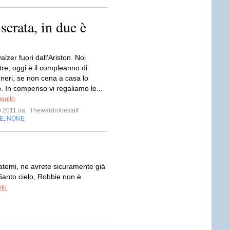
erata, in due è
valzer fuori dall’Ariston. Noi
tre, oggi è il compleanno di
neri, se non cena a casa lo
. In compenso vi regaliamo le...
eguito
io 2011 da
Thewardrobestaff
E
NONE
,
natemi, ne avrete sicuramente già
 Santo cielo, Robbie non è
ito