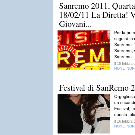
Sanremo 2011, Quarta 
18/02/11 La Diretta! 
Giovani...
Per la pri
seguirà in d
Sanremo. 1
Sanremo, s
Sanremo..
Il 18 febbra
NONE
NON
,
Festival di SanRemo 
Orgogliosa
un secondo!
Festival, m
questa folc
Il 16 febbra
NONE
NON
,