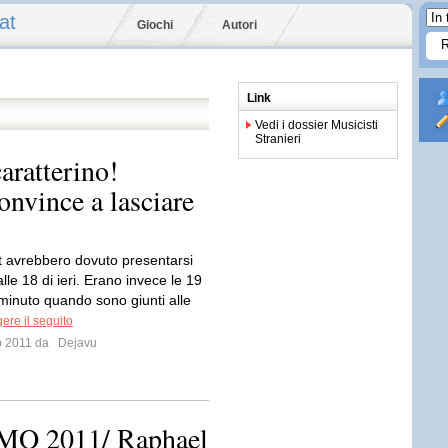
at
Giochi
Autori
Link
Vedi i dossier Musicisti
Stranieri
aratterino!
onvince a lasciare
t avrebbero dovuto presentarsi
 alle 18 di ieri. Erano invece le 19
minuto quando sono giunti alle
ere il seguito
io 2011 da
Dejavu
O 2011/ Raphael