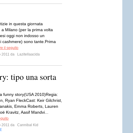
tizie in questa giornata
 a Milano (per la prima volta
esi oggi non indosso un
i cashmere) sono tante.Prima
e il seguito
io 2011 da
Lazitellaacida
ry: tipo una sorta
of a funny story(USA 2010)Regia:
, Ryan FleckCast: Keir Gilchrist,
ianakis, Emma Roberts, Lauren
ë Kravitz, Aasif Mandvi...
eguito
io 2011 da
Cannibal Kid
E