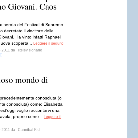
mo Giovani. Caos
ta serata del Festival di Sanremo
o decretato il vincitore della
iovani. Ha vinto infatti Raphael
nuova scoperta...
Leggere il seguito
io 2011 da
Iltelevisionario
E
loso mondo di
 precedentemente conosciuta (o
nte conosciuta) come: Elisabetta
est’oggi voglio raccontarvi una
favola, proprio come...
Leggere il
io 2011 da
Cannibal Kid