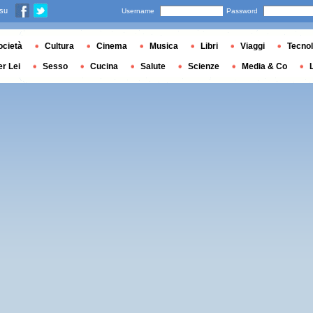
 su
Username
Password
ocietà
Cultura
Cinema
Musica
Libri
Viaggi
Tecnol
er Lei
Sesso
Cucina
Salute
Scienze
Media & Co