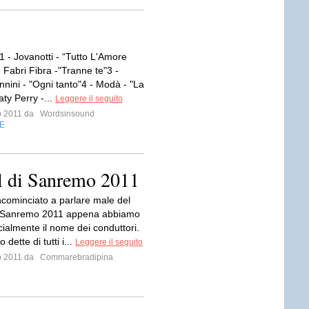
ia1 - Jovanotti - “Tutto L'Amore
 Fabri Fibra -"Tranne te"3 -
nini - "Ogni tanto"4 - Modà - "La
aty Perry -...
Leggere il seguito
io 2011 da
Wordsinsound
E
al di Sanremo 2011
cominciato a parlare male del
di Sanremo 2011 appena abbiamo
cialmente il nome dei conduttori.
dette di tutti i...
Leggere il seguito
io 2011 da
Commarebradipina