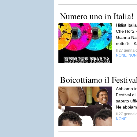
Numero uno in Italia!
Hitlist Ital
Che Ho”2 -
Gianna Nan
notte"5 - K
Il 27 genna
NONE
NON
,
Boicottiamo il Festiv
Abbiamo in
Festival 
saputo uffi
Ne abbiamo 
Il 27 genna
NONE