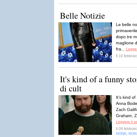
Belle Notizie
Le belle no
primaverile
dopo tre m
maglione d
fra...
Legger
Il 10 febbra
It's kind of a funny sto
di cult
It’s kind 
Anna Boden
Zach Galif
Graham, Zo
Leggere il s
Il 09 febbra
NONE
NON
,