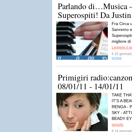
Parlando di…Musica –
Superospiti! Da Justin
Fra Circa u
Sanremo e 
Superospit
migliore di
Leggere il s
Il 15 genna
NONE
Primigiri radio:canzon
08/01/11 - 14/01/11
TAKE THAT
IT'S A B
RENGA - 
SKY - ATT
BEADY EYE
seguito
Il 14 genna