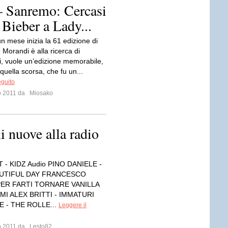
 Sanremo: Cercasi
 Bieber a Lady...
n mese inizia la 61 edizione di
Morandi è alla ricerca di
i, vuole un’edizione memorabile,
 quella scorsa, che fu un...
eguito
io 2011 da
Miosako
i nuove alla radio
 - KIDZ Audio PINO DANIELE -
EAUTIFUL DAY FRANCESCO
PER FARTI TORNARE VANILLA
IMI ALEX BRITTI - IMMATURI
 - THE ROLLE...
Leggere il
io 2011 da
Lesto82