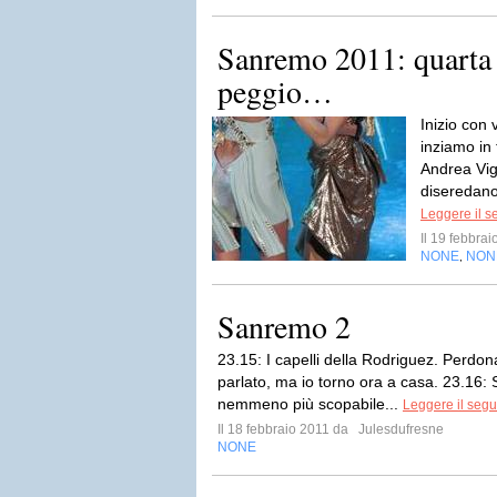
Sanremo 2011: quarta s
peggio…
Inizio con 
inziamo in 
Andrea Vig
diseredano
Leggere il s
Il 19 febbra
NONE
NON
,
Sanremo 2
23.15: I capelli della Rodriguez. Perdo
parlato, ma io torno ora a casa. 23.16:
nemmeno più scopabile...
Leggere il segu
Il 18 febbraio 2011 da
Julesdufresne
NONE