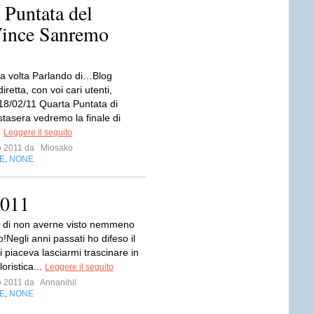
Puntata del
Vince Sanremo
ma volta Parlando di…Blog
iretta, con voi cari utenti,
8/02/11 Quarta Puntata di
tasera vedremo la finale di
.
Leggere il seguito
io 2011 da
Miosako
E
NONE
,
2011
 di non averne visto nemmeno
Negli anni passati ho difeso il
i piaceva lasciarmi trascinare in
loristica...
Leggere il seguito
io 2011 da
Annanihil
E
NONE
,