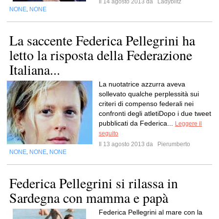
Il 14 agosto 2013 da
Ladyblitz
NONE
NONE
,
La saccente Federica Pellegrini ha
letto la risposta della Federazione
Italiana...
La nuotatrice azzurra aveva
sollevato qualche perplessità sui
criteri di compenso federali nei
confronti degli atletiDopo i due tweet
pubblicati da Federica...
Leggere il
seguito
Il 13 agosto 2013 da
Pierumberto
NONE
NONE
NONE
,
,
Federica Pellegrini si rilassa in
Sardegna con mamma e papà
Federica Pellegrini al mare con la