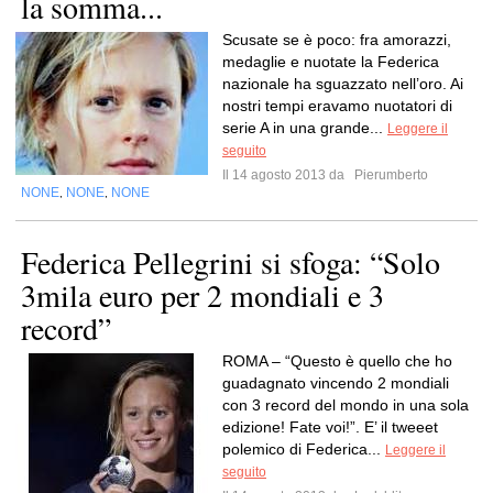
la somma...
Scusate se è poco: fra amorazzi,
medaglie e nuotate la Federica
nazionale ha sguazzato nell’oro. Ai
nostri tempi eravamo nuotatori di
serie A in una grande...
Leggere il
seguito
Il 14 agosto 2013 da
Pierumberto
NONE
NONE
NONE
,
,
Federica Pellegrini si sfoga: “Solo
3mila euro per 2 mondiali e 3
record”
ROMA – “Questo è quello che ho
guadagnato vincendo 2 mondiali
con 3 record del mondo in una sola
edizione! Fate voi!”. E’ il tweeet
polemico di Federica...
Leggere il
seguito