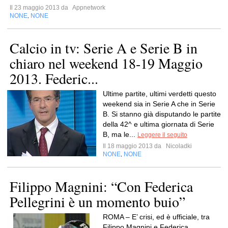
Il 23 maggio 2013 da
Appnetwork
NONE
NONE
,
Calcio in tv: Serie A e Serie B in
chiaro nel weekend 18-19 Maggio
2013. Federic...
Ultime partite, ultimi verdetti questo
weekend sia in Serie A che in Serie
B. Si stanno già disputando le partite
della 42^ e ultima giornata di Serie
B, ma le...
Leggere il seguito
Il 18 maggio 2013 da
Nicoladki
NONE
NONE
,
Filippo Magnini: “Con Federica
Pellegrini è un momento buio”
ROMA – E’ crisi, ed è ufficiale, tra
Filippo Magnini e Federica