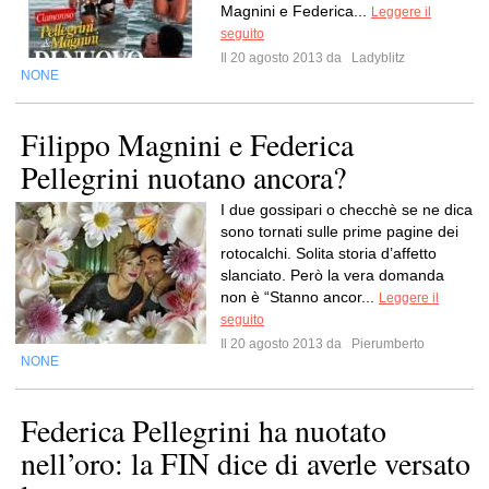
Magnini e Federica...
Leggere il
seguito
Il 20 agosto 2013 da
Ladyblitz
NONE
Filippo Magnini e Federica
Pellegrini nuotano ancora?
I due gossipari o checchè se ne dica
sono tornati sulle prime pagine dei
rotocalchi. Solita storia d’affetto
slanciato. Però la vera domanda
non è “Stanno ancor...
Leggere il
seguito
Il 20 agosto 2013 da
Pierumberto
NONE
Federica Pellegrini ha nuotato
nell’oro: la FIN dice di averle versato