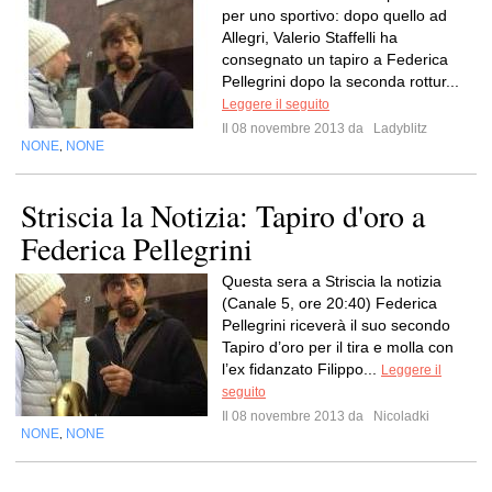
per uno sportivo: dopo quello ad
Allegri, Valerio Staffelli ha
consegnato un tapiro a Federica
Pellegrini dopo la seconda rottur...
Leggere il seguito
Il 08 novembre 2013 da
Ladyblitz
NONE
NONE
,
Striscia la Notizia: Tapiro d'oro a
Federica Pellegrini
Questa sera a Striscia la notizia
(Canale 5, ore 20:40) Federica
Pellegrini riceverà il suo secondo
Tapiro d’oro per il tira e molla con
l’ex fidanzato Filippo...
Leggere il
seguito
Il 08 novembre 2013 da
Nicoladki
NONE
NONE
,