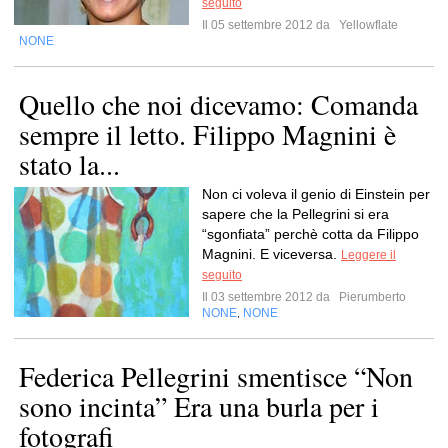
seguito
Il 05 settembre 2012 da
Yellowflate
NONE
Quello che noi dicevamo: Comanda
sempre il letto. Filippo Magnini è
stato la...
Non ci voleva il genio di Einstein per
sapere che la Pellegrini si era
“sgonfiata” perchè cotta da Filippo
Magnini. E viceversa.
Leggere il
seguito
Il 03 settembre 2012 da
Pierumberto
NONE
NONE
,
Federica Pellegrini smentisce “Non
sono incinta” Era una burla per i
fotografi