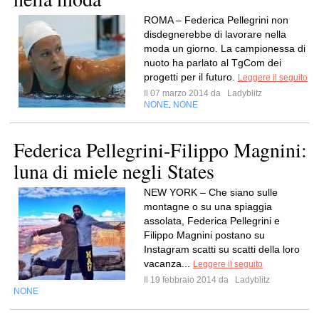
ROMA – Federica Pellegrini non
disdegnerebbe di lavorare nella
moda un giorno. La campionessa di
nuoto ha parlato al TgCom dei
progetti per il futuro.
Leggere il seguito
Il 07 marzo 2014 da
Ladyblitz
NONE
NONE
,
Federica Pellegrini-Filippo Magnini:
luna di miele negli States
NEW YORK – Che siano sulle
montagne o su una spiaggia
assolata, Federica Pellegrini e
Filippo Magnini postano su
Instagram scatti su scatti della loro
vacanza...
Leggere il seguito
Il 19 febbraio 2014 da
Ladyblitz
NONE