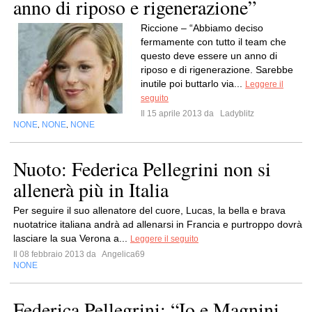
anno di riposo e rigenerazione”
Riccione – “Abbiamo deciso
fermamente con tutto il team che
questo deve essere un anno di
riposo e di rigenerazione. Sarebbe
inutile poi buttarlo via...
Leggere il
seguito
Il 15 aprile 2013 da
Ladyblitz
NONE
NONE
NONE
,
,
Nuoto: Federica Pellegrini non si
allenerà più in Italia
Per seguire il suo allenatore del cuore, Lucas, la bella e brava
nuotatrice italiana andrà ad allenarsi in Francia e purtroppo dovrà
lasciare la sua Verona a...
Leggere il seguito
Il 08 febbraio 2013 da
Angelica69
NONE
Federica Pellegrini: “Io e Magnini