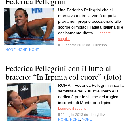
Federica Pellegrini
Una Federica Pellegrini che ci
mancava a dire la verità dopo la
prova non proprio eccezionale alle
scorse olimpiadi, l’atleta italiana si è
decisamente rifatta...
Leggere il
seguito
Il 01 agosto 2013 da
Giuseino
NONE
NONE
NONE
,
,
Federica Pellegrini con il lutto al
braccio: “In Irpinia col cuore” (foto)
ROMA – Federica Pellegrini vince la
semifinale dei 200 stile libero e la
dedica è per le vittime del tragico
incidente di Monteforte Irpino.
Leggere il seguito
Il 31 luglio 2013 da
Ladyblitz
NONE
NONE
NONE
,
,