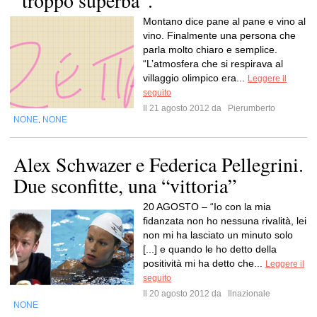
“troppo superba”.
Montano dice pane al pane e vino al
vino. Finalmente una persona che
parla molto chiaro e semplice.
“L’atmosfera che si respirava al
villaggio olimpico era...
Leggere il
seguito
Il 21 agosto 2012 da
Pierumberto
NONE
NONE
,
Alex Schwazer e Federica Pellegrini.
Due sconfitte, una “vittoria”
20 AGOSTO – “Io con la mia
fidanzata non ho nessuna rivalità, lei
non mi ha lasciato un minuto solo
[...] e quando le ho detto della
positività mi ha detto che...
Leggere il
seguito
Il 20 agosto 2012 da
Ilnazionale
NONE