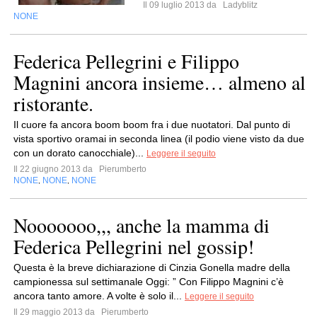
Il 09 luglio 2013 da
Ladyblitz
NONE
Federica Pellegrini e Filippo
Magnini ancora insieme… almeno al
ristorante.
Il cuore fa ancora boom boom fra i due nuotatori. Dal punto di
vista sportivo oramai in seconda linea (il podio viene visto da due
con un dorato canocchiale)...
Leggere il seguito
Il 22 giugno 2013 da
Pierumberto
NONE
NONE
NONE
,
,
Nooooooo,,, anche la mamma di
Federica Pellegrini nel gossip!
Questa è la breve dichiarazione di Cinzia Gonella madre della
campionessa sul settimanale Oggi: ” Con Filippo Magnini c’è
ancora tanto amore. A volte è solo il...
Leggere il seguito
Il 29 maggio 2013 da
Pierumberto