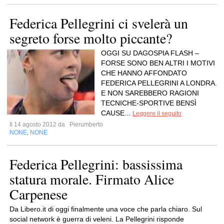
Federica Pellegrini ci svelerà un
segreto forse molto piccante?
OGGI SU DAGOSPIA FLASH –
FORSE SONO BEN ALTRI I MOTIVI
CHE HANNO AFFONDATO
FEDERICA PELLEGRINI A LONDRA.
E NON SAREBBERO RAGIONI
TECNICHE-SPORTIVE BENSÌ
CAUSE...
Leggere il seguito
Il 14 agosto 2012 da
Pierumberto
NONE
NONE
,
Federica Pellegrini: bassissima
statura morale. Firmato Alice
Carpenese
Da Libero.it di oggi finalmente una voce che parla chiaro. Sul
social network è guerra di veleni. La Pellegrini risponde