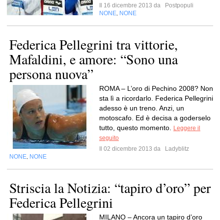
Il 16 dicembre 2013 da
Postpopuli
NONE
NONE
,
Federica Pellegrini tra vittorie,
Mafaldini, e amore: “Sono una
persona nuova”
ROMA – L’oro di Pechino 2008? Non
sta lì a ricordarlo. Federica Pellegrini
adesso è un treno. Anzi, un
motoscafo. Ed è decisa a goderselo
tutto, questo momento.
Leggere il
seguito
Il 02 dicembre 2013 da
Ladyblitz
NONE
NONE
,
Striscia la Notizia: “tapiro d’oro” per
Federica Pellegrini
MILANO – Ancora un tapiro d’oro