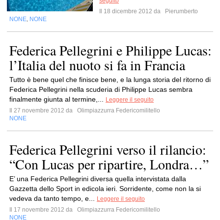
seguito
Il 18 dicembre 2012 da
Pierumberto
NONE
NONE
,
Federica Pellegrini e Philippe Lucas:
l’Italia del nuoto si fa in Francia
Tutto è bene quel che finisce bene, e la lunga storia del ritorno di
Federica Pellegrini nella scuderia di Philippe Lucas sembra
finalmente giunta al termine,...
Leggere il seguito
Il 27 novembre 2012 da
Olimpiazzurra Federicomilitello
NONE
Federica Pellegrini verso il rilancio:
“Con Lucas per ripartire, Londra…”
E’ una Federica Pellegrini diversa quella intervistata dalla
Gazzetta dello Sport in edicola ieri. Sorridente, come non la si
vedeva da tanto tempo, e...
Leggere il seguito
Il 17 novembre 2012 da
Olimpiazzurra Federicomilitello
NONE