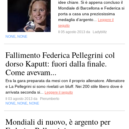
idee chiare. Si è appena concluso il
Mondiale di Barcellona e Federica si
porta a casa una preziosissima
medaglia d’argento...
Leggere il
seguito
Il 05 agosto 2013 da
Ladyblitz
NONE
NONE
,
Fallimento Federica Pellegrini col
dorso Kaputt: fuori dalla finale.
Come avevam...
Era la gara preparata da mesi con il proprio allenatore. Allenatore
e La Pellegrini si sono rivelati un bluff. Nei 200 stile libero dove è
arrivata seconda si...
Leggere il seguito
Il 03 agosto 2013 da
Pierumberto
NONE
NONE
NONE
,
,
Mondiali di nuovo, è argento per