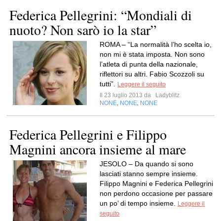
Federica Pellegrini: “Mondiali di
nuoto? Non sarò io la star”
ROMA – “La normalità l’ho scelta io,
non mi è stata imposta. Non sono
l’atleta di punta della nazionale,
riflettori su altri. Fabio Scozzoli su
tutti”.
Leggere il seguito
Il 23 luglio 2013 da
Ladyblitz
NONE
NONE
NONE
,
,
Federica Pellegrini e Filippo
Magnini ancora insieme al mare
JESOLO – Da quando si sono
lasciati stanno sempre insieme.
Filippo Magnini e Federica Pellegrini
non perdono occasione per passare
un po’ di tempo insieme.
Leggere il
seguito