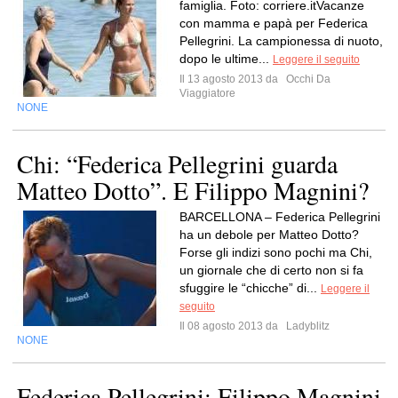
famiglia. Foto: corriere.itVacanze
con mamma e papà per Federica
Pellegrini. La campionessa di nuoto,
dopo le ultime...
Leggere il seguito
Il 13 agosto 2013 da
Occhi Da
Viaggiatore
NONE
Chi: “Federica Pellegrini guarda
Matteo Dotto”. E Filippo Magnini?
BARCELLONA – Federica Pellegrini
ha un debole per Matteo Dotto?
Forse gli indizi sono pochi ma Chi,
un giornale che di certo non si fa
sfuggire le “chicche” di...
Leggere il
seguito
Il 08 agosto 2013 da
Ladyblitz
NONE
Federica Pellegrini: Filippo Magnini