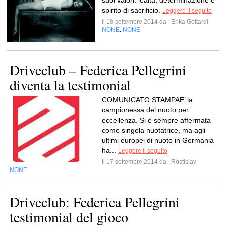
suoi valori: lealtà, determinazione e
spirito di sacrificio.
Leggere il seguito
Il 18 settembre 2014 da
Erika Gottardi
NONE
NONE
,
Driveclub – Federica Pellegrini
diventa la testimonial
COMUNICATO STAMPAE’ la
campionessa del nuoto per
eccellenza. Si è sempre affermata
come singola nuotatrice, ma agli
ultimi europei di nuoto in Germania
ha...
Leggere il seguito
Il 17 settembre 2014 da
Rostislav
NONE
Driveclub: Federica Pellegrini
testimonial del gioco