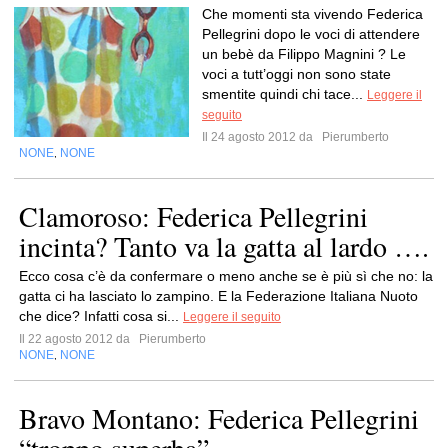
Che momenti sta vivendo Federica
Pellegrini dopo le voci di attendere
un bebè da Filippo Magnini ? Le
voci a tutt’oggi non sono state
smentite quindi chi tace...
Leggere il
seguito
Il 24 agosto 2012 da
Pierumberto
NONE
NONE
,
Clamoroso: Federica Pellegrini
incinta? Tanto va la gatta al lardo ….
Ecco cosa c’è da confermare o meno anche se è più sì che no: la
gatta ci ha lasciato lo zampino. E la Federazione Italiana Nuoto
che dice? Infatti cosa si...
Leggere il seguito
Il 22 agosto 2012 da
Pierumberto
NONE
NONE
,
Bravo Montano: Federica Pellegrini