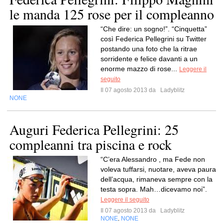
le manda 125 rose per il compleanno
“Che dire: un sogno!”. “Cinquetta”
così Federica Pellegrini su Twitter
postando una foto che la ritrae
sorridente e felice davanti a un
enorme mazzo di rose...
Leggere il
seguito
Il 07 agosto 2013 da
Ladyblitz
NONE
Auguri Federica Pellegrini: 25
compleanni tra piscina e rock
“C’era Alessandro , ma Fede non
voleva tuffarsi, nuotare, aveva paura
dell’acqua, rimaneva sempre con la
testa sopra. Mah…dicevamo noi”.
Leggere il seguito
Il 07 agosto 2013 da
Ladyblitz
NONE
NONE
,