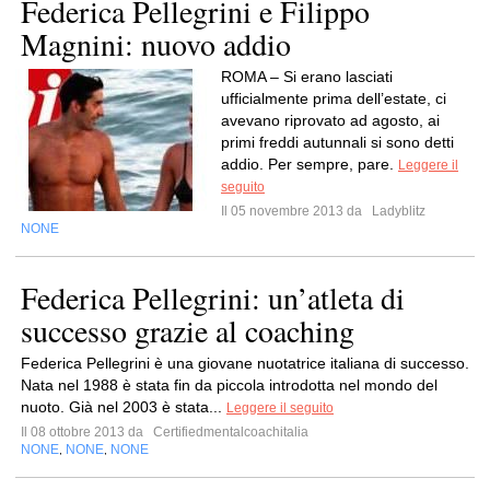
Federica Pellegrini e Filippo
Magnini: nuovo addio
ROMA – Si erano lasciati
ufficialmente prima dell’estate, ci
avevano riprovato ad agosto, ai
primi freddi autunnali si sono detti
addio. Per sempre, pare.
Leggere il
seguito
Il 05 novembre 2013 da
Ladyblitz
NONE
Federica Pellegrini: un’atleta di
successo grazie al coaching
Federica Pellegrini è una giovane nuotatrice italiana di successo.
Nata nel 1988 è stata fin da piccola introdotta nel mondo del
nuoto. Già nel 2003 è stata...
Leggere il seguito
Il 08 ottobre 2013 da
Certifiedmentalcoachitalia
NONE
NONE
NONE
,
,