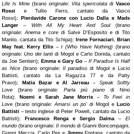
Life Is Mine
(brano originale:
Vita spericolata
di
Vasco
Rossi
e Tullio Ferro, cantato da Vasco
Rossi);
Pierdavide Carone
con
Lucio Dalla
e Mads
Langer
–
With All My Heart And Soul
(brano
originale:
Anema e core
di Salve D’Esposito e di Tito
Manlio, cantata da Tito Schipa);
Irene Fornaciari
,
Brian
May
feat. Kerry Ellis
–
I (Who Have Nothing)
(brano
originale:
Uno dei tanti
di Mogol e Carlo Donida, cantato
da Joe Sentieri);
Emma e Gary Go
–
If Paradise Is Half
as Nice
(brano originale:
Il paradiso
di Mogol e Lucio
Battisti, cantato da La Ragazza 77 e da Patty
Pravo);
Matia Bazar e Al Jarreau
–
Speak Softly
Love
(brano originale:
Parla più piano
di Nino
Rota);
Noemi
e Sarah Jane Morris
–
To Feel in
Love
(brano originale:
Amarsi un po’
di Mogol e
Lucio
Battisti
– testo inglese di Peter Powell, cantato da Lucio
Battisti);
Francesco Renga e Sergio Dalma
–
El
mundo
(brano originale:
Il mondo
di Gianni Boncompagni,
Gianni Meccia, Carlo Pes e
Jimmy
Fontana, cantato da