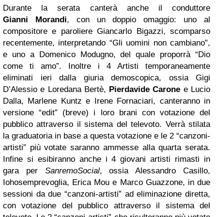
Durante la serata canterà anche il conduttore
Gianni
Morandi
, con un doppio omaggio: uno al
compositore e paroliere Giancarlo Bigazzi, scomparso
recentemente, interpretando “Gli uomini non cambiano”,
e uno a Domenico Modugno, del quale proporrà “Dio
come ti amo”. Inoltre i 4 Artisti temporaneamente
eliminati ieri dalla giuria demoscopica, ossia Gigi
D’Alessio e Loredana Bertè,
Pierdavide Carone
e Lucio
Dalla, Marlene Kuntz e Irene Fornaciari, canteranno in
versione “edit” (breve) i loro brani con votazione del
pubblico attraverso il sistema del televoto. Verrà stilata
la graduatoria in base a questa votazione e le 2 “canzoni-
artisti” più votate saranno ammesse alla quarta serata.
Infine si esibiranno anche i 4 giovani artisti rimasti in
gara per
SanremoSocial
, ossia Alessandro Casillo,
Iohosemprevoglia, Erica Mou e Marco Guazzone, in due
sessioni da due “canzoni-artisti” ad eliminazione diretta,
con votazione del pubblico attraverso il sistema del