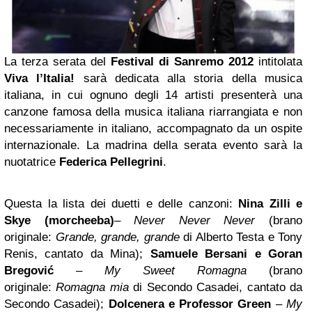
La terza serata del
Festival di Sanremo 2012
intitolata
Viva l’Italia!
sarà dedicata alla storia della musica
italiana, in cui ognuno degli 14 artisti presenterà una
canzone famosa della musica italiana riarrangiata e non
necessariamente in italiano, accompagnato da un ospite
internazionale. La madrina della serata evento sarà la
nuotatrice
Federica Pellegrini
.
Questa la lista dei duetti e delle canzoni:
Nina Zilli e
Skye
(morcheeba)
–
Never Never Never
(brano
originale:
Grande, grande, grande
di Alberto Testa e Tony
Renis, cantato da Mina);
Samuele Bersani e Goran
Bregović
–
My Sweet Romagna
(brano
originale:
Romagna mia
di Secondo Casadei, cantato da
Secondo Casadei);
Dolcenera
e
Professor Green
–
My