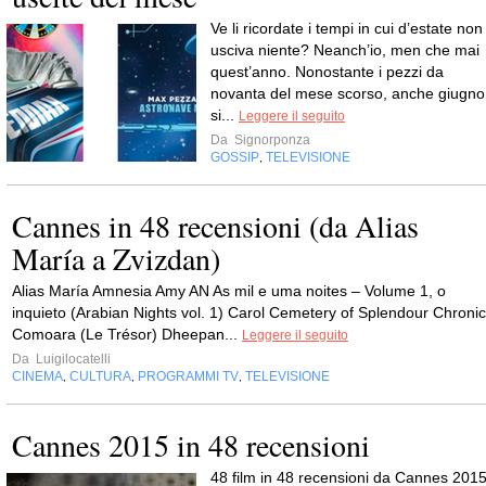
Ve li ricordate i tempi in cui d’estate non
usciva niente? Neanch’io, men che mai
quest’anno. Nonostante i pezzi da
novanta del mese scorso, anche giugno
si...
Leggere il seguito
Da
Signorponza
GOSSIP
TELEVISIONE
,
Cannes in 48 recensioni (da Alias
María a Zvizdan)
Alias María Amnesia Amy AN As mil e uma noites – Volume 1, o
inquieto (Arabian Nights vol. 1) Carol Cemetery of Splendour Chronic
Comoara (Le Trésor) Dheepan...
Leggere il seguito
Da
Luigilocatelli
CINEMA
CULTURA
PROGRAMMI TV
TELEVISIONE
,
,
,
Cannes 2015 in 48 recensioni
48 film in 48 recensioni da Cannes 2015