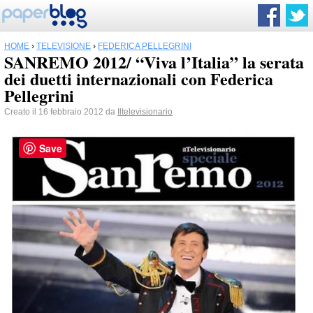
HOME
›
TELEVISIONE
›
FEDERICA PELLEGRINI
SANREMO 2012/ “Viva l’Italia” la serata
dei duetti internazionali con Federica
Pellegrini
Creato il 16 febbraio 2012 da
Iltelevisionario
Save