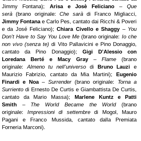
Jimmy Fontana);
Arisa e Josè Feliciano
–
Que
serà
(brano originale:
Che sarà
di Franco Migliacci,
Jimmy Fontana
e Carlo Pes, cantato dai Ricchi & Poveri
e da José Feliciano);
Chiara Civello
e Shaggy
–
You
Don’t Have to Say You Love Me
(brano originale:
Io che
non vivo (senza te)
di Vito Pallavicini e Pino Donaggio,
cantato da Pino Donaggio);
Gigi D’Alessio
con
Loredana
Berté e Macy Gray
–
Flame
(brano
originale:
Almeno tu nell’universo
di
Bruno Lauzi
e
Maurizio Fabrizio, cantato da Mia Martini);
Eugenio
Finardi e Noa
–
Surrender
(brano originale:
Torna a
Surriento
di Ernesto De Curtis e Giambattista De Curtis,
cantato da Mario Massa);
Marlene Kuntz
e Patti
Smith
–
The World Became the World
(brano
originale:
Impressioni di settembre
di Mogol, Mauro
Pagani e Franco Mussida, cantato dalla Premiata
Forneria Marconi).