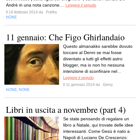
Andrè in una nota canzone....
Leggere il seguito
Il 19 febbraio 2014 da
Polifra
NONE
11 gennaio: Che Figo Ghirlandaio
Questo almanakko sarebbe dovuto
toccare al Denni se mai fosse
diventato a tutti gli effetti astro
blogger, ma io non ho nessuna
intenzione di sconfinare nel...
Leggere il seguito
Il 11 gennaio 2014 da
Ginny
NONE
NONE
,
Libri in uscita a novembre (part 4)
Se state pensando di regalare un
libro a Natale, qui trovate delle idee
interessanti. Come Gesù è nato a
Napoli di Luciano De Crescenzo: