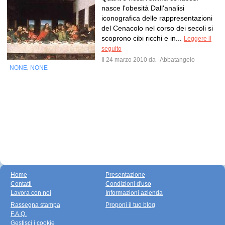
nasce l'obesità Dall'analisi
iconografica delle rappresentazioni
del Cenacolo nel corso dei secoli si
scoprono cibi ricchi e in...
Leggere il
seguito
Il 24 marzo 2010 da
Abbatangelo
NONE
NONE
,
Home
Presentazione
Contatti
Condizioni d'uso
Lavora con noi
Informazioni azienda
Rassegna stampa
Proponi il tuo blog
F.A.Q.
Gestisci i cookie