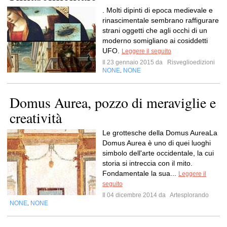
. Molti dipinti di epoca medievale e
rinascimentale sembrano raffigurare
strani oggetti che agli occhi di un
moderno somigliano ai cosiddetti
UFO.
Leggere il seguito
Il 23 gennaio 2015 da
Risveglioedizioni
NONE
NONE
,
Domus Aurea, pozzo di meraviglie e
creatività
Le grottesche della Domus AureaLa
Domus Aurea è uno di quei luoghi
simbolo dell'arte occidentale, la cui
storia si intreccia con il mito.
Fondamentale la sua...
Leggere il
seguito
Il 04 dicembre 2014 da
Artesplorando
NONE
NONE
,