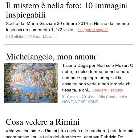
Il mistero è nella foto: 10 immagini
inspiegabili
Scritto da: Marta Graziani 30 ottobre 2014 in Notizie dal mondo
Inserisci un commento 1,772 visite...
Leggere il seguito
Il 30 ottobre 2014 da
Moveup
Michelangelo, mon amour
Tiziana Daga per Non solo Mozart O
notte, o dolce tempo, benché nero,
con pace ogn’opra sempr’al fin
assalta; ben vede e ben intende chi
t’esalta, e chi...
Leggere il seguito
Il 10 marzo 2014 da
Rita Charbonnier
NONE
NONE
NONE
,
,
Cosa vedere a Rimini
«Ma voi che siete a Rimini | tra i gelati e le bandiere | non fate più
scommesse | sulla figlia del droghiere», cantava Fabrizio De