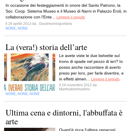
In occasione dei festeggiamenti in onore del Santo Patrono, la
Soc. Coop. Sistema Museo e il Museo di Narni in Palazzo Eroli, in
collaborazione con l’Ente...
Leggere il seguito
Il 29 aprile 2013 da
Goodmorningumbria
NONE
NONE
,
La (vera!) storia dell’arte
Le avete viste le due belvette sul
trono di spade nel pezzo di ieri? Io
posso anche raccontare di averlo
preso per loro, per farle divertire, e
in effetti almen...
Leggere il seguito
Il 29 novembre 2012 da
Martinaframmartino
NONE
NONE
NONE
,
,
Ultima cena e dintorni, l'abbuffata è
arte
Quant'è ricca l'ultima cenacosì