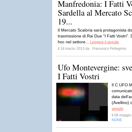
Manfredonia: I Fatti V
Sardella al Mercato Sc
19...
Il Mercato Scaloria sarà protagonista d
trasmissione di Rai Due “I Fatti Vostri”
hoc nel settore...
Leggere il seguito
Il 18 marzo 2013 da
Francesco Pellegrino
Ufo Montevergine: svela
I Fatti Vostri
Il C.UFO.M
comunicato 
data dell’
(Avellino) 
seguito
Il 08 maggi
NONE