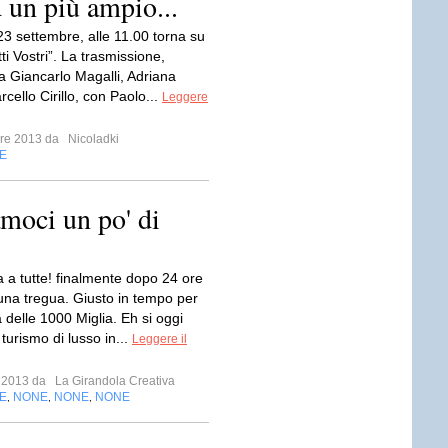
d un più ampio...
23 settembre, alle 11.00 torna su
tti Vostri”. La trasmissione,
a Giancarlo Magalli, Adriana
cello Cirillo, con Paolo...
Leggere
mbre 2013 da
Nicoladki
E
moci un po' di
 a tutte! finalmente dopo 24 ore
 una tregua. Giusto in tempo per
 delle 1000 Miglia. Eh si oggi
 turismo di lusso in...
Leggere il
o 2013 da
La Girandola Creativa
E
NONE
NONE
NONE
,
,
,