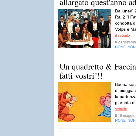
allargato quest'anno a
Da lunedì 
Rai 2 “I Fa
condotta d
Volpe e Mar
il seguito
Il 23 sette
NONE
NON
,
Un quadretto & Faccia
fatti vostri!!!
Buona sera
di pioggia
la partenza
giornata di
seguito
Il 16 maggi
NONE
NON
,