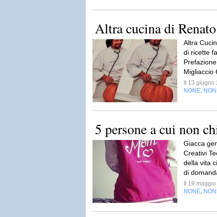
Altra cucina di Renato
Altra Cucin
di ricette 
Prefazione 
Migliaccio 
Il 13 giugn
NONE
NON
,
5 persone a cui non ch
Giacca gent
Creativi Tee
della vita
di domanda
Il 19 maggi
NONE
NON
,