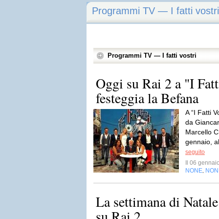
Programmi TV — I fatti vostri
Programmi TV — I fatti vostri
Oggi su Rai 2 a "I Fatt
festeggia la Befana
A “I Fatti 
da Giancar
Marcello Ci
gennaio, al
seguito
Il 06 genna
NONE
NON
,
La settimana di Natale 
su Rai 2