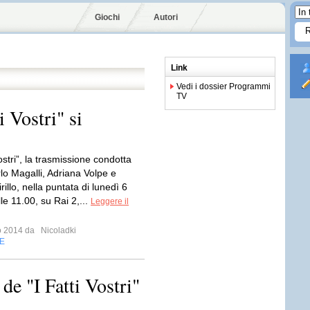
Giochi
Autori
Link
Vedi i dossier Programmi
TV
i Vostri" si
Vostri”, la trasmissione condotta
lo Magalli, Adriana Volpe e
rillo, nella puntata di lunedì 6
le 11.00, su Rai 2,...
Leggere il
io 2014 da
Nicoladki
E
de "I Fatti Vostri"