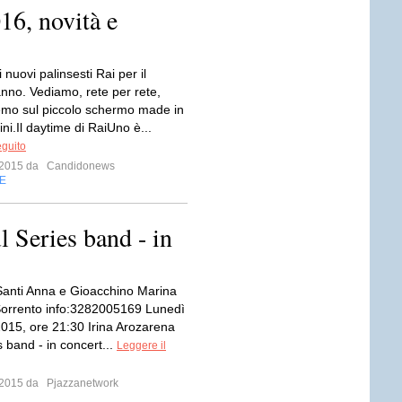
16, novità e
i nuovi palinsesti Rai per il
nno. Vediamo, rete per rete,
mo sul piccolo schermo made in
ni.Il daytime di RaiUno è...
eguito
o 2015 da
Candidonews
E
 Series band - in
Santi Anna e Gioacchino Marina
orrento info:3282005169 Lunedì
2015, ore 21:30 Irina Arozarena
 band - in concert...
Leggere il
o 2015 da
Pjazzanetwork