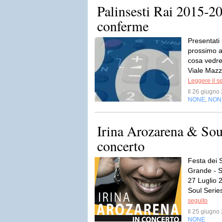
Palinsesti Rai 2015-20
conferme
Presentati 
prossimo a
cosa vedre
Viale Mazzi
Leggere il s
Il 26 giugn
NONE
NON
,
Irina Arozarena & Soul
concerto
Festa dei 
Grande - S
27 Luglio 
Soul Series
seguito
Il 25 giugn
NONE