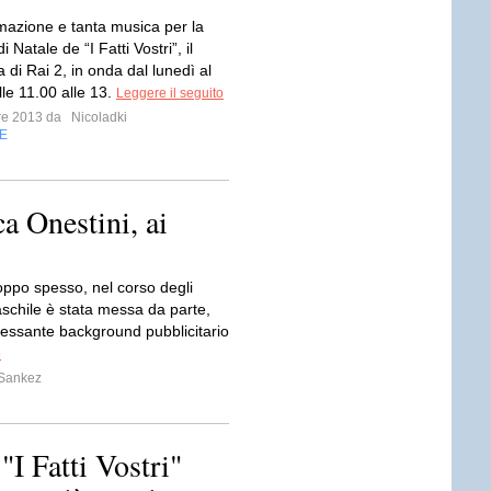
imazione e tanta musica per la
 Natale de “I Fatti Vostri”, il
di Rai 2, in onda dal lunedì al
le 11.00 alle 13.
Leggere il seguito
bre 2013 da
Nicoladki
E
a Onestini, ai
troppo spesso, nel corso degli
aschile è stata messa da parte,
ncessante background pubblicitario
o
Sankez
"I Fatti Vostri"