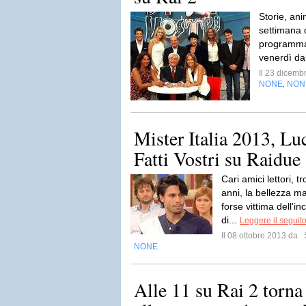
Storie, an
settimana di
programma 
venerdì dal
Il 23 dicem
NONE
NON
,
Mister Italia 2013, Luc
Fatti Vostri su Raidue
Cari amici lettori, 
anni, la bellezza m
forse vittima dell'i
di...
Leggere il seguit
Il 08 ottobre 2013 da
NONE
Alle 11 su Rai 2 torna 