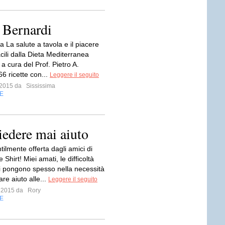
 Bernardi
a La salute a tavola e il piacere
facili dalla Dieta Mediterranea
a cura del Prof. Pietro A.
66 ricette con...
Leggere il seguito
o 2015 da
Sississima
E
iedere mai aiuto
ilmente offerta dagli amici di
 Shirt! Miei amati, le difficoltà
 ci pongono spesso nella necessità
re aiuto alle...
Leggere il seguito
o 2015 da
Rory
E