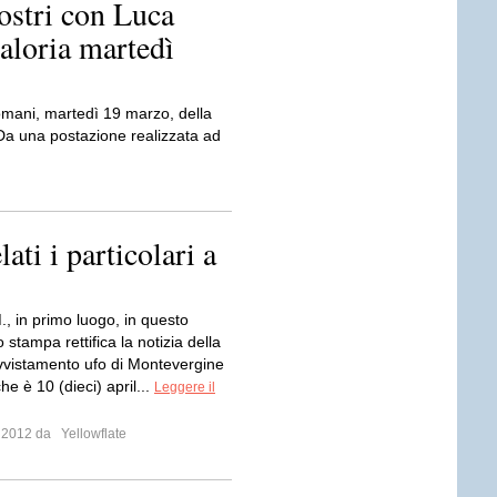
ostri con Luca
aloria martedì
omani, martedì 19 marzo, della
. Da una postazione realizzata ad
ti i particolari a
., in primo luogo, in questo
stampa rettifica la notizia della
avvistamento ufo di Montevergine
che è 10 (dieci) april...
Leggere il
o 2012 da
Yellowflate