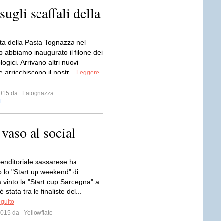
sugli scaffali della
ata della Pasta Tognazza nel
p abbiamo inaugurato il filone dei
logici. Arrivano altri nuovi
e arricchiscono il nostr...
Leggere
 2015 da
Latognazza
E
vaso al social
renditoriale sassarese ha
o lo "Start up weekend" di
a vinto la "Start cup Sardegna" a
 stata tra le finaliste del...
eguito
 2015 da
Yellowflate