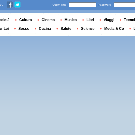
 su
Username
Password
ocietà
Cultura
Cinema
Musica
Libri
Viaggi
Tecnol
er Lei
Sesso
Cucina
Salute
Scienze
Media & Co