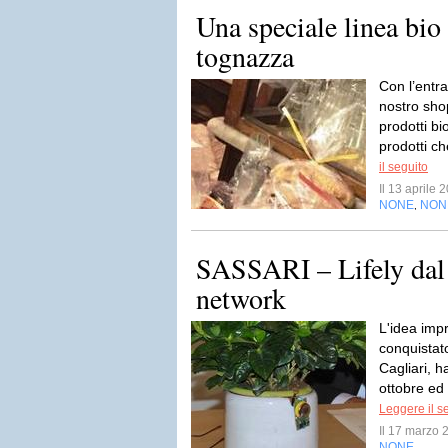
Una speciale linea bio 
tognazza
Con l’entr
nostro sho
prodotti bio
prodotti ch
il seguito
Il 13 aprile
NONE
NON
,
SASSARI – Lifely dal 
network
L'idea imp
conquistat
Cagliari, h
ottobre ed è
Leggere il s
Il 17 marzo
NONE