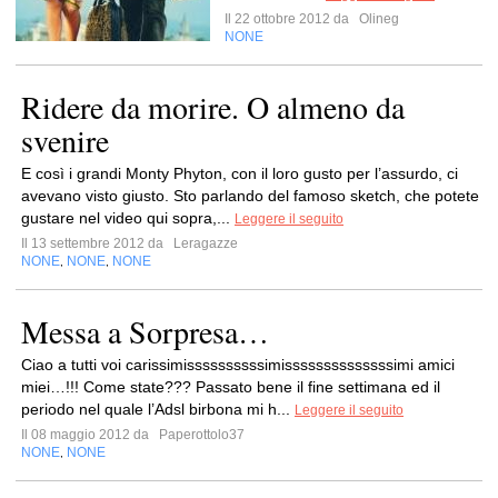
Il 22 ottobre 2012 da
Olineg
NONE
Ridere da morire. O almeno da
svenire
E così i grandi Monty Phyton, con il loro gusto per l’assurdo, ci
avevano visto giusto. Sto parlando del famoso sketch, che potete
gustare nel video qui sopra,...
Leggere il seguito
Il 13 settembre 2012 da
Leragazze
NONE
NONE
NONE
,
,
Messa a Sorpresa…
Ciao a tutti voi carissimissssssssssimissssssssssssssimi amici
miei…!!! Come state??? Passato bene il fine settimana ed il
periodo nel quale l’Adsl birbona mi h...
Leggere il seguito
Il 08 maggio 2012 da
Paperottolo37
NONE
NONE
,