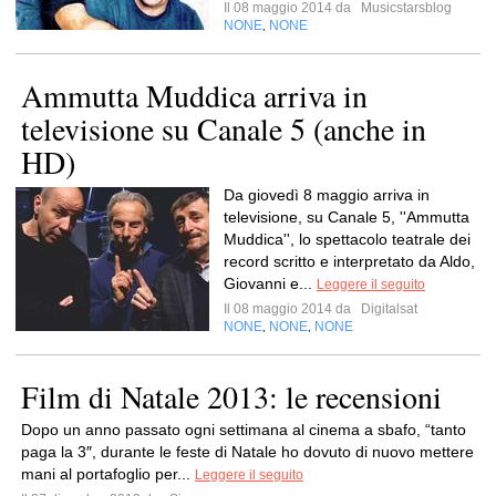
Il 08 maggio 2014 da
Musicstarsblog
NONE
NONE
,
Ammutta Muddica arriva in
televisione su Canale 5 (anche in
HD)
Da giovedì 8 maggio arriva in
televisione, su Canale 5, ''Ammutta
Muddica'', lo spettacolo teatrale dei
record scritto e interpretato da Aldo,
Giovanni e...
Leggere il seguito
Il 08 maggio 2014 da
Digitalsat
NONE
NONE
NONE
,
,
Film di Natale 2013: le recensioni
Dopo un anno passato ogni settimana al cinema a sbafo, “tanto
paga la 3″, durante le feste di Natale ho dovuto di nuovo mettere
mani al portafoglio per...
Leggere il seguito