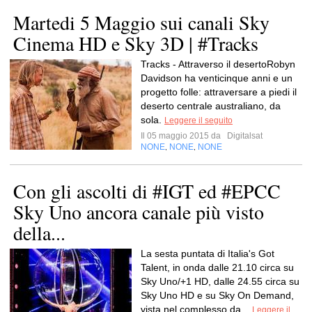
Martedi 5 Maggio sui canali Sky
Cinema HD e Sky 3D | #Tracks
Tracks - Attraverso il desertoRobyn
Davidson ha venticinque anni e un
progetto folle: attraversare a piedi il
deserto centrale australiano, da
sola.
Leggere il seguito
Il 05 maggio 2015 da
Digitalsat
NONE
NONE
NONE
,
,
Con gli ascolti di #IGT ed #EPCC
Sky Uno ancora canale più visto
della...
La sesta puntata di Italia's Got
Talent, in onda dalle 21.10 circa su
Sky Uno/+1 HD, dalle 24.55 circa su
Sky Uno HD e su Sky On Demand,
vista nel complesso da...
Leggere il