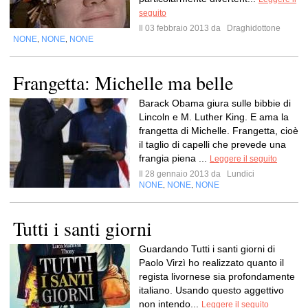
seguito
Il 03 febbraio 2013 da
Draghidottone
NONE
NONE
NONE
,
,
Frangetta: Michelle ma belle
Barack Obama giura sulle bibbie di
Lincoln e M. Luther King. E ama la
frangetta di Michelle. Frangetta, cioè
il taglio di capelli che prevede una
frangia piena ...
Leggere il seguito
Il 28 gennaio 2013 da
Lundici
NONE
NONE
NONE
,
,
Tutti i santi giorni
Guardando Tutti i santi giorni di
Paolo Virzì ho realizzato quanto il
regista livornese sia profondamente
italiano. Usando questo aggettivo
non intendo...
Leggere il seguito