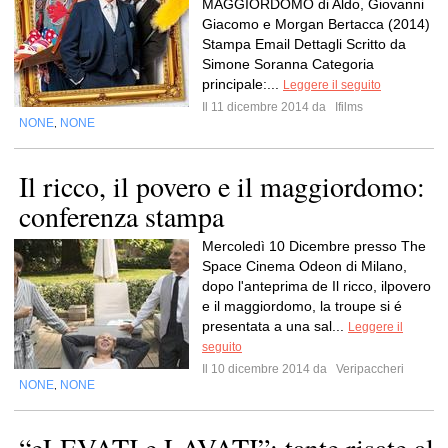
MAGGIORDOMO di Aldo, Giovanni
Giacomo e Morgan Bertacca (2014)
Stampa Email Dettagli Scritto da
Simone Soranna Categoria
principale:...
Leggere il seguito
Il 11 dicembre 2014 da
Ifilms
NONE
NONE
,
Il ricco, il povero e il maggiordomo:
conferenza stampa
Mercoledì 10 Dicembre presso The
Space Cinema Odeon di Milano,
dopo l'anteprima de Il ricco, ilpovero
e il maggiordomo, la troupe si é
presentata a una sal...
Leggere il
seguito
Il 10 dicembre 2014 da
Veripaccheri
NONE
NONE
,