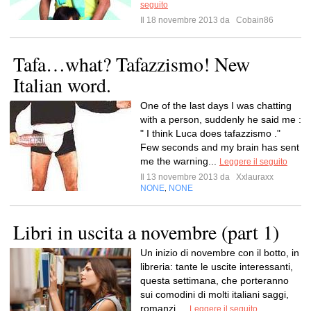
seguito
Il 18 novembre 2013 da
Cobain86
Tafa…what? Tafazzismo! New
Italian word.
One of the last days I was chatting
with a person, suddenly he said me :
" I think Luca does tafazzismo ."
Few seconds and my brain has sent
me the warning...
Leggere il seguito
Il 13 novembre 2013 da
Xxlauraxx
NONE
NONE
,
Libri in uscita a novembre (part 1)
Un inizio di novembre con il botto, in
libreria: tante le uscite interessanti,
questa settimana, che porteranno
sui comodini di molti italiani saggi,
romanzi,...
Leggere il seguito