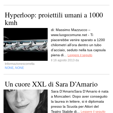
Hyperloop: proiettili umani a 1000
kmh
di: Massimo Mazzucco –
www.luogocomune.net - Ti
piacerebbe venire sparato a 1200
chilometri all’ora dentro un tubo
d’acciaio, seduto nella tua capsula
piena di...
Leggere il seguito
Il 16 agosto 2013 da
Informazionescorretta
NONE
NONE
,
Un cuore XXL di Sara D’Amario
Sara D’AmarioSara D’Amario è nata
a Moncalieri. Dopo aver conseguito
la laurea in lettere, si è diplomata
presso la Scuola per Attori del
Teatro Stabile di...
Leggere il seguito