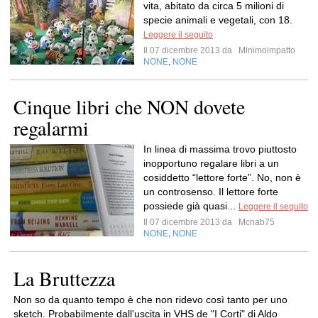
vita, abitato da circa 5 milioni di
specie animali e vegetali, con 18.
Leggere il seguito
Il 07 dicembre 2013 da
Minimoimpatto
NONE
NONE
,
Cinque libri che NON dovete
regalarmi
In linea di massima trovo piuttosto
inopportuno regalare libri a un
cosiddetto “lettore forte”. No, non è
un controsenso. Il lettore forte
possiede già quasi...
Leggere il seguito
Il 07 dicembre 2013 da
Mcnab75
NONE
NONE
,
La Bruttezza
Non so da quanto tempo è che non ridevo così tanto per uno
sketch. Probabilmente dall'uscita in VHS de "I Corti" di Aldo