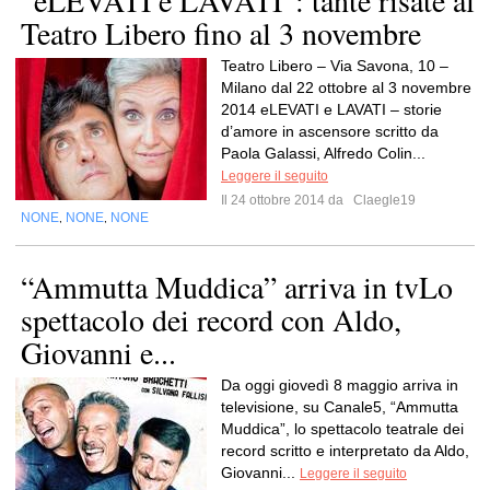
“eLEVATI e LAVATI”: tante risate al
Teatro Libero fino al 3 novembre
Teatro Libero – Via Savona, 10 –
Milano dal 22 ottobre al 3 novembre
2014 eLEVATI e LAVATI – storie
d’amore in ascensore scritto da
Paola Galassi, Alfredo Colin...
Leggere il seguito
Il 24 ottobre 2014 da
Claegle19
NONE
NONE
NONE
,
,
“Ammutta Muddica” arriva in tvLo
spettacolo dei record con Aldo,
Giovanni e...
Da oggi giovedì 8 maggio arriva in
televisione, su Canale5, “Ammutta
Muddica”, lo spettacolo teatrale dei
record scritto e interpretato da Aldo,
Giovanni...
Leggere il seguito