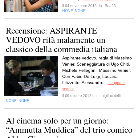
Il 04 novembre 2013 da
Bea23
NONE
NONE
,
Recensione: ASPIRANTE
VEDOVO rifà malamente un
classico della commedia italiana
Aspirante vedovo, regia di Massimo
Venier. Sceneggiatura di Ugo Chiti,
Michele Pellegrini, Massimo Venier.
Con Fabio De Luigi, Luciana
Litizzetto, Alessandro...
Leggere il
seguito
Il 09 ottobre 2013 da
Luigilocatelli
NONE
NONE
,
Al cinema solo per un giorno:
“Ammutta Muddica” del trio comico