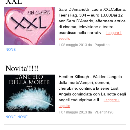
XXL
Sara D’AmarioUn cuore XXLCollana:
TeensPag. 304 – euro 13,00Dai 12
anniSara D’Amario, affermata attrice
di cinema, televisione e teatro
esordisce nella narrativ...
Leggere il
seguito
Il 08 maggio 2013 da
Pupottina
NONE
Novita'!!!!
Heather Killough - WaldenL’angelo
della morteVampiri, demoni,
cherubine, continua la serie Lost
Angels cominciata con La notte degli
angeli cadutiprima e Il...
Leggere il
seguito
Il 07 maggio 2013 da
Valentina90
NONE
NONE
,