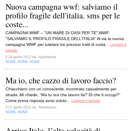
Nuova campagna wwf: salviamo il
profilo fragile dell'italia. sms per le
coste...
CAMPAGNA WWF – "UN MARE DI OASI PER TE" WWF:
"SALVIAMO IL PROFILO FRAGILE DELL'ITALIA" Al via la nuova
campagna WWF per tutelare tre preziosi tratti di costa...
Leggere il
seguito
Il 29 aprile 2012 da
Apietrarota
NONE
NONE
NONE
,
,
Ma io, che cazzo di lavoro faccio?
Chiacchiero con un conoscente, incontrato casualmente per
strada. Mi chiede, “Ma tu ora che lavoro fai? Di che ti occupi?”
Come prima risposta avrei voluto...
Leggere il seguito
Il 27 aprile 2012 da
Maxdejavu
NONE
NONE
,
Arriva Italo, l’alta velocità di