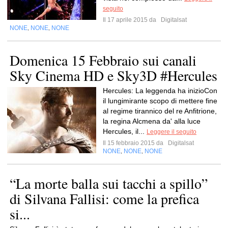
seguito
Il 17 aprile 2015 da
Digitalsat
NONE
NONE
NONE
,
,
Domenica 15 Febbraio sui canali
Sky Cinema HD e Sky3D #Hercules
Hercules: La leggenda ha inizioCon
il lungimirante scopo di mettere fine
al regime tirannico del re Anfitrione,
la regina Alcmena da' alla luce
Hercules, il...
Leggere il seguito
Il 15 febbraio 2015 da
Digitalsat
NONE
NONE
NONE
,
,
“La morte balla sui tacchi a spillo”
di Silvana Fallisi: come la prefica
si...