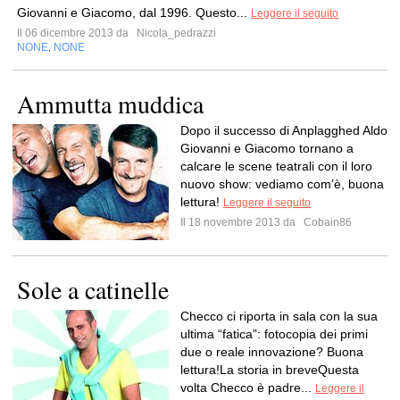
Giovanni e Giacomo, dal 1996. Questo...
Leggere il seguito
Il 06 dicembre 2013 da
Nicola_pedrazzi
NONE
NONE
,
Ammutta muddica
Dopo il successo di Anplagghed Aldo
Giovanni e Giacomo tornano a
calcare le scene teatrali con il loro
nuovo show: vediamo com’è, buona
lettura!
Leggere il seguito
Il 18 novembre 2013 da
Cobain86
Sole a catinelle
Checco ci riporta in sala con la sua
ultima “fatica”: fotocopia dei primi
due o reale innovazione? Buona
lettura!La storia in breveQuesta
volta Checco è padre...
Leggere il