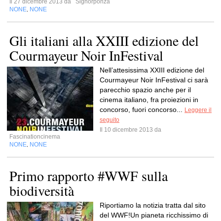
Il 27 dicembre 2013 da
Signorponza
NONE
NONE
,
Gli italiani alla XXIII edizione del
Courmayeur Noir InFestival
Nell’attesissima XXIII edizione del
Courmayeur Noir InFestival ci sarà
parecchio spazio anche per il
cinema italiano, fra proiezioni in
concorso, fuori concorso...
Leggere il
seguito
Il 10 dicembre 2013 da
Fascinationcinema
NONE
NONE
,
Primo rapporto #WWF sulla
biodiversità
Riportiamo la notizia tratta dal sito
del WWF!Un pianeta ricchissimo di