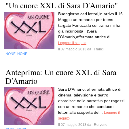
"Un cuore XXL di Sara D'Amario"
Buongiorno cari lettori,in arrivo il 16
Maggio un romanzo per teens
targato Fanucci,la cui trama mi ha
già incuriosita =)Sara
D'Amario,affermata attrice di...
Leggere il seguito
Il 07 maggio 2013 da
Franci
NONE
NONE
,
Anteprima: Un cuore XXL di Sara
D’Amario
Sara D’Amario, affermata attrice di
cinema, televisione e teatro
esordisce nella narrativa per ragazzi
con un romanzo che conduce i
lettori alla scoperta del...
Leggere il
seguito
Il 07 maggio 2013 da
Roryone