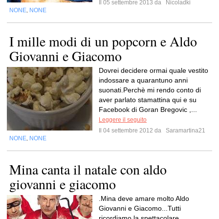
Il 05 settembre 2013 da
Nicoladki
NONE
NONE
,
I mille modi di un popcorn e Aldo
Giovanni e Giacomo
Dovrei decidere ormai quale vestito
indossare a quarantuno anni
suonati.Perchè mi rendo conto di
aver parlato stamattina qui e su
Facebook di Goran Bregovic ,...
Leggere il seguito
Il 04 settembre 2012 da
Saramartina21
NONE
NONE
,
Mina canta il natale con aldo
giovanni e giacomo
.Mina deve amare molto Aldo
Giovanni e Giacomo...Tutti
ricordiamo la spettacolare