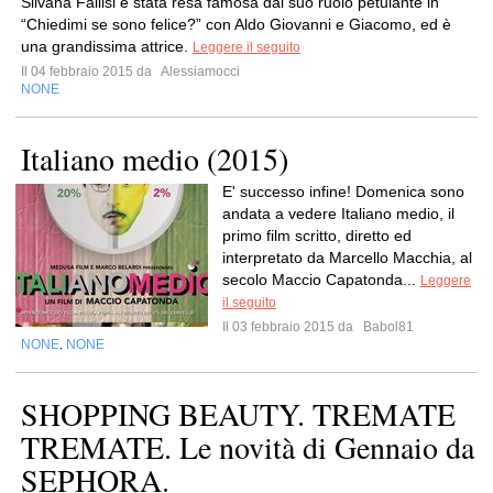
Silvana Fallisi è stata resa famosa dal suo ruolo petulante in
“Chiedimi se sono felice?” con Aldo Giovanni e Giacomo, ed è
una grandissima attrice.
Leggere il seguito
Il 04 febbraio 2015 da
Alessiamocci
NONE
Italiano medio (2015)
E' successo infine! Domenica sono
andata a vedere Italiano medio, il
primo film scritto, diretto ed
interpretato da Marcello Macchia, al
secolo Maccio Capatonda...
Leggere
il seguito
Il 03 febbraio 2015 da
Babol81
NONE
NONE
,
SHOPPING BEAUTY. TREMATE
TREMATE. Le novità di Gennaio da
SEPHORA.