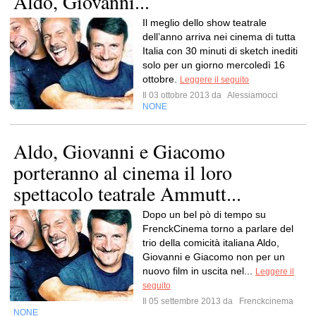
Aldo, Giovanni...
Il meglio dello show teatrale
dell’anno arriva nei cinema di tutta
Italia con 30 minuti di sketch inediti
solo per un giorno mercoledì 16
ottobre.
Leggere il seguito
Il 03 ottobre 2013 da
Alessiamocci
NONE
Aldo, Giovanni e Giacomo
porteranno al cinema il loro
spettacolo teatrale Ammutt...
Dopo un bel pò di tempo su
FrenckCinema torno a parlare del
trio della comicità italiana Aldo,
Giovanni e Giacomo non per un
nuovo film in uscita nel...
Leggere il
seguito
Il 05 settembre 2013 da
Frenckcinema
NONE