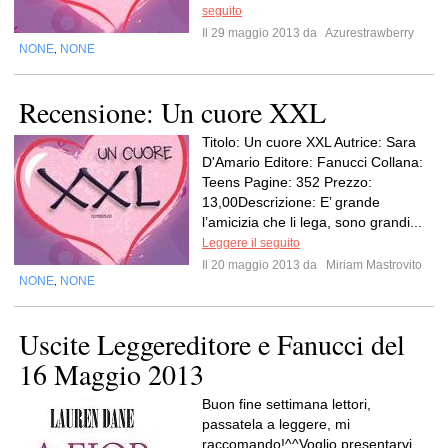
seguito
Il 29 maggio 2013 da
Azurestrawberry
NONE
NONE
,
Recensione: Un cuore XXL
Titolo: Un cuore XXL Autrice: Sara
D'Amario Editore: Fanucci Collana:
Teens Pagine: 352 Prezzo:
13,00Descrizione: E’ grande
l’amicizia che li lega, sono grandi...
Leggere il seguito
Il 20 maggio 2013 da
Miriam Mastrovito
NONE
NONE
,
Uscite Leggereditore e Fanucci del
16 Maggio 2013
Buon fine settimana lettori,
passatela a leggere, mi
raccomando!^^Voglio presentarvi