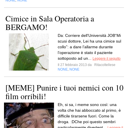
NONE
NONE
,
Cimice in Sala Operatoria a
BERGAMO!
Da: Corriere dell'Università JOB“Mi
scusi dottore, Lei ha una cimice sul
collo”: a dare l’allarme durante
l’operazione è stato il paziente
sottoposto ad un...
Leggere il seguito
Il 27 febbraio 2013 da
Ritacoltellese
NONE
NONE
,
[MEME] Punire i tuoi nemici con 10
film orribili!
Eh, si sa, i meme sono così: una
volta che hai abboccato al primo, è
difficile tirarsene fuori. Come la
droga. :DChe poi questo sembri
particolarmente divertent...
Leggere il