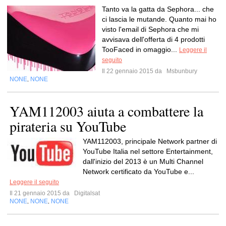
Tanto va la gatta da Sephora... che
ci lascia le mutande. Quanto mai ho
visto l'email di Sephora che mi
avvisava dell'offerta di 4 prodotti
TooFaced in omaggio...
Leggere il
seguito
Il 22 gennaio 2015 da
Msbunbury
NONE
NONE
,
YAM112003 aiuta a combattere la
pirateria su YouTube
YAM112003, principale Network partner di
YouTube Italia nel settore Entertainment,
dall'inizio del 2013 è un Multi Channel
Network certificato da YouTube e...
Leggere il seguito
Il 21 gennaio 2015 da
Digitalsat
NONE
NONE
NONE
,
,