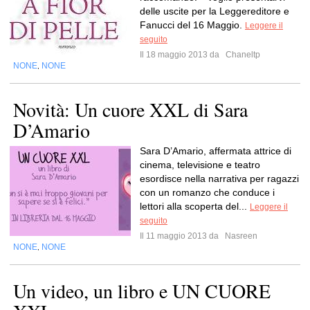
delle uscite per la Leggereditore e
Fanucci del 16 Maggio.
Leggere il
seguito
Il 18 maggio 2013 da
Chaneltp
NONE
NONE
,
Novità: Un cuore XXL di Sara
D’Amario
Sara D’Amario, affermata attrice di
cinema, televisione e teatro
esordisce nella narrativa per ragazzi
con un romanzo che conduce i
lettori alla scoperta del...
Leggere il
seguito
Il 11 maggio 2013 da
Nasreen
NONE
NONE
,
Un video, un libro e UN CUORE