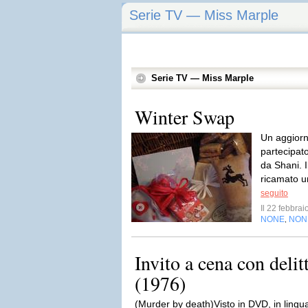
Serie TV — Miss Marple
Serie TV — Miss Marple
Winter Swap
Un aggiorn
partecipat
da Shani. I
ricamato un
seguito
Il 22 febbra
NONE
NON
,
Invito a cena con deli
(1976)
(Murder by death)Visto in DVD, in lingua 