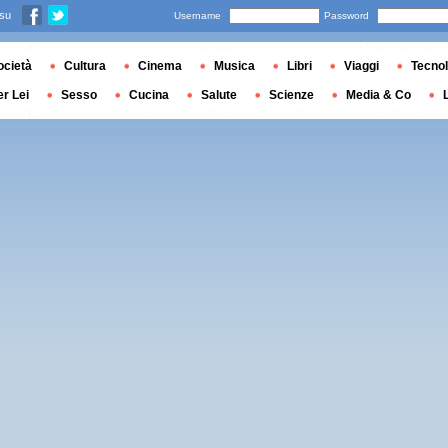
 su
Username
Password
ocietà
Cultura
Cinema
Musica
Libri
Viaggi
Tecnol
er Lei
Sesso
Cucina
Salute
Scienze
Media & Co