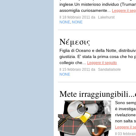
inglese.Un misterioso individuo (Truman 
assomiglia curiosamente...
Leggere il seg
Il 18 febbraio 2011 da
Lakehurst
NONE
NONE
,
Nέμεσις
Figlia di Oceano e della Notte, distribui
giustizia. E' stata la prima cosa che ho 
collegio che...
Leggere il seguito
Il 15 febbraio 2011 da
Sandalialsole
NONE
Mete irraggiungibili...
Sono sempr
è investig
rivelazion
non salta s
Leggere il s
Il 03 febbra