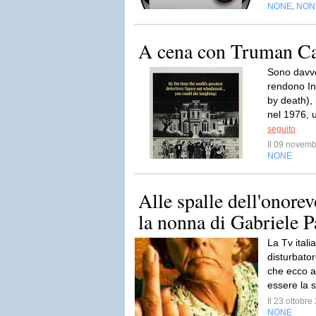
NONE
NON
,
A cena con Truman Ca
Sono davve
rendono In
by death), 
nel 1976, u
seguito
Il 09 novem
NONE
Alle spalle dell'onore
la nonna di Gabriele P
La Tv itali
disturbator
che ecco a
essere la 
Il 23 ottobr
NONE