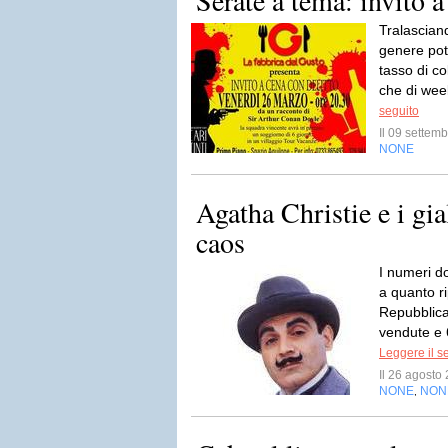
Serate a tema: invito a
Tralasciand
genere potr
tasso di co
che di wee
seguito
Il 09 sette
NONE
Agatha Christie e i gia
caos
I numeri d
a quanto ri
Repubblica:
vendute e 6
Leggere il s
Il 26 agost
NONE
NON
,