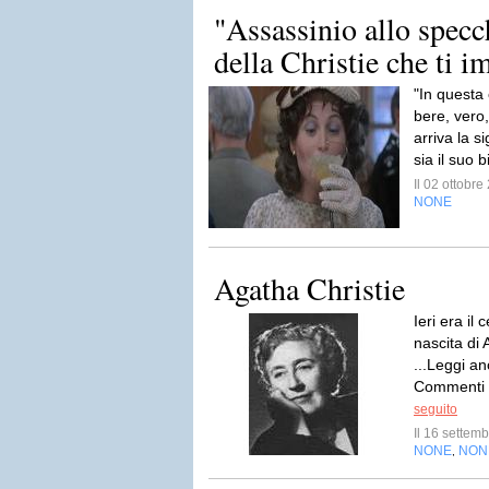
"Assassinio allo specch
della Christie che ti im
"In questa
bere, vero
arriva la 
sia il suo 
Il 02 ottobr
NONE
Agatha Christie
Ieri era il
nascita di 
...Leggi an
Commenti T
seguito
Il 16 sette
NONE
NON
,