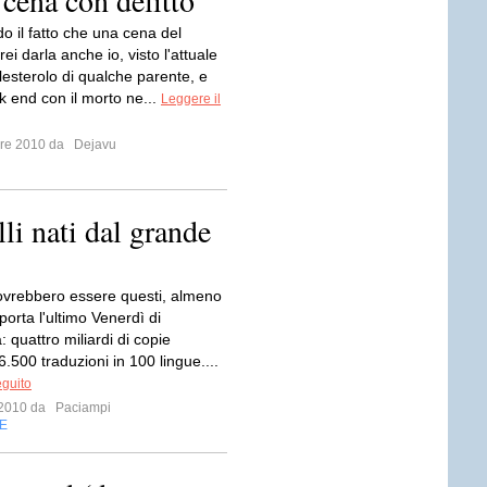
 cena con delitto
o il fatto che una cena del
ei darla anche io, visto l'attuale
lesterolo di qualche parente, e
k end con il morto ne...
Leggere il
mbre 2010 da
Dejavu
lli nati dal grande
ovrebbero essere questi, almeno
porta l'ultimo Venerdì di
 quattro miliardi di copie
.500 traduzioni in 100 lingue....
eguito
o 2010 da
Paciampi
E