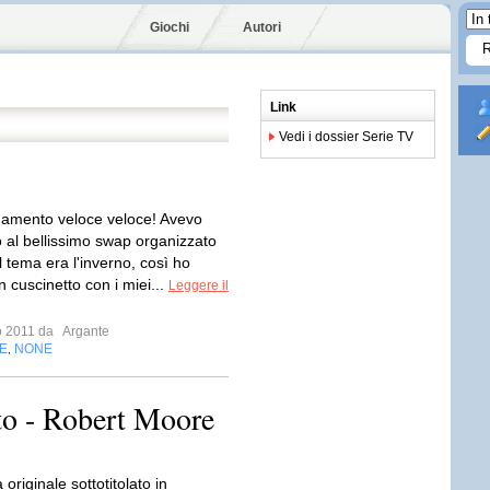
Giochi
Autori
Link
Vedi i dossier Serie TV
amento veloce veloce! Avevo
o al bellissimo swap organizzato
l tema era l'inverno, così ho
 cuscinetto con i miei...
Leggere il
io 2011 da
Argante
E
NONE
,
tto - Robert Moore
originale sottotitolato in