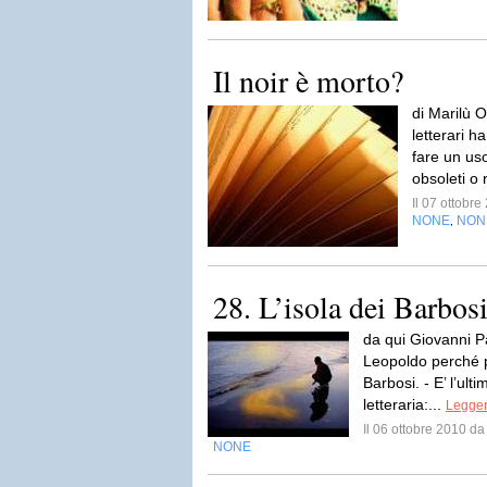
Il noir è morto?
di Marilù O
letterari 
fare un uso
obsoleti o r
Il 07 ottobr
NONE
NON
,
28. L’isola dei Barbos
da qui Giovanni P
Leopoldo perché p
Barbosi. - E’ l’ult
letteraria:...
Legger
Il 06 ottobre 2010 d
NONE