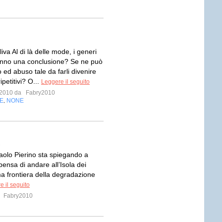
liva Al di là delle mode, i generi
hanno una conclusione? Se ne può
 ed abuso tale da farli divenire
ipetitivi? O...
Leggere il seguito
e 2010 da
Fabry2010
E
NONE
,
i
aolo Pierino sta spiegando a
ensa di andare all’Isola dei
ima frontiera della degradazione
e il seguito
a
Fabry2010