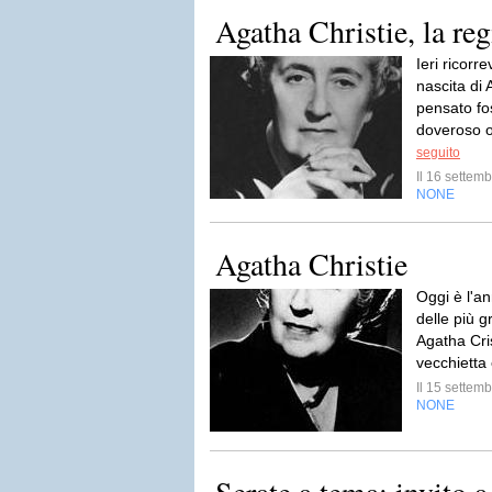
Agatha Christie, la reg
Ieri ricorr
nascita di 
pensato fo
doveroso o
seguito
Il 16 sette
NONE
Agatha Christie
Oggi è l'an
delle più gr
Agatha Cri
vecchietta
Il 15 sette
NONE