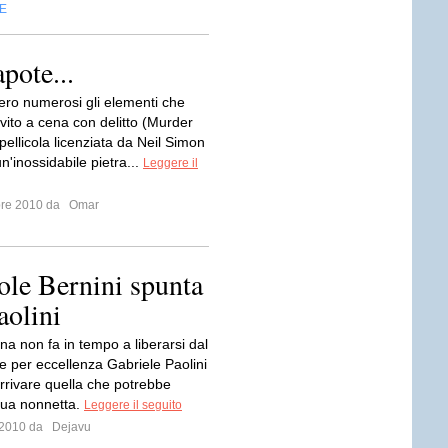
E
pote...
ro numerosi gli elementi che
vito a cena con delitto (Murder
pellicola licenziata da Neil Simon
n'inossidabile pietra...
Leggere il
bre 2010 da
Omar
vole Bernini spunta
aolini
ana non fa in tempo a liberarsi dal
e per eccellenza Gabriele Paolini
rrivare quella che potrebbe
sua nonnetta.
Leggere il seguito
e 2010 da
Dejavu