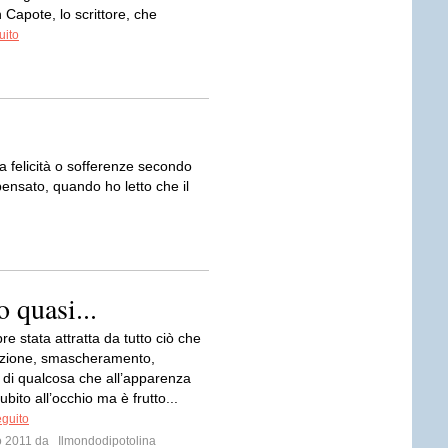
Capote, lo scrittore, che
uito
va felicità o sofferenze secondo
pensato, quando ho letto che il
o quasi...
e stata attratta da tutto ciò che
azione, smascheramento,
e di qualcosa che all’apparenza
ubito all’occhio ma è frutto...
eguito
io 2011 da
Ilmondodipotolina