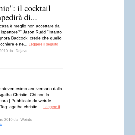
io": il cocktail
pedirà di...
 casa è meglio non accettare da
, ispettore?" Jason Rudd "Intanto
signora Badcock, crede che quello
bicchiere e ne...
Leggere il seguito
e 2010 da
Dejavu
 centoventesimo anniversario dalla
Agatha Christie. Chi non la
cora | Pubblicato da weirde |
ag: agatha christie ...
Leggere il
mbre 2010 da
Weirde
E