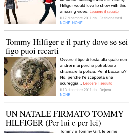
Hilfiger would love to show with this
amazing video.
Leggere il seguito
Il 17 dicembre 2011 da
Fashionestasi
NONE
NONE
,
Tommy Hilfiger e il party dove se sei
figo puoi recarti
Ovvero il tipo di festa alla quale non
andrei mai perché potrebbero
chiamare la polizia. Per il baccano?
No, perché t'è scappata una
scureggia...
Leggere il seguito
Il 13 dicembre 2011 da
Dejavu
NONE
UN NATALE FIRMATO TOMMY
HILFIGER (Per lui e per lei)
Tommy e Tommy Girl, le prime