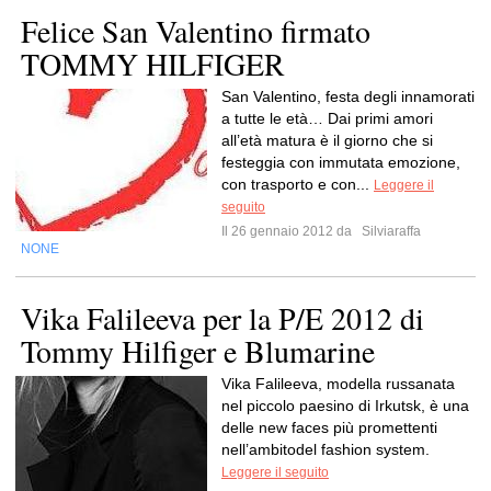
Felice San Valentino firmato
TOMMY HILFIGER
San Valentino, festa degli innamorati
a tutte le età… Dai primi amori
all’età matura è il giorno che si
festeggia con immutata emozione,
con trasporto e con...
Leggere il
seguito
Il 26 gennaio 2012 da
Silviaraffa
NONE
Vika Falileeva per la P/E 2012 di
Tommy Hilfiger e Blumarine
Vika Falileeva, modella russanata
nel piccolo paesino di Irkutsk, è una
delle new faces più promettenti
nell’ambitodel fashion system.
Leggere il seguito