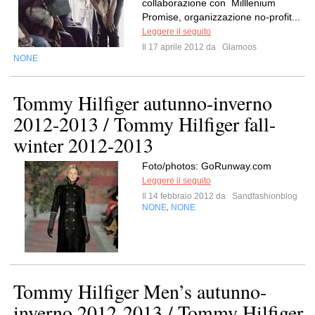
collaborazione con Milllenium
Promise, organizzazione no-profit...
Leggere il seguito
Il 17 aprile 2012 da
Glamoos
NONE
Tommy Hilfiger autunno-inverno
2012-2013 / Tommy Hilfiger fall-
winter 2012-2013
Foto/photos: GoRunway.com
Leggere il seguito
Il 14 febbraio 2012 da
Sandfashionblog
NONE
NONE
,
Tommy Hilfiger Men’s autunno-
inverno 2012-2013 / Tommy Hilfiger