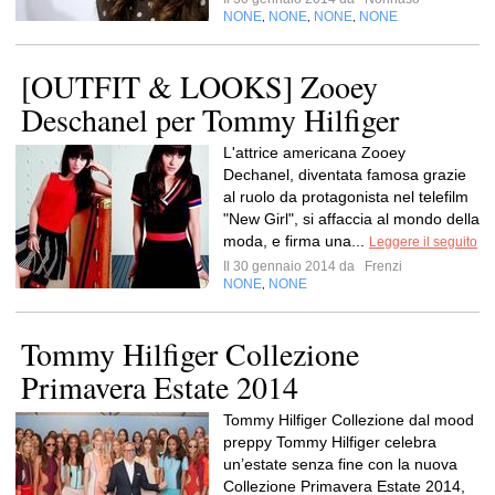
NONE
NONE
NONE
NONE
,
,
,
[OUTFIT & LOOKS] Zooey
Deschanel per Tommy Hilfiger
L'attrice americana Zooey
Dechanel, diventata famosa grazie
al ruolo da protagonista nel telefilm
"New Girl", si affaccia al mondo della
moda, e firma una...
Leggere il seguito
Il 30 gennaio 2014 da
Frenzi
NONE
NONE
,
Tommy Hilfiger Collezione
Primavera Estate 2014
Tommy Hilfiger Collezione dal mood
preppy Tommy Hilfiger celebra
un’estate senza fine con la nuova
Collezione Primavera Estate 2014,