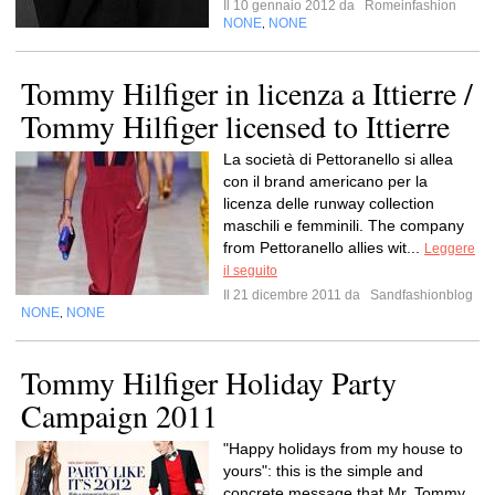
Il 10 gennaio 2012 da
Romeinfashion
NONE
NONE
,
Tommy Hilfiger in licenza a Ittierre /
Tommy Hilfiger licensed to Ittierre
La società di Pettoranello si allea
con il brand americano per la
licenza delle runway collection
maschili e femminili. The company
from Pettoranello allies wit...
Leggere
il seguito
Il 21 dicembre 2011 da
Sandfashionblog
NONE
NONE
,
Tommy Hilfiger Holiday Party
Campaign 2011
"Happy holidays from my house to
yours": this is the simple and
concrete message that Mr. Tommy