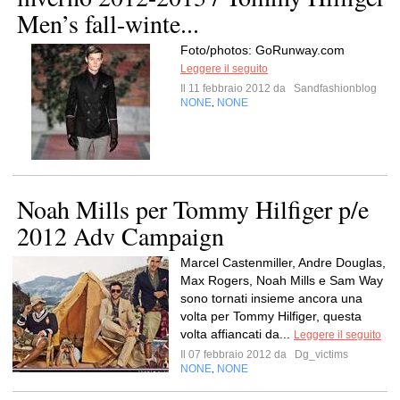
Men’s fall-winte...
Foto/photos: GoRunway.com
Leggere il seguito
Il 11 febbraio 2012 da
Sandfashionblog
NONE
NONE
,
Noah Mills per Tommy Hilfiger p/e
2012 Adv Campaign
Marcel Castenmiller, Andre Douglas,
Max Rogers, Noah Mills e Sam Way
sono tornati insieme ancora una
volta per Tommy Hilfiger, questa
volta affiancati da...
Leggere il seguito
Il 07 febbraio 2012 da
Dg_victims
NONE
NONE
,