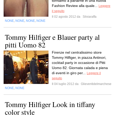
torniamo a parlarne in una nuova
Fashion Review alla quale...
Leggere
il seguito
Il 02 agosto 2012 da
Silviaraffa
NONE
NONE
NONE
NONE
,
,
,
Tommy Hilfiger e Blauer party al
pitti Uomo 82
Firenze nel centralissimo store
Tommy Hilfiger, in piazza Antinori,
cocktail party in occasione di Pitti
Uomo 82. Giornata calada e piena
di eventi in giro per...
Leggere il
seguito
Il 04 luglio 2012 da
Glieventidelmarchese
NONE
NONE
,
Tommy Hilfiger Look in tiffany
color style