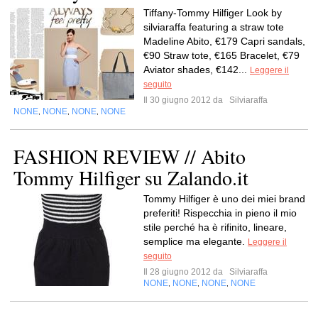
Tiffany-Tommy Hilfiger Look by
silviaraffa featuring a straw tote
Madeline Abito, €179 Capri sandals,
€90 Straw tote, €165 Bracelet, €79
Aviator shades, €142...
Leggere il
seguito
Il 30 giugno 2012 da
Silviaraffa
NONE
NONE
NONE
NONE
,
,
,
FASHION REVIEW // Abito
Tommy Hilfiger su Zalando.it
Tommy Hilfiger è uno dei miei brand
preferiti! Rispecchia in pieno il mio
stile perché ha è rifinito, lineare,
semplice ma elegante.
Leggere il
seguito
Il 28 giugno 2012 da
Silviaraffa
NONE
NONE
NONE
NONE
,
,
,