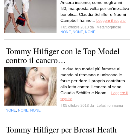
Ancora insieme, come negli anni
’80, ma questa volta per un’iniziativa
benefica: Claudia Schiffer e Naomi
Campbell hanno...
Leggere il seguito
Il 05 ottobre 2013 da
Metamorphose
NONE
NONE
NONE
,
,
Tommy Hilfiger con le Top Model
contro il cancro…
Le due top model più famose al
mondo si ritrovano e uniscono le
forze per dare il proprio contributo
alla lotta contro il cancro al seno…
Claudia Schiffer e Naom...
Leggere il
seguito
Il 05 ottobre 2013 da
Lefashionmama
NONE
NONE
NONE
,
,
Tommy Hilfiger per Breast Heath