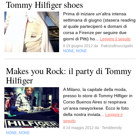
Tommy Hilfiger shoes
Prima di iniziare un'altra intensa
settimana di giugno (stasera reading
al quale parteciperò e domani di
corsa a Firenze per seguire due
giorni di Pitti) ho...
Leggere il seguito
Il 19 giugno 2012 da
Patriziafinuccigallo
NONE
NONE
,
Makes you Rock: il party di Tommy
Hilfiger
A Milano, la capitale della moda,
presso lo store di Tommy Hilfiger in
Corso Buenos Aires si respirava
un’area newyorkese. Ecco le foto
della nostra inviata...
Leggere il
seguito
Il 14 maggio 2012 da
Tenditrendy
NONE
NONE
,