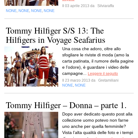
Il 03 aprile 2013 da
Silviaraffa
NONE
NONE
NONE
NONE
,
,
,
Tommy Hilfiger S/S 13: The
Hilfigers in Voyage Seafarius
Una cosa che adoro, oltre allo
sfogliare le riviste di moda (amo la
carta patinata, il rumore della pagine
e l'odore), è guardare i video delle
campagne...
Leggere il seguito
Il 23 marzo 2013 da
Gretamiliani
NONE
NONE
,
Tommy Hilfiger – Donna – parte 1.
Dopo aver dedicato questo post alla
collezione uomo potevo non farne
uno anche per quella femminile?
Vista l’alta qualità delle foto e i tempi