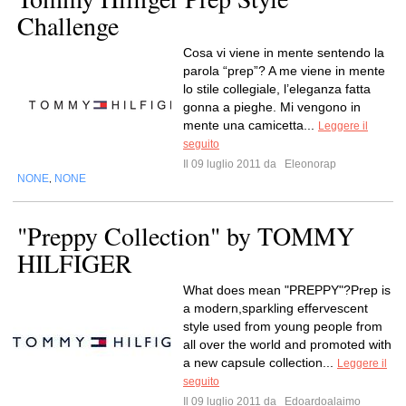
Challenge
Cosa vi viene in mente sentendo la
parola “prep”? A me viene in mente
lo stile collegiale, l’eleganza fatta
gonna a pieghe. Mi vengono in
mente una camicetta...
Leggere il
seguito
Il 09 luglio 2011 da
Eleonorap
NONE
NONE
,
"Preppy Collection" by TOMMY
HILFIGER
What does mean "PREPPY"?Prep is
a modern,sparkling effervescent
style used from young people from
all over the world and promoted with
a new capsule collection...
Leggere il
seguito
Il 09 luglio 2011 da
Edoardoalaimo