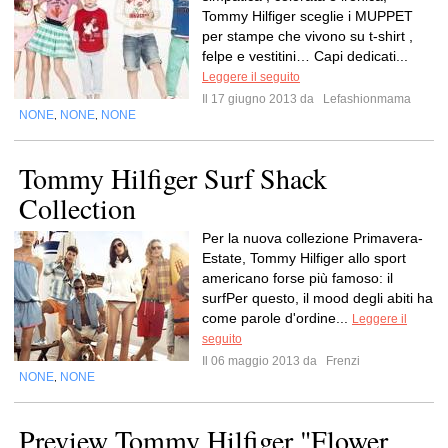
Tommy Hilfiger sceglie i MUPPET
per stampe che vivono su t-shirt ,
felpe e vestitini… Capi dedicati...
Leggere il seguito
Il 17 giugno 2013 da
Lefashionmama
NONE
NONE
NONE
,
,
Tommy Hilfiger Surf Shack
Collection
Per la nuova collezione Primavera-
Estate, Tommy Hilfiger allo sport
americano forse più famoso: il
surfPer questo, il mood degli abiti ha
come parole d'ordine...
Leggere il
seguito
Il 06 maggio 2013 da
Frenzi
NONE
NONE
,
Preview Tommy Hilfiger "Flower