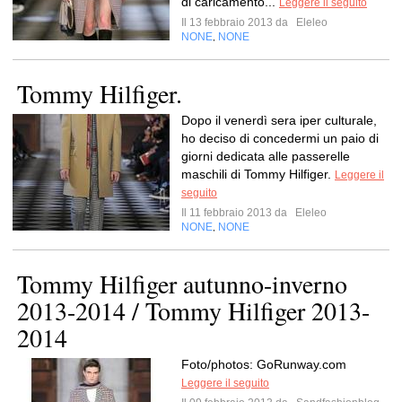
di caricamento...
Leggere il seguito
Il 13 febbraio 2013 da
Eleleo
NONE
NONE
,
Tommy Hilfiger.
Dopo il venerdì sera iper culturale,
ho deciso di concedermi un paio di
giorni dedicata alle passerelle
maschili di Tommy Hilfiger.
Leggere il
seguito
Il 11 febbraio 2013 da
Eleleo
NONE
NONE
,
Tommy Hilfiger autunno-inverno
2013-2014 / Tommy Hilfiger 2013-
2014
Foto/photos: GoRunway.com
Leggere il seguito