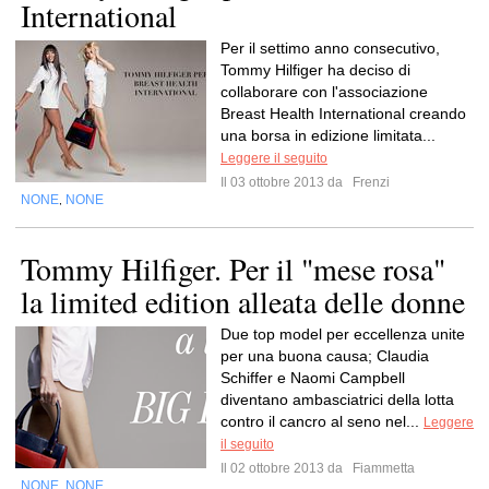
International
Per il settimo anno consecutivo,
Tommy Hilfiger ha deciso di
collaborare con l'associazione
Breast Health International creando
una borsa in edizione limitata...
Leggere il seguito
Il 03 ottobre 2013 da
Frenzi
NONE
NONE
,
Tommy Hilfiger. Per il "mese rosa"
la limited edition alleata delle donne
Due top model per eccellenza unite
per una buona causa; Claudia
Schiffer e Naomi Campbell
diventano ambasciatrici della lotta
contro il cancro al seno nel...
Leggere
il seguito
Il 02 ottobre 2013 da
Fiammetta
NONE
NONE
,