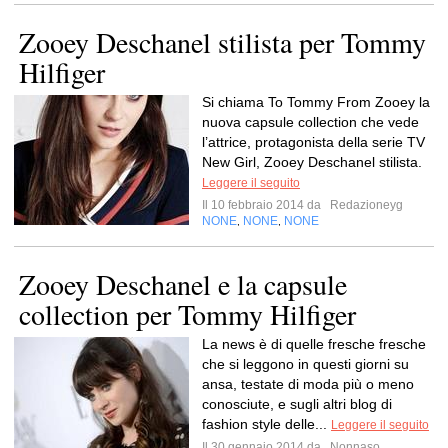
Zooey Deschanel stilista per Tommy
Hilfiger
Si chiama To Tommy From Zooey la
nuova capsule collection che vede
l’attrice, protagonista della serie TV
New Girl, Zooey Deschanel stilista.
Leggere il seguito
Il 10 febbraio 2014 da
Redazioneyg
NONE
NONE
NONE
,
,
Zooey Deschanel e la capsule
collection per Tommy Hilfiger
La news è di quelle fresche fresche
che si leggono in questi giorni su
ansa, testate di moda più o meno
conosciute, e sugli altri blog di
fashion style delle...
Leggere il seguito
Il 30 gennaio 2014 da
Nonnaso