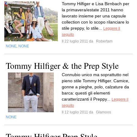
Tommy Hilfiger e Lisa Birnbach per
la primavera/estate 2011 hanno
lavorato insieme per una capsule
collection con lo scopo rilanciare lo
stile preppy, lo stile...
Leggere il
seguito
Il 22 luglio 2011 da
Robertam
NONE
NONE
,
Tommy Hilfiger & the Prep Style
Connubio unico ma soprattutto nel
pieno stile Tommy Hilfiger. Camice,
gonne a pieghe, polo, calzature da
barca: questi gli elementi
caratterizzanti il Preppy...
Leggere il
seguito
Il 12 luglio 2011 da
Glamoos
NONE
Tommy Hilfiger Prep Style