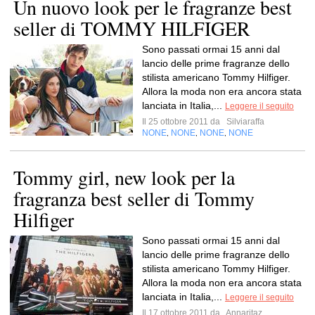
Un nuovo look per le fragranze best
seller di TOMMY HILFIGER
Sono passati ormai 15 anni dal
lancio delle prime fragranze dello
stilista americano Tommy Hilfiger.
Allora la moda non era ancora stata
lanciata in Italia,...
Leggere il seguito
Il 25 ottobre 2011 da
Silviaraffa
NONE
NONE
NONE
NONE
,
,
,
Tommy girl, new look per la
fragranza best seller di Tommy
Hilfiger
Sono passati ormai 15 anni dal
lancio delle prime fragranze dello
stilista americano Tommy Hilfiger.
Allora la moda non era ancora stata
lanciata in Italia,...
Leggere il seguito
Il 17 ottobre 2011 da
Annaritaz