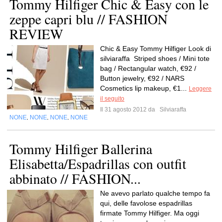
Tommy Hilfiger Chic & Easy con le
zeppe capri blu // FASHION
REVIEW
Chic & Easy Tommy Hilfiger Look di
silviaraffa Striped shoes / Mini tote
bag / Rectangular watch, €92 /
Button jewelry, €92 / NARS
Cosmetics lip makeup, €1...
Leggere
il seguito
Il 31 agosto 2012 da
Silviaraffa
NONE
NONE
NONE
NONE
,
,
,
Tommy Hilfiger Ballerina
Elisabetta/Espadrillas con outfit
abbinato // FASHION...
Ne avevo parlato qualche tempo fa
qui, delle favolose espadrillas
firmate Tommy Hilfiger. Ma oggi