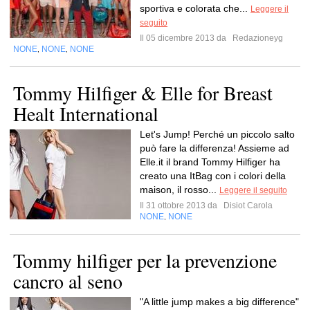
sportiva e colorata che...
Leggere il
seguito
Il 05 dicembre 2013 da
Redazioneyg
NONE
NONE
NONE
,
,
Tommy Hilfiger & Elle for Breast
Healt International
Let's Jump! Perché un piccolo salto
può fare la differenza! Assieme ad
Elle.it il brand Tommy Hilfiger ha
creato una ItBag con i colori della
maison, il rosso...
Leggere il seguito
Il 31 ottobre 2013 da
Disiot Carola
NONE
NONE
,
Tommy hilfiger per la prevenzione
cancro al seno
"A little jump makes a big difference"