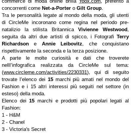
commerce di moda online brilla
Yoox.com
, preferito a
concorrenti come
Net-a-Porter
o
Gilt Group
.
Tra le personalità legate al mondo della moda, gli utenti
di CircleMe incoronano come regina nel periodo pre-
natalizio la stilista Britannica
Vivienne Westwood
,
seguita da altri due artisti di spicco, i Fotografi
Terry
Richardson
e
Annie Leibovitz
, che conquistano
rispettivamente la seconda e la terza posizione.
A parte le molte curiosità e dati che troverete
nelll’infografica realizzata da CircleMe sul tema:
(
www.circleme.com/activities/2230331
), qui di seguito
trovate l’elenco dei
15
marchi più amati nel mondo del
Fashion e i 15 altri interessi più seguiti nel settore (in
esteso) della moda.
Elenco dei
15
marchi e prodotti più popolari legati al
Fashion:
1 - H&M
2 - Chanel
3 - Victoria's Secret