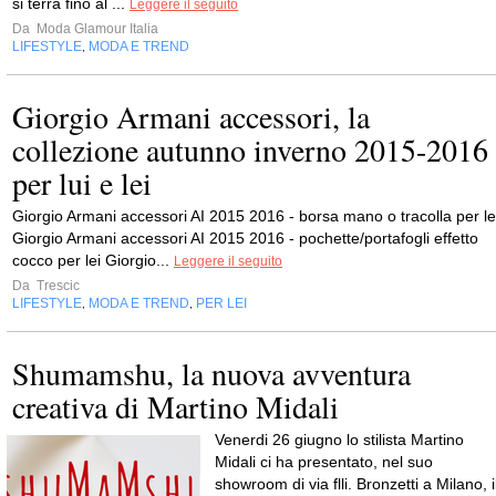
si terrà fino al ...
Leggere il seguito
Da
Moda Glamour Italia
LIFESTYLE
MODA E TREND
,
Giorgio Armani accessori, la
collezione autunno inverno 2015-2016
per lui e lei
Giorgio Armani accessori AI 2015 2016 - borsa mano o tracolla per le
Giorgio Armani accessori AI 2015 2016 - pochette/portafogli effetto
cocco per lei Giorgio...
Leggere il seguito
Da
Trescic
LIFESTYLE
MODA E TREND
PER LEI
,
,
Shumamshu, la nuova avventura
creativa di Martino Midali
Venerdi 26 giugno lo stilista Martino
Midali ci ha presentato, nel suo
showroom di via flli. Bronzetti a Milano, i