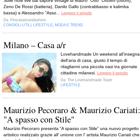
Sulle note live dal sapore vintage di Mauro "Otto" Ottolini (ottoni),
Zeno De Rossi (batteria), Danilo Gallo (contrabbasso e kalimba
bassa) e Alessandro "Asso...
Leggere il seguito
Da
Pescaralovesfashion
CONSIGLI UTILI
LIFESTYLE
MODA E TREND
,
,
Milano – Casa a/r
Lovehandmade Un weekend all’insegna
dell’aria di casa, giusto il tempo di
ritagliarmi una piccola oasi tra giornate
cittadine milanesi.
Leggere il seguito
Da
The Lovehandmade Team
LIFESTYLE
Maurizio Pecoraro & Maurizio Cariati
"A spasso con Stile"
Maurizio Pecoraro presenta “A spasso con Stile” una nuovo progetto
artistico realizzato grazie all' unione con l' artista Maurizio Cariati che