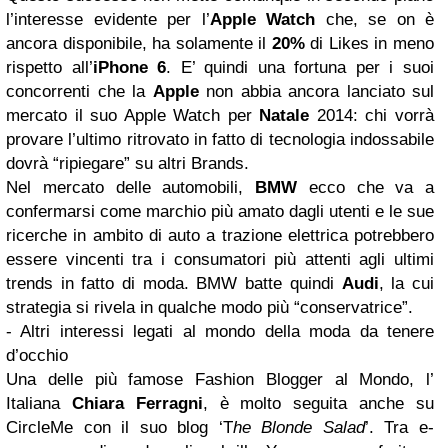
l’interesse evidente per l’
Apple Watch
che, se on è
ancora disponibile, ha solamente il
20%
di Likes in meno
rispetto all’
iPhone 6
. E’ quindi una fortuna per i suoi
concorrenti che la
Apple
non abbia ancora lanciato sul
mercato il suo Apple Watch per
Natale
2014: chi vorrà
provare l’ultimo ritrovato in fatto di tecnologia indossabile
dovrà “ripiegare” su altri Brands.
Nel mercato delle automobili,
BMW
ecco che va a
confermarsi come marchio più amato dagli utenti e le sue
ricerche in ambito di auto a trazione elettrica potrebbero
essere vincenti tra i consumatori più attenti agli ultimi
trends in fatto di moda. BMW batte quindi
Audi
, la cui
strategia si rivela in qualche modo più “conservatrice”.
- Altri interessi legati al mondo della moda da tenere
d’occhio
Una delle più famose Fashion Blogger al Mondo, l’
Italiana
Chiara Ferragni
, è molto seguita anche su
CircleMe con il suo blog ‘T
he Blonde Salad
’. Tra e-