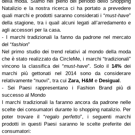
della moda. Siamo nel pieno del periodo dello Shopping
Natalizio e la nostra ricerca ci ha portato a prevedere
quali marchi e prodotti saranno considerati i “
must-have
”
della stagione, tra i quail alcuni legati all’arredamento e
agli accessori per la casa.
- I marchi tradizionali la fanno da padrone nel mercato
del “
fashion
”
Nel primo studio dei trend relativi al mondo della moda
che è stato realizzato da CircleMe, i marchi “tradizionali”
vincono la classifica dei “
must-have
”. Solo il
14%
dei
marchi più gettonati nel 2014 sono da considerare
relativamente “nuovi”, tra cui
Zara, H&M
e
Desigual
.
- Sei Paesi rappresentano i Fashion Brand più di
successo al Mondo
I marchi tradizionali la faranno ancora da padrone nelle
scelte dei consumatori durante lo shopping natalizio. Per
poter trovare il “
regalo perfetto
”, i seguenti marchi
prodotti in questi Paesi saranno le scelte preferite dei
consumatori: