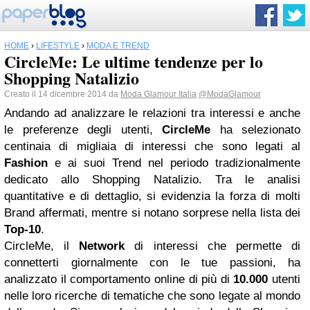
HOME
›
LIFESTYLE
›
MODA E TREND
CircleMe: Le ultime tendenze per lo
Shopping Natalizio
Creato il 14 dicembre 2014 da
Moda Glamour Italia
@ModaGlamour
Andando ad analizzare le relazioni tra interessi e anche
le preferenze degli utenti,
CircleMe
ha selezionato
centinaia di migliaia di interessi che sono legati al
Fashion
e ai suoi Trend nel periodo tradizionalmente
dedicato allo Shopping Natalizio. Tra le analisi
quantitative e di dettaglio, si evidenzia la forza di molti
Brand affermati, mentre si notano sorprese nella lista dei
Top-10
.
CircleMe, il
Network
di interessi che permette di
connetterti giornalmente con le tue passioni, ha
analizzato il comportamento online di più di
10.000
utenti
nelle loro ricerche di tematiche che sono legate al mondo