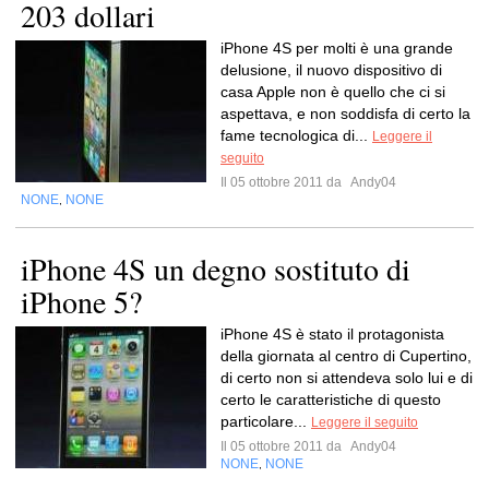
203 dollari
iPhone 4S per molti è una grande
delusione, il nuovo dispositivo di
casa Apple non è quello che ci si
aspettava, e non soddisfa di certo la
fame tecnologica di...
Leggere il
seguito
Il 05 ottobre 2011 da
Andy04
NONE
NONE
,
iPhone 4S un degno sostituto di
iPhone 5?
iPhone 4S è stato il protagonista
della giornata al centro di Cupertino,
di certo non si attendeva solo lui e di
certo le caratteristiche di questo
particolare...
Leggere il seguito
Il 05 ottobre 2011 da
Andy04
NONE
NONE
,