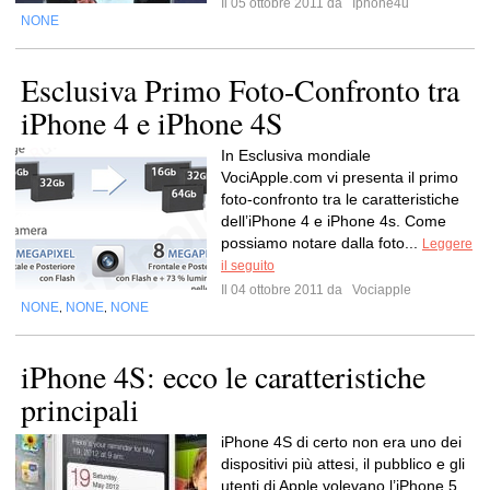
Il 05 ottobre 2011 da
Iphone4u
NONE
Esclusiva Primo Foto-Confronto tra
iPhone 4 e iPhone 4S
In Esclusiva mondiale
VociApple.com vi presenta il primo
foto-confronto tra le caratteristiche
dell’iPhone 4 e iPhone 4s. Come
possiamo notare dalla foto...
Leggere
il seguito
Il 04 ottobre 2011 da
Vociapple
NONE
NONE
NONE
,
,
iPhone 4S: ecco le caratteristiche
principali
iPhone 4S di certo non era uno dei
dispositivi più attesi, il pubblico e gli
utenti di Apple volevano l’iPhone 5 ,