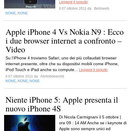
Leggere il seguito
Il 07 ottobre 2011 da
Belloweb
NONE
NONE
,
Apple iPhone 4 Vs Nokia N9 : Ecco
i due browser internet a confronto –
Video
Su l’iPhone 4 troviamo Safari, uno dei più collaudati browser
internet presente, oltre che su dispositivi mobili come iPhone,
iPod Touch e iPad anche su compute...
Leggere il seguito
Il 07 ottobre 2011 da
Allmobileworld
NONE
NONE
NONE
,
,
Niente iPhone 5: Apple presenta il
nuovo iPhone 4S
Di Nicola Carmignani il 5 ottobre |
ore 09 : 14 AM Anche se i keynote di
Apple sono sempre unici ed