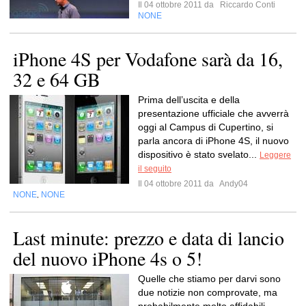
Il 04 ottobre 2011 da
Riccardo Conti
NONE
iPhone 4S per Vodafone sarà da 16,
32 e 64 GB
Prima dell’uscita e della
presentazione ufficiale che avverrà
oggi al Campus di Cupertino, si
parla ancora di iPhone 4S, il nuovo
dispositivo è stato svelato...
Leggere
il seguito
Il 04 ottobre 2011 da
Andy04
NONE
NONE
,
Last minute: prezzo e data di lancio
del nuovo iPhone 4s o 5!
Quelle che stiamo per darvi sono
due notizie non comprovate, ma