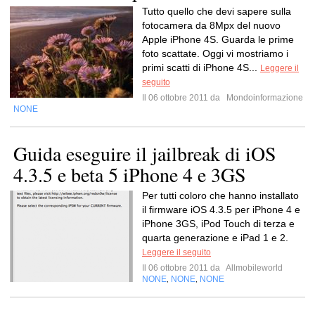
Tutto quello che devi sapere sulla
fotocamera da 8Mpx del nuovo
Apple iPhone 4S. Guarda le prime
foto scattate. Oggi vi mostriamo i
primi scatti di iPhone 4S...
Leggere il
seguito
Il 06 ottobre 2011 da
Mondoinformazione
NONE
Guida eseguire il jailbreak di iOS
4.3.5 e beta 5 iPhone 4 e 3GS
Per tutti coloro che hanno installato
il firmware iOS 4.3.5 per iPhone 4 e
iPhone 3GS, iPod Touch di terza e
quarta generazione e iPad 1 e 2.
Leggere il seguito
Il 06 ottobre 2011 da
Allmobileworld
NONE
NONE
NONE
,
,