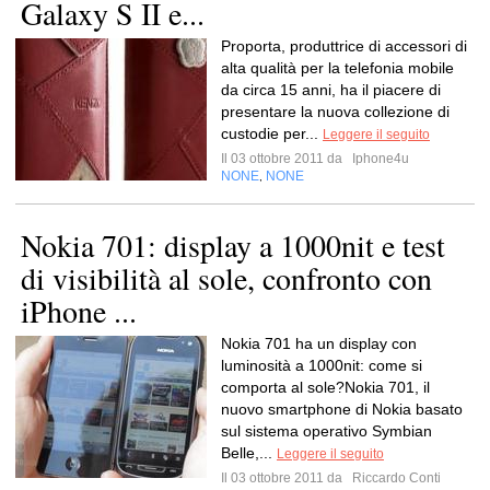
Galaxy S II e...
Proporta, produttrice di accessori di
alta qualità per la telefonia mobile
da circa 15 anni, ha il piacere di
presentare la nuova collezione di
custodie per...
Leggere il seguito
Il 03 ottobre 2011 da
Iphone4u
NONE
NONE
,
Nokia 701: display a 1000nit e test
di visibilità al sole, confronto con
iPhone ...
Nokia 701 ha un display con
luminosità a 1000nit: come si
comporta al sole?Nokia 701, il
nuovo smartphone di Nokia basato
sul sistema operativo Symbian
Belle,...
Leggere il seguito
Il 03 ottobre 2011 da
Riccardo Conti