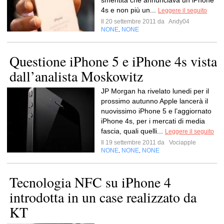
smentita che annunciava un iPhone
4s e non più un...
Leggere il seguito
Il 20 settembre 2011 da
Andy04
NONE
NONE
,
Questione iPhone 5 e iPhone 4s vista
dall’analista Moskowitz
JP Morgan ha rivelato lunedi per il
prossimo autunno Apple lancerà il
nuovissimo iPhone 5 e l’aggiornato
iPhone 4s, per i mercati di media
fascia, quali quelli...
Leggere il seguito
Il 19 settembre 2011 da
Vociapple
NONE
NONE
NONE
,
,
Tecnologia NFC su iPhone 4
introdotta in un case realizzato da
KT