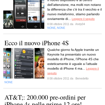
Il nuovo dispositivo è al centro
dell’attenzione, ma molti non notano
la differenza che c’è tra il vecchio e il
nuovo melafonino, stiamo parlando
ovviamente di...
Leggere il seguito
Il 08 ottobre 2011 da
Andy04
NONE
NONE
,
Ecco il nuovo iPhone 4S
Qualche giorno fa Apple tramite un
Keynote ha presentato un nuovo
modello di iPhone, l’iPhone 4S che
esteticamente è uguale a l’attuale
modello di iPhone 4 ma...
Leggere il
seguito
Il 08 ottobre 2011 da
Benedetto
NONE
AT&T;: 200.000 pre-ordini per
iPhone 4s nelle prime 12 ore!