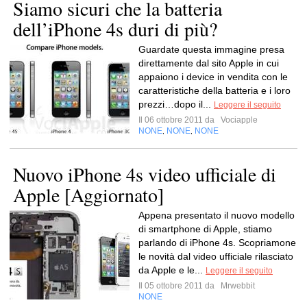
Siamo sicuri che la batteria
dell’iPhone 4s duri di più?
Guardate questa immagine presa
direttamente dal sito Apple in cui
appaiono i device in vendita con le
caratteristiche della batteria e i loro
prezzi…dopo il...
Leggere il seguito
Il 06 ottobre 2011 da
Vociapple
NONE
NONE
NONE
,
,
Nuovo iPhone 4s video ufficiale di
Apple [Aggiornato]
Appena presentato il nuovo modello
di smartphone di Apple, stiamo
parlando di iPhone 4s. Scopriamone
le novità dal video ufficiale rilasciato
da Apple e le...
Leggere il seguito
Il 05 ottobre 2011 da
Mrwebbit
NONE