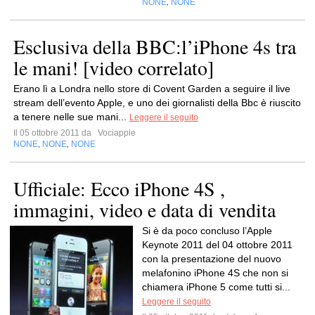
NONE
NONE
,
Esclusiva della BBC:l’iPhone 4s tra
le mani! [video correlato]
Erano lì a Londra nello store di Covent Garden a seguire il live
stream dell’evento Apple, e uno dei giornalisti della Bbc è riuscito
a tenere nelle sue mani...
Leggere il seguito
Il 05 ottobre 2011 da
Vociapple
NONE
NONE
NONE
,
,
Ufficiale: Ecco iPhone 4S ,
immagini, video e data di vendita
Si è da poco concluso l’Apple
Keynote 2011 del 04 ottobre 2011
con la presentazione del nuovo
melafonino iPhone 4S che non si
chiamera iPhone 5 come tutti si...
Leggere il seguito