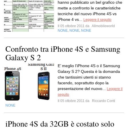
hanno pubblicato un bel grafico che
mette a confronto le caratteristiche
tecniche del nuovo iPhone 4S vs
iPhone 4 vs...
Leggere il seguito
Il 05 ottobre 2011 da
Allmobileworld
NONE
NONE
NONE
,
,
Confronto tra iPhone 4S e Samsung
Galaxy S 2
E’ meglio l’iPhone 4S o il Samsung
Galaxy S 2? Questa è la domanda
che tantissimi utenti si stanno
facendo, soprattutto dopo la
presentazione del nuovo...
Leggere il
seguito
Il 05 ottobre 2011 da
Riccardo Conti
NONE
iPhone 4S da 32GB è costato solo