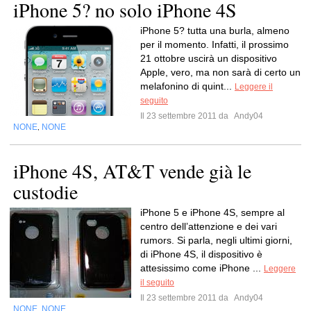
iPhone 5? no solo iPhone 4S
iPhone 5? tutta una burla, almeno
per il momento. Infatti, il prossimo
21 ottobre uscirà un dispositivo
Apple, vero, ma non sarà di certo un
melafonino di quint...
Leggere il
seguito
Il 23 settembre 2011 da
Andy04
NONE
NONE
,
iPhone 4S, AT&T vende già le
custodie
iPhone 5 e iPhone 4S, sempre al
centro dell’attenzione e dei vari
rumors. Si parla, negli ultimi giorni,
di iPhone 4S, il dispositivo è
attesissimo come iPhone ...
Leggere
il seguito
Il 23 settembre 2011 da
Andy04
NONE
NONE
,