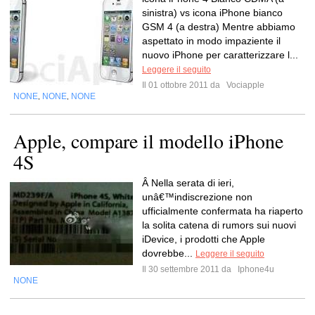
sinistra) vs icona iPhone bianco
GSM 4 (a destra) Mentre abbiamo
aspettato in modo impaziente il
nuovo iPhone per caratterizzare l...
Leggere il seguito
Il 01 ottobre 2011 da
Vociapple
NONE
NONE
NONE
,
,
Apple, compare il modello iPhone
4S
Â Nella serata di ieri,
unâ€™indiscrezione non
ufficialmente confermata ha riaperto
la solita catena di rumors sui nuovi
iDevice, i prodotti che Apple
dovrebbe...
Leggere il seguito
Il 30 settembre 2011 da
Iphone4u
NONE