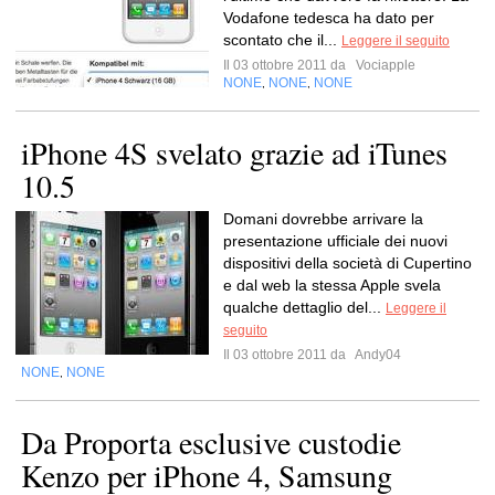
Vodafone tedesca ha dato per
scontato che il...
Leggere il seguito
Il 03 ottobre 2011 da
Vociapple
NONE
NONE
NONE
,
,
iPhone 4S svelato grazie ad iTunes
10.5
Domani dovrebbe arrivare la
presentazione ufficiale dei nuovi
dispositivi della società di Cupertino
e dal web la stessa Apple svela
qualche dettaglio del...
Leggere il
seguito
Il 03 ottobre 2011 da
Andy04
NONE
NONE
,
Da Proporta esclusive custodie
Kenzo per iPhone 4, Samsung