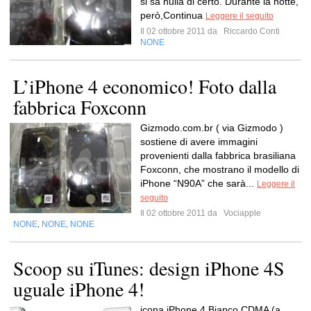
si sa nulla di certo. Durante la notte,
però,Continua
Leggere il seguito
Il 02 ottobre 2011 da
Riccardo Conti
NONE
L’iPhone 4 economico! Foto dalla
fabbrica Foxconn
Gizmodo.com.br ( via Gizmodo )
sostiene di avere immagini
provenienti dalla fabbrica brasiliana
Foxconn, che mostrano il modello di
iPhone “N90A” che sarà...
Leggere il
seguito
Il 02 ottobre 2011 da
Vociapple
NONE
NONE
NONE
,
,
Scoop su iTunes: design iPhone 4S
uguale iPhone 4!
icona iPhone 4 Bianco CDMA (a