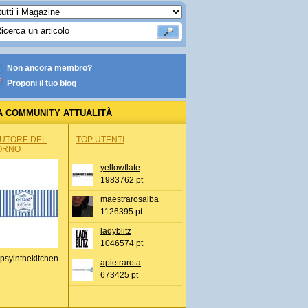
Non ancora membro?
Proponi il tuo blog
A COMMUNITY ATTUALITÀ
AUTORE DEL
TOP UTENTI
ORNO
yellowflate
1983762 pt
maestrarosalba
1126395 pt
ladyblitz
1046574 pt
psyinthekitchen
apietrarota
673425 pt