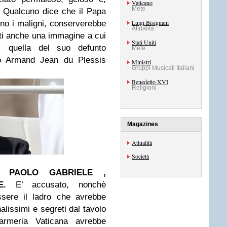
Vaticano
Mete
. Qualcuno dice che il Papa
Luigi Bisignani
ono i maligni, conserverebbe
Attualità
esti anche una immagine a cui
Stati Uniti
o: quella del suo defunto
Mete
izio Armand Jean du Plessis
Ministri
Gruppi Musicali Italiani
Benedetto XVI
Religioni
Magazines
Attualità
Società
O PAOLO GABRIELE ,
E.
E’ accusato, nonchè
ssere il ladro che avrebbe
alissimi e segreti dal tavolo
rmeria Vaticana avrebbe