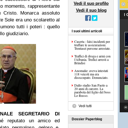
Vedi il suo profilo
esto momento, rappresentante
Vedi il suo blog
ù Cristo. Monarca assoluto
I
 Re Sole era uno scolaretto al
umono tutti i poteri : quello
I suoi ultimi articoli
lo giudiziario.
Caserta : falsi incidenti per
truffare le assicurazioni.
Trentasei persone arrestate.
Traffici di droga e armi con
l'Albania. Tredici arresti a
Brindisi
Anomalie: aveva intestati
118 veicoli ma era
disoccupato. Denunciato.
Dallo stadio San Paolo a
20 anni di carcere. La
parabola del figlio del boss
Lo Russo.
Vedi tutti
INALE SEGRETARIO DI
Dossier Paperblog
hé reputato un amico ed
velato permaloso, geloso e,