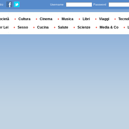
 su
Username
Password
ocietà
Cultura
Cinema
Musica
Libri
Viaggi
Tecnol
er Lei
Sesso
Cucina
Salute
Scienze
Media & Co