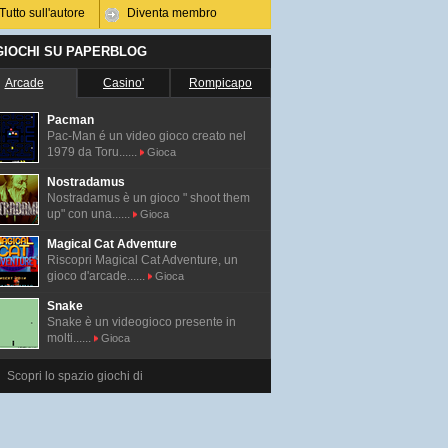
Tutto sull'autore
Diventa membro
 GIOCHI SU PAPERBLOG
Arcade
Casino'
Rompicapo
Pacman
Pac-Man é un video gioco creato nel
1979 da Toru......
Gioca
Nostradamus
Nostradamus è un gioco " shoot them
up" con una......
Gioca
Magical Cat Adventure
Riscopri Magical Cat Adventure, un
gioco d'arcade......
Gioca
Snake
Snake è un videogioco presente in
molti......
Gioca
Scopri lo spazio giochi di