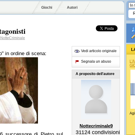
Giochi
Autori
agonisti
NotteCriminale
L
Vedi articolo originale
o" in ordine di scena:
L'
Segnala un abuso
GI
A proposito dell'autore
Agi
Nottecriminale9
31124
condivisioni
66 successore di Pietro sul