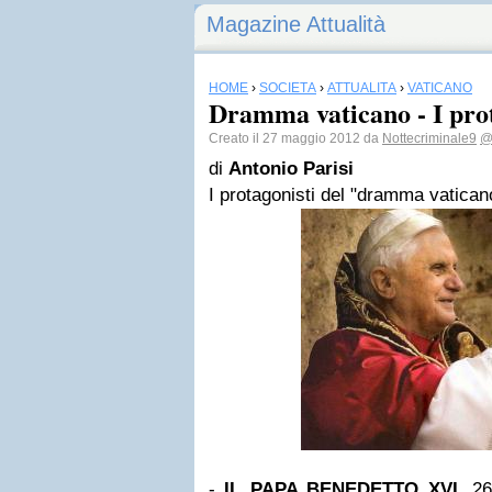
Magazine Attualità
HOME
›
SOCIETÀ
›
ATTUALITÀ
›
VATICANO
Dramma vaticano - I prot
Creato il 27 maggio 2012 da
Nottecriminale9
@
di
Antonio Parisi
I protagonisti del "dramma vatican
-
IL PAPA BENEDETTO XVI
. 2