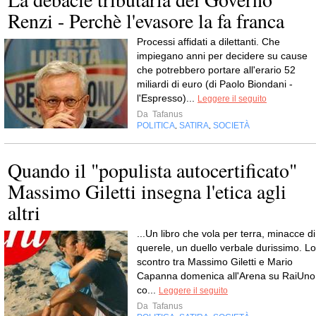
Renzi - Perchè l'evasore la fa franca
Processi affidati a dilettanti. Che
impiegano anni per decidere su cause
che potrebbero portare all'erario 52
miliardi di euro (di Paolo Biondani -
l'Espresso)...
Leggere il seguito
Da
Tafanus
POLITICA
SATIRA
SOCIETÀ
,
,
Quando il "populista autocertificato"
Massimo Giletti insegna l'etica agli
altri
...Un libro che vola per terra, minacce di
querele, un duello verbale durissimo. Lo
scontro tra Massimo Giletti e Mario
Capanna domenica all'Arena su RaiUno
co...
Leggere il seguito
Da
Tafanus