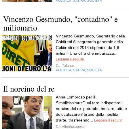
POLITICA
SATIRA
SOCIETÀ
,
,
Vincenzo Gesmundo, "contadino" e
milionario
Vincenzo Gesmundo, Segretario della
Coldiretti Al segretario generale della
Coldiretti nel 2014 stipendio da 1,8
milioni. Una cifra che imbarazza...
Leggere il seguito
Da
Tafanus
POLITICA
SATIRA
SOCIETÀ
,
,
Il norcino del re
Anna Lombroso per il
SimplicissimusGuai fare indispettire il
norcino del re: potrebbe mollare tutto e
delocalizzare il brand della ribollita
d’arte, trasferendo...
Leggere il seguito
Da
Albertocapece