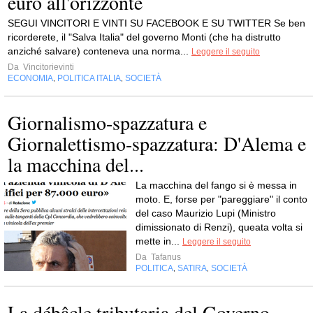
euro all'orizzonte
SEGUI VINCITORI E VINTI SU FACEBOOK E SU TWITTER Se ben
ricorderete, il "Salva Italia" del governo Monti (che ha distrutto
anziché salvare) conteneva una norma...
Leggere il seguito
Da
Vincitorievinti
ECONOMIA
POLITICA ITALIA
SOCIETÀ
,
,
Giornalismo-spazzatura e
Giornalettismo-spazzatura: D'Alema e
la macchina del...
La macchina del fango si è messa in
moto. E, forse per "pareggiare" il conto
del caso Maurizio Lupi (Ministro
dimissionato di Renzi), queata volta si
mette in...
Leggere il seguito
Da
Tafanus
POLITICA
SATIRA
SOCIETÀ
,
,
La débâcle tributaria del Governo