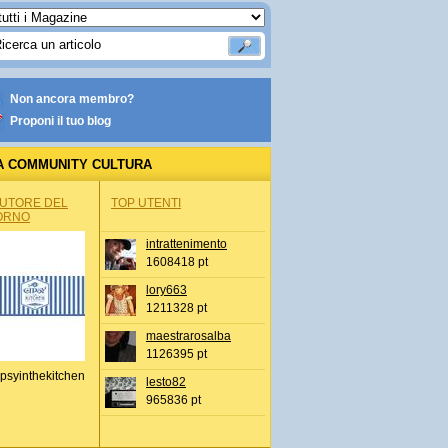
Non ancora membro?
Proponi il tuo blog
A COMMUNITY CULTURA
AUTORE DEL
TOP UTENTI
ORNO
intrattenimento
1608418 pt
lory663
1211328 pt
maestrarosalba
1126395 pt
psyinthekitchen
lesto82
965836 pt