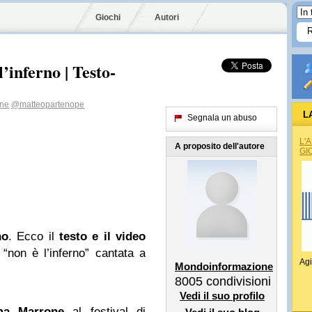
Giochi
Autori
inferno | Testo-
one
@matteopartenope
L
Segnala un abuso
L'
A proposito dell'autore
GI
no
. Ecco il
testo e il video
non è l’inferno” cantata a
Agi
Mondoinformazione
8005
condivisioni
Vedi il suo profilo
a Marrone
al festival di