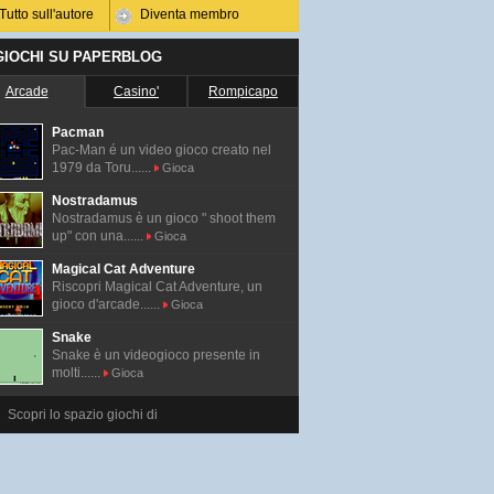
Tutto sull'autore
Diventa membro
 GIOCHI SU PAPERBLOG
Arcade
Casino'
Rompicapo
Pacman
Pac-Man é un video gioco creato nel
1979 da Toru......
Gioca
Nostradamus
Nostradamus è un gioco " shoot them
up" con una......
Gioca
Magical Cat Adventure
Riscopri Magical Cat Adventure, un
gioco d'arcade......
Gioca
Snake
Snake è un videogioco presente in
molti......
Gioca
Scopri lo spazio giochi di