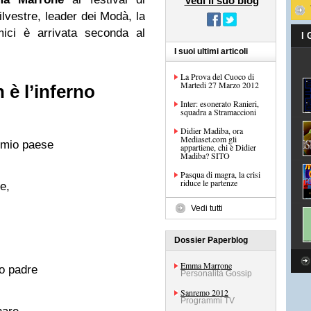
Vedi il suo blog
lvestre, leader dei Modà, la
ici è arrivata seconda al
I
I suoi ultimi articoli
La Prova del Cuoco di
Martedi 27 Marzo 2012
è l’inferno
Inter: esonerato Ranieri,
squadra a Stramaccioni
Didier Madiba, ora
Mediaset.com gli
l mio paese
appartiene, chi è Didier
Madiba? SITO
Pasqua di magra, la crisi
riduce le partenze
e,
Vedi tutti
Dossier Paperblog
Emma Marrone
o padre
Personalità Gossip
Sanremo 2012
Programmi TV