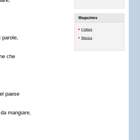
nare,
Magazines
Cultura
 parole,
Musica
one che
nel paese
 da mangiare,