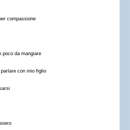
 per compassione
un poco da mangiare
parlare con mio figlio
sarsi
nsiero