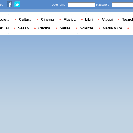
 su
Username
Password
ocietà
Cultura
Cinema
Musica
Libri
Viaggi
Tecnol
er Lei
Sesso
Cucina
Salute
Scienze
Media & Co