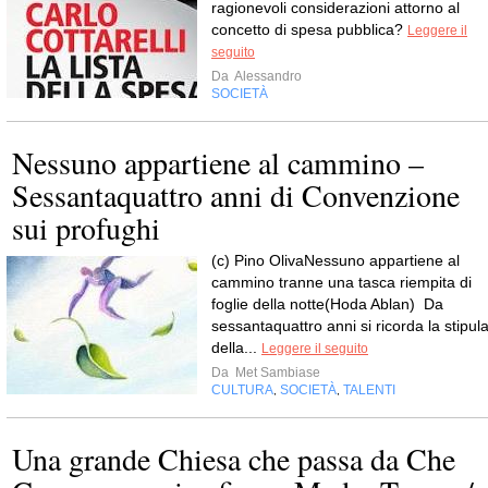
ragionevoli considerazioni attorno al
concetto di spesa pubblica?
Leggere il
seguito
Da
Alessandro
SOCIETÀ
Nessuno appartiene al cammino –
Sessantaquattro anni di Convenzione
sui profughi
(c) Pino OlivaNessuno appartiene al
cammino tranne una tasca riempita di
foglie della notte(Hoda Ablan) Da
sessantaquattro anni si ricorda la stipul
della...
Leggere il seguito
Da
Met Sambiase
CULTURA
SOCIETÀ
TALENTI
,
,
Una grande Chiesa che passa da Che