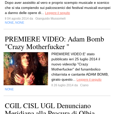
Dopo aver assistito al vero e proprio scempio musicale e scenico
che si sta compiendo sui palcoscenici dei festival musicali europei
a danno delle opere di...
Leggere il seguito
Il 04 agosto 2014 da
Gianguido Mussomeli
NONE
NONE
,
PREMIERE VIDEO: Adam Bomb
"Crazy Motherfucker "
PREMIERE VIDEO:E' stato
pubblicato ieri 25 luglio 2014 il
nuovo videoclip "Crazy
Motherfucker" del funambolico
chitarrista e cantante ADAM BOMB,
girato questo...
Leggere il seguito
Il 26 luglio 2014 da
Ciano
NONE
CGIL CISL UGL Denunciano
Meridiana alla Procura di Olbia