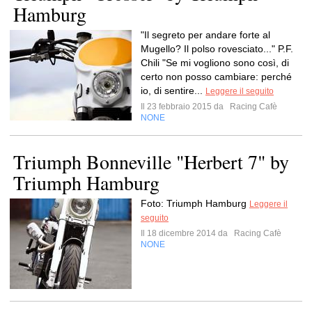
Hamburg
"Il segreto per andare forte al
Mugello? Il polso rovesciato..." P.F.
Chili "Se mi vogliono sono così, di
certo non posso cambiare: perché
io, di sentire...
Leggere il seguito
Il 23 febbraio 2015 da
Racing Cafè
NONE
Triumph Bonneville "Herbert 7" by
Triumph Hamburg
Foto: Triumph Hamburg
Leggere il
seguito
Il 18 dicembre 2014 da
Racing Cafè
NONE