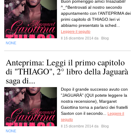
Buon pomeriggio amici Insaziabili!
^_^Bentrovati al nostro secondo
appuntamento con l’ANTEPRIMA dei
primi capitolo di THIAGO.Ieri vi
abbiamo presentato la sched...
Leggere il seguito
Il 16 dicembre 2014 da
Blog
NONE
Anteprima: Leggi il primo capitolo
di "THIAGO", 2° libro della Jaguarà
saga di...
Dopo il grande successo avuto con
"JAGUARÀ" (QUI potete leggere la
nostra recensione), Margaret
Gaiottina torna a parlarci dei fratelli
Saxton con il secondo...
Leggere il
seguito
Il 15 dicembre 2014 da
Blog
NONE