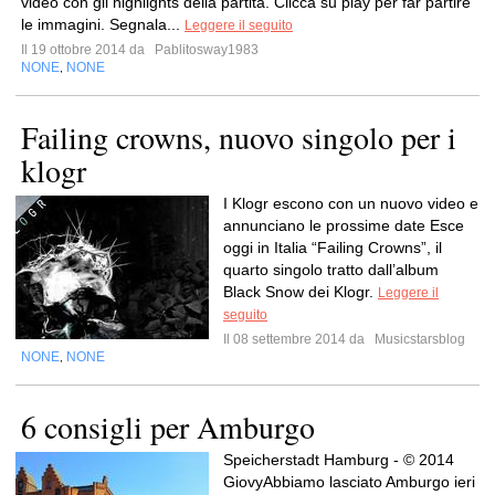
video con gli highlights della partita. Clicca su play per far partire
le immagini. Segnala...
Leggere il seguito
Il 19 ottobre 2014 da
Pablitosway1983
NONE
NONE
,
Failing crowns, nuovo singolo per i
klogr
I Klogr escono con un nuovo video e
annunciano le prossime date Esce
oggi in Italia “Failing Crowns”, il
quarto singolo tratto dall’album
Black Snow dei Klogr.
Leggere il
seguito
Il 08 settembre 2014 da
Musicstarsblog
NONE
NONE
,
6 consigli per Amburgo
Speicherstadt Hamburg - © 2014
GiovyAbbiamo lasciato Amburgo ieri