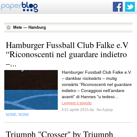
Mete — Hamburg
Hamburger Fussball Club Falke e.V
“Riconoscenti nel guardare indietro
–...
Hamburger Fussball Club Falke e.V.
– dankbar rückwärts – mutig
vorwärts “Riconoscenti nel guardare
indietro – Coraggiosi nell’andare
avanti” di Hannes "u tedesc...
Leggere il seguito
Il 01 aprile 2015 da
No Azpop
NONE
NONE
,
Triumph "Crosser" by Triumph