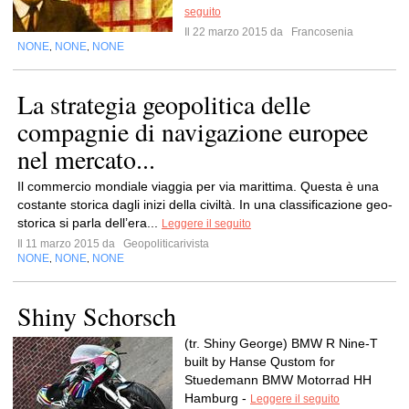
seguito
Il 22 marzo 2015 da
Francosenia
NONE
NONE
NONE
,
,
La strategia geopolitica delle
compagnie di navigazione europee
nel mercato...
Il commercio mondiale viaggia per via marittima. Questa è una
costante storica dagli inizi della civiltà. In una classificazione geo-
storica si parla dell’era...
Leggere il seguito
Il 11 marzo 2015 da
Geopoliticarivista
NONE
NONE
NONE
,
,
Shiny Schorsch
(tr. Shiny George) BMW R Nine-T
built by Hanse Qustom for
Stuedemann BMW Motorrad HH
Hamburg -
Leggere il seguito