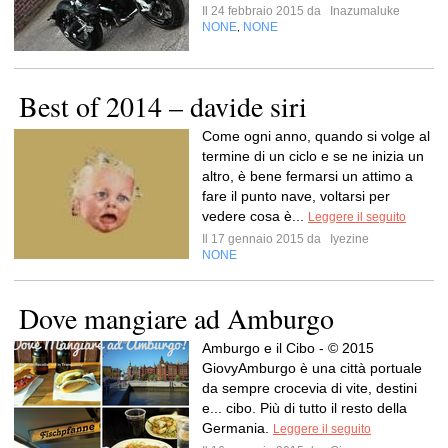
Il 24 febbraio 2015 da
Inazumaluke
NONE
NONE
,
Best of 2014 – davide siri
Come ogni anno, quando si volge al
termine di un ciclo e se ne inizia un
altro, è bene fermarsi un attimo a
fare il punto nave, voltarsi per
vedere cosa è...
Leggere il seguito
Il 17 gennaio 2015 da
Iyezine
NONE
Dove mangiare ad Amburgo
Amburgo e il Cibo - © 2015
GiovyAmburgo è una città portuale
da sempre crocevia di vite, destini
e... cibo. Più di tutto il resto della
Germania.
Leggere il seguito