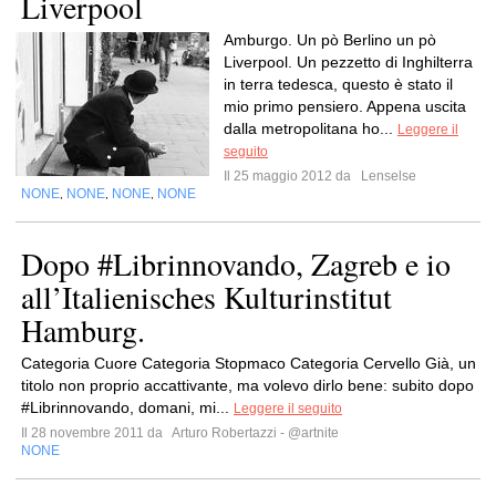
Liverpool
Amburgo. Un pò Berlino un pò
Liverpool. Un pezzetto di Inghilterra
in terra tedesca, questo è stato il
mio primo pensiero. Appena uscita
dalla metropolitana ho...
Leggere il
seguito
Il 25 maggio 2012 da
Lenselse
NONE
NONE
NONE
NONE
,
,
,
Dopo #Librinnovando, Zagreb e io
all’Italienisches Kulturinstitut
Hamburg.
Categoria Cuore Categoria Stopmaco Categoria Cervello Già, un
titolo non proprio accattivante, ma volevo dirlo bene: subito dopo
#Librinnovando, domani, mi...
Leggere il seguito
Il 28 novembre 2011 da
Arturo Robertazzi - @artnite
NONE