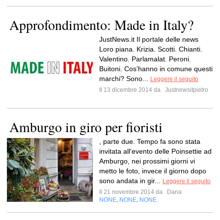
Approfondimento: Made in Italy?
JustNews.it Il portale delle news
Loro piana. Krizia. Scotti. Chianti.
Valentino. Parlamalat. Peroni.
Buitoni. Cos’hanno in comune questi
marchi? Sono...
Leggere il seguito
Il 13 dicembre 2014 da
Justnewsitpietro
Amburgo in giro per fioristi
, parte due. Tempo fa sono stata
invitata all'evento delle Poinsettie ad
Amburgo, nei prossimi giorni vi
metto le foto, invece il giorno dopo
sono andata in gir...
Leggere il seguito
Il 21 novembre 2014 da
Dana
NONE
NONE
NONE
,
,