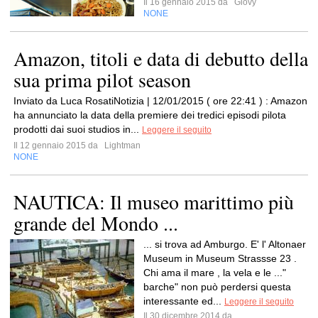
Il 16 gennaio 2015 da
Giovy
NONE
Amazon, titoli e data di debutto della
sua prima pilot season
Inviato da Luca RosatiNotizia | 12/01/2015 ( ore 22:41 ) : Amazon
ha annunciato la data della premiere dei tredici episodi pilota
prodotti dai suoi studios in...
Leggere il seguito
Il 12 gennaio 2015 da
Lightman
NONE
NAUTICA: Il museo marittimo più
grande del Mondo ...
... si trova ad Amburgo. E' l' Altonaer
Museum in Museum Strassse 23 .
Chi ama il mare , la vela e le ..."
barche" non può perdersi questa
interessante ed...
Leggere il seguito
Il 30 dicembre 2014 da