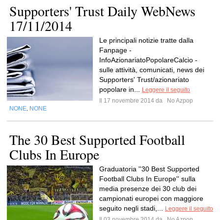
Supporters' Trust Daily WebNews
17/11/2014
Le principali notizie tratte dalla
Fanpage -
InfoAzionariatoPopolareCalcio -
sulle attività, comunicati, news dei
Supporters' Trust/azionariato
popolare in...
Leggere il seguito
Il 17 novembre 2014 da
No Azpop
NONE
NONE
,
The 30 Best Supported Football
Clubs In Europe
Graduatoria ''30 Best Supported
Football Clubs In Europe'' sulla
media presenze dei 30 club dei
campionati europei con maggiore
seguito negli stadi,...
Leggere il seguito
Il 03 novembre 2014 da
No Azpop