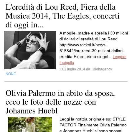
L'eredità di Lou Reed, Fiera della
Musica 2014, The Eagles, concerti
di oggi in...
A moglie, madre e sorella i 30 milioni
di dollari di eredità di Lou Reed
http://www.rockol.it/news-
615842/lou-reed-30-milioni-dollari-
eredita Expo: primo singol...
Leggere
il seguito
Il 02 luglio 2014 da
Blobagency
NONE
Olivia Palermo in abito da sposa,
ecco le foto delle nozze con
Johannes Huebl
Leggi la notizia originale su: STYLE
FACTOR Finalmente Olivia Palermo
e Johannes Huebl si sono sposati.