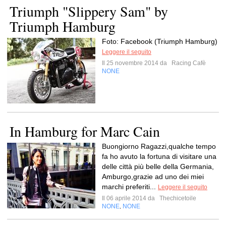
Triumph "Slippery Sam" by
Triumph Hamburg
Foto: Facebook (Triumph Hamburg)
Leggere il seguito
Il 25 novembre 2014 da
Racing Cafè
NONE
In Hamburg for Marc Cain
Buongiorno Ragazzi,qualche tempo
fa ho avuto la fortuna di visitare una
delle città più belle della Germania,
Amburgo,grazie ad uno dei miei
marchi preferiti...
Leggere il seguito
Il 06 aprile 2014 da
Thechicetoile
NONE
NONE
,