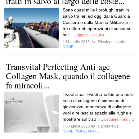
tratti in salvo al largo delle coste...
Sono quasi mille i profughi tratti in
salvo tra ieri ed oggi dalla Guardia
Costiera e dalla Marina Militare, in
tre differenti operazioni di soccorso
nel...
Leggere il seguito
Il 11 aprile 2015 da
Stivalepensante
NONE
Transvital Perfecting Anti-age
Collagen Mask, quando il collagene
fa miracoli...
TweetEmail TweetEmailSe una pelle
ricca di collagene è sinonimo di
giovinezza, mancanza di collagene
vuol dire lasciar spazio alle rughe e
mostrare sul viso il...
Leggere il seguito
Il 08 aprile 2015 da
Saporinews
NONE
NONE
NONE
,
,