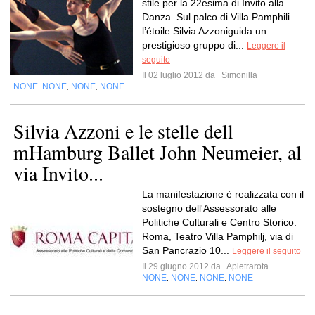
stile per la 22esima di Invito alla
Danza. Sul palco di Villa Pamphili
l’étoile Silvia Azzoniguida un
prestigioso gruppo di...
Leggere il
seguito
Il 02 luglio 2012 da
Simonilla
NONE
NONE
NONE
NONE
,
,
,
Silvia Azzoni e le stelle dell
mHamburg Ballet John Neumeier, al
via Invito...
La manifestazione è realizzata con il
sostegno dell'Assessorato alle
Politiche Culturali e Centro Storico.
Roma, Teatro Villa Pamphilj, via di
San Pancrazio 10...
Leggere il seguito
Il 29 giugno 2012 da
Apietrarota
NONE
NONE
NONE
NONE
,
,
,