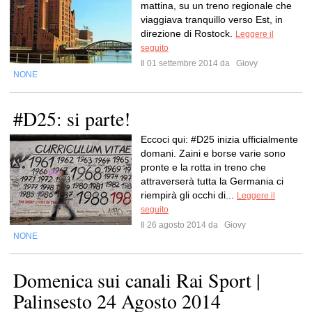
mattina, su un treno regionale che
viaggiava tranquillo verso Est, in
direzione di Rostock.
Leggere il
seguito
Il 01 settembre 2014 da
Giovy
NONE
#D25: si parte!
Eccoci qui: #D25 inizia ufficialmente
domani. Zaini e borse varie sono
pronte e la rotta in treno che
attraverserà tutta la Germania ci
riempirà gli occhi di...
Leggere il
seguito
Il 26 agosto 2014 da
Giovy
NONE
Domenica sui canali Rai Sport |
Palinsesto 24 Agosto 2014