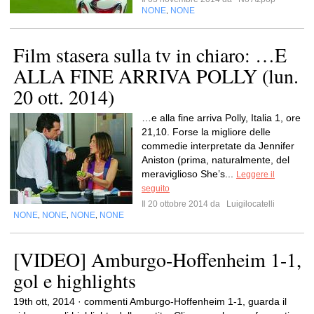
NONE
NONE
,
Film stasera sulla tv in chiaro: …E
ALLA FINE ARRIVA POLLY (lun.
20 ott. 2014)
…e alla fine arriva Polly, Italia 1, ore
21,10. Forse la migliore delle
commedie interpretate da Jennifer
Aniston (prima, naturalmente, del
meraviglioso She’s...
Leggere il
seguito
Il 20 ottobre 2014 da
Luigilocatelli
NONE
NONE
NONE
NONE
,
,
,
[VIDEO] Amburgo-Hoffenheim 1-1,
gol e highlights
19th ott, 2014 · commenti Amburgo-Hoffenheim 1-1, guarda il