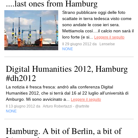
....last ones from Hamburg
Strano pubblicare oggi delle foto
scattate in terra tedesca visto come
sono andate le cose ieri sera.
Mettiamola così....il calcio non sarà il
loro forte (e si...
Leggere il seguito
Il 29 giugno 2012 da
Lenselse
NONE
Digital Humanities 2012, Hamburg
#dh2012
La notizia è fresca fresca: andrò alla conferenza Digital
Humanities 2012, che si terrà dal 16 al 22 luglio all’università di
Amburgo. Mi sono avvicinato a...
Leggere il seguito
Il 13 giugno 2012 da
Arturo Robertazzi - @artnite
NONE
Hamburg. A bit of Berlin, a bit of