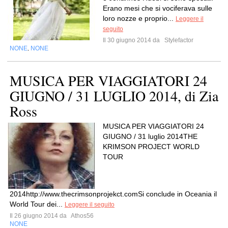
Erano mesi che si vociferava sulle
loro nozze e proprio...
Leggere il
seguito
Il 30 giugno 2014 da
Stylefactor
NONE
NONE
,
MUSICA PER VIAGGIATORI 24
GIUGNO / 31 LUGLIO 2014, di Zia
Ross
MUSICA PER VIAGGIATORI 24
GIUGNO / 31 luglio 2014THE
KRIMSON PROJECT WORLD
TOUR
2014http://www.thecrimsonprojekct.comSi conclude in Oceania il
World Tour dei...
Leggere il seguito
Il 26 giugno 2014 da
Athos56
NONE