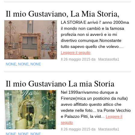
Il mio Gustaviano, La Mia Storia,
LA STORIA E arrivò l' anno 2000ma
il mondo non cambiò e la famosa
profezia non si avverò e io mi
divertivo comunque.Nonostante
tutto sapevo quello che volevo....
Leggere il seguito
Il 26 maggio 2015 da
Marziasofia1
NONE
NONE
NONE
,
,
Il mio Gustaviano La mia Storia
Nel 1999arrivammo dunque a
Firenze(mica un posticino da nulla)
avevo affittato questo attico che
vedete nelle foto... tra Ponte Vecchio
e Palazzo Pitti, la vist...
Leggere il
seguito
Il 26 maggio 2015 da
Marziasofia1
NONE
NONE
NONE
,
,