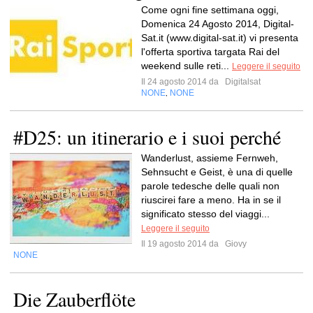
Come ogni fine settimana oggi,
Domenica 24 Agosto 2014, Digital-
Sat.it (www.digital-sat.it) vi presenta
l'offerta sportiva targata Rai del
weekend sulle reti...
Leggere il seguito
Il 24 agosto 2014 da
Digitalsat
NONE
NONE
,
#D25: un itinerario e i suoi perché
Wanderlust, assieme Fernweh,
Sehnsucht e Geist, è una di quelle
parole tedesche delle quali non
riuscirei fare a meno. Ha in se il
significato stesso del viaggi...
Leggere il seguito
Il 19 agosto 2014 da
Giovy
NONE
Die Zauberflöte