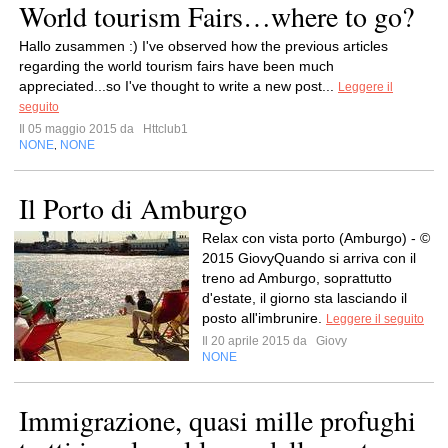
World tourism Fairs…where to go?
Hallo zusammen :) I've observed how the previous articles
regarding the world tourism fairs have been much
appreciated...so I've thought to write a new post...
Leggere il
seguito
Il 05 maggio 2015 da
Httclub1
NONE
NONE
,
Il Porto di Amburgo
Relax con vista porto (Amburgo) - ©
2015 GiovyQuando si arriva con il
treno ad Amburgo, soprattutto
d'estate, il giorno sta lasciando il
posto all'imbrunire.
Leggere il seguito
Il 20 aprile 2015 da
Giovy
NONE
Immigrazione, quasi mille profughi