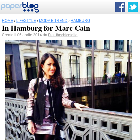
HOME
›
LIFESTYLE
›
MODA E TREND
›
HAMBURG
In Hamburg for Marc Cain
Creato il 06 aprile 2014 da
Fra_thechicetoile