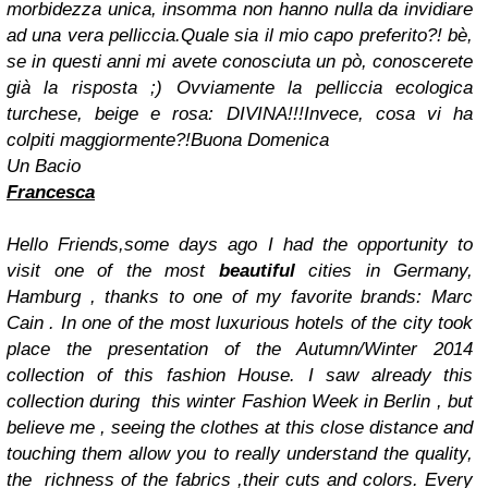
morbidezza unica, insomma non hanno nulla da invidiare
ad una vera pelliccia.
Quale sia il mio capo preferito?! bè,
se in questi anni mi avete conosciuta un pò, conoscerete
già la risposta ;) Ovviamente la pelliccia ecologica
turchese, beige e rosa: DIVINA!!!
Invece, cosa vi ha
colpiti maggiormente?!
Buona Domenica
Un Bacio
Francesca
Hello Friends,
some days ago I had the opportunity to
visit one of the most
beautiful
cities in Germany,
Hamburg , thanks to one of my favorite brands: Marc
Cain .
In one of the most luxurious hotels of the city took
place the presentation of the Autumn/Winter 2014
collection of this fashion House. I saw already this
collection during this winter Fashion Week in Berlin , but
believe me , seeing the clothes at this close distance and
touching them allow you to really understand the quality,
the richness of the fabrics ,their cuts and colors. Every