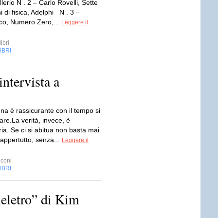
lerio N . 2 – Carlo Rovelli, Sette
ni di fisica, Adelphi N . 3 –
o, Numero Zero,...
Leggere il
ibri
IBRI
intervista a
a è rassicurante con il tempo si
are.La verità, invece, è
ria. Se ci si abitua non basta mai.
appertutto, senza...
Leggere il
coni
IBRI
eletro” di Kim