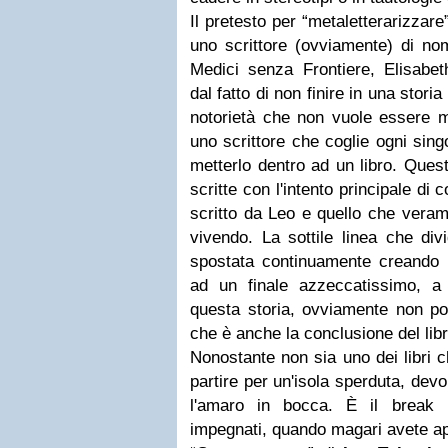
Il pretesto per “metaletterarizza
uno scrittore (ovviamente) di no
Medici senza Frontiere, Elisabe
dal fatto di non finire in una stor
notorietà che non vuole essere m
uno scrittore che coglie ogni sing
metterlo dentro ad un libro. Ques
scritte con l'intento principale di
scritto da Leo e quello che vera
vivendo. La sottile linea che di
spostata continuamente creando
ad un finale azzeccatissimo, a
questa storia, ovviamente non pos
che è anche la conclusione del lib
Nonostante non sia uno dei libri c
partire per un'isola sperduta, dev
l'amaro in bocca. È il break i
impegnati, quando magari avete app