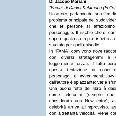
Di Jacopo Mariani
“Fama” di Daniel Kehlmann (Feltrin
Un attore, parlando del suo film di
problema principale del suddivider
che le persone si affezionino 
personaggio. Il rischio che si cor
sapere qualcosa in più rispetto a c
studiato per quell'episodio.
In “FAMA” convivono nove raccont
con diversi stratagemmi a vo
leggermente forzati. Il tutto per
questa tentazione di conosce
personaggi o avvenimenti.L'ovvie
dall'autore è spiazzante: varie sfu
Una buona fetta del libro è dedi
come telefonini (sempre che 
considerato una New entry), a
celebrità arriva all'improvviso, ar
con altrettanta velocità, viene co