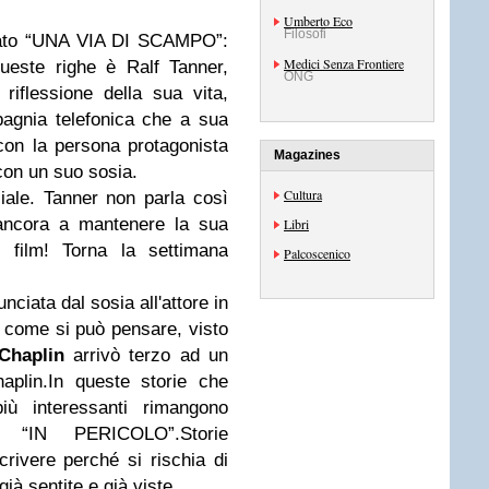
Umberto Eco
Filosofi
tolato “UNA VIA DI SCAMPO”:
Medici Senza Frontiere
ueste righe è Ralf Tanner,
ONG
iflessione della sua vita,
pagnia telefonica che a sua
on la persona protagonista
Magazines
 con un suo sosia.
Cultura
ale. Tanner non parla così
 ancora a mantenere la sua
Libri
i film! Torna la settimana
Palcoscenico
ciata dal sosia all'attore in
 come si può pensare, visto
Chaplin
arrivò terzo ad un
aplin.In queste storie che
iù interessanti rimangono
e “IN PERICOLO”.Storie
 scrivere perché si rischia di
 già sentite e già viste.