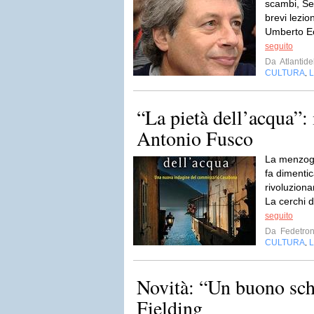
scambi, Sel
brevi lezio
Umberto Ec
seguito
Da
Atlantidel
CULTURA
L
,
“La pietà dell’acqua”: 
Antonio Fusco
La menzogn
fa dimentic
rivoluziona
La cerchi d
seguito
Da
Fedetron
CULTURA
L
,
Novità: “Un buono sch
Fielding