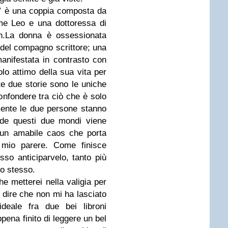
re” è una coppia composta da
me Leo e una dottoressa di
th.La donna è ossessionata
ia del compagno scrittore; una
anifestata in contrasto con
olo attimo della sua vita per
te due storie sono le uniche
 confondere tra ciò che è solo
mente le due persone stanno
vide questi due mondi viene
 un amabile caos che porta
 mio parere. Come finisce
so anticiparvelo, tanto più
ro stesso.
he metterei nella valigia per
o dire che non mi ha lasciato
deale fra due bei libroni
ena finito di leggere un bel