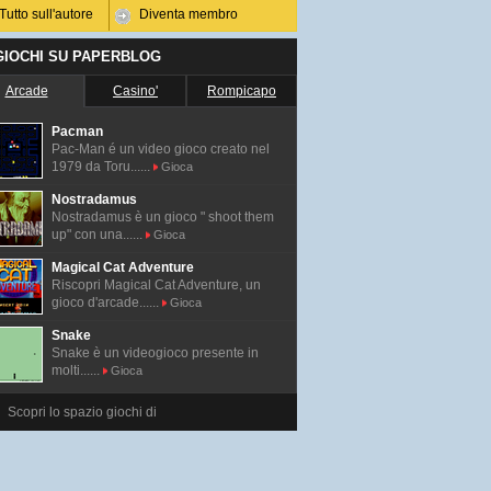
Tutto sull'autore
Diventa membro
 GIOCHI SU PAPERBLOG
Arcade
Casino'
Rompicapo
Pacman
Pac-Man é un video gioco creato nel
1979 da Toru......
Gioca
Nostradamus
Nostradamus è un gioco " shoot them
up" con una......
Gioca
Magical Cat Adventure
Riscopri Magical Cat Adventure, un
gioco d'arcade......
Gioca
Snake
Snake è un videogioco presente in
molti......
Gioca
Scopri lo spazio giochi di