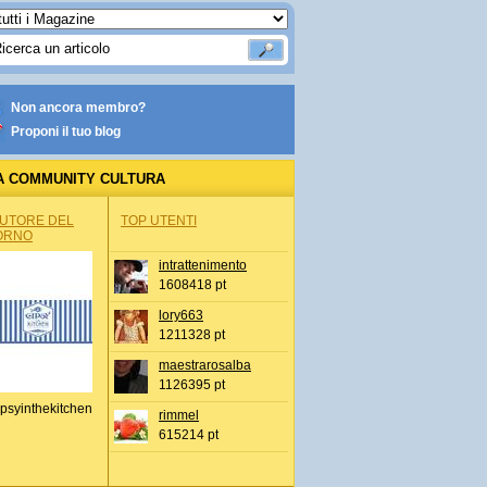
Non ancora membro?
Proponi il tuo blog
A COMMUNITY CULTURA
AUTORE DEL
TOP UTENTI
ORNO
intrattenimento
1608418 pt
lory663
1211328 pt
maestrarosalba
1126395 pt
psyinthekitchen
rimmel
615214 pt