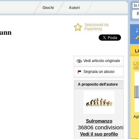
Giochi
Autori
Selezionati da
mann
Paperblog
L
Vedi articolo originale
L'
GI
Segnala un abuso
A proposito dell'autore
Agi
Sulromanzo
36806
condivisioni
Vedi il suo profilo