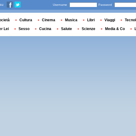
 su
Username
Password
ocietà
Cultura
Cinema
Musica
Libri
Viaggi
Tecnol
er Lei
Sesso
Cucina
Salute
Scienze
Media & Co