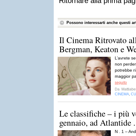
Ritornare alla prima pag
Possono interessarti anche questi art
Il Cinema Ritrovato al
Bergman, Keaton e We
L’avrete se
non perder
potrebbe ri
maggior pa
seguito
Da
Mattiabe
CINEMA
CU
,
Le classifiche – i più 
gennaio, ad Atlantide .
N . 1 – And