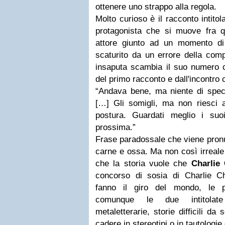
ottenere uno strappo alla regola.
Molto curioso è il racconto inti
protagonista che si muove fra q
attore giunto ad un momento di r
scaturito da un errore della com
insaputa scambia il suo numero c
del primo racconto e dall'incontro
“Andava bene, ma niente di speci
[…] Gli somigli, ma non riesci
postura. Guardati meglio i suo
prossima.”
Frase paradossale che viene pronun
carne e ossa. Ma non così irreale
che la storia vuole che
Charlie 
concorso di sosia di Charlie Ch
fanno il giro del mondo, le p
comunque le due intitolat
metaletterarie, storie difficili da
cadere in stereotipi o in tautologie