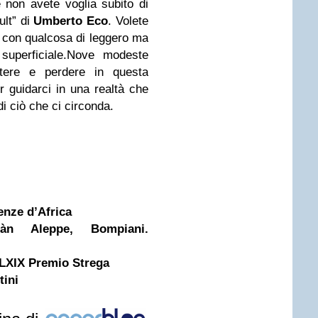
 non avete voglia subito di
ult” di
Umberto Eco
. Volete
i con qualcosa di leggero ma
uperficiale.Nove modeste
ettere e perdere in questa
r guidarci in una realtà che
i ciò che ci circonda.
enze d’Africa
n Aleppe, Bompiani.
l LXIX Premio Strega
tini