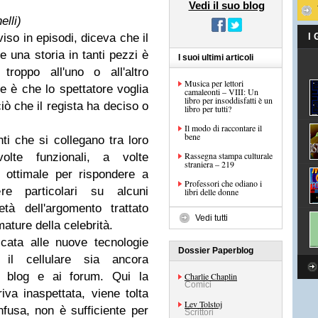
Vedi il suo blog
elli)
viso in episodi, diceva che il
I
e una storia in tanti pezzi è
I suoi ultimi articoli
troppo all'uno o all'altro
Musica per lettori
re è che lo spettatore voglia
camaleonti – VIII: Un
libro per insoddisfatti è un
iò che il regista ha deciso o
libro per tutti?
Il modo di raccontare il
bene
i che si collegano tra loro
Rassegna stampa culturale
lte funzionali, a volte
straniera – 219
ò ottimale per rispondere a
Professori che odiano i
re particolari su alcuni
libri delle donne
tà dell'argomento trattato
Vedi tutti
mature della celebrità.
cata alle nuove tecnologie
Dossier Paperblog
il cellulare sia ancora
i blog e ai forum. Qui la
Charlie Chaplin
Comici
riva inaspettata, viene tolta
Lev Tolstoj
nfusa, non è sufficiente per
Scrittori