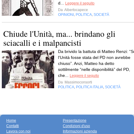
d...
Leggere il seguito
Da
Albertocapece
OPINIONI
POLITICA
SOCIETÀ
,
,
Chiude l'Unità, ma... brindano gli
sciacalli e i malpancisti
Da brivido la battuta di Matteo Renzi: “S
l'Unità fosse stata del PD non avrebbe
chiuso”. Anzi, Matteo ha detto
sottilmente “nelle disponibilità” del PD,
che...
Leggere il seguito
Da
Massimoconsorti
POLITICA
POLITICA ITALIA
SOCIETÀ
,
,
Home
Presentazione
Contatti
Condizioni d'uso
Lavora con noi
Informazioni azienda