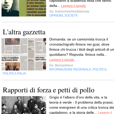
capodanni a scadenza fissa che fanno
della...
Leggere il seguito
Da
Ilcanechesimordelacoda
OPINIONI
SOCIETÀ
,
L'altra gazzetta
Domanda: se un camionista trucca il
cronotachigrafo finisce nei guai, dove
finisce chi trucca i titoli degli articoli di u
quotidiano? Risposta: finisce nella...
Leggere il seguito
Da
Bernardrieux
INFORMAZIONE REGIONALE
POLITICA
,
,
POLITICA ITALIA
Rapporti di forza e petti di pollo
Grigio è l'albero d'oro della vita, e la
teoria è verde - Il problema della prassi,
come evergreen di una critica tronca de
capitalismo, e la storia delle...
Leggere il