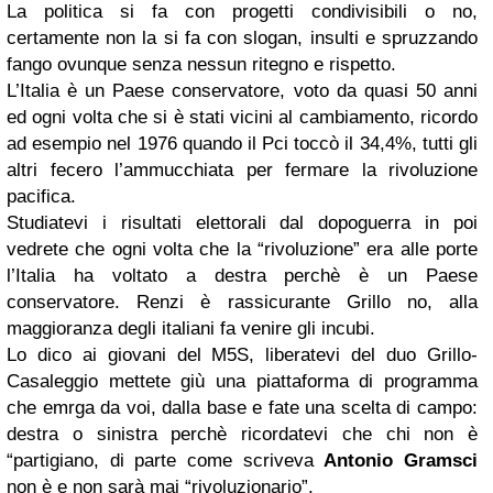
La politica si fa con progetti condivisibili o no,
certamente non la si fa con slogan, insulti e spruzzando
fango ovunque senza nessun ritegno e rispetto.
L’Italia è un Paese conservatore, voto da quasi 50 anni
ed ogni volta che si è stati vicini al cambiamento, ricordo
ad esempio nel 1976 quando il Pci toccò il 34,4%, tutti gli
altri fecero l’ammucchiata per fermare la rivoluzione
pacifica.
Studiatevi i risultati elettorali dal dopoguerra in poi
vedrete che ogni volta che la “rivoluzione” era alle porte
l’Italia ha voltato a destra perchè è un Paese
conservatore
. Renzi è rassicurante Grillo no, alla
maggioranza degli italiani fa venire gli incubi.
Lo dico ai giovani del M5S, liberatevi del duo Grillo-
Casaleggio mettete giù una piattaforma di programma
che emrga da voi, dalla base e fate una scelta di campo:
destra o sinistra perchè ricordatevi che chi non è
“partigiano, di parte come scriveva
Antonio Gramsci
non è e non sarà mai “rivoluzionario”.