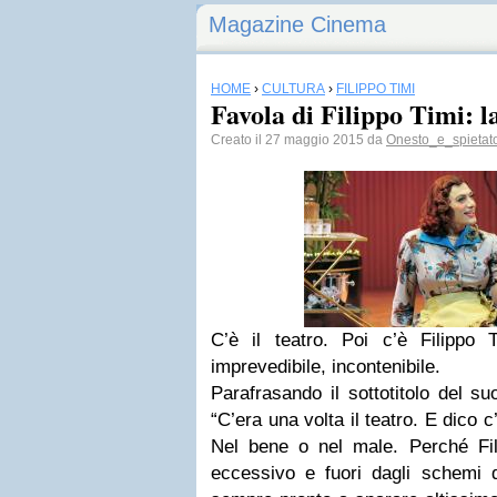
Magazine Cinema
HOME
›
CULTURA
›
FILIPPO TIMI
Favola di Filippo Timi: l
Creato il 27 maggio 2015 da
Onesto_e_spietat
C’è il teatro. Poi c’è Filippo Ti
imprevedibile, incontenibile.
Parafrasando il sottotitolo del s
“C’era una volta il teatro. E dico 
Nel bene o nel male. Perché Fil
eccessivo e fuori dagli schemi da