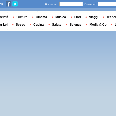
 su
Username
Password
ocietà
Cultura
Cinema
Musica
Libri
Viaggi
Tecnol
er Lei
Sesso
Cucina
Salute
Scienze
Media & Co