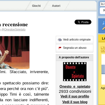
Giochi
Autori
a recensione
o
@OnestoeSpietato
L
Vedi articolo originale
L'
Segnala un abuso
GI
A proposito dell'autore
mi. Sfacciato, irriverente,
uo spettacolo possiamo dire:
Onesto_e_spietato
c’era perché ora non c’è più”.
Agi
2933
condivisioni
ippo Timi è così, talmente
Vedi il suo profilo
 non lasciare indifferenti,
Vedi il suo blog