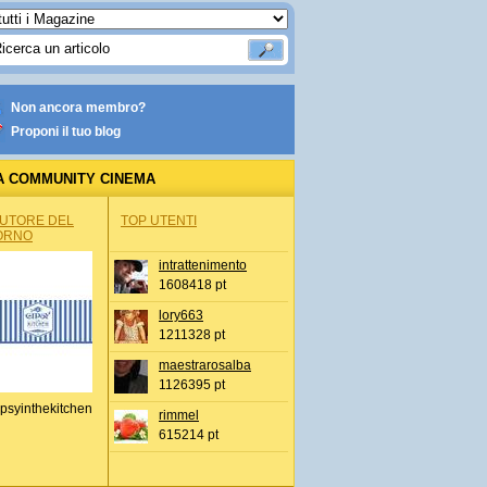
Non ancora membro?
Proponi il tuo blog
A COMMUNITY CINEMA
AUTORE DEL
TOP UTENTI
ORNO
intrattenimento
1608418 pt
lory663
1211328 pt
maestrarosalba
1126395 pt
psyinthekitchen
rimmel
615214 pt