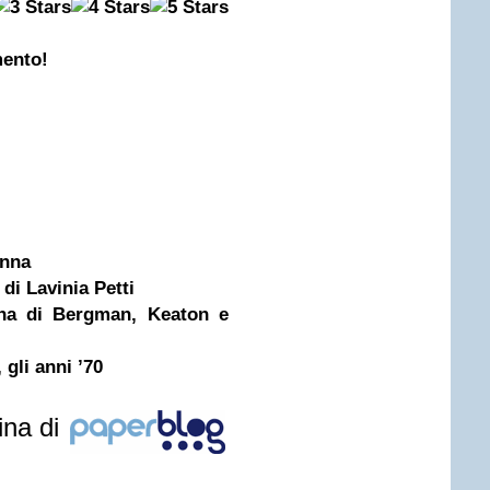
mento!
anna
 di Lavinia Petti
egna di Bergman, Keaton e
gli anni ’70
ina di