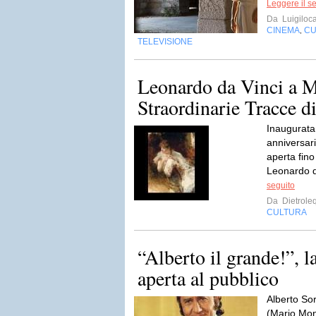
Leggere il s
Da
Luigiloca
CINEMA
CU
,
TELEVISIONE
Leonardo da Vinci a M
Straordinarie Tracce d
Inaugurata 
anniversari
aperta fino
Leonardo d
seguito
Da
Dietrole
CULTURA
“Alberto il grande!”, la
aperta al pubblico
Alberto Sor
(Mario Moni