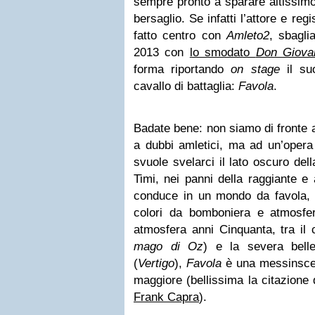
sempre pronto a sparare altissimo
bersaglio. Se infatti l’attore e re
fatto centro con
Amleto2
, sbaglia
2013 con
lo smodato
Don Giova
forma riportando
on stage
il suo
cavallo di battaglia:
Favola
.
Badate bene: non siamo di fronte a
a dubbi amletici, ma ad un’opera
svuole svelarci il lato oscuro della
Timi, nei panni della raggiante e
conduce in un mondo da favola, l
colori da bomboniera e atmosfere
atmosfera anni Cinquanta, tra il
mago di Oz
) e la severa bell
(
Vertigo
),
Favola
è una messinscen
maggiore (bellissima la citazione
Frank Capra
).