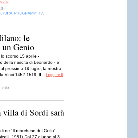
eguito
telli
LTURA
PROGRAMMI TV
,
,
ilano: le
i un Genio
lo scorso 15 aprile -
o della nascita di Leonardo - e
 al prossimo 19 luglio, la mostra
a Vinci 1452-1519. Il...
Leggere il
quinte
 villa di Sordi sarà
di ne “Il marchese del Grillo”
celli, 1981) Dal 27 giugno al 3