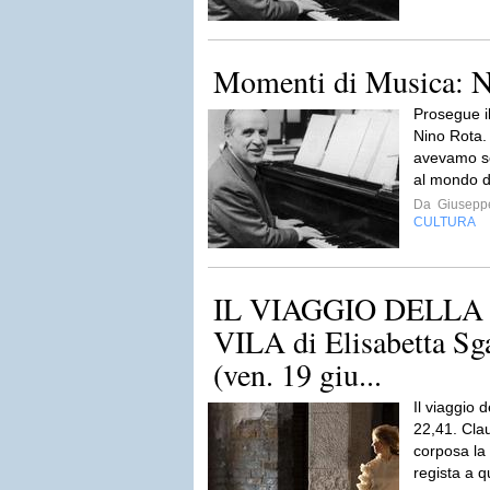
Momenti di Musica: N
Prosegue il
Nino Rota. 
avevamo so
al mondo de
Da
Giusepp
CULTURA
IL VIAGGIO DELLA
VILA di Elisabetta Sgar
(ven. 19 giu...
Il viaggio d
22,41. Cla
corposa la 
regista a q