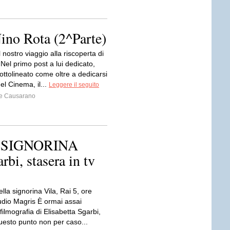
ino Rota (2^Parte)
 nostro viaggio alla riscoperta di
Nel primo post a lui dedicato,
ttolineato come oltre a dedicarsi
l Cinema, il...
Leggere il seguito
e Causarano
 SIGNORINA
bi, stasera in tv
ella signorina Vila, Rai 5, ore
udio Magris È ormai assai
filmografia di Elisabetta Sgarbi,
uesto punto non per caso...