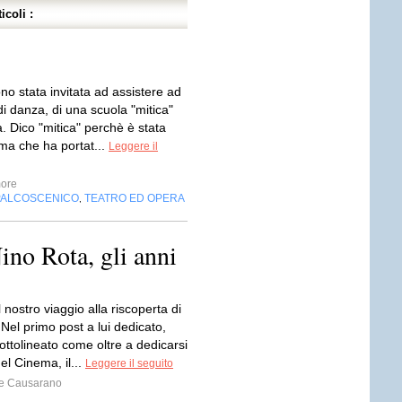
icoli :
ono stata invitata ad assistere ad
i danza, di una scuola "mitica"
a. Dico "mitica" perchè è stata
ima che ha portat...
Leggere il
ore
PALCOSCENICO
TEATRO ED OPERA
,
no Rota, gli anni
 nostro viaggio alla riscoperta di
Nel primo post a lui dedicato,
ttolineato come oltre a dedicarsi
l Cinema, il...
Leggere il seguito
e Causarano