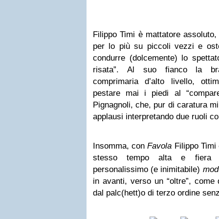
Filippo Timi è mattatore assoluto,
per lo più su piccoli vezzi e ost
condurre (dolcemente) lo spettato
risata”. Al suo fianco la br
comprimaria d’alto livello, ot
pestare mai i piedi al “compar
Pignagnoli, che, pur di caratura m
applausi interpretando due ruoli 
Insomma, con
Favola
Filippo Timi 
stesso tempo alta e fiera 
personalissimo (e inimitabile)
modu
in avanti, verso un “oltre”, come
dal palc(hett)o di terzo ordine se