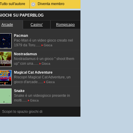
Tutto sull'autore
Diventa membro
 GIOCHI SU PAPERBLOG
Arcade
Casino'
Rompicapo
Pacman
Pac-Man é un video gioco creato nel
1979 da Toru......
Gioca
Nostradamus
Nostradamus è un gioco " shoot them
up" con una......
Gioca
Magical Cat Adventure
Riscopri Magical Cat Adventure, un
gioco d'arcade......
Gioca
Snake
Snake è un videogioco presente in
molti......
Gioca
Scopri lo spazio giochi di