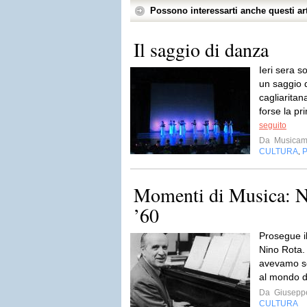
Possono interessarti anche questi art
Il saggio di danza
Ieri sera s
un saggio d
cagliaritan
forse la pr
seguito
Da
Musicam
CULTURA
,
Momenti di Musica: Ni
’60
Prosegue il
Nino Rota. 
avevamo so
al mondo de
Da
Giusepp
CULTURA