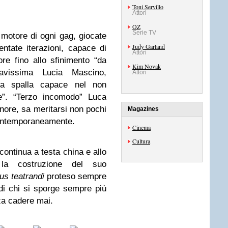
Toni Servillo
Attori
OZ
Serie TV
 motore di ogni gag, giocate
Judy Garland
entate iterazioni, capace di
Attori
re fino allo sfinimento “da
Kim Novak
avissima Lucia Mascino,
Attori
tima spalla capace nel non
e”. “Terzo incomodo” Luca
inore, sa meritarsi non pochi
Magazines
contemporaneamente.
Cinema
Cultura
continua a testa china e allo
la costruzione del suo
s teatrandi
proteso sempre
 di chi si sporge sempre più
nza cadere mai.