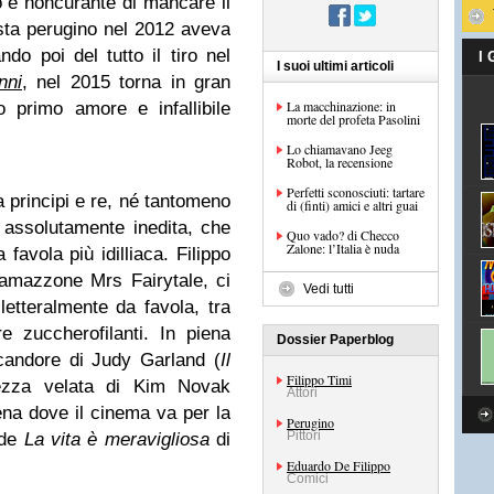
 e noncurante di mancare il
gista perugino nel 2012 aveva
ndo poi del tutto il tiro nel
I
I suoi ultimi articoli
nni
, nel 2015 torna in gran
La macchinazione: in
 primo amore e infallibile
morte del profeta Pasolini
Lo chiamavano Jeeg
Robot, la recensione
Perfetti sconosciuti: tartare
 principi e re, né tantomeno
di (finti) amici e altri guai
 assolutamente inedita, che
Quo vado? di Checco
Zalone: l’Italia è nuda
 favola più idilliaca. Filippo
 amazzone Mrs Fairytale, ci
Vedi tutti
etteralmente da favola, tra
 zuccherofilanti. In piena
Dossier Paperblog
 candore di Judy Garland (
Il
Filippo Timi
ezza velata di Kim Novak
Attori
a dove il cinema va per la
Perugino
Pittori
 de
La vita è meravigliosa
di
Eduardo De Filippo
Comici