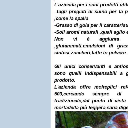
L'azienda per i suoi prodotti util
-Tagli pregiati di suino per la 
,come la spalla
-Grasso di gola per il caratteris
-Soli aromi naturali ,quali aglio
Non vi è aggiunta di po
,glutammati,emulsioni di gra
sintesi,zuccheri,latte in polvere.
Gli unici conservanti e antio
sono quelli indispensabili a g
prodotto.
L'azienda offre molteplici re
500,cercando sempre di m
tradizionale,dal punto di vista
mortadella più leggera,sana,dige