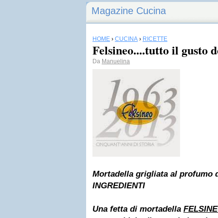
Magazine Cucina
HOME
›
CUCINA
›
RICETTE
Felsineo....tutto il gusto
Da
Manuelina
Mortadella grigliata al profumo 
INGREDIENTI
Una fetta di mortadella
FELSIN