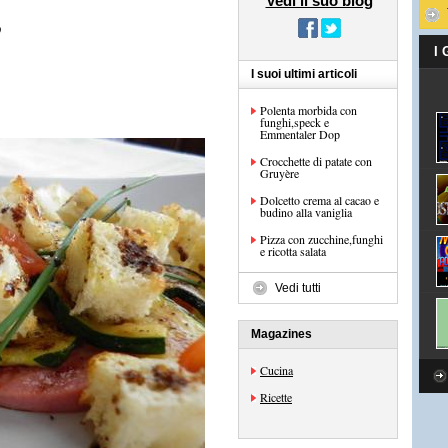
Vedi il suo blog
o
I
I suoi ultimi articoli
Polenta morbida con
funghi,speck e
Emmentaler Dop
Crocchette di patate con
Gruyère
Dolcetto crema al cacao e
budino alla vaniglia
Pizza con zucchine,funghi
e ricotta salata
Vedi tutti
Magazines
Cucina
Ricette