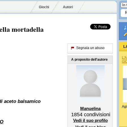
Giochi
Autori
 della mortadella
L
Segnala un abuso
L'
A proposito dell'autore
GI
di aceto balsamico
Agi
Manuelina
1854
condivisioni
Vedi il suo profilo
EO