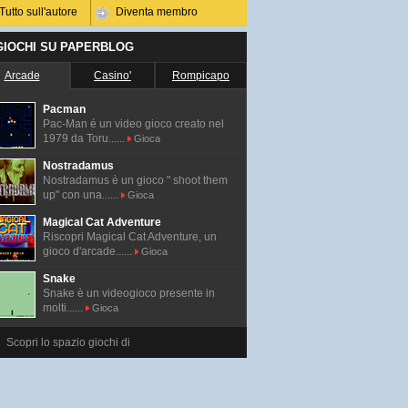
Tutto sull'autore
Diventa membro
 GIOCHI SU PAPERBLOG
Arcade
Casino'
Rompicapo
Pacman
Pac-Man é un video gioco creato nel
1979 da Toru......
Gioca
Nostradamus
Nostradamus è un gioco " shoot them
up" con una......
Gioca
Magical Cat Adventure
Riscopri Magical Cat Adventure, un
gioco d'arcade......
Gioca
Snake
Snake è un videogioco presente in
molti......
Gioca
Scopri lo spazio giochi di