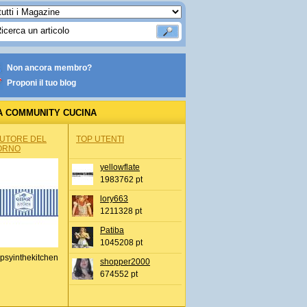
Non ancora membro?
Proponi il tuo blog
A COMMUNITY CUCINA
AUTORE DEL
TOP UTENTI
ORNO
yellowflate
1983762 pt
lory663
1211328 pt
Patiba
1045208 pt
psyinthekitchen
shopper2000
674552 pt