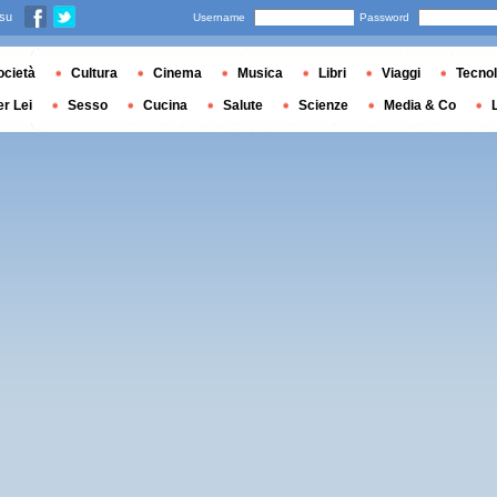
 su
Username
Password
ocietà
Cultura
Cinema
Musica
Libri
Viaggi
Tecnol
er Lei
Sesso
Cucina
Salute
Scienze
Media & Co