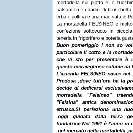
mortadella sul piatto e le zucchin
balsamico e i dadini di bruschetta
erba cipollina e una macinata di P
La mortadella FELSINEO è molto
confezione sottovuoto in piccol
tenerla in frigorifero e poterla gu
Buon pomeriggio ! non so voi
particolare il cotto e la mortad
che vi sto per presentare è 
questo meraviglioso salume da b
L'azienda
FELSINEO
nasce nel 
Predosa ,dove tutt'ora ha la pr
decide di dedicarsi esclusivam
mortadella "Felsineo" trae
"Felsina" antica denominazi
etrusca.Si perfeziona una nuo
,oggi guidata dalla terza ge
fondatrice.Nel 1991 è l'anno in 
,nel mercato della mortadella ,ne