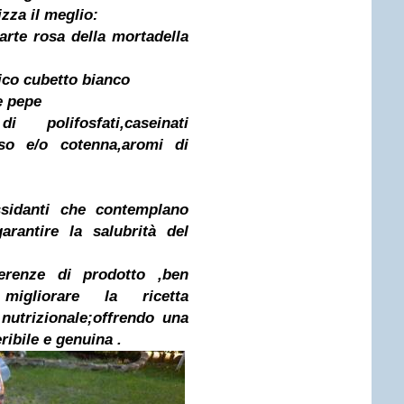
izza il meglio:
parte rosa della mortadella
tico cubetto bianco
 e pepe
lifosfati,caseinati
sso e/o cotenna,aromi di
ssidanti che contemplano
arantire la salubrità del
ferenze di prodotto ,ben
igliorare la ricetta
 nutrizionale;offrendo una
ribile e genuina .