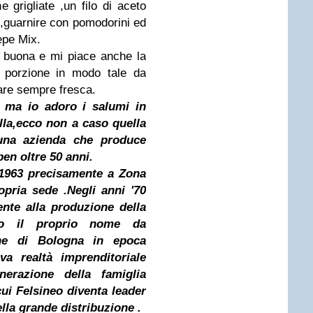
e grigliate ,un filo di aceto
 ,guarnire con pomodorini ed
epe Mix.
 buona e mi piace anche la
a porzione in modo tale da
stare sempre fresca.
 ma io adoro i salumi in
ella,ecco non a caso quella
una azienda che produce
en oltre 50 anni.
1963 precisamente a Zona
opria sede .Negli anni '70
ente alla produzione della
ndo il proprio nome da
one di Bologna in epoca
va realtà imprenditoriale
nerazione della famiglia
cui Felsineo diventa leader
lla grande distribuzione .