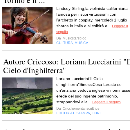
Lindsey Stirling,la violinista californiana
famosa per i suoi virtuosismi con
l’archetto in cosplay, mercoledì 1 luglio
sbarca in Italia e si esibirà a...
Leggere il
seguito
Da
Musicstarsblog
CULTURA
MUSICA
,
Autore Criccoso: Loriana Lucciarini "I
Cielo d'Inghilterra"
Loriana Lucciarini"Il Cielo
d'Inghilterra"SinossiCosa fareste se
un'anziana vedova inglese vi nominass
erede del suo ingente patrimonio,
strappandovi alla...
Leggere il seguito
Da
Cricchementaliscrittrice
EDITORIA E STAMPA
LIBRI
,