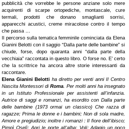
pubblicità che vorrebbe le persone anziane solo mere
acquirenti di scarpe ortopediche, montascale, cure
termali, prodotti che donano smaglianti sorrisi,
apparecchi acustici, creme miracolose contro il tempo
che passa …
Il percorso sulla tematica femminile cominciata da Elena
Gianini Belotti con il saggio “Dalla parte delle bambine” si
chiude, forse, dopo quaranta anni “dalla parte della
vecchiaia” raccontata in questo libro. O forse no. E’ certo
che la scrittrice ha ancora altre storie interessanti da
raccontare.
Elena Gianini Belotti
ha diretto per venti anni Il Centro
Nascita Montessori di
Roma
. Per molti anni ha insegnato
in un Istituto Professionale per assistenti all’infanzia.
Autrice di saggi e romanzi, ha esordito con Dalla parte
delle bambine (1973 ormai un classico) Che razza di
ragazze; Prima le donne e i bambini; Non di sola madre,
Amore e pregiudizio; inoltre i romanzi : Il fiore dell’ibisco;
Pimpì Oselì; Apri le porte all’alba; Voli; Adagio un poco