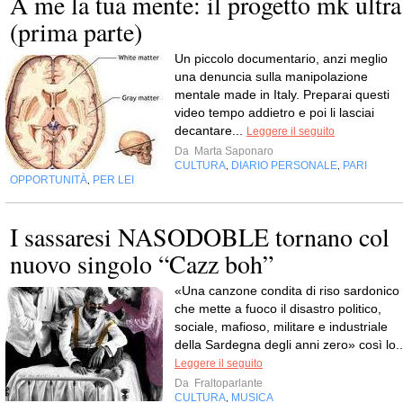
A me la tua mente: il progetto mk ultra
(prima parte)
Un piccolo documentario, anzi meglio
una denuncia sulla manipolazione
mentale made in Italy. Preparai questi
video tempo addietro e poi li lasciai
decantare...
Leggere il seguito
Da
Marta Saponaro
CULTURA
DIARIO PERSONALE
PARI
,
,
OPPORTUNITÀ
PER LEI
,
I sassaresi NASODOBLE tornano col
nuovo singolo “Cazz boh”
«Una canzone condita di riso sardonico
che mette a fuoco il disastro politico,
sociale, mafioso, militare e industriale
della Sardegna degli anni zero» così lo..
Leggere il seguito
Da
Fraltoparlante
CULTURA
MUSICA
,