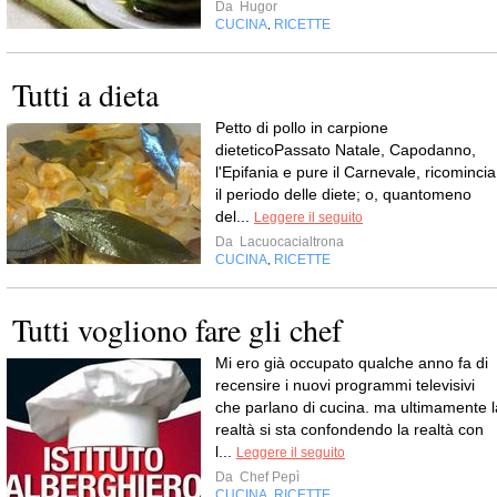
Da
Hugor
CUCINA
RICETTE
,
Tutti a dieta
Petto di pollo in carpione
dieteticoPassato Natale, Capodanno,
l'Epifania e pure il Carnevale, ricomincia
il periodo delle diete; o, quantomeno
del...
Leggere il seguito
Da
Lacuocacialtrona
CUCINA
RICETTE
,
Tutti vogliono fare gli chef
Mi ero già occupato qualche anno fa di
recensire i nuovi programmi televisivi
che parlano di cucina. ma ultimamente l
realtà si sta confondendo la realtà con
l...
Leggere il seguito
Da
Chef Pepì
CUCINA
RICETTE
,