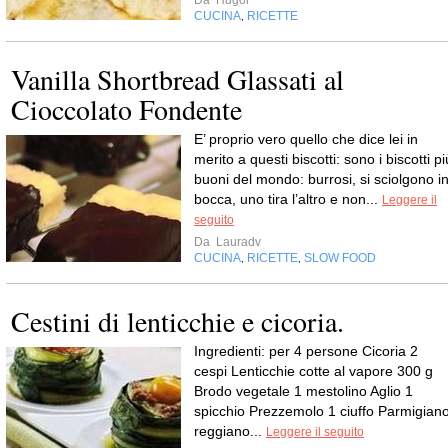
Da
Hugor
CUCINA
RICETTE
,
Vanilla Shortbread Glassati al
Cioccolato Fondente
E’ proprio vero quello che dice lei in
merito a questi biscotti: sono i biscotti pi
buoni del mondo: burrosi, si sciolgono i
bocca, uno tira l’altro e non...
Leggere il
seguito
Da
Lauradv
CUCINA
RICETTE
SLOW FOOD
,
,
Cestini di lenticchie e cicoria.
Ingredienti: per 4 persone Cicoria 2
cespi Lenticchie cotte al vapore 300 g
Brodo vegetale 1 mestolino Aglio 1
spicchio Prezzemolo 1 ciuffo Parmigian
reggiano...
Leggere il seguito