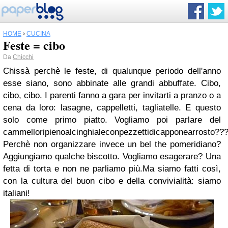
HOME
›
CUCINA
Feste = cibo
Da
Chicchi
Chissà perchè le feste, di qualunque periodo dell'anno
esse siano, sono abbinate alle grandi abbuffate. Cibo,
cibo, cibo. I parenti fanno a gara per invitarti a pranzo o a
cena da loro: lasagne, cappelletti, tagliatelle. E questo
solo come primo piatto. Vogliamo poi parlare del
cammelloripienoalcinghialeconpezzettidicapponearrosto??
Perchè non organizzare invece un bel the pomeridiano?
Aggiungiamo qualche biscotto. Vogliamo esagerare? Una
fetta di torta e non ne parliamo più.Ma siamo fatti così,
con la cultura del buon cibo e della convivialità: siamo
italiani!