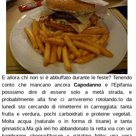
E allora chi non si è abbuffato durante le feste? Tenendo
conto che mancano ancora
Capodanno
e l'Epifania
possiamo dire di essere solo a metà strada, e
probabilmente alla fine ci arriveremo rotolando.Io da
lunedì sto cercando di rimettermi in carreggiata: tanta
frutta e verdura, pochi carboidrati e proteine vegetali.
Molta acqua (naturale o in forma di tisane) e tanta
ginnastica.Ma già ieri ho abbandonato la retta via con un
hamburger cheese&bacon + patatine fritte: una vera