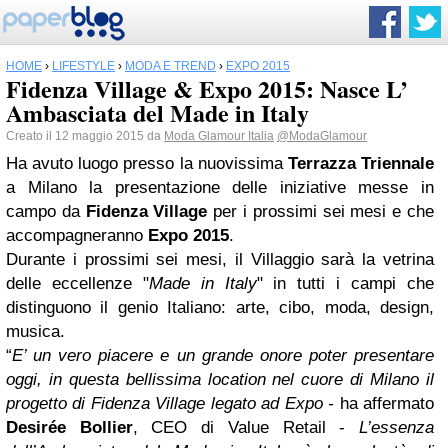
HOME
›
LIFESTYLE
›
MODA E TREND
›
EXPO 2015
Fidenza Village & Expo 2015: Nasce L’
Ambasciata del Made in Italy
Creato il 12 maggio 2015 da
Moda Glamour Italia
@ModaGlamour
Ha avuto luogo presso la nuovissima
Terrazza Triennale
a Milano la presentazione delle iniziative messe in
campo da
Fidenza Village
per i prossimi sei mesi e che
accompagneranno
Expo 2015
.
Durante i prossimi sei mesi, il Villaggio sarà la vetrina
delle eccellenze "
Made in Italy
" in tutti i campi che
distinguono il genio Italiano: arte, cibo, moda, design,
musica.
“
E’ un vero piacere e un grande onore poter presentare
oggi, in questa bellissima location nel cuore di Milano il
progetto di Fidenza Village legato ad Expo -
ha affermato
Desirée Bollier
, CEO di Value Retail -
L’essenza