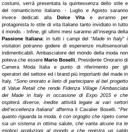
costumi, verrà presentata la quintessenza dello stile e
del romanticismo italiano.
- Luglio e Agosto saranno
invece dedicati alla
Dolce Vita
e avranno per
protagonista lo stile di vita Italiano tanto invidiato in tutto
il mondo.
- Infine, gli ultimi mesi saranno all’insegna della
Passione Italiana
: in tutti i campi del "
Made in Italy
" i
visitatori potranno godere di esperienze multisensoriali
indimenticabili.
Ambasciatore del mondo della moda non
poteva che essere
Mario Boselli
, Presidente Onorario di
Camera Moda Italia e punto di riferimento per gli
operatori del settore ed i brand più importanti del made in
Italy.
“
Sono onorato e lieto di partecipare al bel progetto
di Value Retail che rende Fidenza Village l’Ambasciata
del Made in Italy in occasione di Expo 2015 e che
ospiterà diverse, inedite attività legate ai vari settori
dell’eccellenza Italiana
” afferma il Cavalier Boselli. “
Per
quanto riguarda la moda, è con orgoglio che ripeto come
sia un sistema in ottima salute, che vanta alcune tra le
migliori produzioni al mondo e che registra un saldo