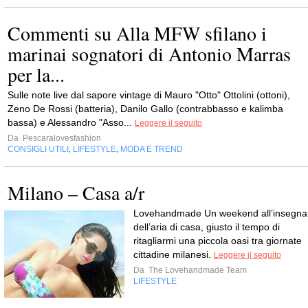
Commenti su Alla MFW sfilano i
marinai sognatori di Antonio Marras
per la...
Sulle note live dal sapore vintage di Mauro "Otto" Ottolini (ottoni),
Zeno De Rossi (batteria), Danilo Gallo (contrabbasso e kalimba
bassa) e Alessandro "Asso...
Leggere il seguito
Da
Pescaralovesfashion
CONSIGLI UTILI
LIFESTYLE
MODA E TREND
,
,
Milano – Casa a/r
Lovehandmade Un weekend all’insegna
dell’aria di casa, giusto il tempo di
ritagliarmi una piccola oasi tra giornate
cittadine milanesi.
Leggere il seguito
Da
The Lovehandmade Team
LIFESTYLE