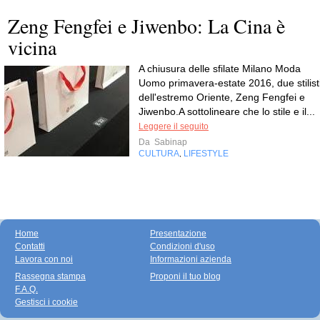
Zeng Fengfei e Jiwenbo: La Cina è
vicina
A chiusura delle sfilate Milano Moda
Uomo primavera-estate 2016, due stilist
dell'estremo Oriente, Zeng Fengfei e
Jiwenbo.A sottolineare che lo stile e il...
Leggere il seguito
Da
Sabinap
CULTURA
LIFESTYLE
,
Home
Presentazione
Contatti
Condizioni d'uso
Lavora con noi
Informazioni azienda
Rassegna stampa
Proponi il tuo blog
F.A.Q.
Gestisci i cookie