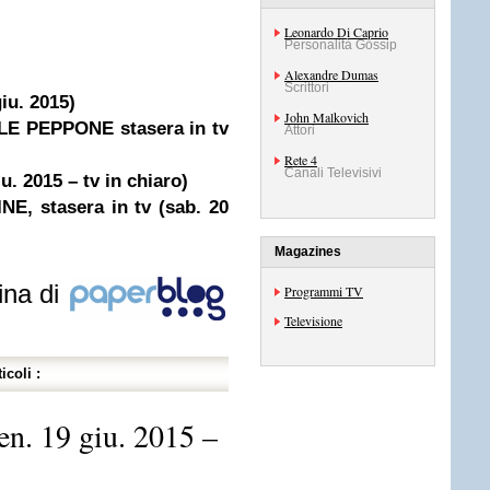
Leonardo Di Caprio
Personalità Gossip
Alexandre Dumas
Scrittori
giu. 2015)
John Malkovich
 PEPPONE stasera in tv
Attori
Rete 4
Canali Televisivi
iu. 2015 – tv in chiaro)
E, stasera in tv (sab. 20
Magazines
ina di
Programmi TV
Televisione
icoli :
ven. 19 giu. 2015 –