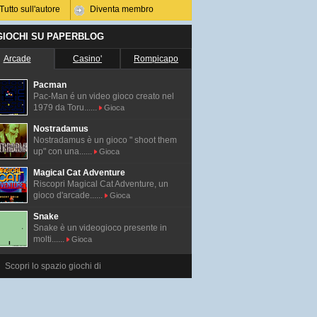
Tutto sull'autore
Diventa membro
 GIOCHI SU PAPERBLOG
Arcade
Casino'
Rompicapo
Pacman
Pac-Man é un video gioco creato nel
1979 da Toru......
Gioca
Nostradamus
Nostradamus è un gioco " shoot them
up" con una......
Gioca
Magical Cat Adventure
Riscopri Magical Cat Adventure, un
gioco d'arcade......
Gioca
Snake
Snake è un videogioco presente in
molti......
Gioca
Scopri lo spazio giochi di