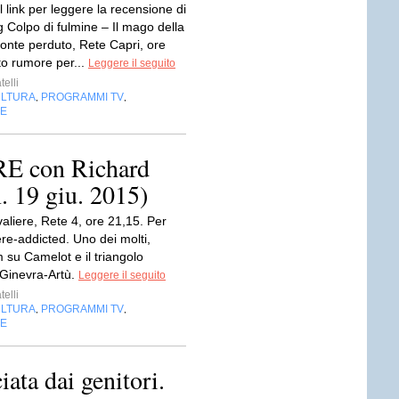
l link per leggere la recensione di
 Colpo di fulmine – Il mago della
zonte perduto, Rete Capri, ore
to rumore per...
Leggere il seguito
telli
LTURA
PROGRAMMI TV
,
,
NE
 con Richard
n. 19 giu. 2015)
valiere, Rete 4, ore 21,15. Per
re-addicted. Uno dei molti,
lm su Camelot e il triangolo
-Ginevra-Artù.
Leggere il seguito
telli
LTURA
PROGRAMMI TV
,
,
NE
ata dai genitori.