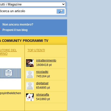
Non ancora membro?
Proponi il tuo blog
A COMMUNITY PROGRAMMI TV
AUTORE DEL
TOP UTENTI
ORNO
intrattenimento
1608418 pt
nicoladki
745164 pt
digitalsat
654895 pt
psyinthekitchen
silviaraffa
541860 pt