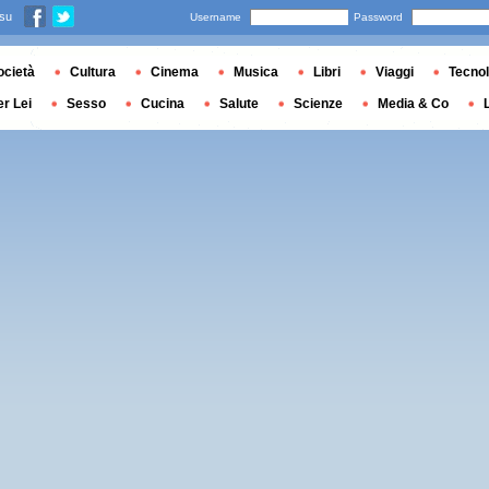
 su
Username
Password
ocietà
Cultura
Cinema
Musica
Libri
Viaggi
Tecnol
er Lei
Sesso
Cucina
Salute
Scienze
Media & Co