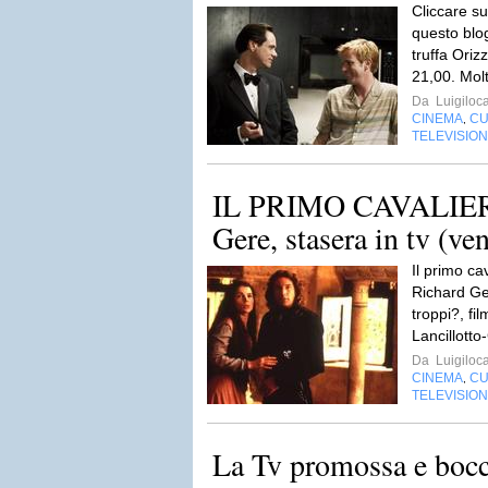
Cliccare su
questo blog
truffa Oriz
21,00. Mol
Da
Luigiloca
CINEMA
CU
,
TELEVISIO
IL PRIMO CAVALIERE
Gere, stasera in tv (ve
Il primo ca
Richard Ge
troppi?, fi
Lancillotto
Da
Luigiloca
CINEMA
CU
,
TELEVISIO
La Tv promossa e bocci