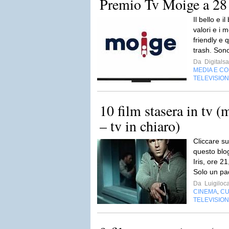
Premio Tv Moige a 28 e
Il bello e il
valori e i m
friendly e q
trash. Sono
Da
Digitalsa
MEDIA E C
TELEVISIO
10 film stasera in tv (
– tv in chiaro)
Cliccare su
questo blo
Iris, ore 2
Solo un pad
Da
Luigiloca
CINEMA
CU
,
TELEVISIO