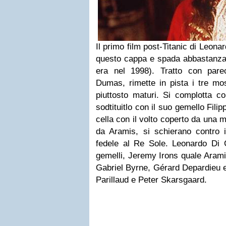
Il primo film post-Titanic di Leon
questo cappa e spada abbastanza f
era nel 1998). Tratto con pare
Dumas, rimette in pista i tre mos
piuttosto maturi. Si complotta co
sodtituitlo con il suo gemello Fil
cella con il volto coperto da una m
da Aramis, si schierano contro i
fedele al Re Sole. Leonardo Di C
gemelli, Jeremy Irons quale Aramis
Gabriel Byrne, Gérard Depardieu
Parillaud e Peter Skarsgaard.