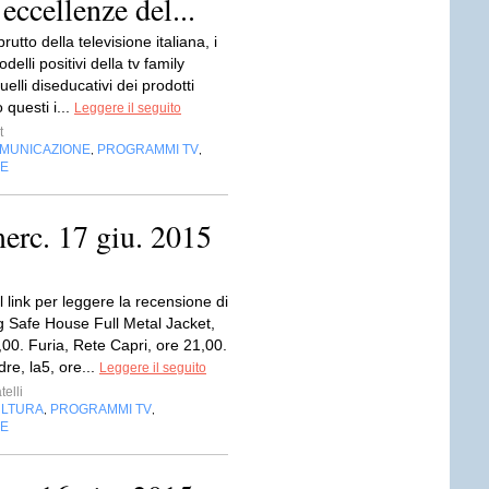
ccellenze del...
 brutto della televisione italiana, i
odelli positivi della tv family
uelli diseducativi dei prodotti
 questi i...
Leggere il seguito
t
OMUNICAZIONE
PROGRAMMI TV
,
,
NE
merc. 17 giu. 2015
l link per leggere la recensione di
g Safe House Full Metal Jacket,
1,00. Furia, Rete Capri, ore 21,00.
re, la5, ore...
Leggere il seguito
telli
LTURA
PROGRAMMI TV
,
,
NE