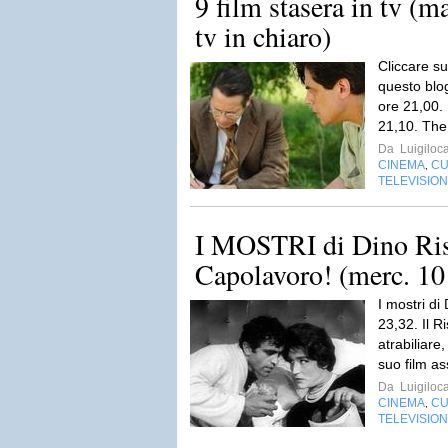
9 film stasera in tv (m
tv in chiaro)
Cliccare su
questo blog 
ore 21,00. 
21,10. The 
Da
Luigiloca
CINEMA
CU
,
TELEVISIO
I MOSTRI di Dino Risi 
Capolavoro! (merc. 10
I mostri di
23,32. Il Ri
atrabiliare,
suo film a
Da
Luigiloca
CINEMA
CU
,
TELEVISIO