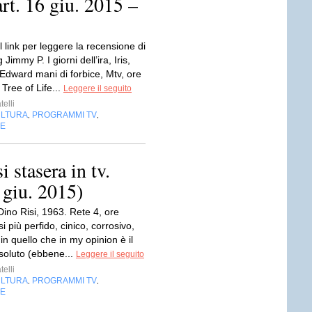
art. 16 giu. 2015 –
l link per leggere la recensione di
Jimmy P. I giorni dell’ira, Iris,
Edward mani di forbice, Mtv, ore
Tree of Life...
Leggere il seguito
telli
LTURA
PROGRAMMI TV
,
,
NE
stasera in tv.
 giu. 2015)
 Dino Risi, 1963. Rete 4, ore
si più perfido, cinico, corrosivo,
 in quello che in my opinion è il
ssoluto (ebbene...
Leggere il seguito
telli
LTURA
PROGRAMMI TV
,
,
NE