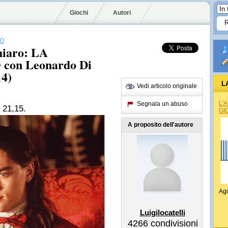
Giochi
Autori
IO
chiaro: LA
on Leonardo Di
14)
L
Vedi articolo originale
L'
Segnala un abuso
e 21,15.
GI
A proposito dell'autore
Agi
Luigilocatelli
4266
condivisioni