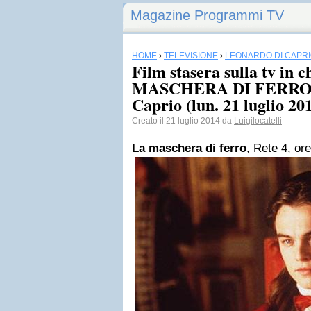
Magazine Programmi TV
HOME
›
TELEVISIONE
›
LEONARDO DI CAPR
Film stasera sulla tv in 
MASCHERA DI FERRO c
Caprio (lun. 21 luglio 20
Creato il 21 luglio 2014 da
Luigilocatelli
La maschera di ferro
, Rete 4, or