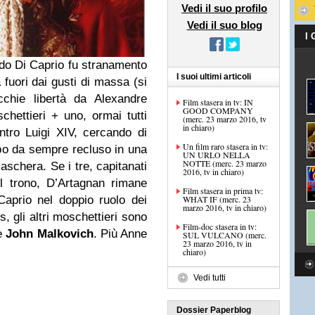
Vedi il suo profilo
Vedi il suo blog
I
ardo Di Caprio fu stranamento
I suoi ultimi articoli
uori dai gusti di massa (si
cchie libertà da Alexandre
Film stasera in tv: IN
GOOD COMPANY
chettieri + uno, ormai tutti
(merc. 23 marzo 2016, tv
in chiaro)
ntro Luigi XIV, cercando di
Un film raro stasera in tv:
ippo da sempre recluso in una
UN URLO NELLA
NOTTE (merc. 23 marzo
aschera. Se i tre, capitanati
2016, tv in chiaro)
l trono, D’Artagnan rimane
Film stasera in prima tv:
aprio nel doppio ruolo dei
WHAT IF (merc. 23
marzo 2016, tv in chiaro)
, gli altri moschettieri sono
Film-doc stasera in tv:
 e
John Malkovich
. Più Anne
SUL VULCANO (merc.
23 marzo 2016, tv in
chiaro)
Vedi tutti
Dossier Paperblog