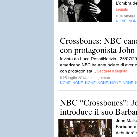
L’ombra de
seguito
Il 04 ottobr
NONE
NON
,
Crossbones: NBC cance
con protagonista John
Inviato da Luca RosatiNotizia | 25/07/201
americano NBC ha annunciato di aver ca
con protagonista...
Leggere il seguito
Il 25 luglio 2014 da
Lightman
NONE
NONE
NONE
NONE
NONE
NONE
,
,
,
,
,
,
NBC “Crossbones”: J
introduce il suo Barba
John Malkov
Barbanera 
debutterà 