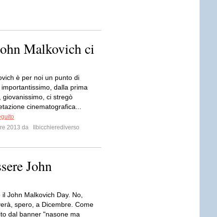
John Malkovich ci
vich è per noi un punto di
 importantissimo, dalla prima
i, giovanissimo, ci stregò
retazione cinematografica...
eguito
mbre 2013 da
Ilbicchierediverso
sere John
 il John Malkovich Day. No,
iverà, spero, a Dicembre. Come
ito dal banner "nasone ma