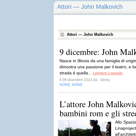
Attori — John Malkovich
Attori — John Malkovich
9 dicembre: John Mal
Nasce in Illinois da una famiglia di orig
dimostra una passione per il teatro, e 
strada é quella...
Leggere il seguito
Il 09 dicembre 2014 da
Ginny
NONE
NONE
,
L’attore John Malkovic
bambini rom e gli street
Allo Spazio
Linaproject
all'architet