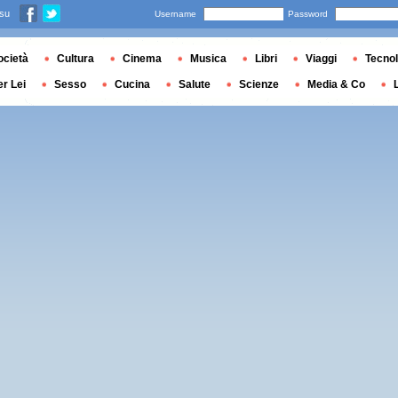
 su
Username
Password
ocietà
Cultura
Cinema
Musica
Libri
Viaggi
Tecnol
er Lei
Sesso
Cucina
Salute
Scienze
Media & Co