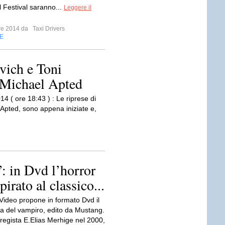
el Festival saranno...
Leggere il
bre 2014 da
Taxi Drivers
E
vich e Toni
i Michael Apted
14 ( ore 18:43 ) : Le riprese di
 Apted, sono appena iniziate e,
: in Dvd l’horror
rato al classico...
deo propone in formato Dvd il
ra del vampiro, edito da Mustang.
 regista E.Elias Merhige nel 2000,