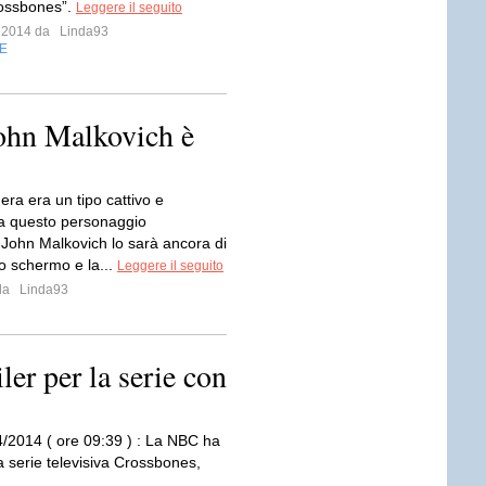
Crossbones”.
Leggere il seguito
o 2014 da
Linda93
E
ohn Malkovich è
nera era un tipo cattivo e
a questo personaggio
 John Malkovich lo sarà ancora di
lo schermo e la...
Leggere il seguito
 da
Linda93
ler per la serie con
4/2014 ( ore 09:39 ) : La NBC ha
va serie televisiva Crossbones,