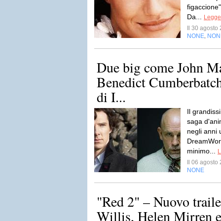
figaccione"
Da...
Legger
Il 30 agost
NONE
NON
,
Due big come John Ma
Benedict Cumberbatch 
di I...
Il grandis
saga d'ani
negli anni
DreamWorks
minimo...
L
Il 06 agost
NONE
"Red 2" – Nuovo trail
Willis, Helen Mirren 