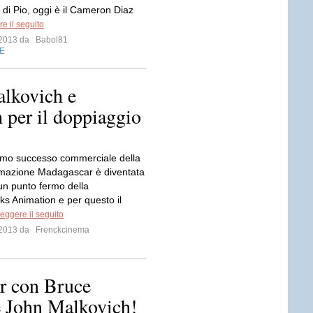
 di Pio, oggi è il Cameron Diaz
e il seguito
o 2013 da
Babol81
E
lkovich e
per il doppiaggio
simo successo commerciale della
mazione Madagascar è diventata
 un punto fermo della
 Animation e per questo il
eggere il seguito
o 2013 da
Frenckcinema
er con Bruce
e John Malkovich!