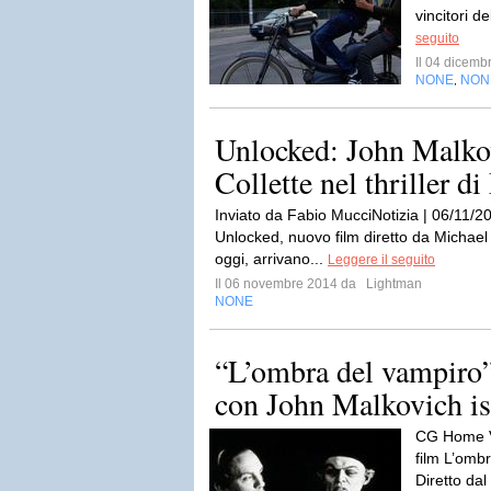
vincitori d
seguito
Il 04 dicem
NONE
NON
,
Unlocked: John Malko
Collette nel thriller d
Inviato da Fabio MucciNotizia | 06/11/20
Unlocked, nuovo film diretto da Michael
oggi, arrivano...
Leggere il seguito
Il 06 novembre 2014 da
Lightman
NONE
“L’ombra del vampiro”
con John Malkovich ispi
CG Home Vi
film L’omb
Diretto dal