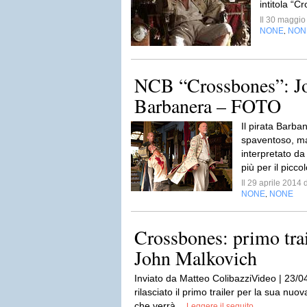
intitola “
Il 30 maggi
NONE
NON
,
NCB “Crossbones”: J
Barbanera – FOTO
Il pirata Barba
spaventoso, m
interpretato da
più per il picco
Il 29 aprile 2014
NONE
NONE
,
Crossbones: primo trai
John Malkovich
Inviato da Matteo ColibazziVideo | 23/0
rilasciato il primo trailer per la sua nuo
che verrà...
Leggere il seguito