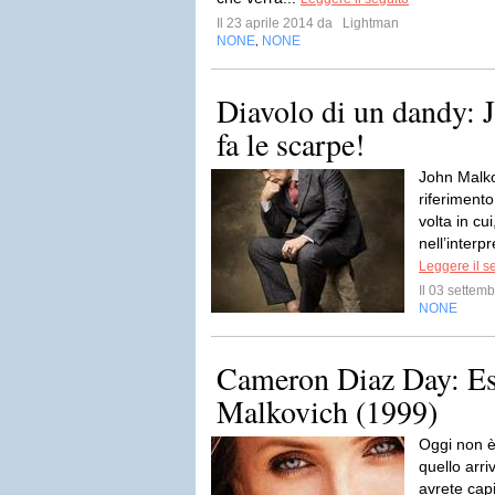
Il 23 aprile 2014 da
Lightman
NONE
NONE
,
Diavolo di un dandy: 
fa le scarpe!
John Malko
riferimento
volta in cu
nell’interp
Leggere il s
Il 03 sette
NONE
Cameron Diaz Day: Es
Malkovich (1999)
Oggi non è
quello arr
avrete cap