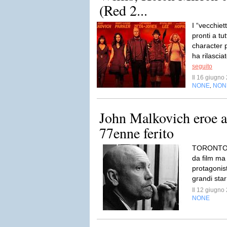
(Red 2...
I “vecchiet
pronti a tut
character 
ha rilascia
seguito
Il 16 giugn
NONE
NON
,
John Malkovich eroe a
77enne ferito
TORONTO –
da film ma 
protagonist
grandi sta
Il 12 giugn
NONE