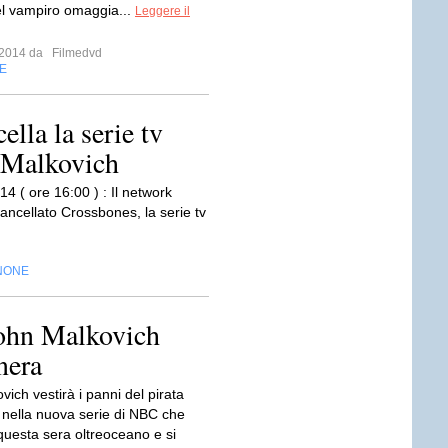
l vampiro omaggia...
Leggere il
e 2014 da
Filmedvd
E
lla la serie tv
 Malkovich
4 ( ore 16:00 ) : Il network
ncellato Crossbones, la serie tv
NONE
ohn Malkovich
nera
ich vestirà i panni del pirata
nella nuova serie di NBC che
questa sera oltreoceano e si