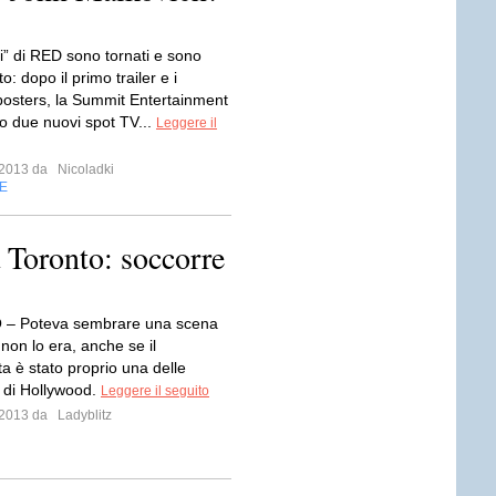
ti” di RED sono tornati e sono
to: dopo il primo trailer e i
posters, la Summit Entertainment
to due nuovi spot TV...
Leggere il
o 2013 da
Nicoladki
E
 Toronto: soccorre
 Poteva sembrare una scena
non lo era, anche se il
a è stato proprio una delle
r di Hollywood.
Leggere il seguito
o 2013 da
Ladyblitz