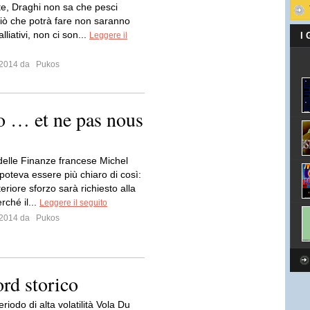
te, Draghi non sa che pesci
ciò che potrà fare non saranno
lliativi, non ci son...
Leggere il
I
e 2014 da
Pukos
mo … et ne pas nous
 delle Finanze francese Michel
poteva essere più chiaro di così:
eriore sforzo sarà richiesto alla
rché il...
Leggere il seguito
e 2014 da
Pukos
rd storico
periodo di alta volatilità Vola Du