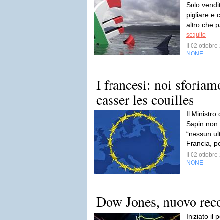
Solo vendi
pigliare e 
altro che pa
seguito
Il 02 ottobr
NONE
I francesi: noi sforia
casser les couilles
Il Ministro
Sapin non 
“nessun ult
Francia, pe
Il 02 ottobr
NONE
Dow Jones, nuovo reco
Iniziato il 