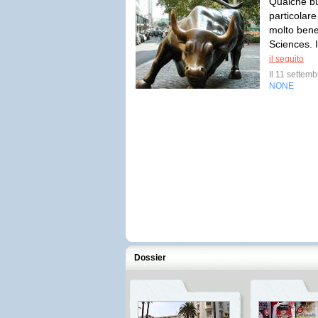
Qualche bu
particolare
molto bene
Sciences. I
il seguito
Il 11 sette
NONE
Dossier