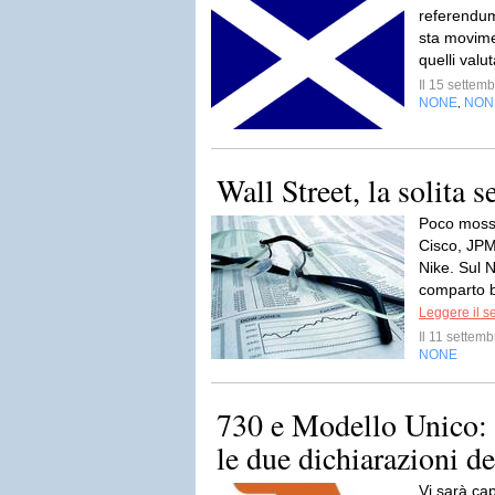
referendum
sta movime
quelli valut
Il 15 sette
NONE
NON
,
Wall Street, la solita s
Poco mossi
Cisco, JPM 
Nike. Sul 
comparto bi
Leggere il s
Il 11 sette
NONE
730 e Modello Unico: 
le due dichiarazioni de
Vi sarà cap