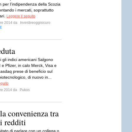
 per l’indipendenza della Scozia
ntando i mercati, soprattutto
ari.
Leggere il seguito
mbre 2014 da
Investireoggisicuro
E
eduta
 gli indici americani Salgono
e Pfizer, in calo Merck, Visa e
Nasdaq prese di beneficio sul
otecnologico, di nuovo in...
eguito
mbre 2014 da
Pukos
la convenienza tra
i redditi
itato di parlare con un collega o