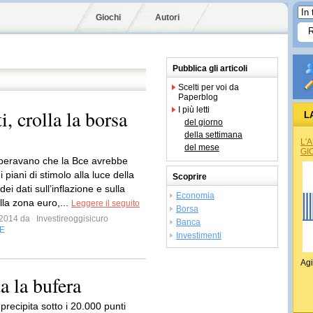
Giochi
Autori
Pubblica gli articoli
Scelti per voi da
Paperblog
I più letti
, crolla la borsa
L
del giorno
della settimana
L'
del mese
GI
speravano che la Bce avrebbe
i piani di stimolo alla luce della
Scoprire
ei dati sull’inflazione e sulla
Economia
lla zona euro,...
Leggere il seguito
Borsa
e 2014 da
Investireoggisicuro
Banca
E
Investimenti
Agi
ta la bufera
 precipita sotto i 20.000 punti