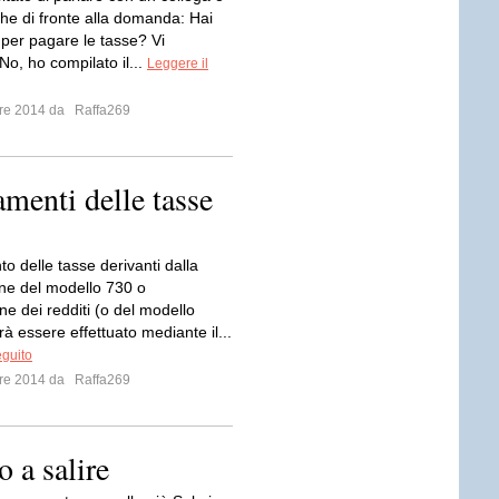
he di fronte alla domanda: Hai
0 per pagare le tasse? Vi
No, ho compilato il...
Leggere il
mbre 2014 da
Raffa269
amenti delle tasse
o delle tasse derivanti dalla
ne del modello 730 o
ne dei redditi (o del modello
à essere effettuato mediante il...
eguito
mbre 2014 da
Raffa269
o a salire