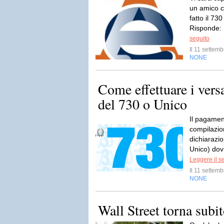
un amico c
fatto il 73
Risponde: 
seguito
Il 11 sette
NONE
Come effettuare i vers
del 730 o Unico
Il pagament
compilazio
dichiarazio
Unico) dovr
Leggere il s
Il 11 sette
NONE
Wall Street torna subit