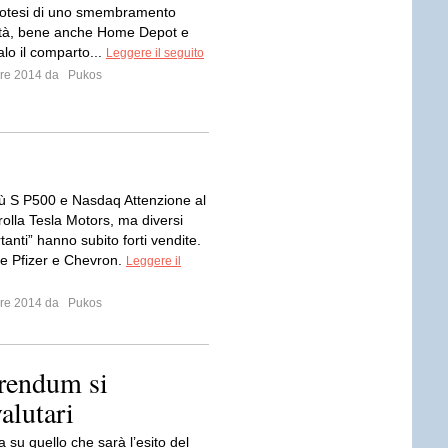
ipotesi di uno smembramento
età, bene anche Home Depot e
calo il comparto...
Leggere il seguito
mbre 2014 da
Pukos
giù S P500 e Nasdaq Attenzione al
olla Tesla Motors, ma diversi
rtanti” hanno subito forti vendite.
e Pfizer e Chevron.
Leggere il
mbre 2014 da
Pukos
erendum si
valutari
a su quello che sarà l’esito del