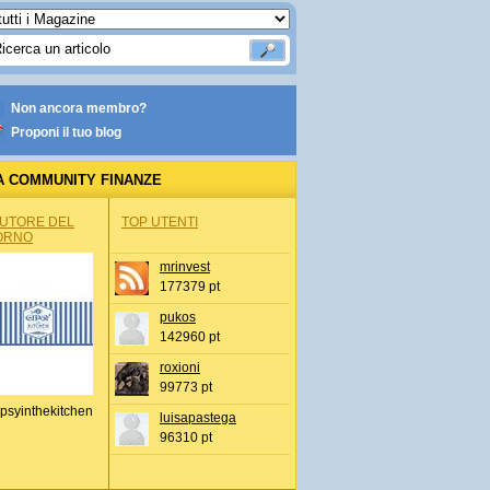
Non ancora membro?
Proponi il tuo blog
A COMMUNITY FINANZE
AUTORE DEL
TOP UTENTI
ORNO
mrinvest
177379 pt
pukos
142960 pt
roxioni
99773 pt
psyinthekitchen
luisapastega
96310 pt