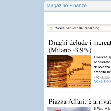
Magazine Finanze
"Scelti per voi" da Paperblog
Draghi delude i mercati
(Milano -3.9%)
I mercati 
accelerato 
debolezza d
crescita ne
Il 02 ottobr
NONE
NON
,
Piazza Affari: è arriva
Il Ftse Mib