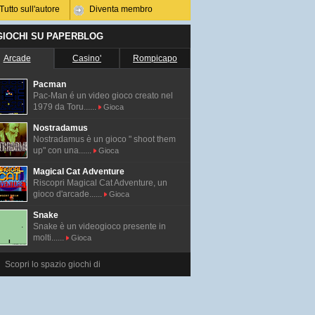
Tutto sull'autore
Diventa membro
 GIOCHI SU PAPERBLOG
Arcade
Casino'
Rompicapo
Pacman
Pac-Man é un video gioco creato nel
1979 da Toru......
Gioca
Nostradamus
Nostradamus è un gioco " shoot them
up" con una......
Gioca
Magical Cat Adventure
Riscopri Magical Cat Adventure, un
gioco d'arcade......
Gioca
Snake
Snake è un videogioco presente in
molti......
Gioca
Scopri lo spazio giochi di