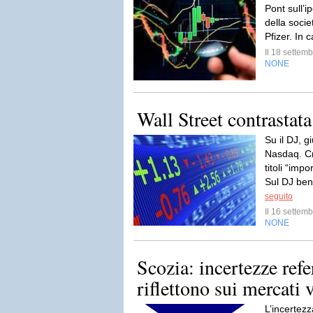
Pont sull’
della soci
Pfizer. In 
Il 18 sette
NONE
Wall Street contrastata
Su il DJ, 
Nasdaq. Cr
titoli “impo
Sul DJ ben
seguito
Il 16 sette
NONE
Scozia: incertezze ref
riflettono sui mercati 
L’incertezz