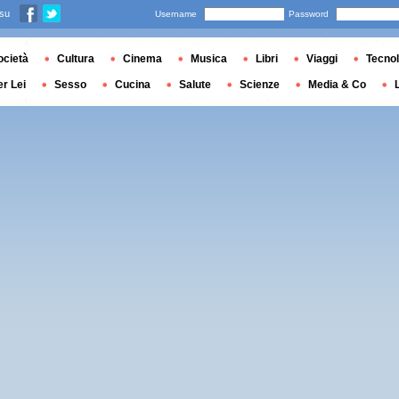
 su
Username
Password
ocietà
Cultura
Cinema
Musica
Libri
Viaggi
Tecnol
er Lei
Sesso
Cucina
Salute
Scienze
Media & Co