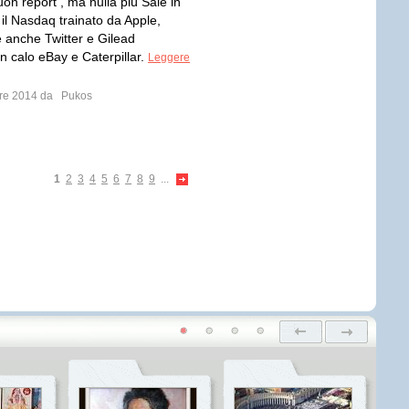
on report , ma nulla più Sale in
 il Nasdaq trainato da Apple,
 anche Twitter e Gilead
n calo eBay e Caterpillar.
Leggere
mbre 2014 da
Pukos
1
2
3
4
5
6
7
8
9
...