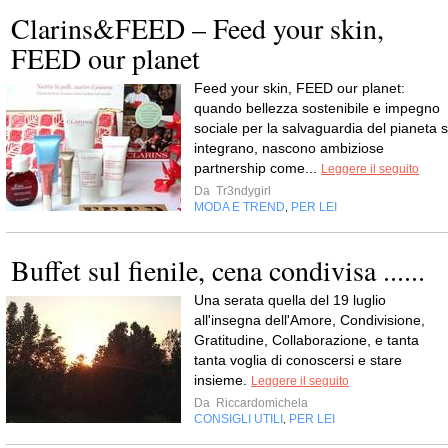
Clarins&FEED – Feed your skin,
FEED our planet
Feed your skin, FEED our planet:
quando bellezza sostenibile e impegno
sociale per la salvaguardia del pianeta s
integrano, nascono ambiziose
partnership come...
Leggere il seguito
Da
Tr3ndygirl
MODA E TREND
PER LEI
,
Buffet sul fienile, cena condivisa ......
Una serata quella del 19 luglio
all'insegna dell'Amore, Condivisione,
Gratitudine, Collaborazione, e tanta
tanta voglia di conoscersi e stare
insieme.
Leggere il seguito
Da
Riccardomichela
CONSIGLI UTILI
PER LEI
,