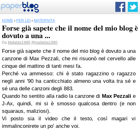
HOME
›
PER LEI
›
MATERNITÀ
Forse già sapete che il nome del mio blog è
dovuto a una ...
Da
Mafalda1980
@mafalda1980
Forse già sapete che il nome del mio blog è dovuto a una
canzone di Max Pezzali, che mi risuonò nel cervello alle
cinque del mattino di tanti mesi fa.
Perché va ammesso: chi è stato ragazzino o ragazzo
negli anni '90 ha canticchiato almeno una volta tra sé e
sé una delle canzoni degli 883.
Quando ho sentito alla radio la canzone di
Max Pezzali
e
J-Ax, quindi, mi si è smosso qualcosa dentro (e non
squaraus, maliziosi).
Vi posto sia il video che il testo, così magari vi
immalinconirete un po' anche voi.