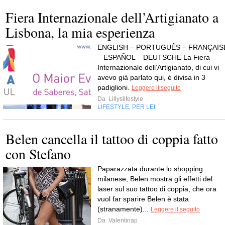
Fiera Internazionale dell’Artigianato a
Lisbona, la mia esperienza
ENGLISH – PORTUGUÊS – FRANÇAIS
– ESPAÑOL – DEUTSCHE La Fiera
Internazionale dell’Artigianato, di cui vi
avevo già parlato qui, è divisa in 3
padiglioni.
Leggere il seguito
Da
Lillyslifestyle
LIFESTYLE
PER LEI
,
Belen cancella il tattoo di coppia fatto
con Stefano
Paparazzata durante lo shopping
milanese, Belen mostra gli effetti del
laser sul suo tattoo di coppia, che ora
vuol far sparire Belen è stata
(stranamente)...
Leggere il seguito
Da
Valentinap