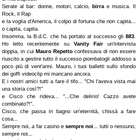
Serate al bar: donne, motori, calcio,
birra
e musica. Il
Rock, il Rap
e la voglia d'America, il colpo di fortuna che non capita...
o capita, capita.
Insomma, la B.d.C. che ha portato al successo gli
883
.
Ho letto recentemente su
Vanity Fair
un'intervista
doppia, in cui
Mauro Repetto
confessava di non essere
riuscito a gestire tutto il successo piombatogli addosso a
poco più di vent'anni. Mauro, i tuoi balletti sullo sfondo
dei goffi videoclip mi mancano ancora.
E i nostri amici tutti a fare il tifo... "Chi l'aveva vista mai
una storia così?!"
e Cisco che rideva... "...Che delirio! Cazzo avete
combinato?!".
Cisco, che passa in bagno un'eternità, chissà a fare
cosa...
Sempre noi, a far casino e
sempre noi
... tutti o nessuno,
sempre noi...