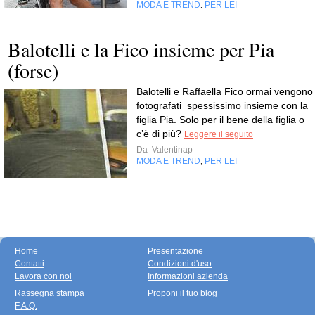
MODA E TREND
PER LEI
,
Balotelli e la Fico insieme per Pia
(forse)
Balotelli e Raffaella Fico ormai vengono
fotografati spessissimo insieme con la
figlia Pia. Solo per il bene della figlia o
c’è di più?
Leggere il seguito
Da
Valentinap
MODA E TREND
PER LEI
,
Home
Presentazione
Contatti
Condizioni d'uso
Lavora con noi
Informazioni azienda
Rassegna stampa
Proponi il tuo blog
F.A.Q.