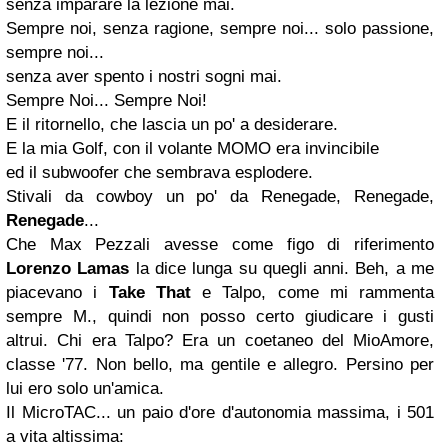
senza imparare la lezione mai.
Sempre noi, senza ragione, sempre noi... solo passione,
sempre noi...
senza aver spento i nostri sogni mai.
Sempre Noi... Sempre Noi!
E il ritornello, che lascia un po' a desiderare.
E la mia Golf, con il volante MOMO era invincibile
ed il subwoofer che sembrava esplodere.
Stivali da cowboy un po' da Renegade, Renegade,
Renegade
...
Che Max Pezzali avesse come figo di riferimento
Lorenzo Lamas
la dice lunga su quegli anni. Beh, a me
piacevano i
Take That
e Talpo, come mi rammenta
sempre M., quindi non posso certo giudicare i gusti
altrui. Chi era Talpo? Era un coetaneo del MioAmore,
classe '77.
Non bello, ma gentile e allegro. Persino per
lui ero solo un'amica.
Il MicroTAC... un paio d'ore d'autonomia massima, i 501
a vita altissima: